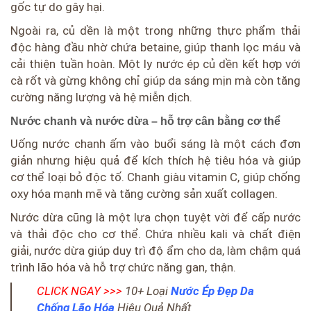
gốc tự do gây hại.
Ngoài ra, củ dền là một trong những thực phẩm thải
độc hàng đầu nhờ chứa betaine, giúp thanh lọc máu và
cải thiện tuần hoàn. Một ly nước ép củ dền kết hợp với
cà rốt và gừng không chỉ giúp da sáng mịn mà còn tăng
cường năng lượng và hệ miễn dịch.
Nước chanh và nước dừa – hỗ trợ cân bằng cơ thể
Uống nước chanh ấm vào buổi sáng là một cách đơn
giản nhưng hiệu quả để kích thích hệ tiêu hóa và giúp
cơ thể loại bỏ độc tố. Chanh giàu vitamin C, giúp chống
oxy hóa mạnh mẽ và tăng cường sản xuất collagen.
Nước dừa cũng là một lựa chọn tuyệt vời để cấp nước
và thải độc cho cơ thể. Chứa nhiều kali và chất điện
giải, nước dừa giúp duy trì độ ẩm cho da, làm chậm quá
trình lão hóa và hỗ trợ chức năng gan, thận.
CLICK NGAY >>>
10+ Loại
Nước Ép Đẹp Da
Chống Lão Hóa
Hiệu Quả Nhất