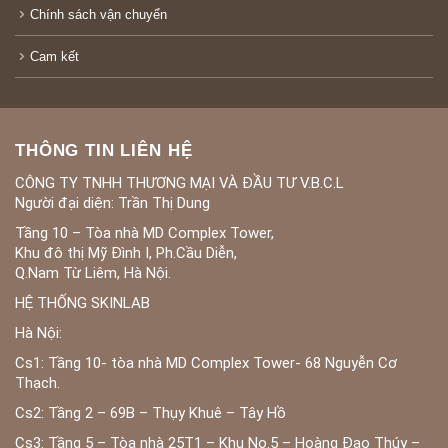
Chính sách vận chuyển
Cam kết
THÔNG TIN LIÊN HỆ
CÔNG TY TNHH THƯƠNG MẠI VÀ ĐẦU TƯ V.B.C.L
Người đại diện: Trần Thị Dung
Tầng 10 – Tòa nhà MD Complex Tower,
Khu đô thị Mỹ Đình I, Ph.Cầu Diễn,
Q.Nam Từ Liêm, Hà Nội.
HỆ THỐNG SKINLAB
Hà Nội:
Cs1: Tầng 10- tòa nhà MD Complex Tower- 68 Nguyễn Cơ
Thạch.
Cs2: Tầng 2 – 69B – Thụy Khuê – Tây Hồ
Cs3: Tầng 5 – Tòa nhà 25T1 – Khu No.5 – Hoàng Đạo Thúy –