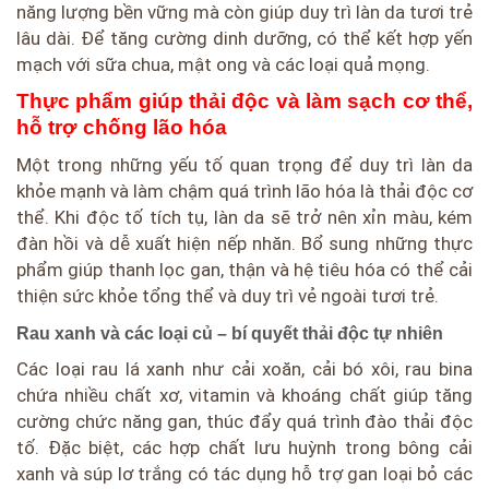
năng lượng bền vững mà còn giúp duy trì làn da tươi trẻ
lâu dài. Để tăng cường dinh dưỡng, có thể kết hợp yến
mạch với sữa chua, mật ong và các loại quả mọng.
Thực phẩm giúp thải độc và làm sạch cơ thể,
hỗ trợ chống lão hóa
Một trong những yếu tố quan trọng để duy trì làn da
khỏe mạnh và làm chậm quá trình lão hóa là thải độc cơ
thể. Khi độc tố tích tụ, làn da sẽ trở nên xỉn màu, kém
đàn hồi và dễ xuất hiện nếp nhăn. Bổ sung những thực
phẩm giúp thanh lọc gan, thận và hệ tiêu hóa có thể cải
thiện sức khỏe tổng thể và duy trì vẻ ngoài tươi trẻ.
Rau xanh và các loại củ – bí quyết thải độc tự nhiên
Các loại rau lá xanh như cải xoăn, cải bó xôi, rau bina
chứa nhiều chất xơ, vitamin và khoáng chất giúp tăng
cường chức năng gan, thúc đẩy quá trình đào thải độc
tố. Đặc biệt, các hợp chất lưu huỳnh trong bông cải
xanh và súp lơ trắng có tác dụng hỗ trợ gan loại bỏ các