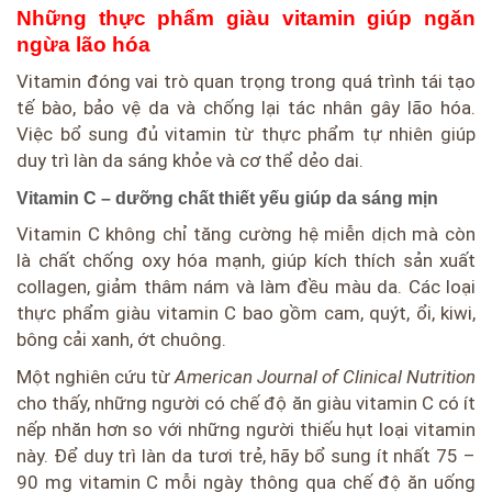
Những thực phẩm giàu vitamin giúp ngăn
ngừa lão hóa
Vitamin đóng vai trò quan trọng trong quá trình tái tạo
tế bào, bảo vệ da và chống lại tác nhân gây lão hóa.
Việc bổ sung đủ vitamin từ thực phẩm tự nhiên giúp
duy trì làn da sáng khỏe và cơ thể dẻo dai.
Vitamin C – dưỡng chất thiết yếu giúp da sáng mịn
Vitamin C không chỉ tăng cường hệ miễn dịch mà còn
là chất chống oxy hóa mạnh, giúp kích thích sản xuất
collagen, giảm thâm nám và làm đều màu da. Các loại
thực phẩm giàu vitamin C bao gồm cam, quýt, ổi, kiwi,
bông cải xanh, ớt chuông.
Một nghiên cứu từ
American Journal of Clinical Nutrition
cho thấy, những người có chế độ ăn giàu vitamin C có ít
nếp nhăn hơn so với những người thiếu hụt loại vitamin
này. Để duy trì làn da tươi trẻ, hãy bổ sung ít nhất 75 –
90 mg vitamin C mỗi ngày thông qua chế độ ăn uống