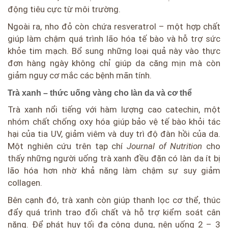
động tiêu cực từ môi trường.
Ngoài ra, nho đỏ còn chứa resveratrol – một hợp chất
giúp làm chậm quá trình lão hóa tế bào và hỗ trợ sức
khỏe tim mạch. Bổ sung những loại quả này vào thực
đơn hàng ngày không chỉ giúp da căng mịn mà còn
giảm nguy cơ mắc các bệnh mãn tính.
Trà xanh – thức uống vàng cho làn da và cơ thể
Trà xanh nổi tiếng với hàm lượng cao catechin, một
nhóm chất chống oxy hóa giúp bảo vệ tế bào khỏi tác
hại của tia UV, giảm viêm và duy trì độ đàn hồi của da.
Một nghiên cứu trên tạp chí
Journal of Nutrition
cho
thấy những người uống trà xanh đều đặn có làn da ít bị
lão hóa hơn nhờ khả năng làm chậm sự suy giảm
collagen.
Bên cạnh đó, trà xanh còn giúp thanh lọc cơ thể, thúc
đẩy quá trình trao đổi chất và hỗ trợ kiểm soát cân
nặng. Để phát huy tối đa công dụng, nên uống 2 – 3