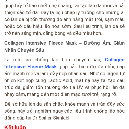
giúp tẩy tế bào chết nhẹ nhàng, tái tạo làn da mới và cải
thiện sắc tố da. Đây là liệu pháp lý tưởng cho những ai
có làn da bị tổn thương do ánh nắng mặt trời, sạm màu
hoặc có dấu hiệu lão hóa sớm. Sau liệu trình, làn da sẽ
trở nên sáng mịn, căng bóng và đều màu hơn.
Collagen Intensive Fleece Mask – Dưỡng Ẩm, Giảm
Nhăn Chuyên Sâu
Là mặt nạ chống lão hóa chuyên sâu,
Collagen
Intensive Fleece Mask
giúp cải thiện độ đàn hồi, cấp
ẩm mạnh mẽ và làm đầy nếp nhăn sâu. Nhờ collagen tự
nhiên kết hợp cùng Lactic Acid, mặt nạ này tái tạo cấu
trúc da, giảm tổn thương do tia UV và phục hồi làn da
nhạy cảm, mang đến một diện mạo tươi trẻ, rạng rỡ.
Để sở hữu làn da săn chắc, khỏe mạnh và tràn đầy sức
sống, hãy trải nghiệm ngay các liệu trình chống lão hóa
đẳng cấp tại Dr Spiller Skinlab!
Kết luận