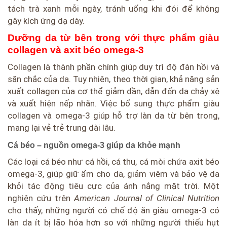
tách trà xanh mỗi ngày, tránh uống khi đói để không
gây kích ứng dạ dày.
Dưỡng da từ bên trong với thực phẩm giàu
collagen và axit béo omega-3
Collagen là thành phần chính giúp duy trì độ đàn hồi và
săn chắc của da. Tuy nhiên, theo thời gian, khả năng sản
xuất collagen của cơ thể giảm dần, dẫn đến da chảy xệ
và xuất hiện nếp nhăn. Việc bổ sung thực phẩm giàu
collagen và omega-3 giúp hỗ trợ làn da từ bên trong,
mang lại vẻ trẻ trung dài lâu.
Cá béo – nguồn omega-3 giúp da khỏe mạnh
Các loại cá béo như cá hồi, cá thu, cá mòi chứa axit béo
omega-3, giúp giữ ẩm cho da, giảm viêm và bảo vệ da
khỏi tác động tiêu cực của ánh nắng mặt trời. Một
nghiên cứu trên
American Journal of Clinical Nutrition
cho thấy, những người có chế độ ăn giàu omega-3 có
làn da ít bị lão hóa hơn so với những người thiếu hụt