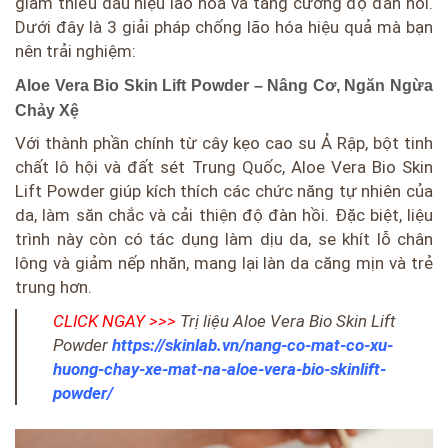
giảm thiểu dấu hiệu lão hóa và tăng cường độ đàn hồi.
Dưới đây là 3 giải pháp chống lão hóa hiệu quả mà bạn
nên trải nghiệm:
Aloe Vera Bio Skin Lift Powder – Nâng Cơ, Ngăn Ngừa
Chảy Xệ
Với thành phần chính từ cây kẹo cao su Ả Rập, bột tinh
chất lô hội và đất sét Trung Quốc, Aloe Vera Bio Skin
Lift Powder giúp kích thích các chức năng tự nhiên của
da, làm săn chắc và cải thiện độ đàn hồi. Đặc biệt, liệu
trình này còn có tác dụng làm dịu da, se khít lỗ chân
lông và giảm nếp nhăn, mang lại làn da căng mịn và trẻ
trung hơn.
CLICK NGAY >>>
Trị liệu Aloe Vera Bio Skin Lift
Powder
https://skinlab.vn/nang-co-mat-co-xu-
huong-chay-xe-mat-na-aloe-vera-bio-skinlift-
powder/