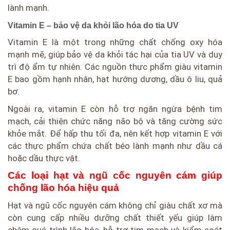
lành mạnh.
Vitamin E – bảo vệ da khỏi lão hóa do tia UV
Vitamin E là một trong những chất chống oxy hóa
mạnh mẽ, giúp bảo vệ da khỏi tác hại của tia UV và duy
trì độ ẩm tự nhiên. Các nguồn thực phẩm giàu vitamin
E bao gồm hạnh nhân, hạt hướng dương, dầu ô liu, quả
bơ.
Ngoài ra, vitamin E còn hỗ trợ ngăn ngừa bệnh tim
mạch, cải thiện chức năng não bộ và tăng cường sức
khỏe mắt. Để hấp thu tối đa, nên kết hợp vitamin E với
các thực phẩm chứa chất béo lành mạnh như dầu cá
hoặc dầu thực vật.
Các loại hạt và ngũ cốc nguyên cám giúp
chống lão hóa hiệu quả
Hạt và ngũ cốc nguyên cám không chỉ giàu chất xơ mà
còn cung cấp nhiều dưỡng chất thiết yếu giúp làm
chậm quá trình lão hóa, hỗ trợ tim mạch và kiểm soát