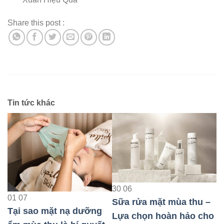
Share this post :
Tin tức khác
23
08
30
06
Bảo Vệ Da Nhạy Cảm
Sữa rửa mặt mùa thu –
Khi Đi Máy Bay Hiệu
g
Lựa chọn hoàn hảo cho
Quả Nhất