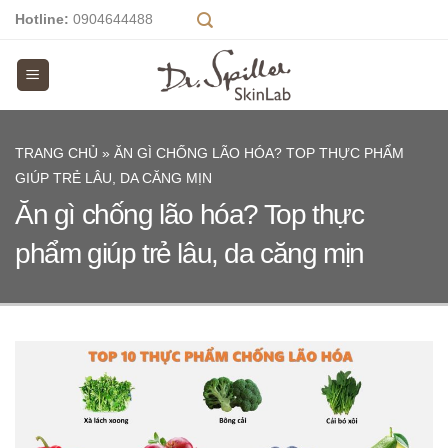
Skip
Hotline:
0904644488
to
content
TRANG CHỦ
»
ĂN GÌ CHỐNG LÃO HÓA? TOP THỰC PHẨM
GIÚP TRẺ LÂU, DA CĂNG MỊN
Ăn gì chống lão hóa? Top thực
phẩm giúp trẻ lâu, da căng mịn