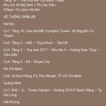
Tầng 10 – Tòa nhà MD Complex Tower,
Khu đô thị Mỹ Đình I, Ph.Cầu Diễn,
Q.Nam Từ Liêm, Hà Nội.
HỆ THỐNG SKINLAB
Hà Nội:
Cs1: Tầng 10- tòa nhà MD Complex Tower- 68 Nguyễn Cơ
Thạch.
Cs2: Tầng 2 – 69B – Thụy Khuê – Tây Hồ
Cs3: Tầng 5 – Tòa nhà 25T1 – Khu No.5 – Hoàng Đạo Thúy –
Cầu Giấy
Cs4: Tầng 2 – R4 – Royal City
Hồ Chí Minh:
Cs6: 34 Hoa Hồng, P2, Phú Nhuận, TP Hồ Chí Minh
Quảng Ninh:
Cs7: SH2 – 6 – Times Garden – Đường 25/4 P. Bạch Đằng – Tp
Hạ Long
Hải Phòng: