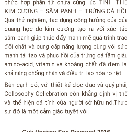
phức hợp phân tử chứa cùng lúc TINH THỂ
KIM CƯƠNG – SÂM PANH – TRỨNG CÁ HỒI.
Qua thử nghiệm, tác dụng cộng hưởng của của
quang học do kim cương tạo ra với xúc tác
sâm-panh giúp thúc đẩy mạnh mẽ quá trình trao
đổi chất và cung cấp năng lượng cùng với sức
mạnh tái tạo và phục hồi của trứng cá tầm giàu
amino-acid, vitamin và khoáng chất đã đem lại
khả năng chống nhăn và điều trị lão hóa rõ rệt.
Bên cạnh đó, với thiết kế độc đáo và quý phái,
Cellosophy Cellebration còn khẳng định vị thế
và thể hiện cá tính của người sở hữu nó.Thực
sự đó là một cảm giác tuyệt vời.
Giải thưởng Spa Diamond 2016