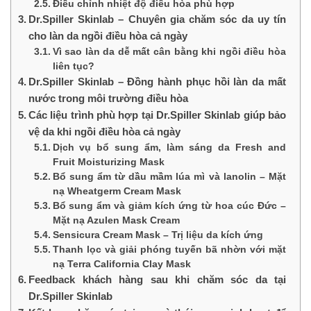
Điều chỉnh nhiệt độ điều hòa phù hợp
Dr.Spiller Skinlab – Chuyên gia chăm sóc da uy tín
cho làn da ngồi điều hòa cả ngày
Vì sao làn da dễ mất cân bằng khi ngồi điều hòa
liên tục?
Dr.Spiller Skinlab – Đồng hành phục hồi làn da mất
nước trong môi trường điều hòa
Các liệu trình phù hợp tại Dr.Spiller Skinlab giúp bảo
vệ da khi ngồi điều hòa cả ngày
Dịch vụ bổ sung ẩm, làm sáng da Fresh and
Fruit Moisturizing Mask
Bổ sung ẩm từ dầu mầm lúa mì và lanolin – Mặt
nạ Wheatgerm Cream Mask
Bổ sung ẩm và giảm kích ứng từ hoa cúc Đức –
Mặt nạ Azulen Mask Cream
Sensicura Cream Mask – Trị liệu da kích ứng
Thanh lọc và giải phóng tuyến bã nhờn với mặt
nạ Terra California Clay Mask
Feedback khách hàng sau khi chăm sóc da tại
Dr.Spiller Skinlab