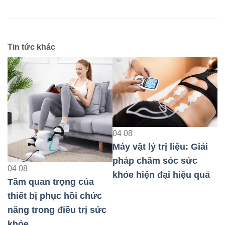
Tin tức khác
04
08
Máy vật lý trị liệu: Giải
0
pháp chăm sóc sức
M
04
08
khỏe hiện đại hiệu quả
p
Tầm quan trọng của
k
thiết bị phục hồi chức
năng trong điều trị sức
au
khỏe