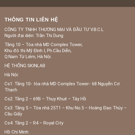
THÔNG TIN LIÊN HỆ
CÔNG TY TNHH THƯƠNG MẠI VÀ ĐẦU TƯ V.B.C.L
Người đại diện: Trần Thị Dung
Tầng 10 – Tòa nhà MD Complex Tower,
Khu đô thị Mỹ Đình I, Ph.Cầu Diễn,
Q.Nam Từ Liêm, Hà Nội.
HỆ THỐNG SKINLAB
Hà Nội:
Cs1: Tầng 10- tòa nhà MD Complex Tower- 68 Nguyễn Cơ
Thạch.
Cs2: Tầng 2 – 69B – Thụy Khuê – Tây Hồ
Cs3: Tầng 5 – Tòa nhà 25T1 – Khu No.5 – Hoàng Đạo Thúy –
Cầu Giấy
Cs4: Tầng 2 – R4 – Royal City
Hồ Chí Minh: