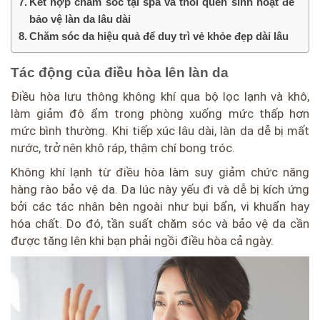
Kết hợp chăm sóc tại spa và thói quen sinh hoạt để
bảo vệ làn da lâu dài
Chăm sóc da hiệu quả để duy trì vẻ khỏe đẹp dài lâu
Tác động của điều hòa lên làn da
Điều hòa lưu thông không khí qua bộ lọc lạnh và khô,
làm giảm độ ẩm trong phòng xuống mức thấp hơn
mức bình thường. Khi tiếp xúc lâu dài, làn da dễ bị mất
nước, trở nên khô ráp, thậm chí bong tróc.
Không khí lạnh từ điều hòa làm suy giảm chức năng
hàng rào bảo vệ da. Da lúc này yếu đi và dễ bị kích ứng
bởi các tác nhân bên ngoài như bụi bẩn, vi khuẩn hay
hóa chất. Do đó, tần suất chăm sóc và bảo vệ da cần
được tăng lên khi bạn phải ngồi điều hòa cả ngày.