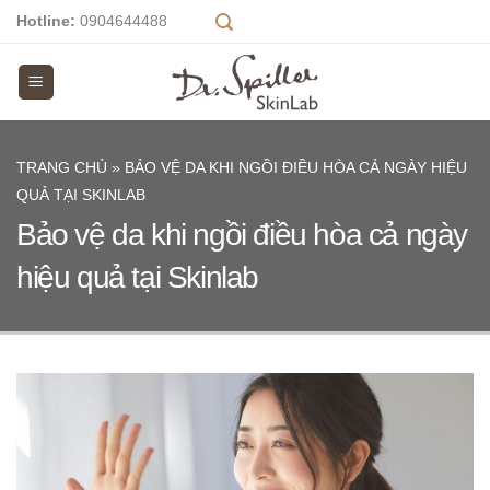
Skip
Hotline:
0904644488
to
content
TRANG CHỦ
»
BẢO VỆ DA KHI NGỒI ĐIỀU HÒA CẢ NGÀY HIỆU
QUẢ TẠI SKINLAB
Bảo vệ da khi ngồi điều hòa cả ngày
hiệu quả tại Skinlab