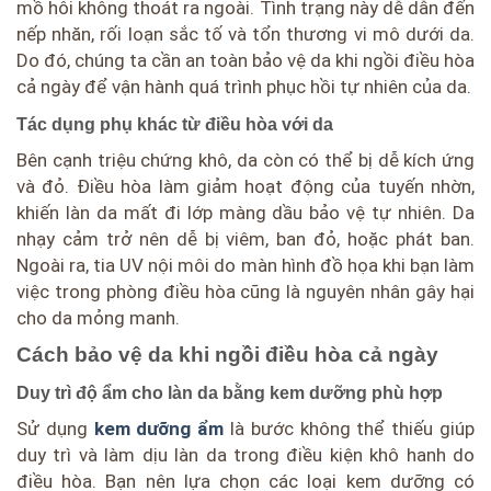
mồ hôi không thoát ra ngoài. Tình trạng này dễ dẫn đến
nếp nhăn, rối loạn sắc tố và tổn thương vi mô dưới da.
Do đó, chúng ta cần an toàn bảo vệ da khi ngồi điều hòa
cả ngày để vận hành quá trình phục hồi tự nhiên của da.
Tác dụng phụ khác từ điều hòa với da
Bên cạnh triệu chứng khô, da còn có thể bị dễ kích ứng
và đỏ. Điều hòa làm giảm hoạt động của tuyến nhờn,
khiến làn da mất đi lớp màng dầu bảo vệ tự nhiên. Da
nhạy cảm trở nên dễ bị viêm, ban đỏ, hoặc phát ban.
Ngoài ra, tia UV nội môi do màn hình đồ họa khi bạn làm
việc trong phòng điều hòa cũng là nguyên nhân gây hại
cho da mỏng manh.
Cách bảo vệ da khi ngồi điều hòa cả ngày
Duy trì độ ẩm cho làn da bằng kem dưỡng phù hợp
Sử dụng
kem dưỡng ẩm
là bước không thể thiếu giúp
duy trì và làm dịu làn da trong điều kiện khô hanh do
điều hòa. Bạn nên lựa chọn các loại kem dưỡng có