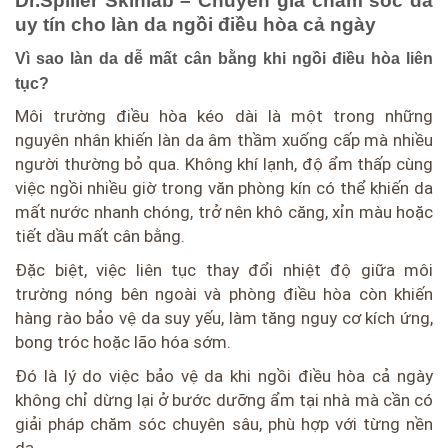
Dr.Spiller Skinlab – Chuyên gia chăm sóc da
uy tín cho làn da ngồi điều hòa cả ngày
Vì sao làn da dễ mất cân bằng khi ngồi điều hòa liên
tục?
Môi trường điều hòa kéo dài là một trong những
nguyên nhân khiến làn da âm thầm xuống cấp mà nhiều
người thường bỏ qua. Không khí lạnh, độ ẩm thấp cùng
việc ngồi nhiều giờ trong văn phòng kín có thể khiến da
mất nước nhanh chóng, trở nên khô căng, xỉn màu hoặc
tiết dầu mất cân bằng.
Đặc biệt, việc liên tục thay đổi nhiệt độ giữa môi
trường nóng bên ngoài và phòng điều hòa còn khiến
hàng rào bảo vệ da suy yếu, làm tăng nguy cơ kích ứng,
bong tróc hoặc lão hóa sớm.
Đó là lý do việc bảo vệ da khi ngồi điều hòa cả ngày
không chỉ dừng lại ở bước dưỡng ẩm tại nhà mà cần có
giải pháp chăm sóc chuyên sâu, phù hợp với từng nền