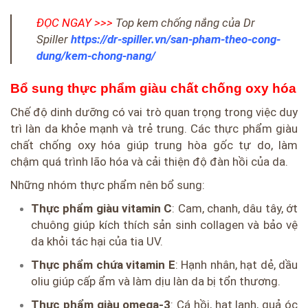
ĐỌC NGAY >>>
Top kem chống nắng của Dr
Spiller
https://dr-spiller.vn/san-pham-theo-cong-
dung/kem-chong-nang/
Bổ sung thực phẩm giàu chất chống oxy hóa
Chế độ dinh dưỡng có vai trò quan trọng trong việc duy
trì làn da khỏe mạnh và trẻ trung. Các thực phẩm giàu
chất chống oxy hóa giúp trung hòa gốc tự do, làm
chậm quá trình lão hóa và cải thiện độ đàn hồi của da.
Những nhóm thực phẩm nên bổ sung:
Thực phẩm giàu vitamin C
: Cam, chanh, dâu tây, ớt
chuông giúp kích thích sản sinh collagen và bảo vệ
da khỏi tác hại của tia UV.
Thực phẩm chứa vitamin E
: Hạnh nhân, hạt dẻ, dầu
oliu giúp cấp ẩm và làm dịu làn da bị tổn thương.
Thực phẩm giàu omega-3
: Cá hồi, hạt lanh, quả óc