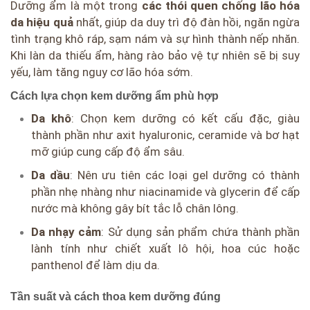
Dưỡng ẩm là một trong
các thói quen chống lão hóa
da hiệu quả
nhất, giúp da duy trì độ đàn hồi, ngăn ngừa
tình trạng khô ráp, sạm nám và sự hình thành nếp nhăn.
Khi làn da thiếu ẩm, hàng rào bảo vệ tự nhiên sẽ bị suy
yếu, làm tăng nguy cơ lão hóa sớm.
Cách lựa chọn kem dưỡng ẩm phù hợp
Da khô
: Chọn kem dưỡng có kết cấu đặc, giàu
thành phần như axit hyaluronic, ceramide và bơ hạt
mỡ giúp cung cấp độ ẩm sâu.
Da dầu
: Nên ưu tiên các loại gel dưỡng có thành
phần nhẹ nhàng như niacinamide và glycerin để cấp
nước mà không gây bít tắc lỗ chân lông.
Da nhạy cảm
: Sử dụng sản phẩm chứa thành phần
lành tính như chiết xuất lô hội, hoa cúc hoặc
panthenol để làm dịu da.
Tần suất và cách thoa kem dưỡng đúng