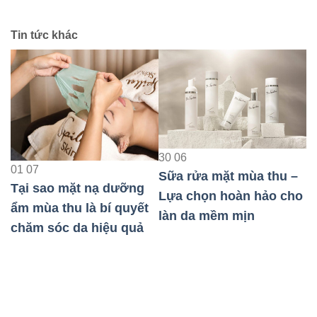
Tin tức khác
2
30
06
B
01
07
Sữa rửa mặt mùa thu –
K
Tại sao mặt nạ dưỡng
Lựa chọn hoàn hảo cho
Q
ẩm mùa thu là bí quyết
làn da mềm mịn
u
chăm sóc da hiệu quả