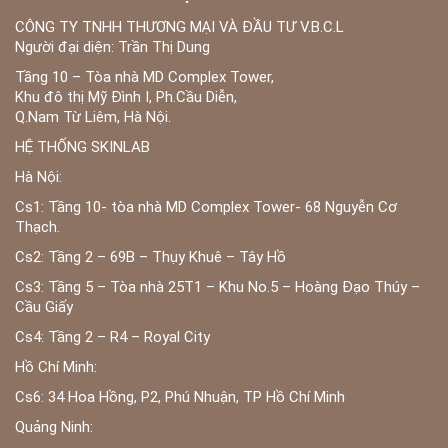
CÔNG TY TNHH THƯƠNG MẠI VÀ ĐẦU TƯ V.B.C.L
Người đại diện: Trần Thị Dung
Tầng 10 – Tòa nhà MD Complex Tower,
Khu đô thị Mỹ Đình I, Ph.Cầu Diễn,
Q.Nam Từ Liêm, Hà Nội.
HỆ THỐNG SKINLAB
Hà Nội:
Cs1: Tầng 10- tòa nhà MD Complex Tower- 68 Nguyễn Cơ
Thạch.
Cs2: Tầng 2 – 69B – Thụy Khuê – Tây Hồ
Cs3: Tầng 5 – Tòa nhà 25T1 – Khu No.5 – Hoàng Đạo Thúy –
Cầu Giấy
Cs4: Tầng 2 – R4 – Royal City
Hồ Chí Minh:
Cs6: 34 Hoa Hồng, P2, Phú Nhuận, TP Hồ Chí Minh
Quảng Ninh: