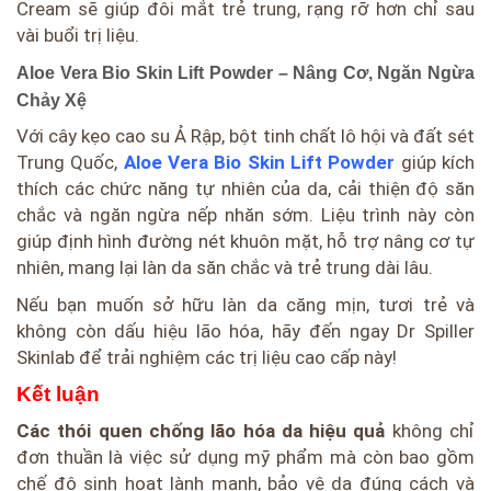
Cream sẽ giúp đôi mắt trẻ trung, rạng rỡ hơn chỉ sau
vài buổi trị liệu.
Aloe Vera Bio Skin Lift Powder – Nâng Cơ, Ngăn Ngừa
Chảy Xệ
Với cây kẹo cao su Ả Rập, bột tinh chất lô hội và đất sét
Trung Quốc,
Aloe Vera Bio Skin Lift Powder
giúp kích
thích các chức năng tự nhiên của da, cải thiện độ săn
chắc và ngăn ngừa nếp nhăn sớm. Liệu trình này còn
giúp định hình đường nét khuôn mặt, hỗ trợ nâng cơ tự
nhiên, mang lại làn da săn chắc và trẻ trung dài lâu.
Nếu bạn muốn sở hữu làn da căng mịn, tươi trẻ và
không còn dấu hiệu lão hóa, hãy đến ngay Dr Spiller
Skinlab để trải nghiệm các trị liệu cao cấp này!
Kết luận
Các thói quen chống lão hóa da hiệu quả
không chỉ
đơn thuần là việc sử dụng mỹ phẩm mà còn bao gồm
chế độ sinh hoạt lành mạnh, bảo vệ da đúng cách và