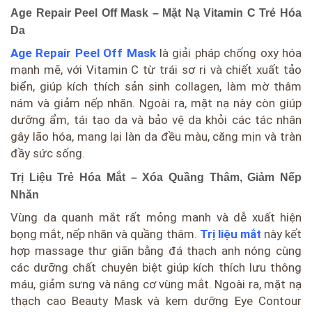
Age Repair Peel Off Mask – Mặt Nạ Vitamin C Trẻ Hóa
Da
Age Repair Peel Off Mask
là giải pháp chống oxy hóa
mạnh mẽ, với Vitamin C từ trái sơ ri và chiết xuất tảo
biển, giúp kích thích sản sinh collagen, làm mờ thâm
nám và giảm nếp nhăn. Ngoài ra, mặt nạ này còn giúp
dưỡng ẩm, tái tạo da và bảo vệ da khỏi các tác nhân
gây lão hóa, mang lại làn da đều màu, căng mịn và tràn
đầy sức sống.
Trị Liệu Trẻ Hóa Mắt – Xóa Quầng Thâm, Giảm Nếp
Nhăn
Vùng da quanh mắt rất mỏng manh và dễ xuất hiện
bọng mắt, nếp nhăn và quầng thâm.
Trị liệu mắt
này kết
hợp massage thư giãn bằng đá thạch anh nóng cùng
các dưỡng chất chuyên biệt giúp kích thích lưu thông
máu, giảm sưng và nâng cơ vùng mắt. Ngoài ra, mặt nạ
thạch cao Beauty Mask và kem dưỡng Eye Contour