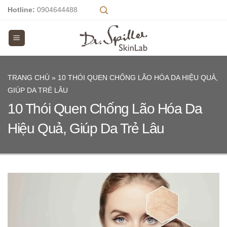
Skip
Hotline:
0904644488
to
content
TRANG CHỦ
»
10 THÓI QUEN CHỐNG LÃO HÓA DA HIỆU QUẢ,
GIÚP DA TRẺ LÂU
10 Thói Quen Chống Lão Hóa Da
Hiệu Quả, Giúp Da Trẻ Lâu