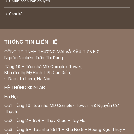
Chính sách vận chuyển
Cam kết
THÔNG TIN LIÊN HỆ
CÔNG TY TNHH THƯƠNG MẠI VÀ ĐẦU TƯ V.B.C.L
Người đại diện: Trần Thị Dung
Tầng 10 – Tòa nhà MD Complex Tower,
Khu đô thị Mỹ Đình I, Ph.Cầu Diễn,
Q.Nam Từ Liêm, Hà Nội.
HỆ THỐNG SKINLAB
Hà Nội:
Cs1: Tầng 10- tòa nhà MD Complex Tower- 68 Nguyễn Cơ
Thạch.
Cs2: Tầng 2 – 69B – Thụy Khuê – Tây Hồ
Cs3: Tầng 5 – Tòa nhà 25T1 – Khu No.5 – Hoàng Đạo Thúy –