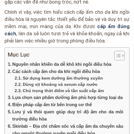
gặp các vấn đề như bong tróc, nứt nẻ.
Chính vì vậy, việc tìm hiểu cách cấp ẩm cho da khi ngồi
điều hòa là nguyên tắc thiết yếu để bảo vệ và duy trì sự
mềm mại, mịn màng của da. Khi được
cấp ẩm đúng
cách
, làn da sẽ luôn tươi trẻ và khỏe khoắn, ngay cả khi
phải làm việc nhiều giờ trong phòng điều hòa.
Mục Lục
Nguyên nhân khiến da dễ khô khi ngồi điều hòa
Các cách cấp ẩm cho da khi ngồi điều hòa
Sử dụng kem dưỡng ẩm thường xuyên
Dùng xịt khoáng và serum cấp nước
Chú trọng thời điểm và tần suất cấp ẩm
Lựa chọn sản phẩm dưỡng ẩm phù hợp từng loại da
Biện pháp cấp ẩm từ bên trong cơ thể
Lưu ý và thói quen giúp duy trì độ ẩm cho da môi
trường điều hòa
Skinlab – Địa chỉ chăm sóc và cấp ẩm da chuyên sâu
cho người thường xuyên ngồi điều hòa