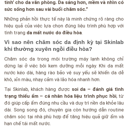
tinh’ cho da văn phòng. Da sáng hơn, mềm và nhìn có
sức sống hơn sau vài buổi chăm sóc.”
Những phản hồi thực tế này là minh chứng rõ ràng cho
hiệu quả của việc lựa chọn đúng liệu trình phù hợp với
tình trạng
da mất nước do điều hòa
.
Vì sao nên chăm sóc da định kỳ tại Skinlab
khi thường xuyên ngồi điều hòa?
Chăm sóc da trong môi trường máy lạnh không chỉ
dừng lại ở việc bôi kem dưỡng mỗi ngày. Khi da mất
nước kéo dài, hàng rào bảo vệ suy yếu sẽ khiến da dễ
khô, xỉn màu, nhạy cảm và lão hóa nhanh hơn.
Tại Skinlab, khách hàng được
soi da – đánh giá tình
trạng thiếu ẩm – cá nhân hóa liệu trình phục hồi
, từ
đó giúp cấp ẩm đúng nhu cầu và duy trì nền da khỏe lâu
dài. Song song đó, chuyên gia còn hướng dẫn routine
chăm sóc tại nhà phù hợp để tăng hiệu quả giữ ẩm và
hạn chế tái mất nước.