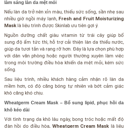
làm sáng làn da mệt mỏi
Nếu làn da trở nên xỉn màu, thiếu sức sống, sần nhẹ sau
nhiều giờ ngồi máy lạnh,
Fresh and Fruit Moisturizing
Mask
là liệu trình được Skinlab ưu tiên gợi ý.
Nguồn dưỡng chất giàu vitamin từ trái cây giúp bổ
sung độ ẩm tức thì, hỗ trợ cải thiện làn da thiếu nước,
giúp da tươi tắn và rạng rỡ hơn. Đây là lựa chọn phù hợp
với dân văn phòng hoặc người thường xuyên làm việc
trong môi trường điều hòa khiến da mệt mỏi, kém sức
sống.
Sau liệu trình, nhiều khách hàng cảm nhận rõ làn da
mềm hơn, có độ căng bóng tự nhiên và bớt cảm giác
khô căng khó chịu.
Wheatgerm Cream Mask – Bổ sung lipid, phục hồi da
khô kéo dài
Với tình trạng da khô lâu ngày, bong tróc hoặc mất độ
đàn hồi do điều hòa,
Wheatgerm Cream Mask
là liệu