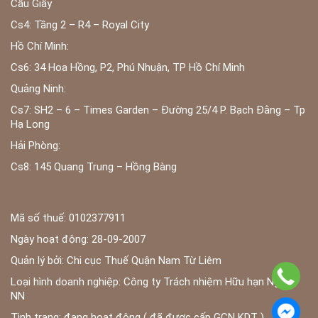
Cầu Giấy
Cs4: Tầng 2 – R4 – Royal City
Hồ Chí Minh:
Cs6: 34 Hoa Hồng, P2, Phú Nhuận, TP Hồ Chí Minh
Quảng Ninh:
Cs7: SH2 – 6 – Times Garden – Đường 25/4 P. Bạch Đằng – Tp
Hạ Long
Hải Phòng:
Cs8: 145 Quang Trung – Hồng Bàng
Mã số thuế: 0102377911
Ngày hoạt động: 28-09-2007
Quản lý bởi: Chi cục Thuế Quận Nam Từ Liêm
Loại hình doanh nghiệp: Công ty Trách nhiệm Hữu hạn Ngoài
NN
Tình trạng: đang hoạt động ( đã được cấp GCN KDT )