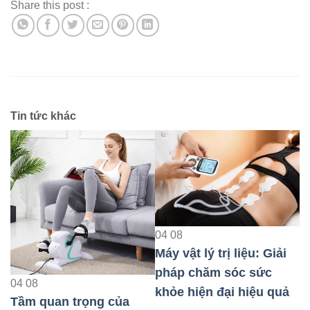
Share this post :
Tin tức khác
04
08
Máy vật lý trị liệu: Giải
0
pháp chăm sóc sức
M
04
08
khỏe hiện đại hiệu quả
p
Tầm quan trọng của