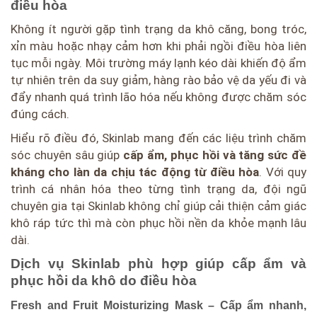
điều hòa
Không ít người gặp tình trạng da khô căng, bong tróc,
xỉn màu hoặc nhạy cảm hơn khi phải ngồi điều hòa liên
tục mỗi ngày. Môi trường máy lạnh kéo dài khiến độ ẩm
tự nhiên trên da suy giảm, hàng rào bảo vệ da yếu đi và
đẩy nhanh quá trình lão hóa nếu không được chăm sóc
đúng cách.
Hiểu rõ điều đó, Skinlab mang đến các liệu trình chăm
sóc chuyên sâu giúp
cấp ẩm, phục hồi và tăng sức đề
kháng cho làn da chịu tác động từ điều hòa
. Với quy
trình cá nhân hóa theo từng tình trạng da, đội ngũ
chuyên gia tại Skinlab không chỉ giúp cải thiện cảm giác
khô ráp tức thì mà còn phục hồi nền da khỏe mạnh lâu
dài.
Dịch vụ Skinlab phù hợp giúp cấp ẩm và
phục hồi da khô do điều hòa
Fresh and Fruit Moisturizing Mask – Cấp ẩm nhanh,