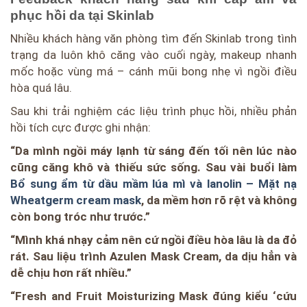
phục hồi da tại Skinlab
Nhiều khách hàng văn phòng tìm đến Skinlab trong tình
trạng da luôn khô căng vào cuối ngày, makeup nhanh
mốc hoặc vùng má – cánh mũi bong nhẹ vì ngồi điều
hòa quá lâu.
Sau khi trải nghiệm các liệu trình phục hồi, nhiều phản
hồi tích cực được ghi nhận:
“Da mình ngồi máy lạnh từ sáng đến tối nên lúc nào
cũng căng khô và thiếu sức sống. Sau vài buổi làm
Bổ sung ẩm từ dầu mầm lúa mì và lanolin – Mặt nạ
Wheatgerm cream mask
, da mềm hơn rõ rệt và không
còn bong tróc như trước.”
“Mình khá nhạy cảm nên cứ ngồi điều hòa lâu là da đỏ
rát. Sau liệu trình Azulen Mask Cream, da dịu hẳn và
dễ chịu hơn rất nhiều.”
“Fresh and Fruit Moisturizing Mask đúng kiểu ‘cứu