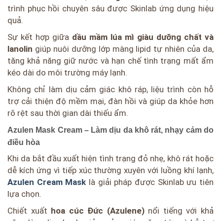
trình phục hồi chuyên sâu được Skinlab ứng dụng hiệu
quả.
Sự kết hợp giữa
dầu mầm lúa mì giàu dưỡng chất và
lanolin
giúp nuôi dưỡng lớp màng lipid tự nhiên của da,
tăng khả năng giữ nước và hạn chế tình trạng mất ẩm
kéo dài do môi trường máy lạnh.
Không chỉ làm dịu cảm giác khô ráp, liệu trình còn hỗ
trợ cải thiện độ mềm mại, đàn hồi và giúp da khỏe hơn
rõ rệt sau thời gian dài thiếu ẩm.
Azulen Mask Cream – Làm dịu da khô rát, nhạy cảm do
điều hòa
Khi da bắt đầu xuất hiện tình trạng đỏ nhẹ, khô rát hoặc
dễ kích ứng vì tiếp xúc thường xuyên với luồng khí lạnh,
Azulen Cream Mask
là giải pháp được Skinlab ưu tiên
lựa chọn.
Chiết xuất
hoa cúc Đức (Azulene)
nổi tiếng với khả