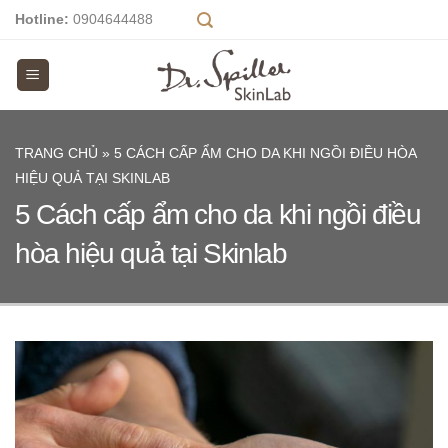
Skip
Hotline:
0904644488
to
content
TRANG CHỦ
»
5 CÁCH CẤP ẨM CHO DA KHI NGỒI ĐIỀU HÒA
HIỆU QUẢ TẠI SKINLAB
5 Cách cấp ẩm cho da khi ngồi điều
hòa hiệu quả tại Skinlab