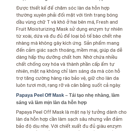
Được thiết kế để chăm sóc làn da hỗn hợp
thường xuyên phải đối mặt với tình trạng bóng
dầu vùng chữ T và khô ở hai bên má, Fresh and
Fruit Moisturizing Mask sử dụng enzym tự nhiên
từ xoài, dứa và đu đủ để loại bỏ tế bào chết nhẹ
nhàng mà không gây kích ứng. Sản phẩm mang
đến cảm giác sạch thoáng, mềm mại, giúp da dễ
dàng hấp thụ dưỡng chất hơn. Nhờ chứa nhiều
chất chống oxy hóa và thành phần cấp ẩm tự
nhiên, mặt nạ không chỉ làm sáng da mà còn hỗ
trợ tăng cường hàng rào bảo vệ, giữ cho làn da
luôn tươi mới, rạng rỡ và cân bằng suốt cả ngày.
Papaya Peel Off Mask
– Tái tạo nhẹ nhàng, làm
sáng và làm mịn làn da hỗn hợp
Papaya Peel Off Mask là mặt nạ lý tưởng dành cho
làn da hỗn hợp cần làm sạch sâu nhưng vẫn đảm
bảo độ dịu nhẹ. Với chiết xuất đu đủ giàu enzym