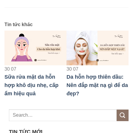
Tin tức khác
30
07
30
07
3
ạ
Sữa rửa mặt da hỗn
Da hỗn hợp thiên dầu:
T
hợp khô dịu nhẹ, cấp
Nên đắp mặt nạ gì để da
d
ẩm hiệu quả
đẹp?
s
TIN TỨC MỚI