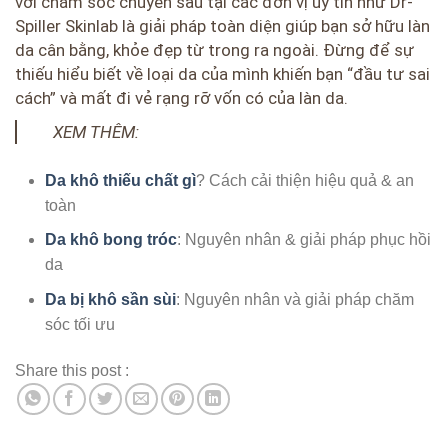
với chăm sóc chuyên sâu tại các đơn vị uy tín như Dr-
Spiller Skinlab là giải pháp toàn diện giúp bạn sở hữu làn
da cân bằng, khỏe đẹp từ trong ra ngoài. Đừng để sự
thiếu hiểu biết về loại da của mình khiến bạn “đầu tư sai
cách” và mất đi vẻ rạng rỡ vốn có của làn da.
XEM THÊM:
Da khô thiếu chất gì
? Cách cải thiện hiệu quả & an
toàn
Da khô bong tróc
: Nguyên nhân & giải pháp phục hồi
da
Da bị khô sần sùi
: Nguyên nhân và giải pháp chăm
sóc tối ưu
Share this post :