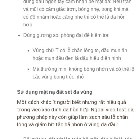
dùng đầu ngón tay cảm nhận bề mặt da: Nếu trán
và mũi có cảm giác trơn, bóng nhẹ, trong khi má
có độ nhám hoặc căng nhẹ thì có thể là da hỗn
hợp
Dùng gương soi phóng đại để kiểm tra:
Vùng chữ T có lỗ chân lông to, đầu mụn ẩn
hoặc mụn đầu đen là dấu hiệu điển hình
Má thường mịn, không bóng nhờn và có thể lộ
các vùng bong tróc nhỏ
Sử dụng mặt nạ đất sét đa vùng
Một cách khác ít người biết nhưng rất hiệu quả
trong việc xác định da hỗn hợp. Ngoài việc test da,
phương pháp này còn giúp làm sạch sâu lỗ chân
lông và giảm bít tắc bã nhờn ở vùng da dầu: