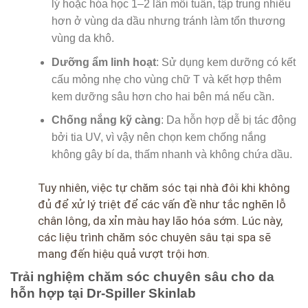
lý hoặc hóa học 1–2 lần mỗi tuần, tập trung nhiều
hơn ở vùng da dầu nhưng tránh làm tổn thương
vùng da khô.
Dưỡng ẩm linh hoạt
: Sử dụng kem dưỡng có kết
cấu mỏng nhẹ cho vùng chữ T và kết hợp thêm
kem dưỡng sâu hơn cho hai bên má nếu cần.
Chống nắng kỹ càng
: Da hỗn hợp dễ bị tác động
bởi tia UV, vì vậy nên chọn kem chống nắng
không gây bí da, thấm nhanh và không chứa dầu.
Tuy nhiên, việc tự chăm sóc tại nhà đôi khi không
đủ để xử lý triệt để các vấn đề như tắc nghẽn lỗ
chân lông, da xỉn màu hay lão hóa sớm. Lúc này,
các liệu trình chăm sóc chuyên sâu tại spa sẽ
mang đến hiệu quả vượt trội hơn.
Trải nghiệm chăm sóc chuyên sâu cho da
hỗn hợp tại Dr-Spiller Skinlab