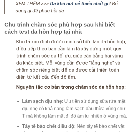
XEM THÊM >>>
Da khô nứt nẻ thiếu chất gì
? Bổ
sung gì để phục hồi da
Chu trình chăm sóc phù hợp sau khi biết
cách test da hỗn hợp tại nhà
Khi đã xác định được mình sở hữu làn da hỗn hợp,
điều tiếp theo bạn cần làm là xây dựng một quy
trình chăm sóc da tối ưu, giúp cân bằng hai vùng
da khác biệt. Mỗi vùng cần được “lắng nghe” và
chăm sóc riêng biệt để da được cải thiện toàn
diện từ kết cấu đến độ ẩm.
Nguyên tắc cơ bản trong chăm sóc da hỗn hợp:
Làm sạch dịu nhẹ
: Ưu tiên sử dụng sữa rửa mặt
dịu nhẹ có khả năng làm sạch dầu thừa vùng chữ
T mà không làm mất đi độ ẩm tự nhiên ở vùng má.
Tẩy tế bào chết điều độ
: Nên tẩy tế bào chết vật