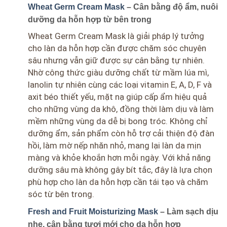
Wheat Germ Cream Mask
– Cân bằng độ ẩm, nuôi
dưỡng da hỗn hợp từ bên trong
Wheat Germ Cream Mask là giải pháp lý tưởng
cho làn da hỗn hợp cần được chăm sóc chuyên
sâu nhưng vẫn giữ được sự cân bằng tự nhiên.
Nhờ công thức giàu dưỡng chất từ mầm lúa mì,
lanolin tự nhiên cùng các loại vitamin E, A, D, F và
axit béo thiết yếu, mặt nạ giúp cấp ẩm hiệu quả
cho những vùng da khô, đồng thời làm dịu và làm
mềm những vùng da dễ bị bong tróc. Không chỉ
dưỡng ẩm, sản phẩm còn hỗ trợ cải thiện độ đàn
hồi, làm mờ nếp nhăn nhỏ, mang lại làn da mịn
màng và khỏe khoắn hơn mỗi ngày. Với khả năng
dưỡng sâu mà không gây bít tắc, đây là lựa chọn
phù hợp cho làn da hỗn hợp cần tái tạo và chăm
sóc từ bên trong.
Fresh and Fruit Moisturizing Mask
– Làm sạch dịu
nhẹ, cân bằng tươi mới cho da hỗn hợp