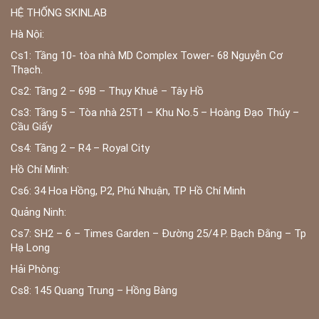
HỆ THỐNG SKINLAB
Hà Nội:
Cs1: Tầng 10- tòa nhà MD Complex Tower- 68 Nguyễn Cơ
Thạch.
Cs2: Tầng 2 – 69B – Thụy Khuê – Tây Hồ
Cs3: Tầng 5 – Tòa nhà 25T1 – Khu No.5 – Hoàng Đạo Thúy –
Cầu Giấy
Cs4: Tầng 2 – R4 – Royal City
Hồ Chí Minh:
Cs6: 34 Hoa Hồng, P2, Phú Nhuận, TP Hồ Chí Minh
Quảng Ninh:
Cs7: SH2 – 6 – Times Garden – Đường 25/4 P. Bạch Đằng – Tp
Hạ Long
Hải Phòng:
Cs8: 145 Quang Trung – Hồng Bàng