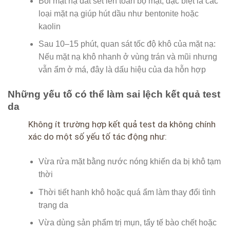
Bôi mặt nạ đất sét lên toàn bộ mặt, đặc biệt là các
loại mặt nạ giúp hút dầu như bentonite hoặc
kaolin
Sau 10–15 phút, quan sát tốc độ khô của mặt nạ:
Nếu mặt nạ khô nhanh ở vùng trán và mũi nhưng
vẫn ẩm ở má, đây là dấu hiệu của da hỗn hợp
Những yếu tố có thể làm sai lệch kết quả test
da
Không ít trường hợp kết quả test da không chính
xác do một số yếu tố tác động như:
Vừa rửa mặt bằng nước nóng khiến da bị khô tạm
thời
Thời tiết hanh khô hoặc quá ẩm làm thay đổi tình
trạng da
Vừa dùng sản phẩm trị mụn, tẩy tế bào chết hoặc