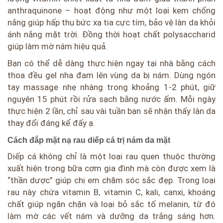
anthraquinone – hoạt động như một loại kem chống
nắng giúp hấp thụ bức xạ tia cực tím, bảo vệ làn da khỏi
ánh nắng mặt trời. Đồng thời hoạt chất polysaccharid
giúp làm mờ nám hiệu quả.
Bạn có thể dễ dàng thực hiện ngay tại nhà bằng cách
thoa đều gel nha đam lên vùng da bị nám. Dùng ngón
tay massage nhẹ nhàng trong khoảng 1-2 phút, giữ
nguyên 15 phút rồi rửa sạch bằng nước ấm. Mỗi ngày
thực hiện 2 lần, chỉ sau vài tuần bạn sẽ nhận thấy làn da
thay đổi đáng kể đấy ạ.
Cách đắp mặt nạ rau diếp cá trị nám da mặt
Diếp cá không chỉ là một loại rau quen thuộc thường
xuất hiện trong bữa cơm gia đình mà còn được xem là
“thần dược” giúp chị em chăm sóc sắc đẹp. Trong loại
rau này chứa vitamin B, vitamin C, kali, canxi, khoáng
chất giúp ngăn chặn và loại bỏ sắc tố melanin, từ đó
làm mờ các vết nám và dưỡng da trắng sáng hơn.