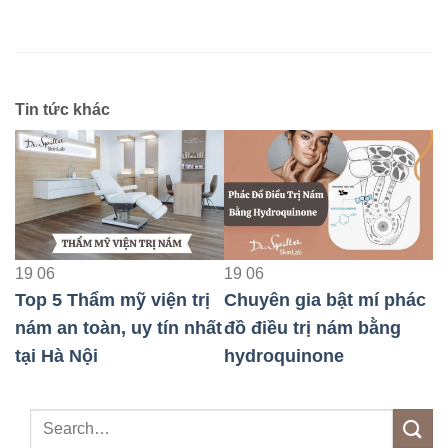
Tin tức khác
19
06
19
06
2
Top 5 Thẩm mỹ viện trị
Chuyên gia bật mí phác
T
nám an toàn, uy tín nhất
đồ điều trị nám bằng
c
tại Hà Nội
hydroquinone
q