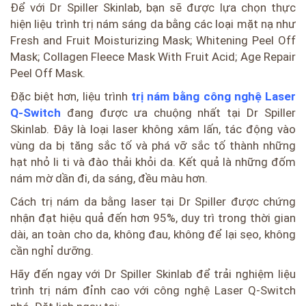
Để với Dr Spiller Skinlab, bạn sẽ được lựa chọn thực
hiện liệu trình trị nám sáng da bằng các loại mặt nạ như
Fresh and Fruit Moisturizing Mask; Whitening Peel Off
Mask; Collagen Fleece Mask With Fruit Acid; Age Repair
Peel Off Mask.
Đặc biệt hơn, liệu trình
trị nám bằng công nghệ Laser
Q-Switch
đang được ưa chuộng nhất tại Dr Spiller
Skinlab. Đây là loại laser không xâm lấn, tác động vào
vùng da bị tăng sắc tố và phá vỡ sắc tố thành những
hạt nhỏ li ti và đào thải khỏi da. Kết quả là những đốm
nám mờ dần đi, da sáng, đều màu hơn.
Cách trị nám da bằng laser tại Dr Spiller được chứng
nhận đạt hiệu quả đến hơn 95%, duy trì trong thời gian
dài, an toàn cho da, không đau, không để lại sẹo, không
cần nghỉ dưỡng.
Hãy đến ngay với Dr Spiller Skinlab để trải nghiệm liệu
trình trị nám đỉnh cao với công nghệ Laser Q-Switch