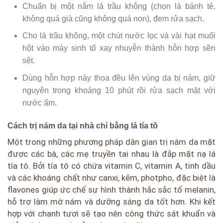
Chuẩn bị một nắm lá trầu không (chọn lá bánh tẻ,
không quá già cũng không quá non), đem rửa sạch.
Cho lá trầu không, một chút nước lọc và vài hạt muối
hột vào máy sinh tố xay nhuyễn thành hỗn hợp sền
sệt.
Dùng hỗn hợp này thoa đều lên vùng da bị nám, giữ
nguyên trong khoảng 10 phút rồi rửa sạch mặt với
nước ấm.
Cách trị nám da tại nhà chỉ bằng lá tía tô
Một trong những phương pháp dân gian trị nám da mặt
được các bà, các mẹ truyền tai nhau là đắp mặt nạ lá
tía tô. Bởi tía tô có chứa vitamin C, vitamin A, tinh dầu
và các khoáng chất như canxi, kẽm, photpho, đặc biệt là
flavones giúp ức chế sự hình thành hắc sắc tố melanin,
hỗ trợ làm mờ nám và dưỡng sáng da tốt hơn. Khi kết
hợp với chanh tươi sẽ tạo nên công thức sát khuẩn và