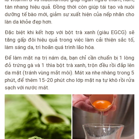
tàn nhang hiệu quả. Đồng thời còn giúp tái tạo và nuôi
dưỡng tế bào mới, giảm sự xuất hiện của nếp nhăn cho
làn da khỏe đẹp hơn.
Đặc biệt khi kết hợp với bột trà xanh (giàu EGCG) sẽ
tăng gấp đôi hiệu quả trong việc làm cải thiện sắc tố,
làm sáng da, trì hoãn quá trình lão hóa.
Để làm mặt nạ trị nám da, bạn chỉ cần chuẩn bị 1 lòng
đỏ trứng gà và 1 thìa bột trà xanh, trộn đều rồi đắp lên
da mặt (tránh vùng mắt môi). Mát xa nhẹ nhàng trong 5
phút, để thêm 15-20 phút cho lớp mặt nạ tự khô rồi rửa
sạch với nước mát.