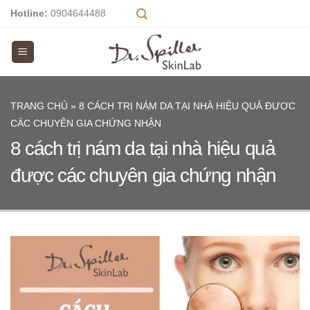
Skip
Hotline:
0904644488
to
content
TRANG CHỦ
»
8 CÁCH TRỊ NÁM DA TẠI NHÀ HIỆU QUẢ ĐƯỢC
CÁC CHUYÊN GIA CHỨNG NHẬN
8 cách trị nám da tại nhà hiệu quả
được các chuyên gia chứng nhận