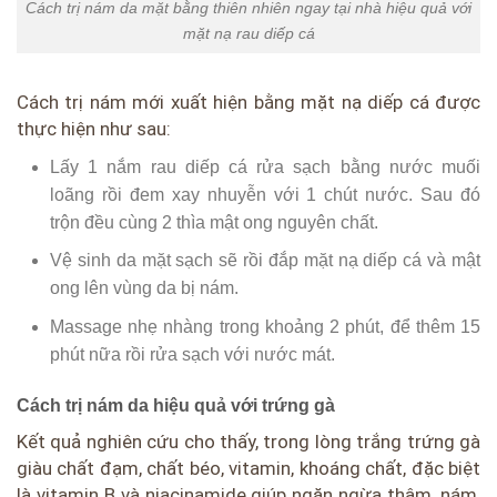
Cách trị nám da mặt bằng thiên nhiên ngay tại nhà hiệu quả với
mặt nạ rau diếp cá
Cách trị nám mới xuất hiện bằng mặt nạ diếp cá được
thực hiện như sau:
Lấy 1 nắm rau diếp cá rửa sạch bằng nước muối
loãng rồi đem xay nhuyễn với 1 chút nước. Sau đó
trộn đều cùng 2 thìa mật ong nguyên chất.
Vệ sinh da mặt sạch sẽ rồi đắp mặt nạ diếp cá và mật
ong lên vùng da bị nám.
Massage nhẹ nhàng trong khoảng 2 phút, để thêm 15
phút nữa rồi rửa sạch với nước mát.
Cách trị nám da hiệu quả với trứng gà
Kết quả nghiên cứu cho thấy, trong lòng trắng trứng gà
giàu chất đạm, chất béo, vitamin, khoáng chất, đặc biệt
là vitamin B và niacinamide giúp ngăn ngừa thâm, nám,