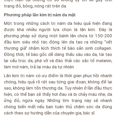
trạng đỏ, bỏng, nóng rát trên da.
Phương pháp lăn kim trị nám da mặt
Một trong những cách trị nám da hiệu quả hiện đang
được khá nhiều người lựa chọn là lăn kim. Đây là
phương pháp sử dụng một bánh lăn chứa từ 150-200
đầu kim siêu nhỏ tác động lên da tạo ra những “vết
thương giả” nhằm kích thích tế bào sản sinh collagen.
Đồng thời, tế bào gốc dễ dàng thấu sâu vào da, tái tạo
lại cấu trúc da, phá vỡ và đào thải các sắc tố melanin,
làm mờ nám, trả lại màu da tự nhiên.
Lăn kim trị nám có ưu điểm là thời gian phục hồi nhanh
chóng, hiệu quả rõ rệt sau từng giai đoạn, không để lại
sẹo, không làm tổn thương da. Tuy nhiên ở lần đầu thực
hiện, có thể bạn sẽ thấy hơi đau và bị chảy máu nhẹ, da
ửng đỏ, ngứa ngáy. Những tìm trạng này sẽ nhanh
chóng biến mất nếu bạn tuân thủ chăm sóc da đúng
cách theo sự hướng dẫn của chuyên gia, bác sĩ.