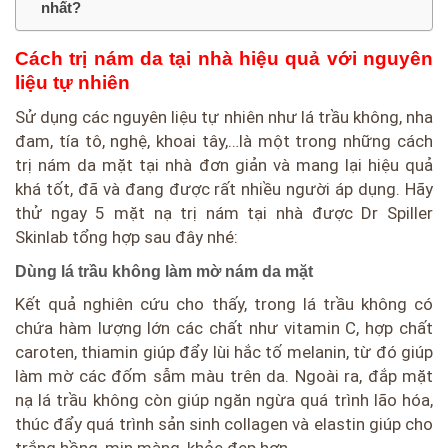
nhất?
Cách trị nám da tại nhà hiệu quả với nguyên
liệu tự nhiên
Sử dụng các nguyên liệu tự nhiên như lá trầu không, nha
đam, tía tô, nghệ, khoai tây,…là một trong những cách
trị nám da mặt tại nhà đơn giản và mang lại hiệu quả
khá tốt, đã và đang được rất nhiều người áp dụng. Hãy
thử ngay 5 mặt nạ trị nám tại nhà được Dr Spiller
Skinlab tổng hợp sau đây nhé:
Dùng lá trầu không làm mờ nám da mặt
Kết quả nghiên cứu cho thấy, trong lá trầu không có
chứa hàm lượng lớn các chất như vitamin C, hợp chất
caroten, thiamin giúp đẩy lùi hắc tố melanin, từ đó giúp
làm mờ các đốm sẫm màu trên da. Ngoài ra, đắp mặt
nạ lá trầu không còn giúp ngăn ngừa quá trình lão hóa,
thúc đẩy quá trình sản sinh collagen và elastin giúp cho
trắng hồng, mịn màng, khỏe đẹp hơn.