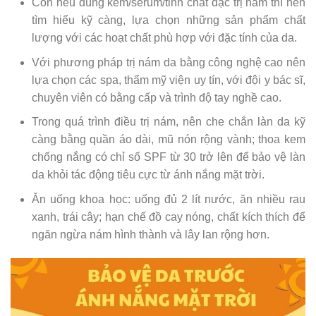
Còn nếu dùng kem/serum/tinh chất đặc trị nám thì nên
tìm hiểu kỹ càng, lựa chọn những sản phẩm chất
lượng với các hoạt chất phù hợp với đặc tính của da.
Với phương pháp trị nám da bằng công nghệ cao nên
lựa chọn các spa, thẩm mỹ viện uy tín, với đội y bác sĩ,
chuyên viên có bằng cấp và trình độ tay nghề cao.
Trong quá trình điều trị nám, nên che chắn làn da kỹ
càng bằng quần áo dài, mũ nón rộng vành; thoa kem
chống nắng có chỉ số SPF từ 30 trở lên để bảo vệ làn
da khỏi tác động tiêu cực từ ánh nắng mặt trời.
Ăn uống khoa học: uống đủ 2 lít nước, ăn nhiều rau
xanh, trái cây; hạn chế đồ cay nóng, chất kích thích để
ngăn ngừa nám hình thành và lây lan rộng hơn.