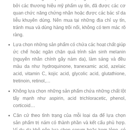
bởi các thương hiệu mỹ phẩm uy tín, đã được các cơ
quan chức năng chứng nhận hoặc được các bác sĩ da
liễu khuyên dùng. Nên mua tại những địa chỉ uy tín,
tránh mua và dùng hàng trôi nổi, không có tem mác rõ
ràng.
Lựa chọn những sản phẩm có chứa các hoạt chất giúp
ức chế hoặc ngăn chặn quá trình sản sinh melanin
(nguyên nhân chính gây nám da), làm sáng và đều
màu da như hydroquinone, tranexamic acid, azelaic
acid, vitamin C, kojic acid, glycolic acid, glutathione,
tretinoin, retinol,…
Không lựa chọn những sản phẩm chứa những chất lột
tẩy mạnh như aspirin, acid trichloracetic, phenol,
corticoid…
Căn cứ theo tình trạng của mỗi loại da để lựa chọn
sản phẩm trị nám có thành phần và kết cấu phù hợp.
Ví dụ da khô nên lựa chọn serum hoặc kem lỏng, có