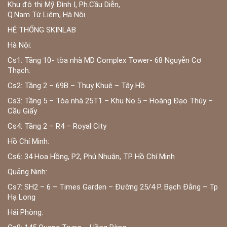
Khu đô thị Mỹ Đình I, Ph.Cầu Diễn,
Q.Nam Từ Liêm, Hà Nội.
HỆ THỐNG SKINLAB
Hà Nội:
Cs1: Tầng 10- tòa nhà MD Complex Tower- 68 Nguyễn Cơ
Thạch.
Cs2: Tầng 2 – 69B – Thụy Khuê – Tây Hồ
Cs3: Tầng 5 – Tòa nhà 25T1 – Khu No.5 – Hoàng Đạo Thúy –
Cầu Giấy
Cs4: Tầng 2 – R4 – Royal City
Hồ Chí Minh:
Cs6: 34 Hoa Hồng, P2, Phú Nhuận, TP Hồ Chí Minh
Quảng Ninh:
Cs7: SH2 – 6 – Times Garden – Đường 25/4 P. Bạch Đằng – Tp
Hạ Long
Hải Phòng: