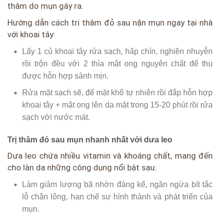
thâm do mụn gây ra.
Hướng dẫn cách trị thâm đỏ sau nặn mụn ngay tại nhà
với khoai tây:
Lấy 1 củ khoai tây rửa sạch, hấp chín, nghiền nhuyễn
rồi trộn đều với 2 thìa mật ong nguyên chất để thu
được hỗn hợp sánh mịn.
Rửa mặt sạch sẽ, để mặt khô tự nhiên rồi đắp hỗn hợp
khoai tây + mật ong lên da mặt trong 15-20 phút rồi rửa
sạch với nước mát.
Trị thâm đỏ sau mụn nhanh nhất với dưa leo
Dưa leo chứa nhiều vitamin và khoáng chất, mang đến
cho làn da những công dụng nổi bật sau:
Làm giảm lượng bã nhờn đáng kể, ngăn ngừa bít tắc
lỗ chân lông, hạn chế sự hình thành và phát triển của
mụn.