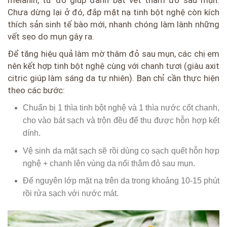
melanin, từ đó giúp đánh bật vết thâm đỏ sau mụn.
Chưa dừng lại ở đó, đắp mặt nạ tinh bột nghệ còn kích
thích sản sinh tế bào mới, nhanh chóng làm lành những
vết sẹo do mụn gây ra.
Để tăng hiệu quả làm mờ thâm đỏ sau mụn, các chị em
nên kết hợp tinh bột nghệ cùng với chanh tươi (giàu axit
citric giúp làm sáng da tự nhiên). Bạn chỉ cần thực hiện
theo các bước:
Chuẩn bị 1 thìa tinh bột nghệ và 1 thìa nước cốt chanh,
cho vào bát sạch và trộn đều để thu được hỗn hợp kết
dính.
Vệ sinh da mặt sạch sẽ rồi dùng cọ sạch quết hỗn hợp
nghệ + chanh lên vùng da nổi thâm đỏ sau mụn.
Để nguyên lớp mặt nạ trên da trong khoảng 10-15 phút
rồi rửa sạch với nước mát.