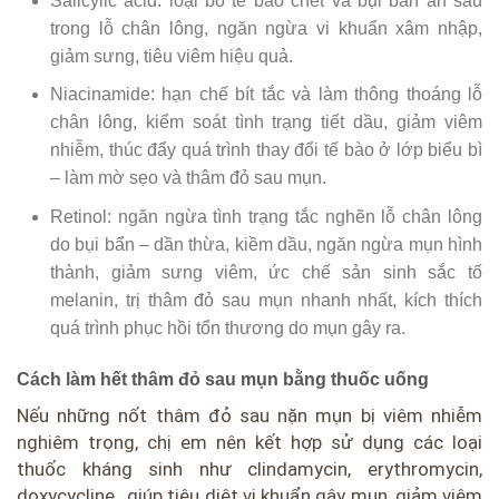
Salicylic acid: loại bỏ tế bào chết và bụi bẩn ẩn sâu
trong lỗ chân lông, ngăn ngừa vi khuẩn xâm nhập,
giảm sưng, tiêu viêm hiệu quả.
Niacinamide: hạn chế bít tắc và làm thông thoáng lỗ
chân lông, kiểm soát tình trạng tiết dầu, giảm viêm
nhiễm, thúc đẩy quá trình thay đổi tế bào ở lớp biểu bì
– làm mờ sẹo và thâm đỏ sau mụn.
Retinol: ngăn ngừa tình trạng tắc nghẽn lỗ chân lông
do bụi bẩn – dần thừa, kiềm dầu, ngăn ngừa mụn hình
thành, giảm sưng viêm, ức chế sản sinh sắc tố
melanin, trị thâm đỏ sau mụn nhanh nhất, kích thích
quá trình phục hồi tổn thương do mụn gây ra.
Cách làm hết thâm đỏ sau mụn bằng thuốc uống
Nếu những nốt thâm đỏ sau nặn mụn bị viêm nhiễm
nghiêm trọng, chị em nên kết hợp sử dụng các loại
thuốc kháng sinh như clindamycin, erythromycin,
doxycycline…giúp tiêu diệt vi khuẩn gây mụn, giảm viêm