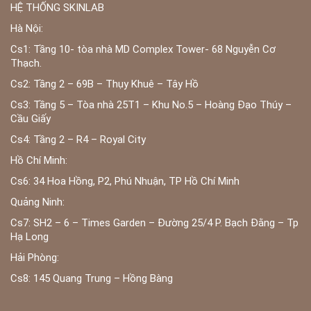
HỆ THỐNG SKINLAB
Hà Nội:
Cs1: Tầng 10- tòa nhà MD Complex Tower- 68 Nguyễn Cơ
Thạch.
Cs2: Tầng 2 – 69B – Thụy Khuê – Tây Hồ
Cs3: Tầng 5 – Tòa nhà 25T1 – Khu No.5 – Hoàng Đạo Thúy –
Cầu Giấy
Cs4: Tầng 2 – R4 – Royal City
Hồ Chí Minh:
Cs6: 34 Hoa Hồng, P2, Phú Nhuận, TP Hồ Chí Minh
Quảng Ninh:
Cs7: SH2 – 6 – Times Garden – Đường 25/4 P. Bạch Đằng – Tp
Hạ Long
Hải Phòng:
Cs8: 145 Quang Trung – Hồng Bàng