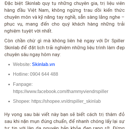
Đặc biệt Skinlab quy tụ những chuyên gia, trị liệu viên
hàng đầu Việt Nam, không ngừng trau dồi kiến thức
chuyên môn và kỹ năng tay nghề, sẵn sàng lắng nghe –
phục vụ, mang đến cho quý khách hàng những trải
nghiệm tuyệt vời nhất.
Còn chần chừ gì mà không liên hệ ngay với Dr Spiller
Skinlab để đặt lịch trải nghiệm những liệu trình làm đẹp
chuyên sâu ngay hôm nay:
Website:
Skinlab.vn
Hotline: 0904 644 488
Fanpage:
https://www.facebook.com/thammyviendrspiller
Shopee: https://shopee.vn/drspiller_skinlab
Hy vọng sau bài viết này bạn sẽ biết cách trị thâm đỏ
sau khi nặn mụn đúng chuẩn, để nhanh chóng lấy lại sự
tự tin với làn da nguyên bản khỏe đẹp rạng rỡ. Đừng