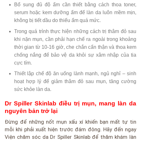
Bổ sung đủ độ ẩm cần thiết bằng cách thoa toner,
serum hoặc kem dưỡng ẩm để làn da luôn mềm mịn,
không bị tiết dầu do thiếu ẩm quá mức.
Trong quá trình thực hiện những cách trị thâm đỏ sau
khi nặn mụn, cần phải hạn chế ra ngoài trong khoảng
thời gian từ 10-16 giờ, che chắn cẩn thận và thoa kem
chống nắng để bảo vệ da khỏi sự xâm nhập của tia
cực tím.
Thiết lập chế độ ăn uống lành mạnh, ngủ nghỉ – sinh
hoạt hợp lý để giảm thâm đỏ sau mụn, tăng cường
sức khỏe làn da.
Dr Spiller Skinlab điều trị mụn, mang làn da
nguyên bản trở lại
Đừng để những nốt mụn xấu xí khiến bạn mất tự tin
mỗi khi phải xuất hiện trước đám đông. Hãy đến ngay
Viện chăm sóc da Dr Spiller Skinlab để thăm khám làn