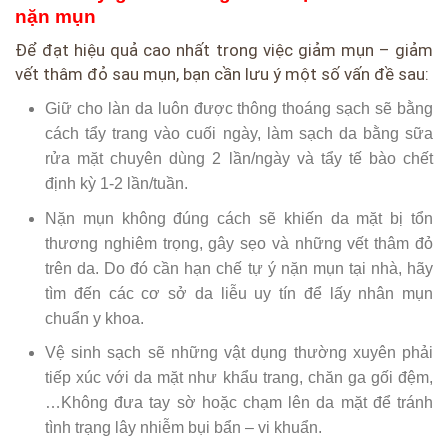
nặn mụn
Để đạt hiệu quả cao nhất trong việc giảm mụn – giảm
vết thâm đỏ sau mụn, bạn cần lưu ý một số vấn đề sau:
Giữ cho làn da luôn được thông thoáng sạch sẽ bằng
cách tẩy trang vào cuối ngày, làm sạch da bằng sữa
rửa mặt chuyên dùng 2 lần/ngày và tẩy tế bào chết
định kỳ 1-2 lần/tuần.
Nặn mụn không đúng cách sẽ khiến da mặt bị tổn
thương nghiêm trọng, gây sẹo và những vết thâm đỏ
trên da. Do đó cần hạn chế tự ý nặn mụn tại nhà, hãy
tìm đến các cơ sở da liễu uy tín để lấy nhân mụn
chuẩn y khoa.
Vệ sinh sạch sẽ những vật dụng thường xuyên phải
tiếp xúc với da mặt như khẩu trang, chăn ga gối đệm,
…Không đưa tay sờ hoặc chạm lên da mặt để tránh
tình trạng lây nhiễm bụi bẩn – vi khuẩn.