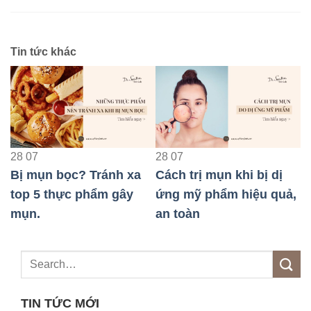
Tin tức khác
28
07
28
07
2
Bị mụn bọc? Tránh xa
Cách trị mụn khi bị dị
V
i
top 5 thực phẩm gây
ứng mỹ phẩm hiệu quả,
t
mụn.
an toàn
c
TIN TỨC MỚI