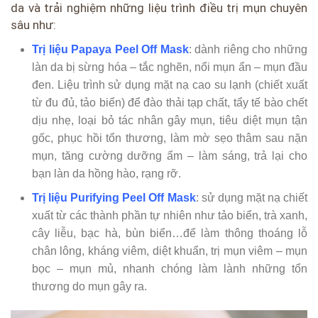
da và trải nghiệm những liệu trình điều trị mụn chuyên
sâu như:
Trị liệu Papaya Peel Off Mask
: dành riêng cho những
làn da bị sừng hóa – tắc nghẽn, nổi mụn ẩn – mụn đầu
đen. Liệu trình sử dụng mặt nạ cao su lạnh (chiết xuất
từ đu đủ, tảo biển) để đào thải tạp chất, tẩy tế bào chết
dịu nhẹ, loại bỏ tác nhân gây mụn, tiêu diệt mụn tận
gốc, phục hồi tổn thương, làm mờ sẹo thâm sau nặn
mụn, tăng cường dưỡng ẩm – làm sáng, trả lại cho
bạn làn da hồng hào, rạng rỡ.
Trị liệu Purifying Peel Off Mask
: sử dụng mặt nạ chiết
xuất từ các thành phần tự nhiên như tảo biển, trà xanh,
cây liễu, bạc hà, bùn biển…để làm thông thoáng lỗ
chân lông, kháng viêm, diệt khuẩn, trị mụn viêm – mụn
bọc – mụn mủ, nhanh chóng làm lành những tổn
thương do mụn gây ra.