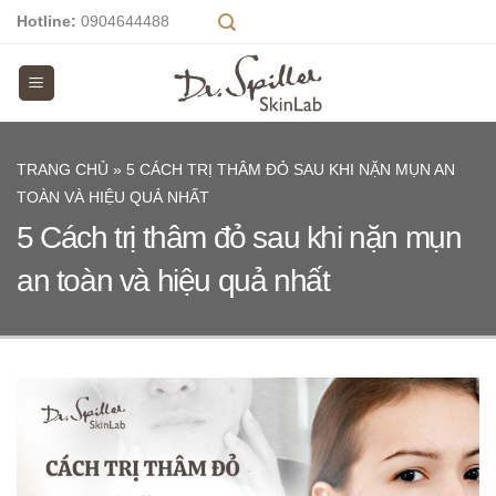
Skip
Hotline:
0904644488
to
content
TRANG CHỦ
»
5 CÁCH TRỊ THÂM ĐỎ SAU KHI NẶN MỤN AN
TOÀN VÀ HIỆU QUẢ NHẤT
5 Cách trị thâm đỏ sau khi nặn mụn
an toàn và hiệu quả nhất