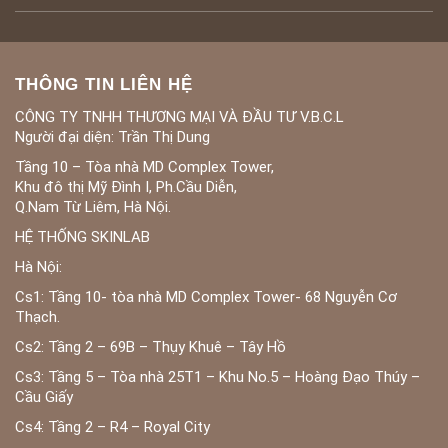
THÔNG TIN LIÊN HỆ
CÔNG TY TNHH THƯƠNG MẠI VÀ ĐẦU TƯ V.B.C.L
Người đại diện: Trần Thị Dung
Tầng 10 – Tòa nhà MD Complex Tower,
Khu đô thị Mỹ Đình I, Ph.Cầu Diễn,
Q.Nam Từ Liêm, Hà Nội.
HỆ THỐNG SKINLAB
Hà Nội:
Cs1: Tầng 10- tòa nhà MD Complex Tower- 68 Nguyễn Cơ
Thạch.
Cs2: Tầng 2 – 69B – Thụy Khuê – Tây Hồ
Cs3: Tầng 5 – Tòa nhà 25T1 – Khu No.5 – Hoàng Đạo Thúy –
Cầu Giấy
Cs4: Tầng 2 – R4 – Royal City