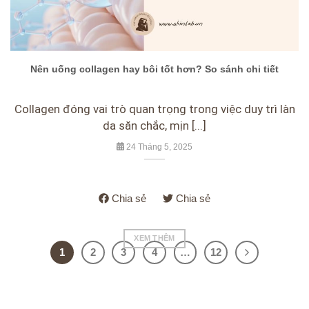
Nên uống collagen hay bôi tốt hơn? So sánh chi tiết
Collagen đóng vai trò quan trọng trong việc duy trì làn
da săn chắc, mịn [...]
24 Tháng 5, 2025
Chia sẻ
Chia sẻ
XEM THÊM
1
2
3
4
…
12