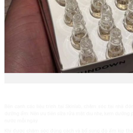
Skinlab – Đồng hành cùng làn da khô mùa thu
Duy trì làn da mềm mượt suốt mùa thu
Bên cạnh các liệu trình tại Skinlab, chăm sóc tại nhà đó
dưỡng ẩm. Nên ưu tiên sữa rửa mặt dịu nhẹ, kem dưỡng ph
nước mỗi ngày.
Khi được chăm sóc đúng cách và bổ sung độ ẩm kịp thời