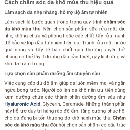
Cách chăm sóc da khô mùa thu hiệu quả
Làm sạch da nhẹ nhàng, hỗ trợ độ ẩm tự nhiên
Làm sạch là bước quan trọng trong quy trình
chăm sóc
da khô mùa thu
. Nên chọn sản phẩm sữa rửa mặt dịu
nhẹ, không chứa xà phòng hoặc các chất tẩy rửa mạnh
để bảo vệ lớp dầu tự nhiên trên da. Tránh rửa mặt nước
quá nóng và tẩy tế bào chết quá thường xuyên bởi
chúng có thể lấy đi lượng dầu cần thiết, gây kích ứng và
khô da trầm trọng.
Lựa chọn sản phẩm dưỡng ẩm chuyên sâu
Việc cung cấp đủ độ ẩm giúp da luôn mềm mại và ngăn
ngừa bong tróc. Người có làn da khô nên ưu tiên dùng
kem dưỡng chứa các thành phần dưỡng ẩm sâu như
Hyaluronic Acid
, Glycerin, Ceramide. Những thành phần
này hỗ trợ duy trì hàng rào độ ẩm, tăng cường phục hồi
cho da đang bị tổn thương do khô hanh mùa thu.
Chăm
sóc da khô mùa thu
đòi hỏi chọn sản phẩm có cấu trúc