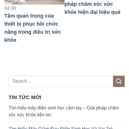
pháp chăm sóc sức
Máy xung điện – Giải
khỏe hiện đại hiệu quả
pháp chăm sóc sức
khỏe hiệu quả hiện nay
0
c
T
h
c
l
TIN TỨC MỚI
Tìm hiểu máy điện sinh học cầm tay – Giải pháp chăm
sóc sức khỏe tiện lợi
Tìm Hiểu Máy Giảm Đau Điện Sinh Học Và Vai Trò