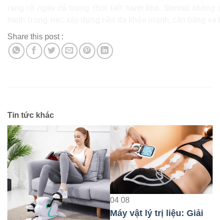
rạng rỡ ngay cả trong thời tiết hanh khô. Skinlab không 
hành trong việc xây dựng nền da khỏe mạnh, cân bằng và b
Share this post :
Tin tức khác
04
08
Máy vật lý trị liệu: Giải
04
08