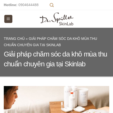
Skip
Hotline:
0904644488
to
content
TRANG CHỦ
»
GIẢI PHÁP CHĂM SÓC DA KHÔ MÙA THU
CHUẨN CHUYÊN GIA TẠI SKINLAB
Giải pháp chăm sóc da khô mùa thu
chuẩn chuyên gia tại Skinlab