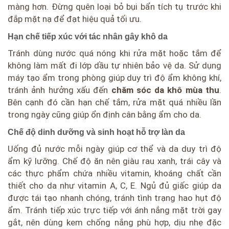
màng hơn. Đừng quên loại bỏ bụi bẩn tích tụ trước khi
đắp mặt nạ để đạt hiệu quả tối ưu.
Hạn chế tiếp xúc với tác nhân gây khô da
Tránh dùng nước quá nóng khi rửa mặt hoặc tắm để
không làm mất đi lớp dầu tự nhiên bảo vệ da. Sử dụng
máy tạo ẩm trong phòng giúp duy trì độ ẩm không khí,
tránh ảnh hưởng xấu đến
chăm sóc da khô mùa thu
.
Bên cạnh đó cần hạn chế tắm, rửa mặt quá nhiều lần
trong ngày cũng giúp ổn định cân bằng ẩm cho da.
Chế độ dinh dưỡng và sinh hoạt hỗ trợ làn da
Uống đủ nước mỗi ngày giúp cơ thể và da duy trì độ
ẩm kỹ lưỡng. Chế độ ăn nên giàu rau xanh, trái cây và
các thực phẩm chứa nhiều vitamin, khoáng chất cần
thiết cho da như vitamin A, C, E. Ngủ đủ giấc giúp da
được tái tạo nhanh chóng, tránh tình trạng hao hụt độ
ẩm. Tránh tiếp xúc trực tiếp với ánh nắng mặt trời gay
gắt, nên dùng kem chống nắng phù hợp, dịu nhẹ đặc