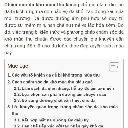
Chăm sóc da khô mùa thu
không chỉ giúp làm dịu làn
da bị kích ứng mà còn bảo vệ da khỏi tác động xấu của
môi trường. Da được dưỡng ẩm phù hợp sẽ duy trì
được sự mềm mịn, hạn chế nứt nẻ và lão hóa sớm. Do
đó, việc trang bị kiến thức và phương pháp chăm sóc da
khô mùa thu chuẩn được các chuyên gia khuyên cần
chú trọng để giữ cho da luôn khỏe đẹp xuyên suốt mùa
này.
Mục Lục
Các yếu tố khiến da dễ bị khô trong mùa thu
Cách chăm sóc da khô mùa thu hiệu quả
Làm sạch da nhẹ nhàng, hỗ trợ độ ẩm tự nhiên
Lựa chọn sản phẩm dưỡng ẩm chuyên sâu
Bổ sung dưỡng chất cần thiết cho da
Lời khuyên quan trọng trong chăm sóc da khô mùa
thu
Kết hợp mặt nạ dưỡng ẩm diệu kỳ
Hạn chế tiếp xúc với tác nhân gây khô da