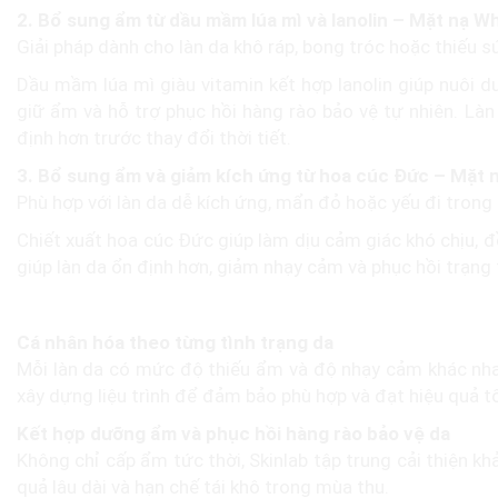
2.
Bổ sung ẩm từ dầu mầm lúa mì và lanolin – Mặt nạ
Giải pháp dành cho làn da khô ráp, bong tróc hoặc thiếu 
Dầu mầm lúa mì giàu vitamin kết hợp lanolin giúp nuôi d
giữ ẩm và hỗ trợ phục hồi hàng rào bảo vệ tự nhiên. Làn
định hơn trước thay đổi thời tiết.
3.
Bổ sung ẩm và giảm kích ứng từ hoa cúc Đức – Mặt 
Phù hợp với làn da dễ kích ứng, mẩn đỏ hoặc yếu đi trong
Chiết xuất hoa cúc Đức giúp làm dịu cảm giác khó chịu, đ
giúp làn da ổn định hơn, giảm nhạy cảm và phục hồi trạng
Vì sao nên chăm sóc da khô mùa thu tại Skinl
Cá nhân hóa theo từng tình trạng da
Mỗi làn da có mức độ thiếu ẩm và độ nhạy cảm khác nhau
xây dựng liệu trình để đảm bảo phù hợp và đạt hiệu quả tố
Kết hợp dưỡng ẩm và phục hồi hàng rào bảo vệ da
Không chỉ cấp ẩm tức thời, Skinlab tập trung cải thiện kh
quả lâu dài và hạn chế tái khô trong mùa thu.