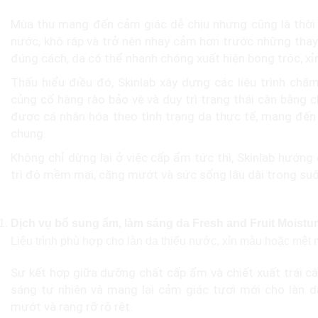
Mùa thu mang đến cảm giác dễ chịu nhưng cũng là thời 
nước, khô ráp và trở nên nhạy cảm hơn trước những tha
đúng cách, da có thể nhanh chóng xuất hiện bong tróc, xỉ
Thấu hiểu điều đó, Skinlab xây dựng các liệu trình chă
củng cố hàng rào bảo vệ và duy trì trạng thái cân bằng c
được cá nhân hóa theo tình trạng da thực tế, mang đến 
chung.
Không chỉ dừng lại ở việc cấp ẩm tức thì, Skinlab hướng 
trì độ mềm mại, căng mướt và sức sống lâu dài trong su
Các liệu trình chăm sóc da khô mùa thu được yê
Dịch vụ bổ sung ẩm, làm sáng da Fresh and Fruit Moistu
Liệu trình phù hợp cho làn da thiếu nước, xỉn màu hoặc mệt mỏ
Sự kết hợp giữa dưỡng chất cấp ẩm và chiết xuất trái c
sáng tự nhiên và mang lại cảm giác tươi mới cho làn da
mướt và rạng rỡ rõ rệt.