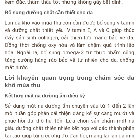
kem đặc, thẩm thấu tốt nhưng không gây bết dính.
Bổ sung dưỡng chất cần thiết cho da
Làn da khô vào mùa thu còn cần được bổ sung vitamin
và dưỡng chất thiết yếu. Vitamin E, A và C giúp thúc
đẩy sản sinh collagen, cải thiện lớp màng bảo vệ da.
Đồng thời chống oxy hóa và làm chậm quá trình lão
hóa. Ngoài ra, bổ sung omega-3 từ thực phẩm cũng
tăng cường hàng rào bảo vệ tự nhiên cho da, chống
mất nước.
Lời khuyên quan trọng trong chăm sóc da
khô mùa thu
Kết hợp mặt nạ dưỡng ẩm diệu kỳ
Sử dụng mặt nạ dưỡng ẩm chuyên sâu từ 1 đến 2 lần
mỗi tuần góp phần cải thiện đáng kể sự căng mướt và
phục hồi da khô hư tổn. Lựa chọn sản phẩm mặt nạ
giàu dưỡng chất thiên nhiên kết hợp với các thành phần
tái tạo giúp tăng cường độ đàn hồi, mang lại làn da mịn