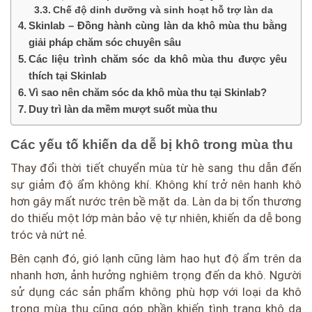
Chế độ dinh dưỡng và sinh hoạt hỗ trợ làn da
Skinlab – Đồng hành cùng làn da khô mùa thu bằng
giải pháp chăm sóc chuyên sâu
Các liệu trình chăm sóc da khô mùa thu được yêu
thích tại Skinlab
Vì sao nên chăm sóc da khô mùa thu tại Skinlab?
Duy trì làn da mềm mượt suốt mùa thu
Các yếu tố khiến da dễ bị khô trong mùa thu
Thay đổi thời tiết chuyển mùa từ hè sang thu dẫn đến
sự giảm độ ẩm không khí. Không khí trở nên hanh khô
hơn gây mất nước trên bề mặt da. Làn da bị tổn thương
do thiếu một lớp màn bảo vệ tự nhiên, khiến da dễ bong
tróc và nứt nẻ.
Bên cạnh đó, gió lạnh cũng làm hao hụt độ ẩm trên da
nhanh hơn, ảnh hưởng nghiêm trọng đến da khô. Người
sử dụng các sản phẩm không phù hợp với loại da khô
trong mùa thu cũng góp phần khiến tình trạng khô da