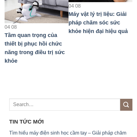
04
08
Máy vật lý trị liệu: Giải
0
pháp chăm sóc sức
M
04
08
khỏe hiện đại hiệu quả
p
Tầm quan trọng của
k
thiết bị phục hồi chức
năng trong điều trị sức
au
khỏe
TIN TỨC MỚI
Tìm hiểu máy điện sinh học cầm tay – Giải pháp chăm