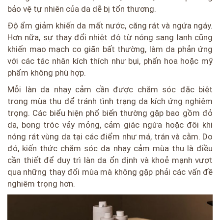
bảo vệ tự nhiên của da dễ bị tổn thương.
Độ ẩm giảm khiến da mất nước, căng rát và ngứa ngáy.
Hơn nữa, sự thay đổi nhiệt độ từ nóng sang lạnh cũng
khiến mao mạch co giãn bất thường, làm da phản ứng
với các tác nhân kích thích như bụi, phấn hoa hoặc mỹ
phẩm không phù hợp.
Mỗi làn da nhạy cảm cần được chăm sóc đặc biệt
trong mùa thu để tránh tình trạng da kích ứng nghiêm
trọng. Các biểu hiện phổ biến thường gặp bao gồm đỏ
da, bong tróc vảy mỏng, cảm giác ngứa hoặc đôi khi
nóng rát vùng da tại các điểm như má, trán và cằm. Do
đó, kiến thức chăm sóc da nhạy cảm mùa thu là điều
cần thiết để duy trì làn da ổn định và khoẻ mạnh vượt
qua những thay đổi mùa mà không gặp phải các vấn đề
nghiêm trọng hơn.