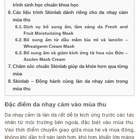
trình sinh học chuẩn khoa học
Các liệu trình Skinlab dành riêng cho da nhạy cảm
mùa thu
Dịch vụ bổ sung ẩm, làm sáng da Fresh and
Fruit Moisturizing Mask
Bổ sung ẩm từ dầu mầm lúa mì và lanolin –
Wheatgerm Cream Mask
Bổ sung ẩm và giảm kích ứng từ hoa cúc Đức –
Azulen Mask Cream
Chăm sóc chuẩn Skinlab giúp da khỏe hơn qua từng
mùa
Skinlab – Đồng hành cùng làn da nhạy cảm trong
mùa thu
Đặc điểm da nhạy cảm vào mùa thu
Da nhạy cảm là làn da rất dễ bị kích ứng trước các tác
nhân từ môi trường bên ngoài, đặc biệt vào mùa thu.
Vào thời điểm chuyển giao giữa mùa hè và mùa đông,
không khí dần trở nên lạnh hơn, khô hơn, khiến lớp màng