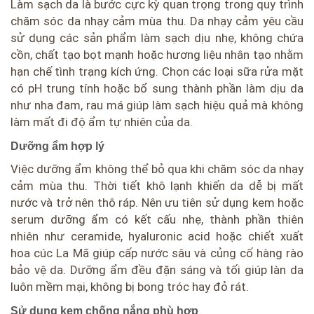
Làm sạch da là bước cực kỳ quan trọng trong quy trình
chăm sóc da nhạy cảm mùa thu. Da nhạy cảm yêu cầu
sử dụng các sản phẩm làm sạch dịu nhẹ, không chứa
cồn, chất tạo bọt mạnh hoặc hương liệu nhân tạo nhằm
hạn chế tình trạng kích ứng. Chọn các loại sữa rửa mặt
có pH trung tính hoặc bổ sung thành phần làm dịu da
như nha đam, rau má giúp làm sạch hiệu quả mà không
làm mất đi độ ẩm tự nhiên của da.
Dưỡng ẩm hợp lý
Việc dưỡng ẩm không thể bỏ qua khi chăm sóc da nhạy
cảm mùa thu. Thời tiết khô lạnh khiến da dễ bị mất
nước và trở nên thô ráp. Nên ưu tiên sử dụng kem hoặc
serum dưỡng ẩm có kết cấu nhẹ, thành phần thiên
nhiên như ceramide, hyaluronic acid hoặc chiết xuất
hoa cúc La Mã giúp cấp nước sâu và củng cố hàng rào
bảo vệ da. Dưỡng ẩm đều đặn sáng và tối giúp làn da
luôn mềm mại, không bị bong tróc hay đỏ rát.
Sử dụng kem chống nắng phù hợp