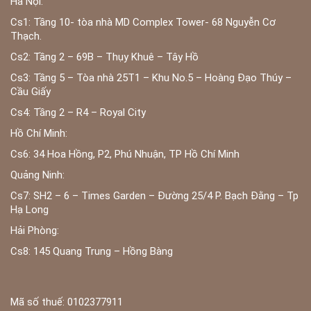
Hà Nội:
Cs1: Tầng 10- tòa nhà MD Complex Tower- 68 Nguyễn Cơ
Thạch.
Cs2: Tầng 2 – 69B – Thụy Khuê – Tây Hồ
Cs3: Tầng 5 – Tòa nhà 25T1 – Khu No.5 – Hoàng Đạo Thúy –
Cầu Giấy
Cs4: Tầng 2 – R4 – Royal City
Hồ Chí Minh:
Cs6: 34 Hoa Hồng, P2, Phú Nhuận, TP Hồ Chí Minh
Quảng Ninh:
Cs7: SH2 – 6 – Times Garden – Đường 25/4 P. Bạch Đằng – Tp
Hạ Long
Hải Phòng:
Cs8: 145 Quang Trung – Hồng Bàng
Mã số thuế: 0102377911