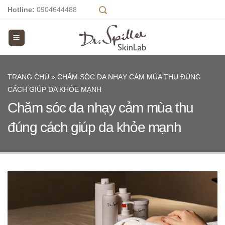
Skip
Hotline:
0904644488
to
content
TRANG CHỦ
»
CHĂM SÓC DA NHẠY CẢM MÙA THU ĐÚNG
CÁCH GIÚP DA KHỎE MẠNH
Chăm sóc da nhạy cảm mùa thu
đúng cách giúp da khỏe mạnh