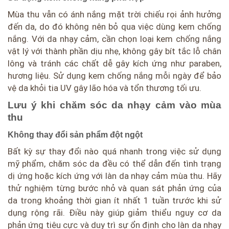
Mùa thu vẫn có ánh nắng mặt trời chiếu rọi ảnh hưởng
đến da, do đó không nên bỏ qua việc dùng kem chống
nắng. Với da nhạy cảm, cần chọn loại kem chống nắng
vật lý với thành phần dịu nhẹ, không gây bít tắc lỗ chân
lông và tránh các chất dễ gây kích ứng như paraben,
hương liệu. Sử dụng kem chống nắng mỗi ngày để bảo
vệ da khỏi tia UV gây lão hóa và tổn thương tối ưu.
Lưu ý khi chăm sóc da nhạy cảm vào mùa
thu
Không thay đổi sản phẩm đột ngột
Bất kỳ sự thay đổi nào quá nhanh trong việc sử dụng
mỹ phẩm, chăm sóc da đều có thể dẫn đến tình trạng
dị ứng hoặc kích ứng với làn da nhạy cảm mùa thu. Hãy
thử nghiệm từng bước nhỏ và quan sát phản ứng của
da trong khoảng thời gian ít nhất 1 tuần trước khi sử
dụng rộng rãi. Điều này giúp giảm thiểu nguy cơ da
phản ứng tiêu cực và duy trì sự ổn định cho làn da nhạy