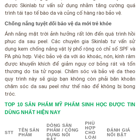
được Skinlab tư vấn sử dụng nhằm tăng cường quá
trình tái tạo tế bào da và củng cố hàng rào bảo vệ.
Chống nắng tuyệt đối bảo vệ da mới trẻ khỏe
Ánh nắng mặt trời ảnh hưởng rất lớn đến quá trình hồi
phục da sau peel. Các chuyên gia Skinlab tư vấn sử
dụng kem chống nắng vật lý phổ rộng có chỉ số SPF và
PA phù hợp. Việc bảo vệ da với áo khoác, nón, kính râm
được khuyến khích để giảm nguy cơ bỏng rát và tổn
thương do tia tử ngoại. Chăm sóc và bảo vệ da theo
quy trình này sẽ giúp bạn không còn phải băn khoăn
chăm sóc da sau peel như thế nào để không bị bong
tróc.
TOP 10 SẢN PHẨM MỸ PHẨM SINH HỌC ĐƯỢC TIN
DÙNG NHẤT HIỆN NAY
PHÙ
DÒNG SẢN
HỢP
TÊN SẢN
PHẨM / CÔNG
ĐÁNH GIÁ
STT
CHO
PHẨM
DỤNG NỔI
NỔI BẬT
LOẠI
BẬT