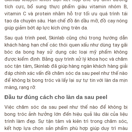
tích cực, bổ sung thực phẩm giàu vitamin nhóm B,
vitamin C và protein nhằm hỗ trợ tối ưu quá trình tái
tạo da chuyên sâu. Hạn chế đồ ăn dầu mỡ, đồ cay nóng
giúp giảm bớt áp lực kích ứng trên da.
Sau quá trình peel, Skinlab cũng chú trọng hướng dẫn
khách hàng hạn chế các thói quen xấu như dùng tay gãi
bóc da bong hay sử dụng các loại mỹ phẩm không
được kiểm định. Bằng quy trình xử lý khoa học và chăm
sóc tận tâm, Skinlab đã giúp hàng ngàn khách hàng giải
đáp chính xác vấn đề chăm sóc da sau peel như thế nào
để không bị bong tróc và lấy lại sự tự tin với làn da mịn
màng, rạng rỡ.
Đầu tư đúng cách cho làn da sau peel
Việc chăm sóc da sau peel như thế nào để không bị
bong tróc ảnh hưởng lớn đến hiệu quả lâu dài của liệu
trình làm đẹp. Sự tận tâm và kiên trì trong chăm sóc,
kết hợp lựa chọn sản phẩm phù hợp giúp duy trì màu