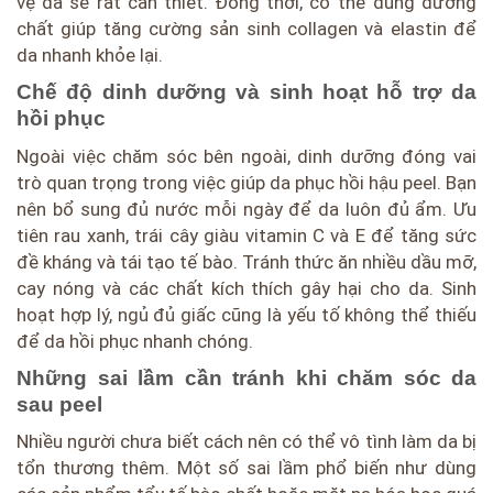
vệ da sẽ rất cần thiết. Đồng thời, có thể dùng dưỡng
chất giúp tăng cường sản sinh collagen và elastin để
da nhanh khỏe lại.
Chế độ dinh dưỡng và sinh hoạt hỗ trợ da
hồi phục
Ngoài việc chăm sóc bên ngoài, dinh dưỡng đóng vai
trò quan trọng trong việc giúp da phục hồi hậu peel. Bạn
nên bổ sung đủ nước mỗi ngày để da luôn đủ ẩm. Ưu
tiên rau xanh, trái cây giàu vitamin C và E để tăng sức
đề kháng và tái tạo tế bào. Tránh thức ăn nhiều dầu mỡ,
cay nóng và các chất kích thích gây hại cho da. Sinh
hoạt hợp lý, ngủ đủ giấc cũng là yếu tố không thể thiếu
để da hồi phục nhanh chóng.
Những sai lầm cần tránh khi chăm sóc da
sau peel
Nhiều người chưa biết cách nên có thể vô tình làm da bị
tổn thương thêm. Một số sai lầm phổ biến như dùng