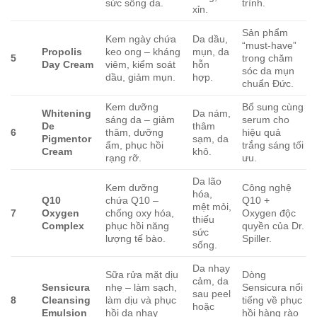
sức sống da.
trình.
xỉn.
Sản phẩm
Kem ngày chứa
Da dầu,
“must-have”
Propolis
keo ong – kháng
mụn, da
5
trong chăm
Day Cream
viêm, kiểm soát
hỗn
sóc da mụn
dầu, giảm mụn.
hợp.
chuẩn Đức.
Kem dưỡng
Bổ sung cùng
Whitening
Da nám,
sáng da – giảm
serum cho
De
thâm
6
thâm, dưỡng
hiệu quả
Pigmentor
sạm, da
ẩm, phục hồi
trắng sáng tối
Cream
khô.
rạng rỡ.
ưu.
Da lão
Kem dưỡng
Công nghệ
hóa,
Q10
chứa Q10 –
Q10 +
mệt mỏi,
7
Oxygen
chống oxy hóa,
Oxygen độc
thiếu
Complex
phục hồi năng
quyền của Dr.
sức
lượng tế bào.
Spiller.
sống.
Da nhạy
Sữa rửa mặt dịu
Dòng
cảm, da
Sensicura
nhẹ – làm sạch,
Sensicura nổi
sau peel
8
Cleansing
làm dịu và phục
tiếng về phục
hoặc
Emulsion
hồi da nhạy
hồi hàng rào