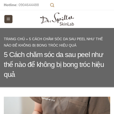
Skip
Hotline:
0904644488
to
content
TRANG CHỦ
»
5 CÁCH CHĂM SÓC DA SAU PEEL NHƯ THẾ
NÀO ĐỂ KHÔNG BỊ BONG TRÓC HIỆU QUẢ
5 Cách chăm sóc da sau peel như
thế nào để không bị bong tróc hiệu
quả