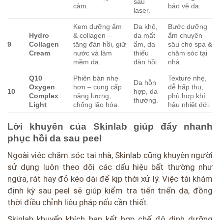
sau
cảm.
bảo vệ da.
laser.
Kem dưỡng ẩm
Da khô,
Bước dưỡng
Hydro
& collagen –
da mất
ẩm chuyên
9
Collagen
tăng đàn hồi, giữ
ẩm, da
sâu cho spa &
Cream
nước và làm
thiếu
chăm sóc tại
mềm da.
đàn hồi.
nhà.
Q10
Phiên bản nhẹ
Texture nhẹ,
Da hỗn
Oxygen
hơn – cung cấp
dễ hấp thu,
10
hợp, da
Complex
năng lượng,
phù hợp khí
thường.
Light
chống lão hóa.
hậu nhiệt đới.
Lời khuyên của Skinlab giúp đẩy nhanh
phục hồi da sau peel
Ngoài việc chăm sóc tại nhà, Skinlab cũng khuyên người
sử dụng luôn theo dõi các dấu hiệu bất thường như
ngứa, rát hay đỏ kéo dài để kịp thời xử lý. Việc tái khám
định kỳ sau peel sẽ giúp kiểm tra tiến triển da, đồng
thời điều chỉnh liệu pháp nếu cần thiết.
Skinlab khuyến khích bạn kết hợp chế độ dinh dưỡng