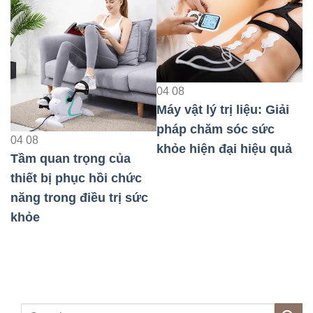
04
08
Máy vật lý trị liệu: Giải
0
pháp chăm sóc sức
M
04
08
khỏe hiện đại hiệu quả
p
Tầm quan trọng của
k
thiết bị phục hồi chức
năng trong điều trị sức
au
khỏe