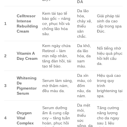
DA
Da lão
Kem tái tạo tế
Celltresor
hóa,
Giải pháp tái
bào gốc – nâng
Intense
chảy xệ,
sinh da cao
1
cơ, phục hồi và
Rebuilding
thiếu
cấp trong spa
chống lão hóa
Cream
săn
Đức.
sâu.
chắc.
Kem ngày chứa
Da khô,
Nổi tiếng nhờ
Retinol – làm
da lão
Vitamin A
hiệu quả phục
2
mịn nếp nhăn,
hóa, da
Day Cream
hồi kết cấu
tăng đàn hồi, tái
sạm
da.
tạo tế bào.
màu.
Da xỉn
Hiệu quả cao
Whitening
Serum làm sáng,
màu, có
trong quy
De
3
mờ thâm nám,
đốm
trình
Pigmentor
đều màu da.
nâu, da
brightening tại
Serum
nám.
spa.
Da mệt
Serum dưỡng
Tăng cường
mỏi,
Oxygen
ẩm & cung cấp
năng lượng
thiếu
4
Vital
oxy – tăng tuần
cho da ngay
sức
Complex
hoàn, phục hồi
sau 1 liệu
sống, da