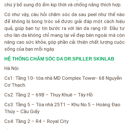
chú ý bổ sung độ ẩm kịp thời và chống nắng thích hợp.
Có như vậy, câu hỏi chăm sóc da sau peel như thế nào
để không bị bong tróc sẽ được giải đáp một cách hiệu
quả, giúp bạn tự tin bước ra với làn da rạng rỡ. Đầu tư
cho làn da không chỉ mang lại vẻ đẹp bên ngoài mà còn
nâng cao sức khỏe, góp phần cải thiện chất lượng cuộc
sống của bạn mỗi ngày.
HỆ THỐNG CHĂM SÓC DA DR.SPILLER SKINLAB
Hà Nội:
Cs1: Tầng 10- tòa nhà MD Complex Tower- 68 Nguyễn
Cơ Thạch.
Cs2: Tầng 2 – 69B – Thụy Khuê – Tây Hồ
Cs3: Tầng 5 – Tòa nhà 25T1 – Khu No.5 – Hoàng Đạo
Thúy – Cầu Giấy
Cs4: Tầng 2 – R4 – Royal City