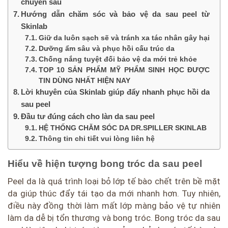
chuyên sâu
Hướng dẫn chăm sóc và bảo vệ da sau peel từ
Skinlab
Giữ da luôn sạch sẽ và tránh xa tác nhân gây hại
Dưỡng ẩm sâu và phục hồi cấu trúc da
Chống nắng tuyệt đối bảo vệ da mới trẻ khỏe
TOP 10 SẢN PHẨM MỸ PHẨM SINH HỌC ĐƯỢC
TIN DÙNG NHẤT HIỆN NAY
Lời khuyên của Skinlab giúp đẩy nhanh phục hồi da
sau peel
Đầu tư đúng cách cho làn da sau peel
HỆ THỐNG CHĂM SÓC DA DR.SPILLER SKINLAB
Thông tin chi tiết vui lòng liên hệ
Hiểu về hiện tượng bong tróc da sau peel
Peel da là quá trình loại bỏ lớp tế bào chết trên bề mặt
da giúp thúc đẩy tái tạo da mới nhanh hơn. Tuy nhiên,
điều này đồng thời làm mất lớp màng bảo vệ tự nhiên
làm da dễ bị tổn thương và bong tróc. Bong tróc da sau