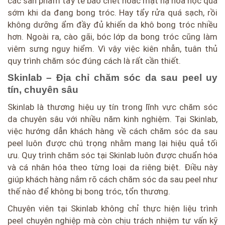
các sản phẩm tẩy tế bào chết hoăc mặt nạ hóa học quá
sớm khi da đang bong tróc. Hay tẩy rửa quá sạch, rồi
không dưỡng ẩm đầy đủ khiến da khô bong tróc nhiều
hơn. Ngoài ra, cào gãi, bóc lớp da bong tróc cũng làm
viêm sưng nguy hiểm. Vì vậy việc kiên nhẫn, tuân thủ
quy trình chăm sóc đúng cách là rất cần thiết.
Skinlab – Địa chỉ chăm sóc da sau peel uy
tín, chuyên sâu
Skinlab là thương hiệu uy tín trong lĩnh vực chăm sóc
da chuyên sâu với nhiều năm kinh nghiệm. Tại Skinlab,
việc hướng dẫn khách hàng về cách chăm sóc da sau
peel luôn được chú trọng nhằm mang lại hiệu quả tối
ưu. Quy trình chăm sóc tại Skinlab luôn được chuẩn hóa
và cá nhân hóa theo từng loại da riêng biệt. Điều này
giúp khách hàng nắm rõ cách chăm sóc da sau peel như
thế nào để không bị bong tróc, tổn thương.
Chuyên viên tại Skinlab không chỉ thực hiện liệu trình
peel chuyên nghiệp mà còn chịu trách nhiệm tư vấn kỹ