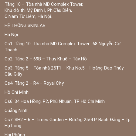
Tầng 10 – Tòa nhà MD Complex Tower,
Khu đô thị Mỹ Đình I, Ph.Cầu Diễn,
Q.Nam Từ Liêm, Hà Nội.
HỆ THỐNG SKINLAB
Hà Nội:
Cs1: Tầng 10- tòa nhà MD Complex Tower- 68 Nguyễn Cơ
Thạch.
Cs2: Tầng 2 – 69B – Thụy Khuê – Tây Hồ
Cs3: Tầng 5 – Tòa nhà 25T1 – Khu No.5 – Hoàng Đạo Thúy –
Cầu Giấy
Cs4: Tầng 2 – R4 – Royal City
Hồ Chí Minh:
Cs6: 34 Hoa Hồng, P2, Phú Nhuận, TP Hồ Chí Minh
Quảng Ninh:
Cs7: SH2 – 6 – Times Garden – Đường 25/4 P. Bạch Đằng – Tp
Hạ Long
Hải Phòng: