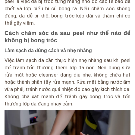
peel là việc da bị tróc từng mảng nhỏ do các tế bào da
chết và lớp biểu bì cũ bong ra. Nếu chăm sóc không
đúng, da dễ bị khô, bong tróc kéo dài và thậm chí có
thể gây viêm.
Cách chăm sóc da sau peel như thế nào để
không bị bong tróc
Làm sạch da đúng cách và nhẹ nhàng
Việc làm sạch da cần thực hiện nhẹ nhàng sau khi peel
để tránh tổn thương thêm lớp da non. Nên dùng sữa
rửa mặt hoặc cleanser dạng dịu nhẹ, không chứa hạt
hoặc thành phần tẩy rửa mạnh. Rửa mặt bằng nước ấm
vừa phải, tránh nước quá nhiệt độ cao gây kích thích da.
Không chà xát mạnh để tránh gây bong tróc và tổn
thương lớp da đang nhạy cảm.