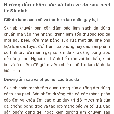
Hướng dẫn chăm sóc và bảo vệ da sau peel
từ Skinlab
Giữ da luôn sạch sẽ và tránh xa tác nhân gây hại
Skinlab khuyên bạn cần đảm bảo làm sạch da đúng
chuẩn mà vẫn nhẹ nhàng, tránh làm tổn thương lớp da
mới sau peel. Rửa mặt bằng sữa rửa mặt dịu nhẹ phù
hợp loại da, tuyệt đối tránh xà phòng hay các sản phẩm
có tính tẩy rửa mạnh gây sẽ làm da khô căng, bong tróc
dễ dàng hơn. Ngoài ra, tránh tiếp xúc với bụi bẩn, khói
bụi và ô nhiễm để giảm viêm nhiễm, hỗ trợ làm lành da
hiệu quả.
Dưỡng ẩm sâu và phục hồi cấu trúc da
Skinlab nhấn mạnh tầm quan trọng của dưỡng ẩm đúng
cách sau peel. Sản phẩm dưỡng cần có các thành phần
cấp ẩm và khóa ẩm cao giúp duy trì độ mượt mà của
da, chống bong tróc và tạo lớp màng bảo vệ tối ưu. Các
sản phẩm dạng gel hoặc kem dưỡng ẩm chuyên sâu