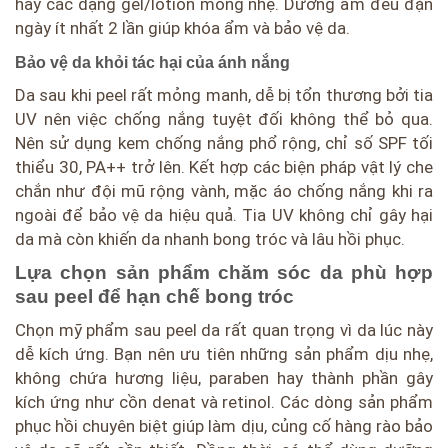
hay các dạng gel/lotion mỏng nhẹ. Dưỡng ẩm đều đặn
ngày ít nhất 2 lần giúp khóa ẩm và bảo vệ da.
Bảo vệ da khỏi tác hại của ánh nắng
Da sau khi peel rất mỏng manh, dễ bị tổn thương bởi tia
UV nên việc chống nắng tuyệt đối không thể bỏ qua.
Nên sử dụng kem chống nắng phổ rộng, chỉ số SPF tối
thiểu 30, PA++ trở lên. Kết hợp các biện pháp vật lý che
chắn như đội mũ rộng vành, mặc áo chống nắng khi ra
ngoài để bảo vệ da hiệu quả. Tia UV không chỉ gây hại
da mà còn khiến da nhanh bong tróc và lâu hồi phục.
Lựa chọn sản phẩm chăm sóc da phù hợp
sau peel để hạn chế bong tróc
Chọn mỹ phẩm sau peel da rất quan trọng vì da lúc này
dễ kích ứng. Bạn nên ưu tiên những sản phẩm dịu nhẹ,
không chứa hương liệu, paraben hay thành phần gây
kích ứng như cồn denat và retinol. Các dòng sản phẩm
phục hồi chuyên biệt giúp làm dịu, củng cố hàng rào bảo