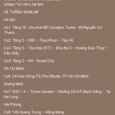
Q.Nam Từ Liêm, Hà Nội.
HỆ THỐNG SKINLAB
Hà Nội:
Cs1: Tầng 10- tòa nhà MD Complex Tower- 68 Nguyễn Cơ
Thạch.
Cs2: Tầng 2 – 69B – Thụy Khuê – Tây Hồ
Cs3: Tầng 5 – Tòa nhà 25T1 – Khu No.5 – Hoàng Đạo Thúy –
Cầu Giấy
Cs4: Tầng 2 – R4 – Royal City
Hồ Chí Minh:
Cs6: 34 Hoa Hồng, P2, Phú Nhuận, TP Hồ Chí Minh
Quảng Ninh:
Cs7: SH2 – 6 – Times Garden – Đường 25/4 P. Bạch Đằng – Tp
Hạ Long
Hải Phòng:
Cs8: 145 Quang Trung – Hồng Bàng