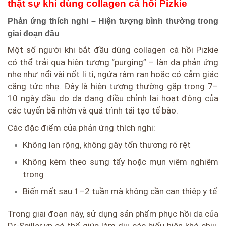
thật sự khi dùng collagen cá hồi Pizkie
Phản ứng thích nghi – Hiện tượng bình thường trong
giai đoạn đầu
Một số người khi bắt đầu dùng collagen cá hồi Pizkie
có thể trải qua hiện tượng “purging” – làn da phản ứng
nhẹ như nổi vài nốt li ti, ngứa râm ran hoặc có cảm giác
căng tức nhẹ. Đây là hiện tượng thường gặp trong 7–
10 ngày đầu do da đang điều chỉnh lại hoạt động của
các tuyến bã nhờn và quá trình tái tạo tế bào.
Các đặc điểm của phản ứng thích nghi:
Không lan rộng, không gây tổn thương rõ rệt
Không kèm theo sưng tấy hoặc mụn viêm nghiêm
trọng
Biến mất sau 1–2 tuần mà không cần can thiệp y tế
Trong giai đoạn này, sử dụng sản phẩm phục hồi da của
Dr-Spiller.vn có thể giúp làm dịu các biểu hiện khó chịu,