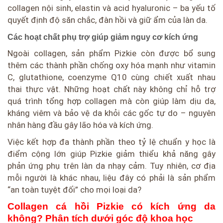
collagen nội sinh, elastin và acid hyaluronic – ba yếu tố
quyết định độ săn chắc, đàn hồi và giữ ẩm của làn da.
Các hoạt chất phụ trợ giúp giảm nguy cơ kích ứng
Ngoài collagen, sản phẩm Pizkie còn được bổ sung
thêm các thành phần chống oxy hóa mạnh như vitamin
C, glutathione, coenzyme Q10 cùng chiết xuất nhau
thai thực vật. Những hoạt chất này không chỉ hỗ trợ
quá trình tổng hợp collagen mà còn giúp làm dịu da,
kháng viêm và bảo vệ da khỏi các gốc tự do – nguyên
nhân hàng đầu gây lão hóa và kích ứng.
Việc kết hợp đa thành phần theo tỷ lệ chuẩn y học là
điểm cộng lớn giúp Pizkie giảm thiểu khả năng gây
phản ứng phụ trên làn da nhạy cảm. Tuy nhiên, cơ địa
mỗi người là khác nhau, liệu đây có phải là sản phẩm
“an toàn tuyệt đối” cho mọi loại da?
Collagen cá hồi Pizkie có kích ứng da
không? Phân tích dưới góc độ khoa học