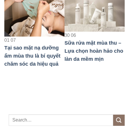
23
08
30
06
Bảo Vệ Da Nhạ
Sữa rửa mặt mùa thu –
Khi Đi Máy Bay
 nạ dưỡng
Lựa chọn hoàn hảo cho
Quả Nhất
là bí quyết
làn da mềm mịn
 hiệu quả