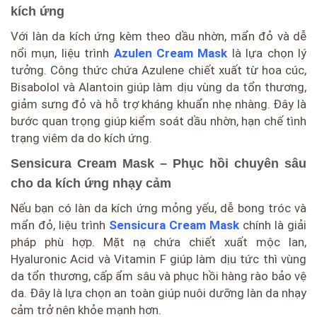
kích ứng
Với làn da kích ứng kèm theo dầu nhờn, mẩn đỏ và dễ
nổi mụn, liệu trình
Azulen Cream Mask
là lựa chọn lý
tưởng. Công thức chứa Azulene chiết xuất từ hoa cúc,
Bisabolol và Alantoin giúp làm dịu vùng da tổn thương,
giảm sưng đỏ và hỗ trợ kháng khuẩn nhẹ nhàng. Đây là
bước quan trọng giúp kiểm soát dầu nhờn, hạn chế tình
trạng viêm da do kích ứng.
Sensicura Cream Mask – Phục hồi chuyên sâu
cho da kích ứng nhạy cảm
Nếu bạn có làn da kích ứng mỏng yếu, dễ bong tróc và
mẩn đỏ, liệu trình
Sensicura Cream Mask
chính là giải
pháp phù hợp. Mặt nạ chứa chiết xuất mộc lan,
Hyaluronic Acid và Vitamin F giúp làm dịu tức thì vùng
da tổn thương, cấp ẩm sâu và phục hồi hàng rào bảo vệ
da. Đây là lựa chọn an toàn giúp nuôi dưỡng làn da nhạy
cảm trở nên khỏe mạnh hơn.