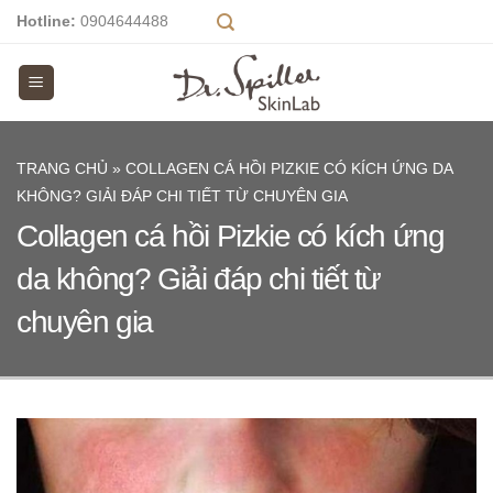
Skip
Hotline:
0904644488
to
content
TRANG CHỦ
»
COLLAGEN CÁ HỒI PIZKIE CÓ KÍCH ỨNG DA
KHÔNG? GIẢI ĐÁP CHI TIẾT TỪ CHUYÊN GIA
Collagen cá hồi Pizkie có kích ứng
da không? Giải đáp chi tiết từ
chuyên gia