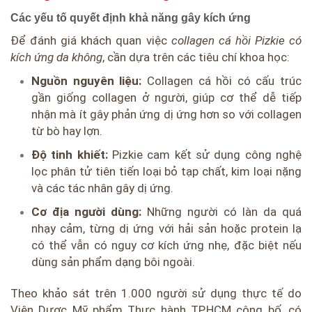
Các yếu tố quyết định khả năng gây kích ứng
Để đánh giá khách quan việc
collagen cá hồi Pizkie có
kích ứng da không
, cần dựa trên các tiêu chí khoa học:
Nguồn nguyên liệu:
Collagen cá hồi có cấu trúc
gần giống collagen ở người, giúp cơ thể dễ tiếp
nhận mà ít gây phản ứng dị ứng hơn so với collagen
từ bò hay lợn.
Độ tinh khiết:
Pizkie cam kết sử dụng công nghệ
lọc phân tử tiên tiến loại bỏ tạp chất, kim loại nặng
và các tác nhân gây dị ứng.
Cơ địa người dùng:
Những người có làn da quá
nhạy cảm, từng dị ứng với hải sản hoặc protein lạ
có thể vẫn có nguy cơ kích ứng nhẹ, đặc biệt nếu
dùng sản phẩm dạng bôi ngoài.
Theo khảo sát trên 1.000 người sử dụng thực tế do
Viện Dược Mỹ phẩm Thực hành TP.HCM công bố, có