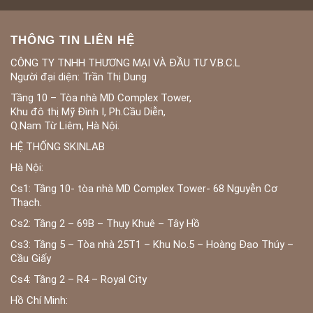
THÔNG TIN LIÊN HỆ
CÔNG TY TNHH THƯƠNG MẠI VÀ ĐẦU TƯ V.B.C.L
Người đại diện: Trần Thị Dung
Tầng 10 – Tòa nhà MD Complex Tower,
Khu đô thị Mỹ Đình I, Ph.Cầu Diễn,
Q.Nam Từ Liêm, Hà Nội.
HỆ THỐNG SKINLAB
Hà Nội:
Cs1: Tầng 10- tòa nhà MD Complex Tower- 68 Nguyễn Cơ
Thạch.
Cs2: Tầng 2 – 69B – Thụy Khuê – Tây Hồ
Cs3: Tầng 5 – Tòa nhà 25T1 – Khu No.5 – Hoàng Đạo Thúy –
Cầu Giấy
Cs4: Tầng 2 – R4 – Royal City
Hồ Chí Minh: