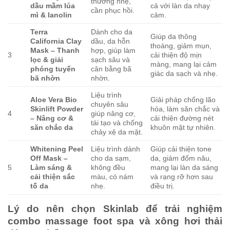
thương nhẹ,
dầu mầm lúa
cả với làn da nhạy
cần phục hồi.
mì & lanolin
cảm.
Terra
Dành cho da
Giúp da thông
California Clay
dầu, da hỗn
thoáng, giảm mụn,
Mask – Thanh
hợp, giúp làm
3
cải thiện độ mịn
lọc & giải
sạch sâu và
màng, mang lại cảm
phóng tuyến
cân bằng bã
giác da sạch và nhẹ.
bã nhờn
nhờn.
Liệu trình
Aloe Vera Bio
Giải pháp chống lão
chuyên sâu
Skinlift Powder
hóa, làm săn chắc và
4
giúp nâng cơ,
– Nâng cơ &
cải thiện đường nét
tái tạo và chống
săn chắc da
khuôn mặt tự nhiên.
chảy xệ da mặt.
Whitening Peel
Liệu trình dành
Giúp cải thiện tone
Off Mask –
cho da sạm,
da, giảm đốm nâu,
5
Làm sáng &
không đều
mang lại làn da sáng
cải thiện sắc
màu, có nám
và rạng rỡ hơn sau
tố da
nhẹ.
điều trị.
Lý do nên chọn Skinlab để trải nghiệm
combo massage foot spa và xông hơi thải