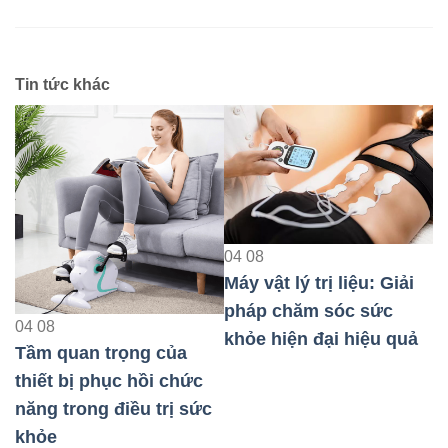
Tin tức khác
04
08
Máy vật lý trị liệu: Giải
04
08
pháp chăm sóc sức
Máy x
4
08
khỏe hiện đại hiệu quả
pháp
ầm quan trọng của
khỏe 
hiết bị phục hồi chức
ăng trong điều trị sức
hỏe