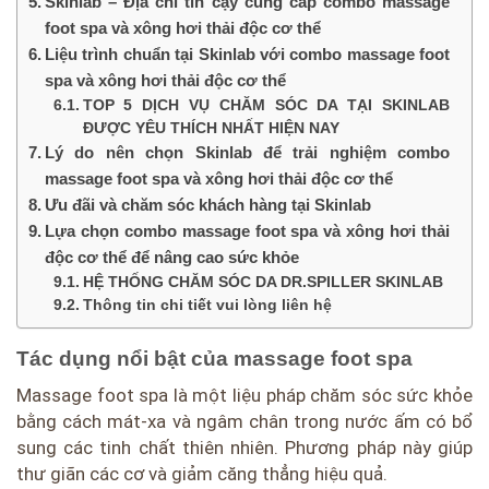
Skinlab – Địa chỉ tin cậy cung cấp combo massage
foot spa và xông hơi thải độc cơ thể
Liệu trình chuẩn tại Skinlab với combo massage foot
spa và xông hơi thải độc cơ thể
TOP 5 DỊCH VỤ CHĂM SÓC DA TẠI SKINLAB
ĐƯỢC YÊU THÍCH NHẤT HIỆN NAY
Lý do nên chọn Skinlab để trải nghiệm combo
massage foot spa và xông hơi thải độc cơ thể
Ưu đãi và chăm sóc khách hàng tại Skinlab
Lựa chọn combo massage foot spa và xông hơi thải
độc cơ thể để nâng cao sức khỏe
HỆ THỐNG CHĂM SÓC DA DR.SPILLER SKINLAB
Thông tin chi tiết vui lòng liên hệ
Tác dụng nổi bật của massage foot spa
Massage foot spa là một liệu pháp chăm sóc sức khỏe
bằng cách mát-xa và ngâm chân trong nước ấm có bổ
sung các tinh chất thiên nhiên. Phương pháp này giúp
thư giãn các cơ và giảm căng thẳng hiệu quả.