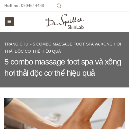
Skip
Hotline:
0904644488
to
content
TRANG CHỦ
»
5 COMBO MASSAGE FOOT SPA VÀ XÔNG HƠI
THẢI ĐỘC CƠ THỂ HIỆU QUẢ
5 combo massage foot spa và xông
hơi thải độc cơ thể hiệu quả