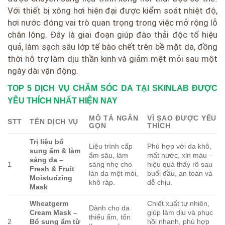
Với thiết bị xông hơi hiện đại được kiểm soát nhiệt độ,
hơi nước đóng vai trò quan trọng trong việc mở rộng lỗ
chân lông. Đây là giai đoạn giúp đào thải độc tố hiệu
quả, làm sạch sâu lớp tế bào chết trên bề mặt da, đồng
thời hỗ trợ làm dịu thần kinh và giảm mệt mỏi sau một
ngày dài vận động.
TOP 5 DỊCH VỤ CHĂM SÓC DA TẠI SKINLAB ĐƯỢC
YÊU THÍCH NHẤT HIỆN NAY
MÔ TẢ NGẮN
VÌ SAO ĐƯỢC YÊU
STT
TÊN DỊCH VỤ
GỌN
THÍCH
Trị liệu bổ
Liệu trình cấp
Phù hợp với da khô,
sung ẩm & làm
ẩm sâu, làm
mất nước, xỉn màu –
sáng da –
1
sáng nhẹ cho
hiệu quả thấy rõ sau
Fresh & Fruit
làn da mệt mỏi,
buổi đầu, an toàn và
Moisturizing
khô ráp.
dễ chịu.
Mask
Wheatgerm
Chiết xuất tự nhiên,
Dành cho da
Cream Mask –
giúp làm dịu và phục
thiếu ẩm, tổn
2
Bổ sung ẩm từ
hồi nhanh, phù hợp