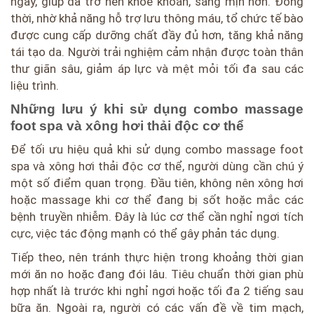
ngày, giúp da trở nên khỏe khoắn, sáng mịn hơn. Đồng
thời, nhờ khả năng hỗ trợ lưu thông máu, tổ chức tế bào
được cung cấp dưỡng chất đầy đủ hơn, tăng khả năng
tái tạo da. Người trải nghiệm cảm nhận được toàn thân
thư giãn sâu, giảm áp lực và mệt mỏi tối đa sau các
liệu trình.
Những lưu ý khi sử dụng combo massage
foot spa và xông hơi thải độc cơ thể
Để tối ưu hiệu quả khi sử dụng combo massage foot
spa và xông hơi thải độc cơ thể, người dùng cần chú ý
một số điểm quan trọng. Đầu tiên, không nên xông hơi
hoặc massage khi cơ thể đang bị sốt hoặc mắc các
bệnh truyền nhiễm. Đây là lúc cơ thể cần nghỉ ngơi tích
cực, việc tác động mạnh có thể gây phản tác dụng.
Tiếp theo, nên tránh thực hiện trong khoảng thời gian
mới ăn no hoặc đang đói lâu. Tiêu chuẩn thời gian phù
hợp nhất là trước khi nghỉ ngơi hoặc tối đa 2 tiếng sau
bữa ăn. Ngoài ra, người có các vấn đề về tim mạch,