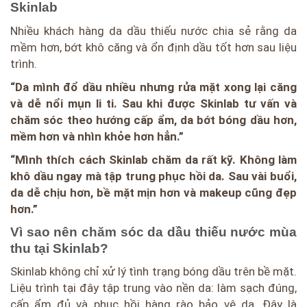
Skinlab
Nhiều khách hàng da dầu thiếu nước chia sẻ rằng da
mềm hơn, bớt khô căng và ổn định dầu tốt hơn sau liệu
trình.
“Da mình đổ dầu nhiều nhưng rửa mặt xong lại căng
và dễ nổi mụn li ti. Sau khi được Skinlab tư vấn và
chăm sóc theo hướng cấp ẩm, da bớt bóng dầu hơn,
mềm hơn và nhìn khỏe hơn hẳn.”
“Mình thích cách Skinlab chăm da rất kỹ. Không làm
khô dầu ngay mà tập trung phục hồi da. Sau vài buổi,
da dễ chịu hơn, bề mặt mịn hơn và makeup cũng đẹp
hơn.”
Vì sao nên chăm sóc da dầu thiếu nước mùa
thu tại Skinlab?
Skinlab không chỉ xử lý tình trạng bóng dầu trên bề mặt.
Liệu trình tại đây tập trung vào nền da: làm sạch đúng,
cấp ẩm đủ và phục hồi hàng rào bảo vệ da. Đây là