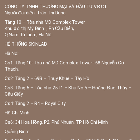
CÔNG TY TNHH THƯƠNG MẠI VÀ ĐẦU TƯ V.B.C.L
Người đại diện: Trần Thị Dung
Tầng 10 – Tòa nhà MD Complex Tower,
Khu đô thị Mỹ Đình I, Ph.Cầu Diễn,
Q.Nam Từ Liêm, Hà Nội.
HỆ THỐNG SKINLAB
Hà Nội:
Cs1: Tầng 10- tòa nhà MD Complex Tower- 68 Nguyễn Cơ
Thạch.
Cs2: Tầng 2 – 69B – Thụy Khuê – Tây Hồ
Cs3: Tầng 5 – Tòa nhà 25T1 – Khu No.5 – Hoàng Đạo Thúy –
Cầu Giấy
Cs4: Tầng 2 – R4 – Royal City
Hồ Chí Minh:
Cs6: 34 Hoa Hồng, P2, Phú Nhuận, TP Hồ Chí Minh
Quảng Ninh: