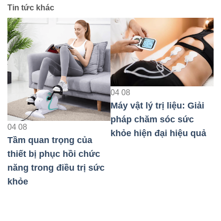
Tin tức khác
04
08
Máy vật lý trị liệu: Giải
0
pháp chăm sóc sức
M
04
08
khỏe hiện đại hiệu quả
p
Tầm quan trọng của
k
thiết bị phục hồi chức
năng trong điều trị sức
au
khỏe