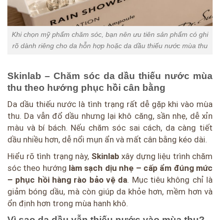
Khi chọn mỹ phẩm chăm sóc, bạn nên ưu tiên sản phẩm có ghi
rõ dành riêng cho da hỗn hợp hoặc da dầu thiếu nước mùa thu
Skinlab – Chăm sóc da dầu thiếu nước mùa
thu theo hướng phục hồi cân bằng
Da dầu thiếu nước là tình trạng rất dễ gặp khi vào mùa
thu. Da vẫn đổ dầu nhưng lại khô căng, sần nhẹ, dễ xỉn
màu và bí bách. Nếu chăm sóc sai cách, da càng tiết
dầu nhiều hơn, dễ nổi mụn ẩn và mất cân bằng kéo dài.
Hiểu rõ tình trạng này,
Skinlab
xây dựng liệu trình chăm
sóc theo hướng
làm sạch dịu nhẹ – cấp ẩm đúng mức
– phục hồi hàng rào bảo vệ da
. Mục tiêu không chỉ là
giảm bóng dầu, mà còn giúp da khỏe hơn, mềm hơn và
ổn định hơn trong mùa hanh khô.
Vì sao da dầu vẫn thiếu nước vào mùa thu?