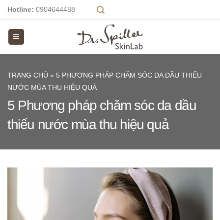
Skip
Hotline:
0904644488
to
content
TRANG CHỦ
»
5 PHƯƠNG PHÁP CHĂM SÓC DA DẦU THIẾU
NƯỚC MÙA THU HIỆU QUẢ
5 Phương pháp chăm sóc da dầu
thiếu nước mùa thu hiệu quả