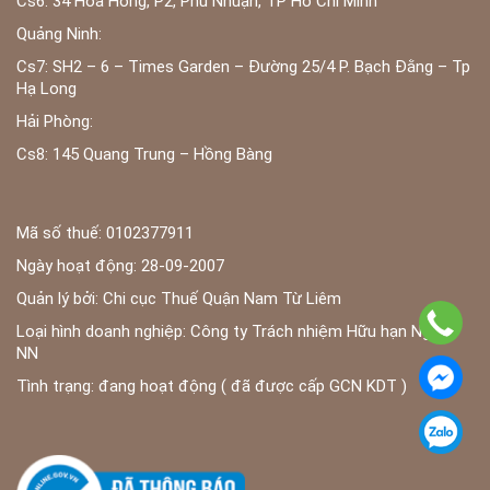
Cs6: 34 Hoa Hồng, P2, Phú Nhuận, TP Hồ Chí Minh
Quảng Ninh:
Cs7: SH2 – 6 – Times Garden – Đường 25/4 P. Bạch Đằng – Tp
Hạ Long
Hải Phòng:
Cs8: 145 Quang Trung – Hồng Bàng
Mã số thuế: 0102377911
Ngày hoạt động: 28-09-2007
Quản lý bởi: Chi cục Thuế Quận Nam Từ Liêm
Loại hình doanh nghiệp: Công ty Trách nhiệm Hữu hạn Ngoài
NN
Tình trạng: đang hoạt động ( đã được cấp GCN KDT )