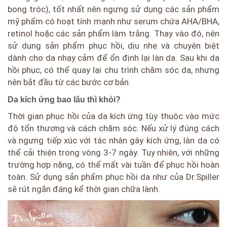
bong tróc), tốt nhất nên ngưng sử dụng các sản phẩm
mỹ phẩm có hoạt tính mạnh như serum chứa AHA/BHA,
retinol hoặc các sản phẩm làm trắng. Thay vào đó, nên
sử dụng sản phẩm phục hồi, dịu nhẹ và chuyên biệt
dành cho da nhạy cảm để ổn định lại làn da. Sau khi da
hồi phục, có thể quay lại chu trình chăm sóc da, nhưng
nên bắt đầu từ các bước cơ bản.
Da kích ứng bao lâu thì khỏi?
Thời gian phục hồi của da kích ứng tùy thuộc vào mức
độ tổn thương và cách chăm sóc. Nếu xử lý đúng cách
và ngưng tiếp xúc với tác nhân gây kích ứng, làn da có
thể cải thiện trong vòng 3-7 ngày. Tuy nhiên, với những
trường hợp nặng, có thể mất vài tuần để phục hồi hoàn
toàn. Sử dụng sản phẩm phục hồi da như của Dr.Spiller
sẽ rút ngắn đáng kể thời gian chữa lành.