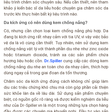
liệu trình chăm sóc chuyên sâu. Nếu cần thiết, nên tham
khảo ý kiến bác sĩ da liễu hoặc chuyên gia chăm sóc da
trước khi thực hiện bất kỳ liệu trình nào.
Da kích ứng có nên dùng kem chống nắng?
Có, nhưng cần chọn loại kem chống nắng phù hợp. Da
đang bị kích ứng rất nhạy cảm với tia UV, vì vậy việc bảo
vệ da là vô cùng cần thiết. Tuy nhiên, nên sử dụng kem
chống nắng vật lý với thành phần dịu nhẹ như zinc oxide
hoặc titanium dioxide, tránh xa các sản phẩm chứa
hương liệu hoặc cồn.
Dr.Spiller
cung cấp các dòng kem
chống nắng dịu nhẹ an toàn cho da nhạy cảm, thích hợp
dùng ngay cả trong giai đoạn da tổn thương.
Chăm sóc da kích ứng đúng cách không chỉ giúp làm
dịu các triệu chứng khó chịu mà còn góp phần cải thiện
sức khỏe làn da về lâu dài. Sử dụng sản phẩm chuyên
biệt, có nguồn gốc rõ ràng và được kiểm nghiệm da liễu
như của Dr-Spiller.vn là một trong những lựa chọn hàng
đầu được các chuyên gia khuyến nghị. Đầu tư vào sản