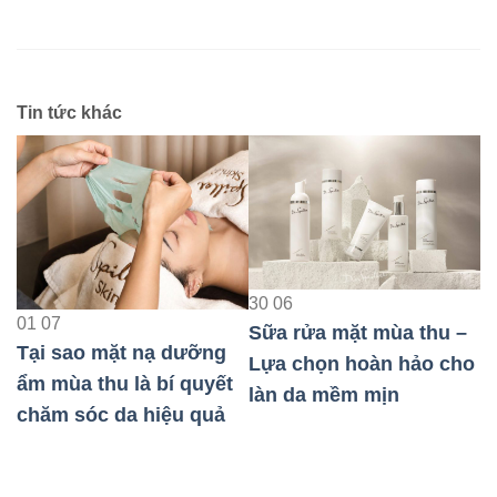
Tin tức khác
23
08
30
06
Bảo Vệ Da Nhạy Cảm
Sữa rửa mặt mùa thu –
Khi Đi Máy Bay Hiệu
Lựa chọn hoàn hảo cho
Quả Nhất
t
làn da mềm mịn
0
T