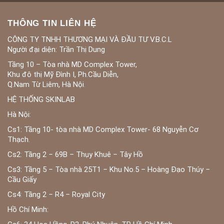
THÔNG TIN LIÊN HỆ
CÔNG TY TNHH THƯƠNG MẠI VÀ ĐẦU TƯ V.B.C.L
Người đại diện: Trần Thị Dung
Tầng 10 – Tòa nhà MD Complex Tower,
Khu đô thị Mỹ Đình I, Ph.Cầu Diễn,
Q.Nam Từ Liêm, Hà Nội.
HỆ THỐNG SKINLAB
Hà Nội:
Cs1: Tầng 10- tòa nhà MD Complex Tower- 68 Nguyễn Cơ
Thạch.
Cs2: Tầng 2 – 69B – Thụy Khuê – Tây Hồ
Cs3: Tầng 5 – Tòa nhà 25T1 – Khu No.5 – Hoàng Đạo Thúy –
Cầu Giấy
Cs4: Tầng 2 – R4 – Royal City
Hồ Chí Minh: