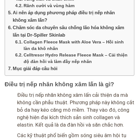
Rãnh cười và vùng hàm
Ai nên áp dụng phương pháp điều trị nếp nhăn
không xâm lấn?
Chăm sóc da chuyên sâu chống lão hóa không xâm
lấn tại Dr-Spiller Skinlab
Collagen Fleece Mask with Aloe Vera – Hồi sinh
làn da khô nhăn
Celltresor Hydro Release Fleece Mask – Cải thiện
độ đàn hồi và làm đầy nếp nhăn
Mục giải đáp câu hỏi
Điều trị nếp nhăn không xâm lấn là gì?
Điều trị nếp nhăn không xâm lấn cải thiện da mà
không cần phẫu thuật. Phương pháp này không cắt
bỏ da hay kéo căng mô mềm. Thay vào đó, công
nghệ hiện đại kích thích sản sinh collagen và
elastin. Kết quả là da đàn hồi và săn chắc hơn.
Các kỹ thuật phổ biến gồm sóng siêu âm hội tụ