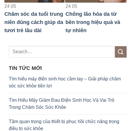
24
05
24
05
2
Chăm sóc da tuổi trung
Chống lão hóa da từ
K
niên đúng cách giúp da
bên trong hiệu quả và
n
tươi trẻ lâu dài
tự nhiên
C
TIN TỨC MỚI
Tìm hiểu máy điện sinh học cầm tay – Giải pháp chăm
sóc sức khỏe tiện lợi
Tìm Hiểu Máy Giảm Đau Điện Sinh Học Và Vai Trò
Trong Chăm Sóc Sức Khỏe
Tầm quan trọng của thiết bị phục hồi chức năng trong
điều trị sức khỏe