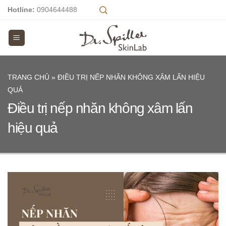
Skip
Hotline:
0904644488
to
content
TRANG CHỦ
»
ĐIỀU TRỊ NẾP NHĂN KHÔNG XÂM LẤN HIỆU
QUẢ
Điều trị nếp nhăn không xâm lấn
hiệu quả