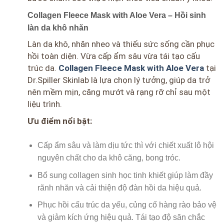
Collagen Fleece Mask with Aloe Vera – Hồi sinh
làn da khô nhăn
Làn da khô, nhăn nheo và thiếu sức sống cần phục
hồi toàn diện. Vừa cấp ẩm sâu vừa tái tạo cấu
trúc da.
Collagen Fleece Mask with Aloe Vera
tại
Dr.Spiller Skinlab là lựa chọn lý tưởng, giúp da trở
nên mềm mịn, căng mướt và rạng rỡ chỉ sau một
liệu trình.
Ưu điểm nổi bật:
Cấp ẩm sâu và làm dịu tức thì với chiết xuất lô hội
nguyên chất cho da khô căng, bong tróc.
Bổ sung collagen sinh học tinh khiết giúp làm đầy
rãnh nhăn và cải thiện độ đàn hồi da hiệu quả.
Phục hồi cấu trúc da yếu, củng cố hàng rào bảo vệ
và giảm kích ứng hiệu quả. Tái tạo độ săn chắc