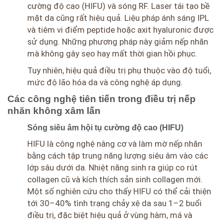
cường độ cao (HIFU) và sóng RF. Laser tái tạo bề
mặt da cũng rất hiệu quả. Liệu pháp ánh sáng IPL
và tiêm vi điểm peptide hoặc axit hyaluronic được
sử dụng. Những phương pháp này giảm nếp nhăn
mà không gây sẹo hay mất thời gian hồi phục.
Tuy nhiên, hiệu quả điều trị phụ thuộc vào độ tuổi,
mức độ lão hóa da và công nghệ áp dụng.
Các công nghệ tiên tiến trong điều trị nếp
nhăn không xâm lấn
Sóng siêu âm hội tụ cường độ cao (HIFU)
HIFU là công nghệ nâng cơ và làm mờ nếp nhăn
bằng cách tập trung năng lượng siêu âm vào các
lớp sâu dưới da. Nhiệt năng sinh ra giúp co rút
collagen cũ và kích thích sản sinh collagen mới.
Một số nghiên cứu cho thấy HIFU có thể cải thiện
tới 30–40% tình trạng chảy xệ da sau 1–2 buổi
điều trị, đặc biệt hiệu quả ở vùng hàm, má và