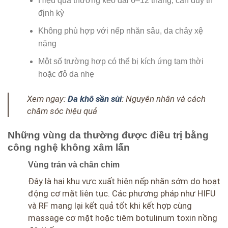
Hiệu quả thường kéo dài 6–12 tháng, cần duy trì
định kỳ
Không phù hợp với nếp nhăn sâu, da chảy xệ
nặng
Một số trường hợp có thể bị kích ứng tạm thời
hoặc đỏ da nhẹ
Xem ngay:
Da khô sần sùi
: Nguyên nhân và cách
chăm sóc hiệu quả
Những vùng da thường được điều trị bằng
công nghệ không xâm lấn
Vùng trán và chân chim
Đây là hai khu vực xuất hiện nếp nhăn sớm do hoạt
động cơ mặt liên tục. Các phương pháp như HIFU
và RF mang lại kết quả tốt khi kết hợp cùng
massage cơ mặt hoặc tiêm botulinum toxin nồng