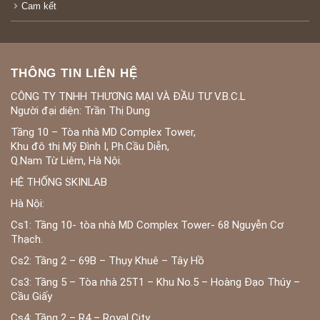
Cam kết
THÔNG TIN LIÊN HỆ
CÔNG TY TNHH THƯƠNG MẠI VÀ ĐẦU TƯ V.B.C.L
Người đại diện: Trần Thị Dung
Tầng 10 – Tòa nhà MD Complex Tower,
Khu đô thị Mỹ Đình I, Ph.Cầu Diễn,
Q.Nam Từ Liêm, Hà Nội.
HỆ THỐNG SKINLAB
Hà Nội:
Cs1: Tầng 10- tòa nhà MD Complex Tower- 68 Nguyễn Cơ
Thạch.
Cs2: Tầng 2 – 69B – Thụy Khuê – Tây Hồ
Cs3: Tầng 5 – Tòa nhà 25T1 – Khu No.5 – Hoàng Đạo Thúy –
Cầu Giấy
Cs4: Tầng 2 – R4 – Royal City