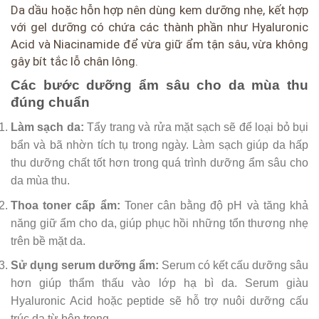
Da dầu hoặc hỗn hợp nên dùng kem dưỡng nhẹ, kết hợp
với gel dưỡng có chứa các thành phần như Hyaluronic
Acid và Niacinamide để vừa giữ ẩm tận sâu, vừa không
gây bít tắc lỗ chân lông.
Các bước dưỡng ẩm sâu cho da mùa thu
đúng chuẩn
Làm sạch da:
Tẩy trang và rửa mặt sạch sẽ để loại bỏ bụi
bẩn và bã nhờn tích tụ trong ngày. Làm sạch giúp da hấp
thu dưỡng chất tốt hơn trong quá trình dưỡng ẩm sâu cho
da mùa thu.
Thoa toner cấp ẩm:
Toner cân bằng độ pH và tăng khả
năng giữ ẩm cho da, giúp phục hồi những tổn thương nhẹ
trên bề mặt da.
Sử dụng serum dưỡng ẩm:
Serum có kết cấu dưỡng sâu
hơn giúp thẩm thấu vào lớp hạ bì da. Serum giàu
Hyaluronic Acid hoặc peptide sẽ hỗ trợ nuôi dưỡng cấu
trúc da từ bên trong.