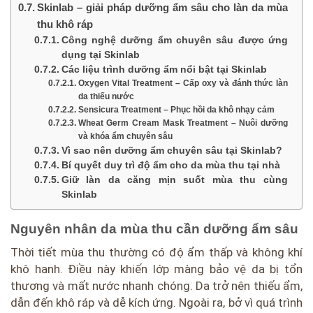
Skinlab – giải pháp dưỡng ẩm sâu cho làn da mùa
thu khô ráp
Công nghệ dưỡng ẩm chuyên sâu được ứng
dụng tại Skinlab
Các liệu trình dưỡng ẩm nổi bật tại Skinlab
Oxygen Vital Treatment – Cấp oxy và đánh thức làn
da thiếu nước
Sensicura Treatment – Phục hồi da khô nhạy cảm
Wheat Germ Cream Mask Treatment – Nuôi dưỡng
và khóa ẩm chuyên sâu
Vì sao nên dưỡng ẩm chuyên sâu tại Skinlab?
Bí quyết duy trì độ ẩm cho da mùa thu tại nhà
Giữ làn da căng mịn suốt mùa thu cùng
Skinlab
Nguyên nhân da mùa thu cần dưỡng ẩm sâu
Thời tiết mùa thu thường có độ ẩm thấp và không khí
khô hanh. Điều này khiến lớp màng bảo vệ da bị tổn
thương và mất nước nhanh chóng. Da trở nên thiếu ẩm,
dẫn đến khô ráp và dễ kích ứng. Ngoài ra, bở vì quá trình