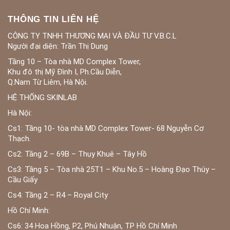
THÔNG TIN LIÊN HỆ
CÔNG TY TNHH THƯƠNG MẠI VÀ ĐẦU TƯ V.B.C.L
Người đại diện: Trần Thị Dung
Tầng 10 – Tòa nhà MD Complex Tower,
Khu đô thị Mỹ Đình I, Ph.Cầu Diễn,
Q.Nam Từ Liêm, Hà Nội.
HỆ THỐNG SKINLAB
Hà Nội:
Cs1: Tầng 10- tòa nhà MD Complex Tower- 68 Nguyễn Cơ
Thạch.
Cs2: Tầng 2 – 69B – Thụy Khuê – Tây Hồ
Cs3: Tầng 5 – Tòa nhà 25T1 – Khu No.5 – Hoàng Đạo Thúy –
Cầu Giấy
Cs4: Tầng 2 – R4 – Royal City
Hồ Chí Minh:
Cs6: 34 Hoa Hồng, P2, Phú Nhuận, TP Hồ Chí Minh