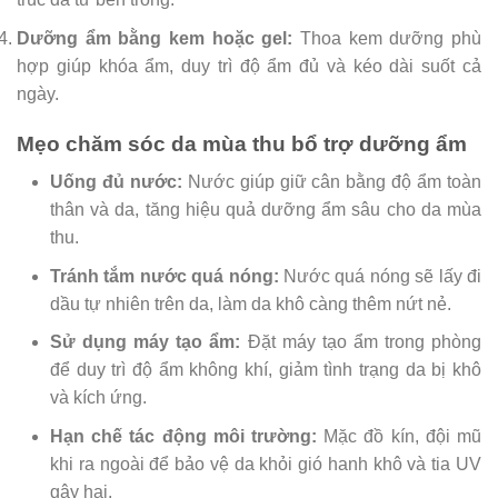
Dưỡng ẩm bằng kem hoặc gel:
Thoa kem dưỡng phù
hợp giúp khóa ẩm, duy trì độ ẩm đủ và kéo dài suốt cả
ngày.
Mẹo chăm sóc da mùa thu bổ trợ dưỡng ẩm
Uống đủ nước:
Nước giúp giữ cân bằng độ ẩm toàn
thân và da, tăng hiệu quả dưỡng ẩm sâu cho da mùa
thu.
Tránh tắm nước quá nóng:
Nước quá nóng sẽ lấy đi
dầu tự nhiên trên da, làm da khô càng thêm nứt nẻ.
Sử dụng máy tạo ẩm:
Đặt máy tạo ẩm trong phòng
để duy trì độ ẩm không khí, giảm tình trạng da bị khô
và kích ứng.
Hạn chế tác động môi trường:
Mặc đồ kín, đội mũ
khi ra ngoài để bảo vệ da khỏi gió hanh khô và tia UV
gây hại.