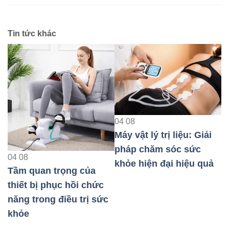
Tin tức khác
04
08
Máy vật lý trị liệu: Giải
0
pháp chăm sóc sức
M
04
08
khỏe hiện đại hiệu quả
p
Tầm quan trọng của
k
thiết bị phục hồi chức
năng trong điều trị sức
au
khỏe