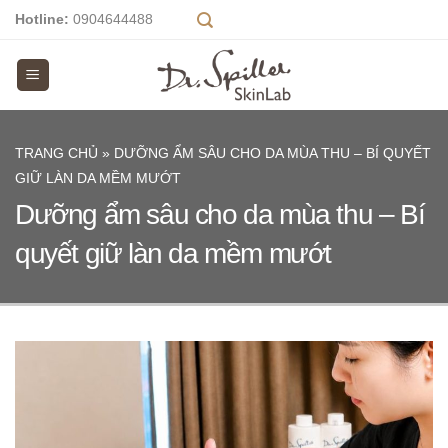
Skip
Hotline:
0904644488
to
content
TRANG CHỦ
»
DƯỠNG ẨM SÂU CHO DA MÙA THU – BÍ QUYẾT
GIỮ LÀN DA MỀM MƯỚT
Dưỡng ẩm sâu cho da mùa thu – Bí
quyết giữ làn da mềm mướt