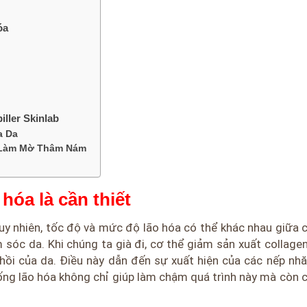
óa
piller Skinlab
a Da
a, Làm Mờ Thâm Nám
hóa là cần thiết
 tuy nhiên, tốc độ và mức độ lão hóa có thể khác nhau giữa 
 sóc da. Khi chúng ta già đi, cơ thể giảm sản xuất collagen 
 hồi của da. Điều này dẫn đến sự xuất hiện của các nếp nhă
ống lão hóa không chỉ giúp làm chậm quá trình này mà còn cả