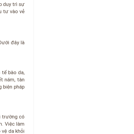
p duy trì sự
u tư vào vẻ
Dưới đây là
 tế bào da,
ết nám, tàn
g biện pháp
i trường có
m. Việc làm
 vệ da khỏi