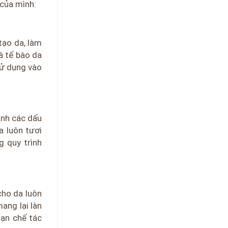
của mình:
tạo da, làm
à tế bào da
sử dụng vào
ành các dấu
a luôn tươi
 quy trình
cho da luôn
ang lại làn
hạn chế tác