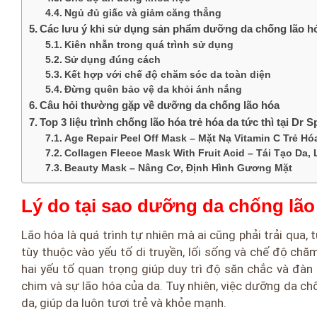
Ngủ đủ giấc và giảm căng thẳng
Các lưu ý khi sử dụng sản phẩm dưỡng da chống lão h
Kiên nhẫn trong quá trình sử dụng
Sử dụng đúng cách
Kết hợp với chế độ chăm sóc da toàn diện
Đừng quên bảo vệ da khỏi ánh nắng
Câu hỏi thường gặp về dưỡng da chống lão hóa
Top 3 liệu trình chống lão hóa trẻ hóa da tức thì tại Dr S
Age Repair Peel Off Mask – Mặt Nạ Vitamin C Trẻ Hó
Collagen Fleece Mask With Fruit Acid – Tái Tạo D
Beauty Mask – Nâng Cơ, Định Hình Gương Mặt
Lý do tại sao dưỡng da chống lão 
Lão hóa là quá trình tự nhiên mà ai cũng phải trải qua,
tùy thuộc vào yếu tố di truyền, lối sống và chế độ chăm
hai yếu tố quan trọng giúp duy trì độ săn chắc và đàn
chim và sự lão hóa của da. Tuy nhiên, việc dưỡng da ch
da, giúp da luôn tươi trẻ và khỏe mạnh.