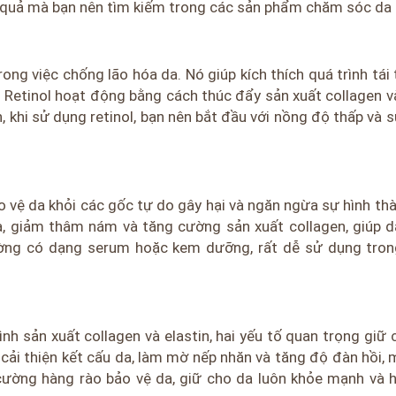
 quả mà bạn nên tìm kiếm trong các sản phẩm chăm sóc da 
ong việc chống lão hóa da. Nó giúp kích thích quá trình tái 
. Retinol hoạt động bằng cách thúc đẩy sản xuất collagen v
, khi sử dụng retinol, bạn nên bắt đầu với nồng độ thấp và 
 vệ da khỏi các gốc tự do gây hại và ngăn ngừa sự hình th
da, giảm thâm nám và tăng cường sản xuất collagen, giúp d
ờng có dạng serum hoặc kem dưỡng, rất dễ sử dụng trong
nh sản xuất collagen và elastin, hai yếu tố quan trọng giữ 
ải thiện kết cấu da, làm mờ nếp nhăn và tăng độ đàn hồi, m
ường hàng rào bảo vệ da, giữ cho da luôn khỏe mạnh và 