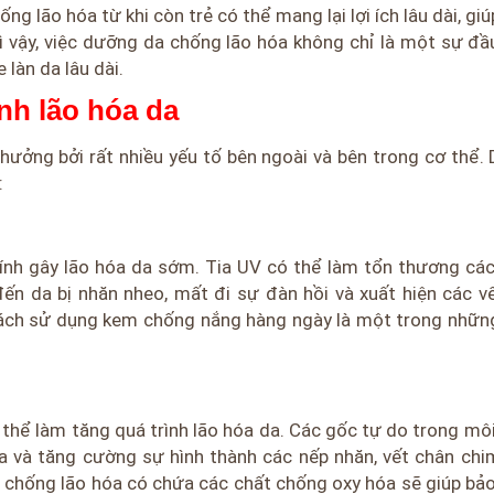
 lão hóa từ khi còn trẻ có thể mang lại lợi ích lâu dài, giú
Vì vậy, việc dưỡng da chống lão hóa không chỉ là một sự đầ
làn da lâu dài.
nh lão hóa da
hưởng bởi rất nhiều yếu tố bên ngoài và bên trong cơ thể. 
:
nh gây lão hóa da sớm. Tia UV có thể làm tổn thương các
đến da bị nhăn nheo, mất đi sự đàn hồi và xuất hiện các v
cách sử dụng kem chống nắng hàng ngày là một trong nhữn
có thể làm tăng quá trình lão hóa da. Các gốc tự do trong mô
da và tăng cường sự hình thành các nếp nhăn, vết chân chi
hống lão hóa có chứa các chất chống oxy hóa sẽ giúp bảo