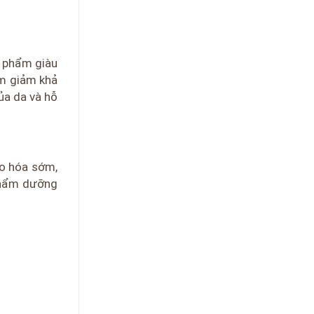
c phẩm giàu
àm giảm khả
ủa da và hỗ
ão hóa sớm,
 phẩm dưỡng