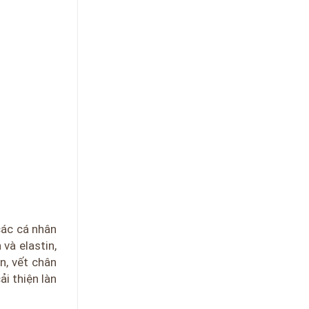
các cá nhân
và elastin,
n, vết chân
i thiện làn