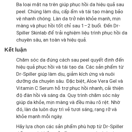
Ba loại mặt nạ trên giúp phục hồi da hiệu quả sau
peel. Chúng làm dịu, cấp ẩm và tái tạo màng bảo
vệ nhanh chóng. Làn da trở nên khỏe mạnh, mịn
màng và phục hồi tốt chỉ sau 1–2 buổi. Đến Dr-
Spiller Skinlab để trải nghiệm liệu trình phục hồi da
chuyên sâu, an toàn và hiệu quả.
Kết luận
Chăm sóc da đúng cách sau peel quyết định đến
hiệu quả phục hồi và tái tạo da. Các sản phẩm từ
Dr-Spiller giúp làm dịu, giảm kích ứng và nuôi
dưỡng da chuyên sâu. Đặc biệt, Aloe Vera Gel và
Vitamin C Serum hỗ trợ phục hồi nhanh, cải thiện
độ đàn hồi và sáng da. Quy trình chăm sóc này
giúp da khỏe, mịn màng và đều màu rõ rệt. Nhờ
đó, làn da luôn duy trì vẻ tươi sáng, rạng rỡ và
khỏe mạnh mỗi ngày.
Hãy lựa chọn các sản phẩm phù hợp từ Dr-Spiller