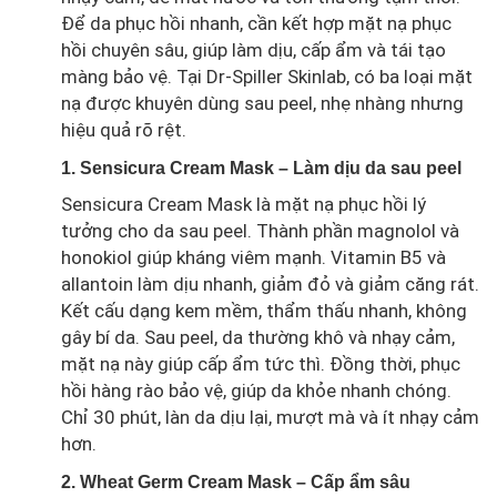
Để da phục hồi nhanh, cần kết hợp mặt nạ phục
hồi chuyên sâu, giúp làm dịu, cấp ẩm và tái tạo
màng bảo vệ. Tại Dr-Spiller Skinlab, có ba loại mặt
nạ được khuyên dùng sau peel, nhẹ nhàng nhưng
hiệu quả rõ rệt.
1. Sensicura Cream Mask – Làm dịu da sau peel
Sensicura Cream Mask là mặt nạ phục hồi lý
tưởng cho da sau peel. Thành phần magnolol và
honokiol giúp kháng viêm mạnh. Vitamin B5 và
allantoin làm dịu nhanh, giảm đỏ và giảm căng rát.
Kết cấu dạng kem mềm, thẩm thấu nhanh, không
gây bí da. Sau peel, da thường khô và nhạy cảm,
mặt nạ này giúp cấp ẩm tức thì. Đồng thời, phục
hồi hàng rào bảo vệ, giúp da khỏe nhanh chóng.
Chỉ 30 phút, làn da dịu lại, mượt mà và ít nhạy cảm
hơn.
2. Wheat Germ Cream Mask – Cấp ẩm sâu