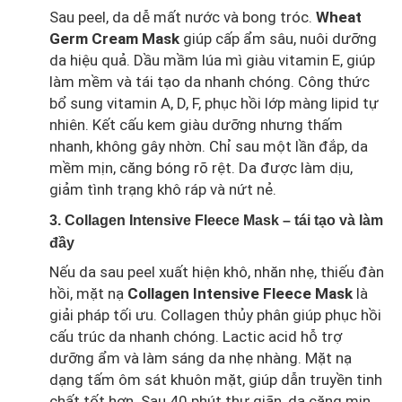
Sau peel, da dễ mất nước và bong tróc.
Wheat
Germ Cream Mask
giúp cấp ẩm sâu, nuôi dưỡng
da hiệu quả. Dầu mầm lúa mì giàu vitamin E, giúp
làm mềm và tái tạo da nhanh chóng. Công thức
bổ sung vitamin A, D, F, phục hồi lớp màng lipid tự
nhiên. Kết cấu kem giàu dưỡng nhưng thấm
nhanh, không gây nhờn. Chỉ sau một lần đắp, da
mềm mịn, căng bóng rõ rệt. Da được làm dịu,
giảm tình trạng khô ráp và nứt nẻ.
3. Collagen Intensive Fleece Mask – tái tạo và làm
đầy
Nếu da sau peel xuất hiện khô, nhăn nhẹ, thiếu đàn
hồi, mặt nạ
Collagen Intensive Fleece Mask
là
giải pháp tối ưu. Collagen thủy phân giúp phục hồi
cấu trúc da nhanh chóng. Lactic acid hỗ trợ
dưỡng ẩm và làm sáng da nhẹ nhàng. Mặt nạ
dạng tấm ôm sát khuôn mặt, giúp dẫn truyền tinh
chất tốt hơn. Sau 40 phút thư giãn, da căng mịn,