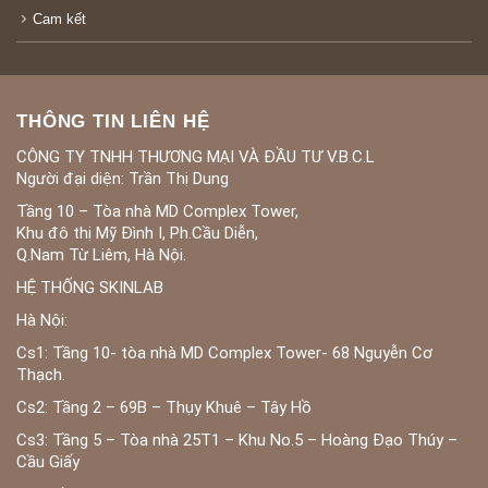
Cam kết
THÔNG TIN LIÊN HỆ
CÔNG TY TNHH THƯƠNG MẠI VÀ ĐẦU TƯ V.B.C.L
Người đại diện: Trần Thị Dung
Tầng 10 – Tòa nhà MD Complex Tower,
Khu đô thị Mỹ Đình I, Ph.Cầu Diễn,
Q.Nam Từ Liêm, Hà Nội.
HỆ THỐNG SKINLAB
Hà Nội:
Cs1: Tầng 10- tòa nhà MD Complex Tower- 68 Nguyễn Cơ
Thạch.
Cs2: Tầng 2 – 69B – Thụy Khuê – Tây Hồ
Cs3: Tầng 5 – Tòa nhà 25T1 – Khu No.5 – Hoàng Đạo Thúy –
Cầu Giấy