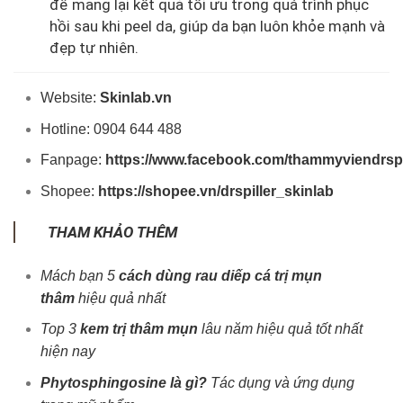
để mang lại kết quả tối ưu trong quá trình phục
hồi sau khi peel da, giúp da bạn luôn khỏe mạnh và
đẹp tự nhiên.
Website:
Skinlab.vn
Hotline: 0904 644 488
Fanpage:
https://www.facebook.com/thammyviendrspi
Shopee:
https://shopee.vn/drspiller_skinlab
THAM KHẢO THÊM
Mách bạn 5
cách dùng rau diếp cá trị mụn
thâm
hiệu quả nhất
Top 3
kem trị thâm mụn
lâu năm hiệu quả tốt nhất
hiện nay
Phytosphingosine là gì?
Tác dụng và ứng dụng