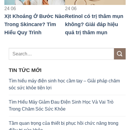
24
06
24
06
2
ào
Retinol có trị thâm mụn
Buổi sáng có cần tẩy
T
không? Giải đáp hiệu
trang không? Lời
p
quả trị thâm mụn
khuyên từ chuyên gia
d
TIN TỨC MỚI
Tìm hiểu máy điện sinh học cầm tay – Giải pháp chăm
sóc sức khỏe tiện lợi
Tìm Hiểu Máy Giảm Đau Điện Sinh Học Và Vai Trò
Trong Chăm Sóc Sức Khỏe
Tầm quan trọng của thiết bị phục hồi chức năng trong