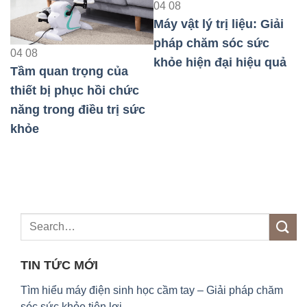
04
08
Máy vật lý trị liệu: Giải
04
08
pháp chăm sóc sức
Máy xung điện – 
khỏe hiện đại hiệu quả
pháp chăm sóc 
ng của
khỏe hiệu quả hi
 hồi chức
ều trị sức
TIN TỨC MỚI
Tìm hiểu máy điện sinh học cầm tay – Giải pháp chăm
sóc sức khỏe tiện lợi