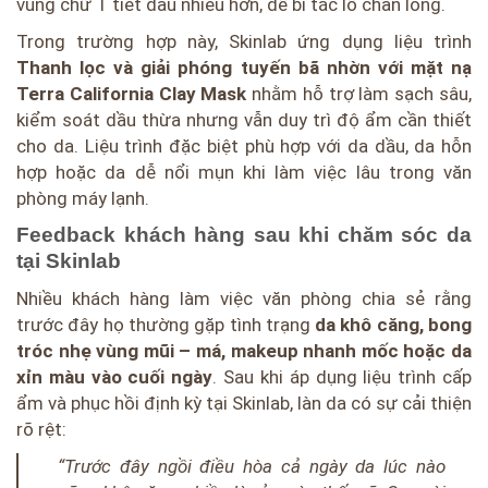
vùng chữ T tiết dầu nhiều hơn, dễ bí tắc lỗ chân lông.
Trong trường hợp này, Skinlab ứng dụng liệu trình
Thanh lọc và giải phóng tuyến bã nhờn với mặt nạ
Terra California Clay Mask
nhằm hỗ trợ làm sạch sâu,
kiểm soát dầu thừa nhưng vẫn duy trì độ ẩm cần thiết
cho da. Liệu trình đặc biệt phù hợp với da dầu, da hỗn
hợp hoặc da dễ nổi mụn khi làm việc lâu trong văn
phòng máy lạnh.
Feedback khách hàng sau khi chăm sóc da
tại Skinlab
Nhiều khách hàng làm việc văn phòng chia sẻ rằng
trước đây họ thường gặp tình trạng
da khô căng, bong
tróc nhẹ vùng mũi – má, makeup nhanh mốc hoặc da
xỉn màu vào cuối ngày
. Sau khi áp dụng liệu trình cấp
ẩm và phục hồi định kỳ tại Skinlab, làn da có sự cải thiện
rõ rệt:
“Trước đây ngồi điều hòa cả ngày da lúc nào