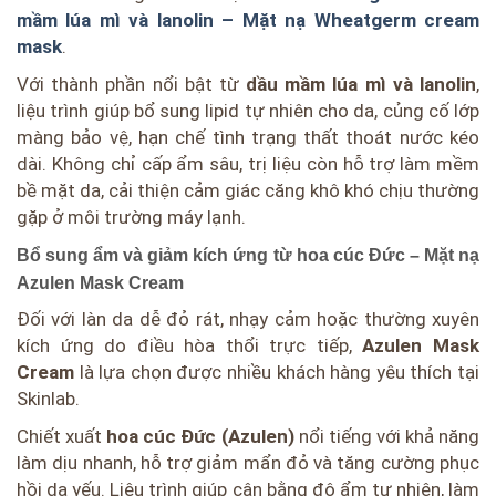
mầm lúa mì và lanolin – Mặt nạ Wheatgerm cream
mask
.
Với thành phần nổi bật từ
dầu mầm lúa mì và lanolin
,
liệu trình giúp bổ sung lipid tự nhiên cho da, củng cố lớp
màng bảo vệ, hạn chế tình trạng thất thoát nước kéo
dài. Không chỉ cấp ẩm sâu, trị liệu còn hỗ trợ làm mềm
bề mặt da, cải thiện cảm giác căng khô khó chịu thường
gặp ở môi trường máy lạnh.
Bổ sung ẩm và giảm kích ứng từ hoa cúc Đức – Mặt nạ
Azulen Mask Cream
Đối với làn da dễ đỏ rát, nhạy cảm hoặc thường xuyên
kích ứng do điều hòa thổi trực tiếp,
Azulen Mask
Cream
là lựa chọn được nhiều khách hàng yêu thích tại
Skinlab.
Chiết xuất
hoa cúc Đức (Azulen)
nổi tiếng với khả năng
làm dịu nhanh, hỗ trợ giảm mẩn đỏ và tăng cường phục
hồi da yếu. Liệu trình giúp cân bằng độ ẩm tự nhiên, làm