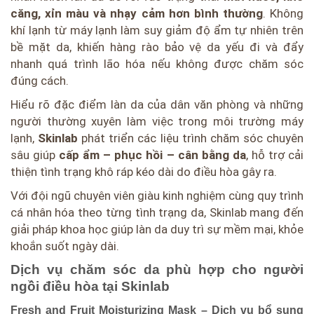
căng, xỉn màu và nhạy cảm hơn bình thường
. Không
khí lạnh từ máy lạnh làm suy giảm độ ẩm tự nhiên trên
bề mặt da, khiến hàng rào bảo vệ da yếu đi và đẩy
nhanh quá trình lão hóa nếu không được chăm sóc
đúng cách.
Hiểu rõ đặc điểm làn da của dân văn phòng và những
người thường xuyên làm việc trong môi trường máy
lạnh,
Skinlab
phát triển các liệu trình chăm sóc chuyên
sâu giúp
cấp ẩm – phục hồi – cân bằng da
, hỗ trợ cải
thiện tình trạng khô ráp kéo dài do điều hòa gây ra.
Với đội ngũ chuyên viên giàu kinh nghiệm cùng quy trình
cá nhân hóa theo từng tình trạng da, Skinlab mang đến
giải pháp khoa học giúp làn da duy trì sự mềm mại, khỏe
khoắn suốt ngày dài.
Dịch vụ chăm sóc da phù hợp cho người
ngồi điều hòa tại Skinlab
Fresh and Fruit Moisturizing Mask – Dịch vụ bổ sung