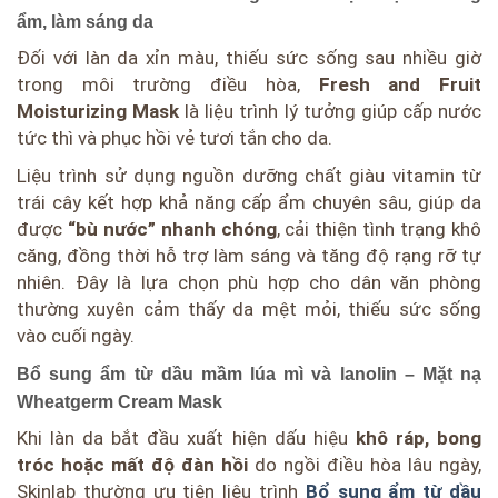
ẩm, làm sáng da
Đối với làn da xỉn màu, thiếu sức sống sau nhiều giờ
trong môi trường điều hòa,
Fresh and Fruit
Moisturizing Mask
là liệu trình lý tưởng giúp cấp nước
tức thì và phục hồi vẻ tươi tắn cho da.
Liệu trình sử dụng nguồn dưỡng chất giàu vitamin từ
trái cây kết hợp khả năng cấp ẩm chuyên sâu, giúp da
được
“bù nước” nhanh chóng
, cải thiện tình trạng khô
căng, đồng thời hỗ trợ làm sáng và tăng độ rạng rỡ tự
nhiên. Đây là lựa chọn phù hợp cho dân văn phòng
thường xuyên cảm thấy da mệt mỏi, thiếu sức sống
vào cuối ngày.
Bổ sung ẩm từ dầu mầm lúa mì và lanolin – Mặt nạ
Wheatgerm Cream Mask
Khi làn da bắt đầu xuất hiện dấu hiệu
khô ráp, bong
tróc hoặc mất độ đàn hồi
do ngồi điều hòa lâu ngày,
Skinlab thường ưu tiên liệu trình
Bổ sung ẩm từ dầu