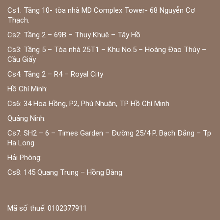
Cs1: Tầng 10- tòa nhà MD Complex Tower- 68 Nguyễn Cơ
Thạch.
Cs2: Tầng 2 – 69B – Thụy Khuê – Tây Hồ
Cs3: Tầng 5 – Tòa nhà 25T1 – Khu No.5 – Hoàng Đạo Thúy –
Cầu Giấy
Cs4: Tầng 2 – R4 – Royal City
Hồ Chí Minh:
Cs6: 34 Hoa Hồng, P2, Phú Nhuận, TP Hồ Chí Minh
Quảng Ninh:
Cs7: SH2 – 6 – Times Garden – Đường 25/4 P. Bạch Đằng – Tp
Hạ Long
Hải Phòng:
Cs8: 145 Quang Trung – Hồng Bàng
Mã số thuế: 0102377911