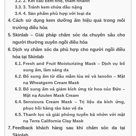
2. Kết cấu kem nhẹ, thấm nhanh
3. Tránh kem chứa dầu nặng
4. Sản phẩm phù hợp với loại da
Cách sử dụng kem dưỡng ẩm hiệu quả trong môi
trường điều hòa
Skinlab – Giải pháp chăm sóc da chuyên sâu cho
người thường xuyên ngồi điều hòa
Dịch vụ chăm sóc da phù hợp cho người ngồi điều
hòa tại Skinlab
Fresh and Fruit Moisturizing Mask – Dịch vụ bổ
sung ẩm, làm sáng da
Bổ sung ẩm từ dầu mầm lúa mì và lanolin – Mặt
nạ Wheatgerm Cream Mask
Bổ sung ẩm và giảm kích ứng từ hoa cúc Đức –
Mặt nạ Azulen Mask Cream
Sensicura Cream Mask – Trị liệu da kích ứng,
phục hồi hàng rào bảo vệ da
Thanh lọc và giải phóng tuyến bã nhờn với mặt
nạ Terra California Clay Mask
Feedback khách hàng sau khi chăm sóc da tại
Skinlab