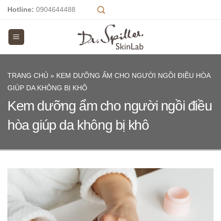
Skip
Hotline:
0904644488
to
content
TRANG CHỦ
»
KEM DƯỠNG ẨM CHO NGƯỜI NGỒI ĐIỀU HÒA
GIÚP DA KHÔNG BỊ KHÔ
Kem dưỡng ẩm cho người ngồi điều
hòa giúp da không bị khô