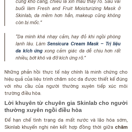
cũng khô căng, chiều là xỉn màu thấy rõ. Sau vài
buổi làm Fresh and Fruit Moisturizing Mask ở
Skinlab, da mềm hơn hẳn, makeup cũng không
còn bị mốc.”
“Da mình khá nhạy cảm, hay đỏ khi ngồi phòng
lạnh lâu. Làm
Sensicura Cream Mask – Trị liệu
da kích ứng
xong cảm giác da dễ chịu hơn rất
nhiều, bớt khô và đỡ kích ứng rõ.”
Những phản hồi thực tế này chính là minh chứng cho
hiệu quả của liệu trình chăm sóc da được thiết kế đúng
với nhu cầu của người thường xuyên tiếp xúc môi
trường điều hòa.
Lời khuyên từ chuyên gia Skinlab cho người
thường xuyên ngồi điều hòa
Để hạn chế tình trạng da mất nước và lão hóa sớm,
Skinlab khuyến nghị nên kết hợp đồng thời giữa
chăm