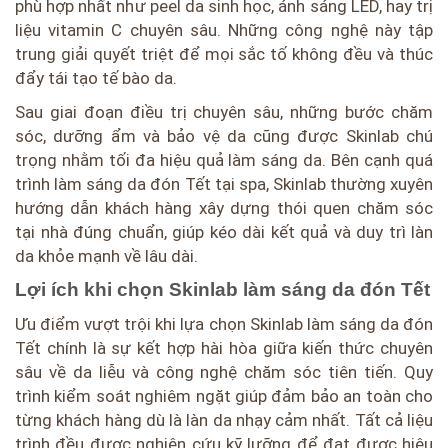
phù hợp nhất như peel da sinh học, ánh sáng LED, hay trị
liệu vitamin C chuyên sâu. Những công nghệ này tập
trung giải quyết triệt để mọi sắc tố không đều và thúc
đẩy tái tạo tế bào da.
Sau giai đoạn điều trị chuyên sâu, những bước chăm
sóc, dưỡng ẩm và bảo vệ da cũng được Skinlab chú
trọng nhằm tối đa hiệu quả làm sáng da. Bên cạnh quá
trình làm sáng da đón Tết tại spa, Skinlab thường xuyên
hướng dẫn khách hàng xây dựng thói quen chăm sóc
tại nhà đúng chuẩn, giúp kéo dài kết quả và duy trì làn
da khỏe mạnh về lâu dài.
Lợi ích khi chọn Skinlab làm sáng da đón Tết
Ưu điểm vượt trội khi lựa chọn Skinlab làm sáng da đón
Tết chính là sự kết hợp hài hòa giữa kiến thức chuyên
sâu về da liễu và công nghệ chăm sóc tiên tiến. Quy
trình kiểm soát nghiêm ngặt giúp đảm bảo an toàn cho
từng khách hàng dù là làn da nhạy cảm nhất. Tất cả liệu
trình đều được nghiên cứu kỹ lưỡng để đạt được hiệu