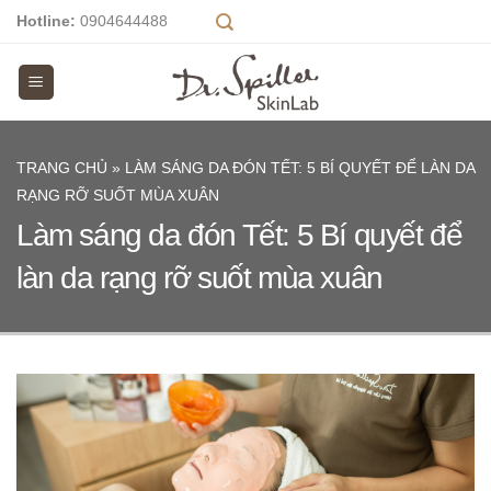
Skip
Hotline:
0904644488
to
content
TRANG CHỦ
»
LÀM SÁNG DA ĐÓN TẾT: 5 BÍ QUYẾT ĐỂ LÀN DA
RẠNG RỠ SUỐT MÙA XUÂN
Làm sáng da đón Tết: 5 Bí quyết để
làn da rạng rỡ suốt mùa xuân