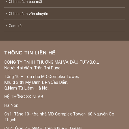
Chính sách bảo mật
Chính sách vận chuyển
Cam kết
THÔNG TIN LIÊN HỆ
CÔNG TY TNHH THƯƠNG MẠI VÀ ĐẦU TƯ V.B.C.L
Người đại diện: Trần Thị Dung
Tầng 10 – Tòa nhà MD Complex Tower,
Khu đô thị Mỹ Đình I, Ph.Cầu Diễn,
Q.Nam Từ Liêm, Hà Nội.
HỆ THỐNG SKINLAB
Hà Nội:
Cs1: Tầng 10- tòa nhà MD Complex Tower- 68 Nguyễn Cơ
Thạch.
Cs2: Tầng 2 – 69B – Thụy Khuê – Tây Hồ