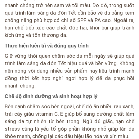
nhanh chóng trở nên sạm và tối màu. Do đó, trong suốt
quá trình làm sáng da đón Tết cần bảo vệ da bằng kem
chống nắng phù hợp có chỉ số SPF và PA cao. Ngoài ra,
hạn chế tiếp xúc các chất độc hại, khói bụi giúp tránh
kích ứng và tổn thương da.
Thực hiện kiên trì và đúng quy trình
Giữ vững thói quen chăm sóc da mỗi ngày sẽ giúp quá
trình làm sáng da đón Tết hiệu quả và bền vững. Không
nên nóng vội dùng nhiều sản phẩm hay liệu trình mạnh
đồng thời kết hợp nghỉ ngơi hợp lý để da phục hồi
nhanh chóng.
Chế độ dinh dưỡng và sinh hoạt hợp lý
Bên cạnh chăm sóc bên ngoài, chế độ ăn nhiều rau xanh,
trái cây giàu vitamin C, E giúp bổ sung dưỡng chất làm
sáng da tự nhiên từ bên trong. Ngủ đủ giấc, hạn chế
stress cũng là yếu tố góp phần không nhỏ giúp làn da
khỏe mạnh, chống lại các dấu hiệu lão hóa và xỉn màu.