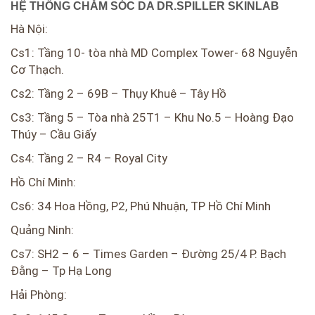
HỆ THỐNG CHĂM SÓC DA DR.SPILLER SKINLAB
Hà Nội:
Cs1: Tầng 10- tòa nhà MD Complex Tower- 68 Nguyễn
Cơ Thạch.
Cs2: Tầng 2 – 69B – Thụy Khuê – Tây Hồ
Cs3: Tầng 5 – Tòa nhà 25T1 – Khu No.5 – Hoàng Đạo
Thúy – Cầu Giấy
Cs4: Tầng 2 – R4 – Royal City
Hồ Chí Minh:
Cs6: 34 Hoa Hồng, P2, Phú Nhuận, TP Hồ Chí Minh
Quảng Ninh:
Cs7: SH2 – 6 – Times Garden – Đường 25/4 P. Bạch
Đằng – Tp Hạ Long
Hải Phòng: