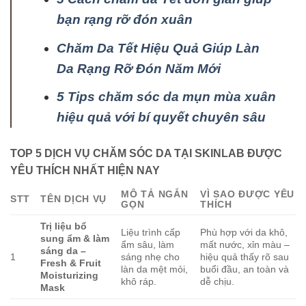
bạn rạng rỡ đón xuân
Chăm Da Tết Hiệu Quả Giúp Làn
Da Rạng Rỡ Đón Năm Mới
5 Tips chăm sóc da mụn mùa xuân
hiệu quả với bí quyết chuyên sâu
TOP 5 DỊCH VỤ CHĂM SÓC DA TẠI SKINLAB ĐƯỢC
YÊU THÍCH NHẤT HIỆN NAY
MÔ TẢ NGẮN
VÌ SAO ĐƯỢC YÊU
STT
TÊN DỊCH VỤ
GỌN
THÍCH
Trị liệu bổ
Liệu trình cấp
Phù hợp với da khô,
sung ẩm & làm
ẩm sâu, làm
mất nước, xỉn màu –
sáng da –
1
sáng nhẹ cho
hiệu quả thấy rõ sau
Fresh & Fruit
làn da mệt mỏi,
buổi đầu, an toàn và
Moisturizing
khô ráp.
dễ chịu.
Mask