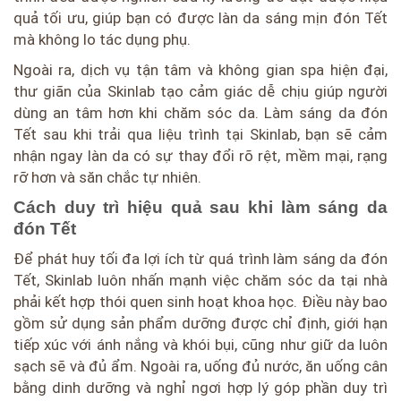
quả tối ưu, giúp bạn có được làn da sáng mịn đón Tết
mà không lo tác dụng phụ.
Ngoài ra, dịch vụ tận tâm và không gian spa hiện đại,
thư giãn của Skinlab tạo cảm giác dễ chịu giúp người
dùng an tâm hơn khi chăm sóc da. Làm sáng da đón
Tết sau khi trải qua liệu trình tại Skinlab, bạn sẽ cảm
nhận ngay làn da có sự thay đổi rõ rệt, mềm mại, rạng
rỡ hơn và săn chắc tự nhiên.
Cách duy trì hiệu quả sau khi làm sáng da
đón Tết
Để phát huy tối đa lợi ích từ quá trình làm sáng da đón
Tết, Skinlab luôn nhấn mạnh việc chăm sóc da tại nhà
phải kết hợp thói quen sinh hoạt khoa học. Điều này bao
gồm sử dụng sản phẩm dưỡng được chỉ định, giới hạn
tiếp xúc với ánh nắng và khói bụi, cũng như giữ da luôn
sạch sẽ và đủ ẩm. Ngoài ra, uống đủ nước, ăn uống cân
bằng dinh dưỡng và nghỉ ngơi hợp lý góp phần duy trì