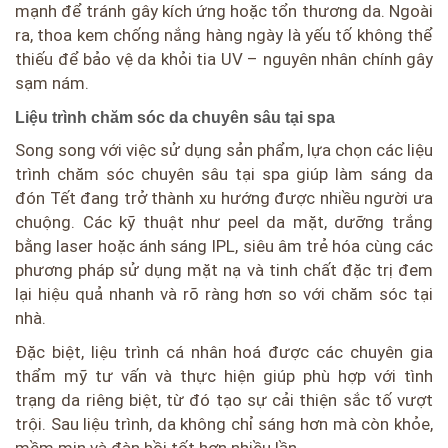
mạnh để tránh gây kích ứng hoặc tổn thương da. Ngoài
ra, thoa kem chống nắng hàng ngày là yếu tố không thể
thiếu để bảo vệ da khỏi tia UV – nguyên nhân chính gây
sạm nám.
Liệu trình chăm sóc da chuyên sâu tại spa
Song song với việc sử dụng sản phẩm, lựa chọn các liệu
trình chăm sóc chuyên sâu tại spa giúp làm sáng da
đón Tết đang trở thành xu hướng được nhiều người ưa
chuộng. Các kỹ thuật như peel da mặt, dưỡng trắng
bằng laser hoặc ánh sáng IPL, siêu âm trẻ hóa cùng các
phương pháp sử dụng mặt nạ và tinh chất đặc trị đem
lại hiệu quả nhanh và rõ ràng hơn so với chăm sóc tại
nhà.
Đặc biệt, liệu trình cá nhân hoá được các chuyên gia
thẩm mỹ tư vấn và thực hiện giúp phù hợp với tình
trạng da riêng biệt, từ đó tạo sự cải thiện sắc tố vượt
trội. Sau liệu trình, da không chỉ sáng hơn mà còn khỏe,
mềm mịn và đàn hồi tốt hơn nhiều lần.