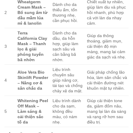
Wheatgerm
Chiết xuất tự nhiên,
Dành cho da
Cream Mask –
giúp làm dịu và phục
thiếu ẩm, tổn
2
Bổ sung ẩm từ
hồi nhanh, phù hợp
thương nhẹ,
dầu mầm lúa
cả với làn da nhạy
cần phục hồi.
mì & lanolin
cảm.
Terra
Dành cho da
Giúp da thông
California Clay
dầu, da hỗn
thoáng, giảm mụn,
Mask – Thanh
hợp, giúp làm
3
cải thiện độ mịn
lọc & giải
sạch sâu và
màng, mang lại cảm
phóng tuyến
cân bằng bã
giác da sạch và nhẹ.
bã nhờn
nhờn.
Liệu trình
Aloe Vera Bio
Giải pháp chống lão
chuyên sâu
Skinlift Powder
hóa, làm săn chắc và
4
giúp nâng cơ,
– Nâng cơ &
cải thiện đường nét
tái tạo và chống
săn chắc da
khuôn mặt tự nhiên.
chảy xệ da mặt.
Whitening Peel
Liệu trình dành
Giúp cải thiện tone
Off Mask –
cho da sạm,
da, giảm đốm nâu,
5
Làm sáng &
không đều
mang lại làn da sáng
cải thiện sắc
màu, có nám
và rạng rỡ hơn sau
tố da
nhẹ.
điều trị.