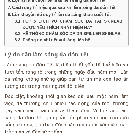
Lợi ích khi chọn Skinlab làm sáng da đón Tết
Cách duy trì hiệu quả sau khi làm sáng da đón Tết
Lời khuyên để duy trì làn da sáng khỏe suốt Tết
TOP 5 DỊCH VỤ CHĂM SÓC DA TẠI SKINLAB
ĐƯỢC YÊU THÍCH NHẤT HIỆN NAY
HỆ THỐNG CHĂM SÓC DA DR.SPILLER SKINLAB
Thông tin chi tiết vui lòng liên hệ
Lý do cần làm sáng da đón Tết
Làm sáng da đón Tết là điều thiết yếu để thể hiện sự
tươi tắn, rạng rỡ trong những ngày đầu năm mới. Làn
da sáng không những giúp bạn tự tin mà còn tạo ấn
tượng tốt trong mắt người đối diện.
Đặc biệt, khoảng thời gian kéo dài sau một năm làm
việc, da thường chịu nhiều tác động của môi trường
gây sạm nám, nám da và thâm đen. Vì thế việc làm
sáng da đón Tết góp phần hồi phục và nâng cao sức
sống cho da, giúp bạn đón chào mùa xuân với diện mạo
trẻ trung và đầy sức sống.