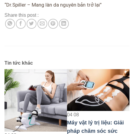
“Dr.Spiller – Mang làn da nguyên bản trở lại”
Share this post :
Tin tức khác
04
08
Máy vật lý trị liệu: Giải
04
0
pháp chăm sóc sức
Máy