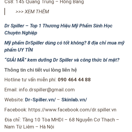
Cs8: 145 Quang Trung – Hồng Bàng
>>> XEM THÊM
Dr Spiller – Top 1 Thương Hiệu Mỹ Phẩm Sinh Học
Chuyên Nghiệp
Mỹ phẩm DrSpiller dùng có tốt không? 8 địa chỉ mua mỹ
phẩm UY TÍN
“GIẢI MÃ” kem dưỡng Dr Spiller và công thức bí mật?
Thông tin chi tiết vui lòng liên hệ
Hotline tư vấn miễn phí:
090 464 44 88
Email: info.drspiller@gmail.com
Website:
Dr-Spiller.vn/
–
Skinlab.vn/
Facebook: https://www.facebook.com/dr.spiller.vn
Địa chỉ: Tầng 10 Tòa MHDI – 68 Nguyễn Cơ Thạch –
Nam Từ Liêm – Hà Nội