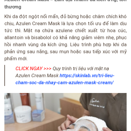
thương
Khi da đột ngột nổi mẩn, đỏ bừng hoặc châm chích khó
chịu, Azulen Cream Mask là lựa chọn tối ưu để làm dịu
tức thì. Mặt nạ chứa azulene chiết xuất từ hoa cúc,
allantoin và bisabolol có khả năng giảm viêm nhẹ, phục
hồi nhanh vùng da kích ứng. Liệu trình phù hợp khi da
phản ứng sau nắng, sau mụn hoặc sau tiếp xúc với mỹ
phẩm mới.
CLICK NGAY >>>
Quy trình trị liệu với mặt nạ
Azulen Cream Mask
https://skinlab.vn/tri-lieu-
cham-soc-da-nhay-cam-azulen-mask-cream/