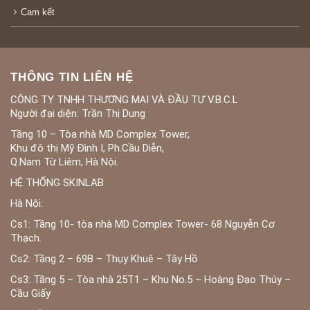
Cam kết
THÔNG TIN LIÊN HỆ
CÔNG TY TNHH THƯƠNG MẠI VÀ ĐẦU TƯ V.B.C.L
Người đại diện: Trần Thị Dung
Tầng 10 – Tòa nhà MD Complex Tower,
Khu đô thị Mỹ Đình I, Ph.Cầu Diễn,
Q.Nam Từ Liêm, Hà Nội.
HỆ THỐNG SKINLAB
Hà Nội:
Cs1: Tầng 10- tòa nhà MD Complex Tower- 68 Nguyễn Cơ
Thạch.
Cs2: Tầng 2 – 69B – Thụy Khuê – Tây Hồ
Cs3: Tầng 5 – Tòa nhà 25T1 – Khu No.5 – Hoàng Đạo Thúy –
Cầu Giấy