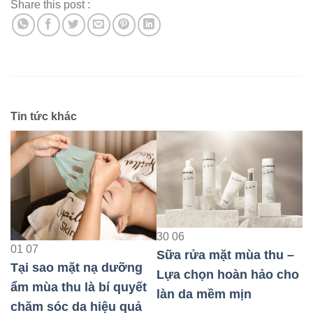
Share this post :
Tin tức khác
3
30
06
H
01
07
Sữa rửa mặt mùa thu –
b
Tại sao mặt nạ dưỡng
Lựa chọn hoàn hảo cho
h
ẩm mùa thu là bí quyết
làn da mềm mịn
u
chăm sóc da hiệu quả