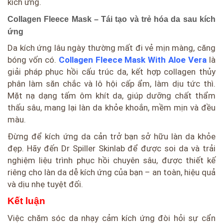
kích ứng.
Collagen Fleece Mask – Tái tạo và trẻ hóa da sau kích
ứng
Da kích ứng lâu ngày thường mất đi vẻ mịn màng, căng
bóng vốn có.
Collagen Fleece Mask With Aloe Vera
là
giải pháp phục hồi cấu trúc da, kết hợp collagen thủy
phân làm săn chắc và lô hội cấp ẩm, làm dịu tức thì.
Mặt nạ dạng tấm ôm khít da, giúp dưỡng chất thẩm
thấu sâu, mang lại làn da khỏe khoắn, mềm mịn và đều
màu.
Đừng để kích ứng da cản trở bạn sở hữu làn da khỏe
đẹp. Hãy đến Dr Spiller Skinlab để được soi da và trải
nghiệm liệu trình phục hồi chuyên sâu, được thiết kế
riêng cho làn da dễ kích ứng của bạn – an toàn, hiệu quả
và dịu nhẹ tuyệt đối.
Kết luận
Việc chăm sóc da nhạy cảm kích ứng đòi hỏi sự cẩn