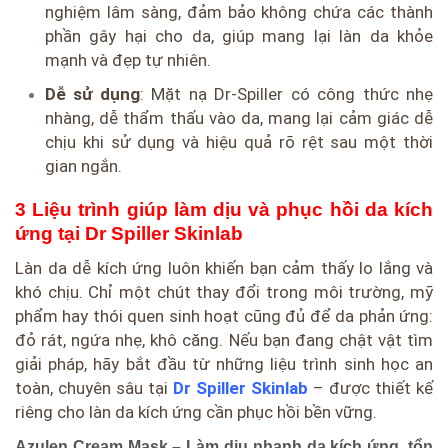
nghiệm lâm sàng, đảm bảo không chứa các thành
phần gây hại cho da, giúp mang lại làn da khỏe
mạnh và đẹp tự nhiên.
Dễ sử dụng
: Mặt nạ Dr-Spiller có công thức nhẹ
nhàng, dễ thẩm thấu vào da, mang lại cảm giác dễ
chịu khi sử dụng và hiệu quả rõ rệt sau một thời
gian ngắn.
3 Liệu trình giúp làm dịu và phục hồi da kích
ứng tại Dr Spiller Skinlab
Làn da dễ kích ứng luôn khiến bạn cảm thấy lo lắng và
khó chịu. Chỉ một chút thay đổi trong môi trường, mỹ
phẩm hay thói quen sinh hoạt cũng đủ để da phản ứng:
đỏ rát, ngứa nhẹ, khô căng. Nếu bạn đang chật vật tìm
giải pháp, hãy bắt đầu từ những liệu trình sinh học an
toàn, chuyên sâu tại
Dr Spiller Skinlab
– được thiết kế
riêng cho làn da kích ứng cần phục hồi bền vững.
Azulen Cream Mask – Làm dịu nhanh da kích ứng, tổn