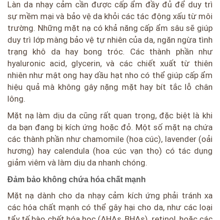
Làn da nhạy cảm cần được cấp ẩm đầy đủ để duy trì
sự mềm mại và bảo vệ da khỏi các tác động xấu từ môi
trường. Những mặt nạ có khả năng cấp ẩm sâu sẽ giúp
duy trì lớp màng bảo vệ tự nhiên của da, ngăn ngừa tình
trạng khô da hay bong tróc. Các thành phần như
hyaluronic acid, glycerin, và các chiết xuất từ thiên
nhiên như mật ong hay dầu hạt nho có thể giúp cấp ẩm
hiệu quả mà không gây nặng mặt hay bít tắc lỗ chân
lông.
Mặt nạ làm dịu da cũng rất quan trọng, đặc biệt là khi
da bạn đang bị kích ứng hoặc đỏ. Một số mặt nạ chứa
các thành phần như chamomile (hoa cúc), lavender (oải
hương) hay calendula (hoa cúc vạn thọ) có tác dụng
giảm viêm và làm dịu da nhanh chóng.
Đảm bảo không chứa hóa chất mạnh
Mặt nạ dành cho da nhạy cảm kích ứng phải tránh xa
các hóa chất mạnh có thể gây hại cho da, như các loại
tẩy tế bào chết hóa học (AHAs, BHAs), retinol, hoặc các