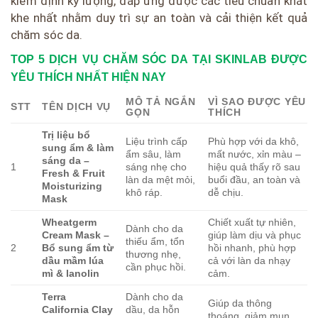
kiểm định kỹ lượng, đáp ứng được các tiêu chuẩn khắt
khe nhất nhằm duy trì sự an toàn và cải thiện kết quả
chăm sóc da.
TOP 5 DỊCH VỤ CHĂM SÓC DA TẠI SKINLAB ĐƯỢC
YÊU THÍCH NHẤT HIỆN NAY
MÔ TẢ NGẮN
VÌ SAO ĐƯỢC YÊU
STT
TÊN DỊCH VỤ
GỌN
THÍCH
Trị liệu bổ
Liệu trình cấp
Phù hợp với da khô,
sung ẩm & làm
ẩm sâu, làm
mất nước, xỉn màu –
sáng da –
1
sáng nhẹ cho
hiệu quả thấy rõ sau
Fresh & Fruit
làn da mệt mỏi,
buổi đầu, an toàn và
Moisturizing
khô ráp.
dễ chịu.
Mask
Wheatgerm
Chiết xuất tự nhiên,
Dành cho da
Cream Mask –
giúp làm dịu và phục
thiếu ẩm, tổn
2
Bổ sung ẩm từ
hồi nhanh, phù hợp
thương nhẹ,
dầu mầm lúa
cả với làn da nhạy
cần phục hồi.
mì & lanolin
cảm.
Terra
Dành cho da
Giúp da thông
California Clay
dầu, da hỗn
thoáng, giảm mụn,