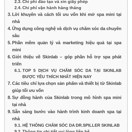
Chi phí đào tạo và xin giấy phép
Chi phí vận hành hàng tháng
Lời khuyên và cách tối ưu vốn khi mở spa mini tại
nhà
Ứng dụng công nghệ và dịch vụ chăm sóc da chuyên
sâu
Phần mềm quản lý và marketing hiệu quả tại spa
mini
Giới thiệu về Skinlab – góp phần hỗ trợ spa phát
triển
TOP 5 DỊCH VỤ CHĂM SÓC DA TẠI SKINLAB
ĐƯỢC YÊU THÍCH NHẤT HIỆN NAY
Các tiêu chí lựa chọn sản phẩm và thiết bị từ Skinlab
giúp tối ưu vốn
Sự đồng hành của Skinlab trong mô hình spa mini
tại nhà
Sẵn sàng bước vào hành trình kinh doanh spa tại
nhà
HỆ THỐNG CHĂM SÓC DA DR.SPILLER SKINLAB
Thông tin chi tiết vui lòng liên hệ