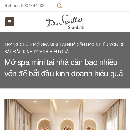
Skip
Hotline:
0904644488
to
content
TRANG CHỦ
»
MỞ SPA MINI TẠI NHÀ CẦN BAO NHIÊU VỐN ĐỂ
BẮT ĐẦU KINH DOANH HIỆU QUẢ
Mở spa mini tại nhà cần bao nhiêu
vốn để bắt đầu kinh doanh hiệu quả