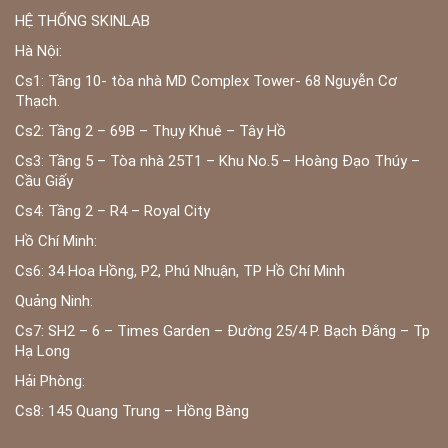
HỆ THỐNG SKINLAB
Hà Nội:
Cs1: Tầng 10- tòa nhà MD Complex Tower- 68 Nguyễn Cơ
Thạch.
Cs2: Tầng 2 – 69B – Thụy Khuê – Tây Hồ
Cs3: Tầng 5 – Tòa nhà 25T1 – Khu No.5 – Hoàng Đạo Thúy –
Cầu Giấy
Cs4: Tầng 2 – R4 – Royal City
Hồ Chí Minh:
Cs6: 34 Hoa Hồng, P2, Phú Nhuận, TP Hồ Chí Minh
Quảng Ninh:
Cs7: SH2 – 6 – Times Garden – Đường 25/4 P. Bạch Đằng – Tp
Hạ Long
Hải Phòng:
Cs8: 145 Quang Trung – Hồng Bàng