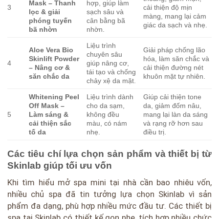
Mask – Thanh
hợp, giúp làm
3
cải thiện độ mịn
lọc & giải
sạch sâu và
màng, mang lại cảm
phóng tuyến
cân bằng bã
giác da sạch và nhẹ.
bã nhờn
nhờn.
Liệu trình
Aloe Vera Bio
Giải pháp chống lão
chuyên sâu
Skinlift Powder
hóa, làm săn chắc và
4
giúp nâng cơ,
– Nâng cơ &
cải thiện đường nét
tái tạo và chống
săn chắc da
khuôn mặt tự nhiên.
chảy xệ da mặt.
Whitening Peel
Liệu trình dành
Giúp cải thiện tone
Off Mask –
cho da sạm,
da, giảm đốm nâu,
5
Làm sáng &
không đều
mang lại làn da sáng
cải thiện sắc
màu, có nám
và rạng rỡ hơn sau
tố da
nhẹ.
điều trị.
Các tiêu chí lựa chọn sản phẩm và thiết bị từ
Skinlab giúp tối ưu vốn
Khi tìm hiểu mở spa mini tại nhà cần bao nhiêu vốn,
nhiều chủ spa đã tin tưởng lựa chọn Skinlab vì sản
phẩm đa dạng, phù hợp nhiều mức đầu tư. Các thiết bị
spa tại Skinlab có thiết kế gọn nhẹ, tích hợp nhiều chức