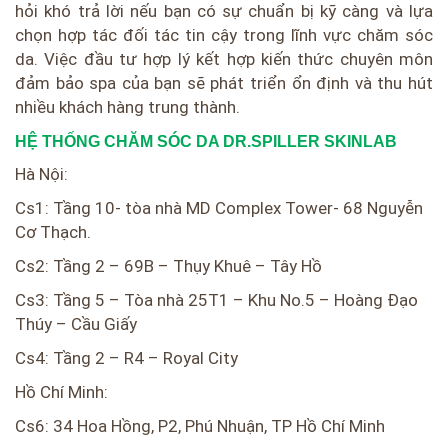
hỏi khó trả lời nếu bạn có sự chuẩn bị kỹ càng và lựa
chọn hợp tác đối tác tin cậy trong lĩnh vực chăm sóc
da. Việc đầu tư hợp lý kết hợp kiến thức chuyên môn
đảm bảo spa của bạn sẽ phát triển ổn định và thu hút
nhiều khách hàng trung thành.
HỆ THỐNG CHĂM SÓC DA DR.SPILLER SKINLAB
Hà Nội:
Cs1: Tầng 10- tòa nhà MD Complex Tower- 68 Nguyễn
Cơ Thạch.
Cs2: Tầng 2 – 69B – Thụy Khuê – Tây Hồ
Cs3: Tầng 5 – Tòa nhà 25T1 – Khu No.5 – Hoàng Đạo
Thúy – Cầu Giấy
Cs4: Tầng 2 – R4 – Royal City
Hồ Chí Minh:
Cs6: 34 Hoa Hồng, P2, Phú Nhuận, TP Hồ Chí Minh