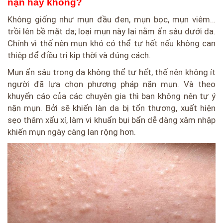
nặn hay không?
Không giống như mụn đầu đen, mụn bọc, mụn viêm…
trồi lên bề mặt da; loại mụn này lại nằm ẩn sâu dưới da.
Chính vì thế nên mụn khó có thể tự hết nếu không can
thiệp để điều trị kịp thời và đúng cách.
Mụn ẩn sâu trong da không thể tự hết, thế nên không ít
người đã lựa chọn phương pháp nặn mụn. Và theo
khuyến cáo của các chuyên gia thì bạn không nên tự ý
nặn mụn. Bởi sẽ khiến làn da bị tổn thương, xuất hiện
sẹo thâm xấu xí, làm vi khuẩn bụi bẩn dễ dàng xâm nhập
khiến mụn ngày càng lan rộng hơn.