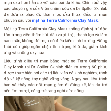
mụn cao hơn hẳn so với các loại da khác. Chính bởi vậy,
các chuyên gia của Viện chăm sóc da Dr Spiller Skinlab
đã đưa ra phác đồ thanh lọc dầu thừa, điều trị mụn
chuyên sâu với
mặt nạ Terra California Clay Mask
.
Mặt nạ Terra California Clay Mask khẳng định vị trí độc
tôn trong việc thấm hút dầu vượt trội, thanh lọc và làm
sạch sâu, không để mụn có điều kiện sinh trưởng. Đồng
thời còn giúp ngăn chặn tình trạng khô da, giảm kích
ứng và chống oxy hóa.
Liệu trình điều trị mụn bằng mặt nạ Terra California
Clay Mask tại Dr Spiller Skinlab diễn ra trong 60 phút,
được thực hiện bởi các trị liệu viên có kinh nghiệm, trình
độ và kỹ năng tay nghề vững vàng. Ngay sau liệu trình
bạn sẽ thấy các nốt mụn giảm đi đáng kể, làn da trở
nên ẩm mượt, căng trẻ rạng ngời sức sống.