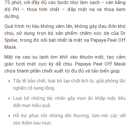
75 phút, với đầy đủ các bước như làm sạch – cân bằng
độ PH – thoa tinh chất – đắp mặt nạ và thoa kem
dưỡng.
Quá trình trị liệu không xâm lấn, không gây đau đớn khó
chịu, sử dụng trọn bộ sản phẩm chăm sóc da của Dr
Spiller, trong đó nổi bật nhất là mặt nạ Papaya Peel Off
Mask.
Mặt nạ cao su lạnh ôm khít vào khuôn mặt, tạo cảm
giác tươi mát cực kỳ dễ chịu. Papaya Peel Off Mask
chứa thành phần chiết xuất từ đu đủ và tảo biển giúp:
Tẩy tế bào chết, loại bỏ tạp chất tích tụ, giải phóng tắc
nghẽn cổ nang lông.
Loại bỏ những tác nhân gây mụn ẩn khắp mặt, tiêu
diệt mụn hiệu quả.
Hỗ trợ phục hồi những tổn thương, làm mờ các vết
sẹo thâm sau mụn.