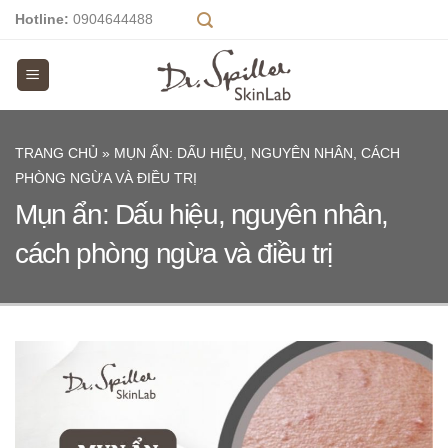
Skip
Hotline:
0904644488
to
content
TRANG CHỦ
»
MỤN ẨN: DẤU HIỆU, NGUYÊN NHÂN, CÁCH
PHÒNG NGỪA VÀ ĐIỀU TRỊ
Mụn ẩn: Dấu hiệu, nguyên nhân,
cách phòng ngừa và điều trị