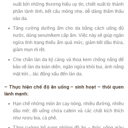
xuất bởi những thương hiệu uy tín, chiết xuất từ thành
phần lành tính, kết cấu mỏng nhẹ, dễ dàng thẩm thấu
vào da.
Tăng cường dưỡng ẩm cho da bằng cách uống đủ
nước, dùng serum/kem cấp ẩm. Việc này sẽ giúp ngăn
ngừa tình trạng thiếu ẩm quá mức, giảm tiết dầu thừa,
giảm mụn rõ rệt.
Che chắn làn da kỹ càng và thoa kem chống nắng để
bảo vệ làn da toàn diện, ngăn ngừa khói bụi, ánh nắng
mặt trời…tác động xấu đến làn da.
– Thực hiện chế độ ăn uống – sinh hoạt – thói quen
lành mạnh:
Hạn chế những món ăn cay nóng, nhiều đường, nhiều
dầu mỡ; đồ uống chứa cafein và các chất kích thích
như rượu bia, cà phê.
Tăng cường bổ sung những đồ ăn – thức uống giàu