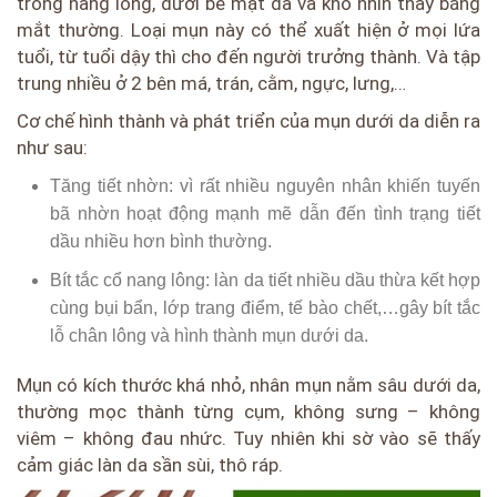
trong nang lông, dưới bề mặt da và khó nhìn thấy bằng
mắt thường. Loại mụn này có thể xuất hiện ở mọi lứa
tuổi, từ tuổi dậy thì cho đến người trưởng thành. Và tập
trung nhiều ở 2 bên má, trán, cằm, ngực, lưng,…
Cơ chế hình thành và phát triển của mụn dưới da diễn ra
như sau:
Tăng tiết nhờn: vì rất nhiều nguyên nhân khiến tuyến
bã nhờn hoạt động mạnh mẽ dẫn đến tình trạng tiết
dầu nhiều hơn bình thường.
Bít tắc cổ nang lông: làn da tiết nhiều dầu thừa kết hợp
cùng bụi bẩn, lớp trang điểm, tế bào chết,…gây bít tắc
lỗ chân lông và hình thành mụn dưới da.
Mụn có kích thước khá nhỏ, nhân mụn nằm sâu dưới da,
thường mọc thành từng cụm, không sưng – không
viêm – không đau nhức. Tuy nhiên khi sờ vào sẽ thấy
cảm giác làn da sần sùi, thô ráp.