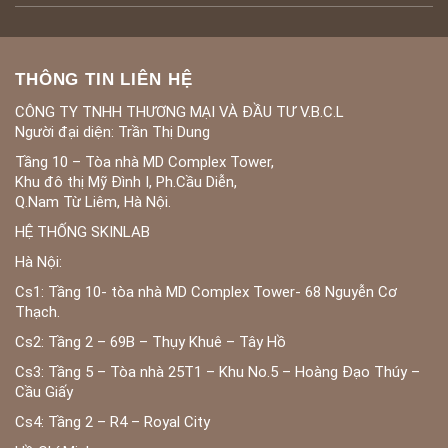
THÔNG TIN LIÊN HỆ
CÔNG TY TNHH THƯƠNG MẠI VÀ ĐẦU TƯ V.B.C.L
Người đại diện: Trần Thị Dung
Tầng 10 – Tòa nhà MD Complex Tower,
Khu đô thị Mỹ Đình I, Ph.Cầu Diễn,
Q.Nam Từ Liêm, Hà Nội.
HỆ THỐNG SKINLAB
Hà Nội:
Cs1: Tầng 10- tòa nhà MD Complex Tower- 68 Nguyễn Cơ
Thạch.
Cs2: Tầng 2 – 69B – Thụy Khuê – Tây Hồ
Cs3: Tầng 5 – Tòa nhà 25T1 – Khu No.5 – Hoàng Đạo Thúy –
Cầu Giấy
Cs4: Tầng 2 – R4 – Royal City