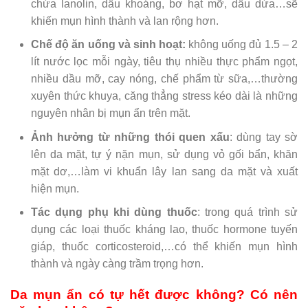
chứa lanolin, dầu khoáng, bơ hạt mỡ, dầu dừa…sẽ
khiến mụn hình thành và lan rộng hơn.
Chế độ ăn uống và sinh hoạt:
không uống đủ 1.5 – 2
lít nước lọc mỗi ngày, tiêu thụ nhiều thực phẩm ngọt,
nhiều dầu mỡ, cay nóng, chế phẩm từ sữa,…thường
xuyên thức khuya, căng thẳng stress kéo dài là những
nguyên nhân bị mụn ẩn trên mặt.
Ảnh hưởng từ những thói quen xấu
: dùng tay sờ
lên da mặt, tự ý nặn mụn, sử dụng vỏ gối bẩn, khăn
mặt dơ,…làm vi khuẩn lây lan sang da mặt và xuất
hiện mụn.
Tác dụng phụ khi dùng thuốc
: trong quá trình sử
dụng các loại thuốc kháng lao, thuốc hormone tuyến
giáp, thuốc corticosteroid,…có thể khiến mụn hình
thành và ngày càng trầm trọng hơn.
Da mụn ẩn có tự hết được không? Có nên