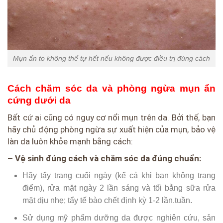
Mụn ẩn to không thể tự hết nếu không được điều trị đúng cách
Cách chăm sóc da và phòng ngừa mụn ẩn
cứng dưới da
Bất cứ ai cũng có nguy cơ nổi mụn trên da. Bởi thế, bạn
hãy chủ động phòng ngừa sự xuất hiện của mụn, bảo vệ
làn da luôn khỏe mạnh bằng cách:
– Vệ sinh đúng cách và chăm sóc da đúng chuẩn:
Hãy tẩy trang cuối ngày (kể cả khi bạn không trang
điểm), rửa mặt ngày 2 lần sáng và tối bằng sữa rửa
mặt dịu nhẹ; tẩy tế bào chết định kỳ 1-2 lần.tuần.
Sử dụng mỹ phẩm dưỡng da được nghiên cứu, sản