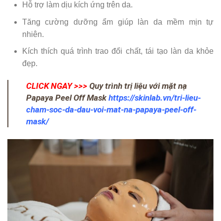
Hỗ trợ làm dịu kích ứng trên da.
Tăng cường dưỡng ẩm giúp làn da mềm mịn tự
nhiên.
Kích thích quá trình trao đổi chất, tái tạo làn da khỏe
đẹp.
CLICK NGAY >>>
Quy trình trị liệu với mặt nạ
Papaya Peel Off Mask
https://skinlab.vn/tri-lieu-
cham-soc-da-dau-voi-mat-na-papaya-peel-off-
mask/