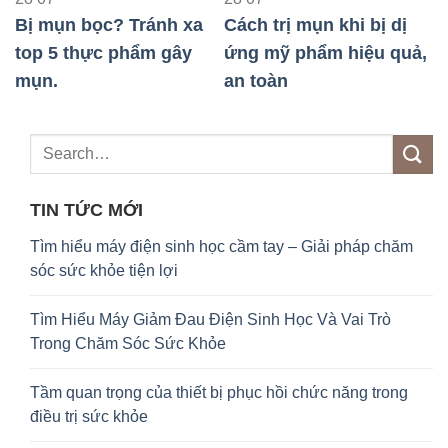
Cách trị mụn khi bị dị
Vitamin trị mụn tuổi dậy
Ă
ứng mỹ phẩm hiệu quả,
thì: Giải pháp hiệu quả
m
an toàn
cho da
g
TIN TỨC MỚI
Tìm hiểu máy điện sinh học cầm tay – Giải pháp chăm
sóc sức khỏe tiện lợi
Tìm Hiểu Máy Giảm Đau Điện Sinh Học Và Vai Trò
Trong Chăm Sóc Sức Khỏe
Tầm quan trọng của thiết bị phục hồi chức năng trong
điều trị sức khỏe