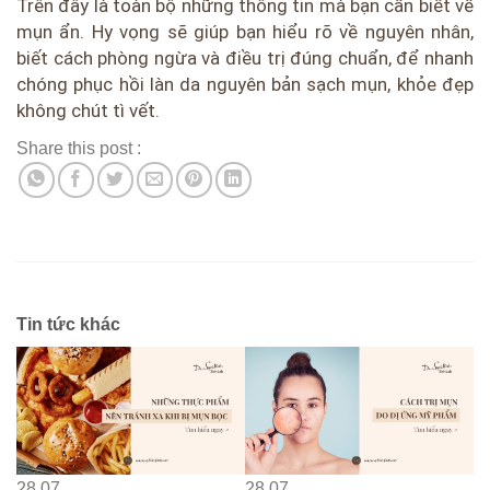
Trên đây là toàn bộ những thông tin mà bạn cần biết về
mụn ẩn. Hy vọng sẽ giúp bạn hiểu rõ về nguyên nhân,
biết cách phòng ngừa và điều trị đúng chuẩn, để nhanh
chóng phục hồi làn da nguyên bản sạch mụn, khỏe đẹp
không chút tì vết.
Share this post :
Tin tức khác
28
07
28
07
2