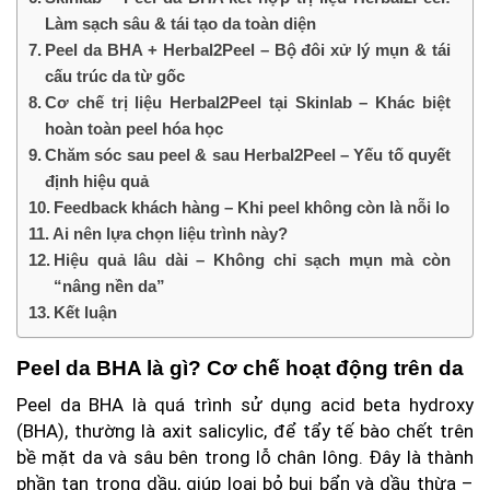
Làm sạch sâu & tái tạo da toàn diện
Peel da BHA + Herbal2Peel – Bộ đôi xử lý mụn & tái
cấu trúc da từ gốc
Cơ chế trị liệu Herbal2Peel tại Skinlab – Khác biệt
hoàn toàn peel hóa học
Chăm sóc sau peel & sau Herbal2Peel – Yếu tố quyết
định hiệu quả
Feedback khách hàng – Khi peel không còn là nỗi lo
Ai nên lựa chọn liệu trình này?
Hiệu quả lâu dài – Không chỉ sạch mụn mà còn
“nâng nền da”
Kết luận
Peel da BHA là gì? Cơ chế hoạt động trên da
Peel da BHA là quá trình sử dụng acid beta hydroxy
(BHA), thường là axit salicylic, để tẩy tế bào chết trên
bề mặt da và sâu bên trong lỗ chân lông. Đây là thành
phần tan trong dầu, giúp loại bỏ bụi bẩn và dầu thừa –