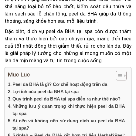
khả năng loại bỏ tế bào chết, kiểm soát dầu thừa và
làm sạch sâu lỗ chân lông, peel da BHA giúp da thông
thoáng, sáng khỏe hơn sau mỗi liệu trình.
Đặc biệt, dịch vụ peel da BHA tại spa còn được thăm
khám và thực hiện bởi các chuyên gia, mang đến hiệu
quả tốt nhất đồng thời giảm thiểu rủi ro cho làn da. Đây
là giải pháp lý tưởng cho những ai mong muốn có một
làn da mịn màng và tự tin trong cuộc sống.
Mục Lục
Peel da BHA là gì? Cơ chế hoạt động trên da
Lợi ích của peel da BHA tại spa
Quy trình peel da BHA tại spa diễn ra như thế nào?
Những lưu ý quan trọng khi thực hiện peel da BHA
tại spa
Ai nên và không nên sử dụng dịch vụ peel da BHA
tại spa?
Skinlab – Peel da BHA kết hợp trị liệu Herbal2Peel: