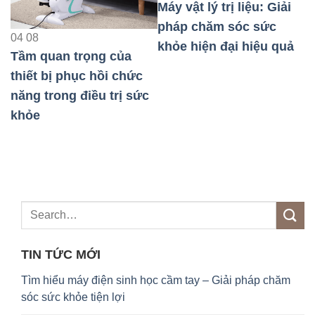
Máy vật lý trị liệu: Giải
0
pháp chăm sóc sức
M
04
08
khỏe hiện đại hiệu quả
p
Tầm quan trọng của
k
thiết bị phục hồi chức
năng trong điều trị sức
au
khỏe
TIN TỨC MỚI
Tìm hiểu máy điện sinh học cầm tay – Giải pháp chăm
sóc sức khỏe tiện lợi