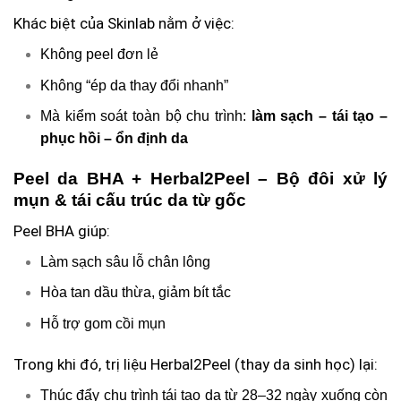
Khác biệt của Skinlab nằm ở việc:
Không peel đơn lẻ
Không “ép da thay đổi nhanh”
Mà kiểm soát toàn bộ chu trình:
làm sạch – tái tạo –
phục hồi – ổn định da
Peel da BHA + Herbal2Peel – Bộ đôi xử lý
mụn & tái cấu trúc da từ gốc
Peel BHA giúp:
Làm sạch sâu lỗ chân lông
Hòa tan dầu thừa, giảm bít tắc
Hỗ trợ gom cồi mụn
Trong khi đó, trị liệu Herbal2Peel (thay da sinh học) lại:
Thúc đẩy chu trình tái tạo da từ 28–32 ngày xuống còn