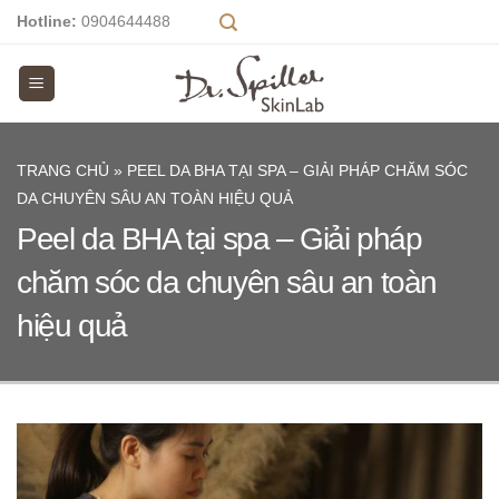
Skip
Hotline:
0904644488
to
content
TRANG CHỦ
»
PEEL DA BHA TẠI SPA – GIẢI PHÁP CHĂM SÓC
DA CHUYÊN SÂU AN TOÀN HIỆU QUẢ
Peel da BHA tại spa – Giải pháp
chăm sóc da chuyên sâu an toàn
hiệu quả