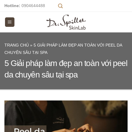
Skip
Hotline:
0904644488
to
content
TRANG CHỦ
»
5 GIẢI PHÁP LÀM ĐẸP AN TOÀN VỚI PEEL DA
CHUYÊN SÂU TẠI SPA
5 Giải pháp làm đẹp an toàn với peel
da chuyên sâu tại spa