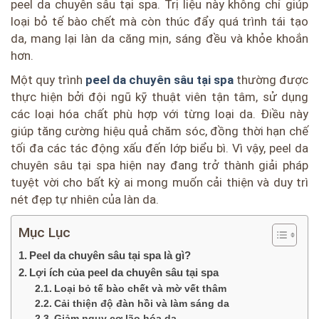
peel da chuyên sâu tại spa. Trị liệu này không chỉ giúp
loại bỏ tế bào chết mà còn thúc đẩy quá trình tái tạo
da, mang lại làn da căng mịn, sáng đều và khỏe khoắn
hơn.
Một quy trình
peel da chuyên sâu tại spa
thường được
thực hiện bởi đội ngũ kỹ thuật viên tận tâm, sử dụng
các loại hóa chất phù hợp với từng loại da. Điều này
giúp tăng cường hiệu quả chăm sóc, đồng thời hạn chế
tối đa các tác động xấu đến lớp biểu bì. Vì vậy, peel da
chuyên sâu tại spa hiện nay đang trở thành giải pháp
tuyệt vời cho bất kỳ ai mong muốn cải thiện và duy trì
nét đẹp tự nhiên của làn da.
Mục Lục
Peel da chuyên sâu tại spa là gì?
Lợi ích của peel da chuyên sâu tại spa
Loại bỏ tế bào chết và mờ vết thâm
Cải thiện độ đàn hồi và làm sáng da
Giảm nguy cơ lão hóa da