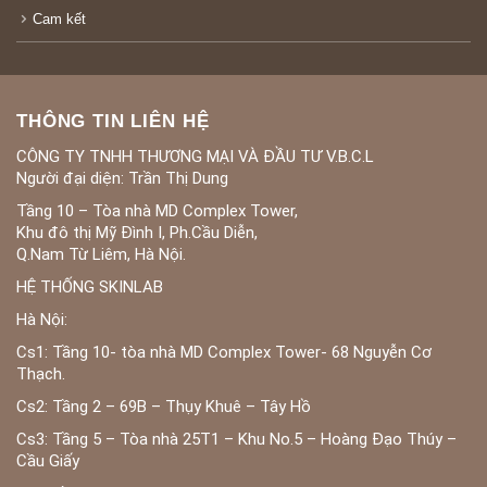
Cam kết
THÔNG TIN LIÊN HỆ
CÔNG TY TNHH THƯƠNG MẠI VÀ ĐẦU TƯ V.B.C.L
Người đại diện: Trần Thị Dung
Tầng 10 – Tòa nhà MD Complex Tower,
Khu đô thị Mỹ Đình I, Ph.Cầu Diễn,
Q.Nam Từ Liêm, Hà Nội.
HỆ THỐNG SKINLAB
Hà Nội:
Cs1: Tầng 10- tòa nhà MD Complex Tower- 68 Nguyễn Cơ
Thạch.
Cs2: Tầng 2 – 69B – Thụy Khuê – Tây Hồ
Cs3: Tầng 5 – Tòa nhà 25T1 – Khu No.5 – Hoàng Đạo Thúy –
Cầu Giấy