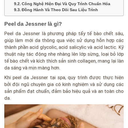
Công Nghệ Hiện Đại Và Quy Trình Chuẩn Hóa
Đồng Hành Và Theo Dõi Sau Liệu Trình
Peel da Jessner là gì?
Peel da Jessner là phương pháp tẩy tế bào chết sâu,
giúp làm mới da thông qua việc sử dụng hỗn hợp các
thành phần acid glycolic, acid salicylic và acid lactic. Kỹ
thuật này tác động nhẹ nhàng lên lớp sừng, loại bỏ lớp
tế bào chết và kích thích sản sinh collagen, mang lại làn
da sáng và mịn màng hơn.
Khi peel da Jessner tại spa, quy trình được thực hiện
bởi đội ngũ chuyên gia có kinh nghiệm và sử dụng các
sản phẩm đạt chuẩn, đảm bảo hiệu quả và an toàn cho
da.