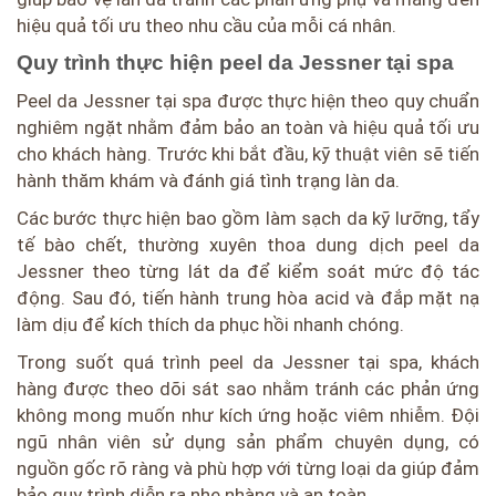
hiệu quả tối ưu theo nhu cầu của mỗi cá nhân.
Quy trình thực hiện peel da Jessner tại spa
Peel da Jessner tại spa được thực hiện theo quy chuẩn
nghiêm ngặt nhằm đảm bảo an toàn và hiệu quả tối ưu
cho khách hàng. Trước khi bắt đầu, kỹ thuật viên sẽ tiến
hành thăm khám và đánh giá tình trạng làn da.
Các bước thực hiện bao gồm làm sạch da kỹ lưỡng, tẩy
tế bào chết, thường xuyên thoa dung dịch peel da
Jessner theo từng lát da để kiểm soát mức độ tác
động. Sau đó, tiến hành trung hòa acid và đắp mặt nạ
làm dịu để kích thích da phục hồi nhanh chóng.
Trong suốt quá trình peel da Jessner tại spa, khách
hàng được theo dõi sát sao nhằm tránh các phản ứng
không mong muốn như kích ứng hoặc viêm nhiễm. Đội
ngũ nhân viên sử dụng sản phẩm chuyên dụng, có
nguồn gốc rõ ràng và phù hợp với từng loại da giúp đảm
bảo quy trình diễn ra nhẹ nhàng và an toàn.