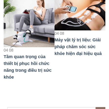
04
08
Máy vật lý trị liệu: Giải
0
pháp chăm sóc sức
M
04
08
khỏe hiện đại hiệu quả
p
Tầm quan trọng của
k
thiết bị phục hồi chức
năng trong điều trị sức
au
khỏe