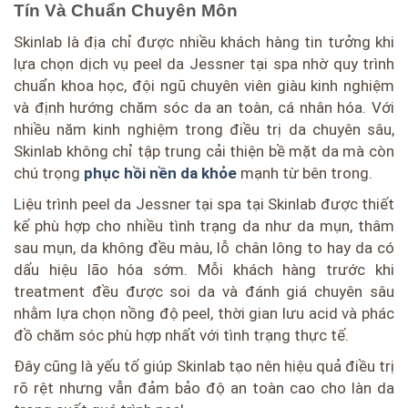
Tín Và Chuẩn Chuyên Môn
Skinlab là địa chỉ được nhiều khách hàng tin tưởng khi
lựa chọn dịch vụ peel da Jessner tại spa nhờ quy trình
chuẩn khoa học, đội ngũ chuyên viên giàu kinh nghiệm
và định hướng chăm sóc da an toàn, cá nhân hóa. Với
nhiều năm kinh nghiệm trong điều trị da chuyên sâu,
Skinlab không chỉ tập trung cải thiện bề mặt da mà còn
chú trọng
phục hồi nền da khỏe
mạnh từ bên trong.
Liệu trình peel da Jessner tại spa tại Skinlab được thiết
kế phù hợp cho nhiều tình trạng da như da mụn, thâm
sau mụn, da không đều màu, lỗ chân lông to hay da có
dấu hiệu lão hóa sớm. Mỗi khách hàng trước khi
treatment đều được soi da và đánh giá chuyên sâu
nhằm lựa chọn nồng độ peel, thời gian lưu acid và phác
đồ chăm sóc phù hợp nhất với tình trạng thực tế.
Đây cũng là yếu tố giúp Skinlab tạo nên hiệu quả điều trị
rõ rệt nhưng vẫn đảm bảo độ an toàn cao cho làn da