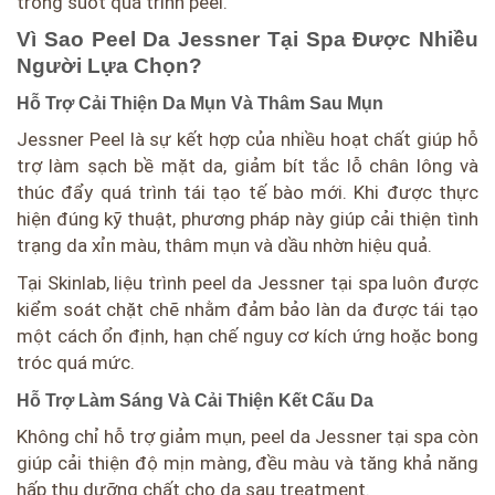
trong suốt quá trình peel.
Vì Sao Peel Da Jessner Tại Spa Được Nhiều
Người Lựa Chọn?
Hỗ Trợ Cải Thiện Da Mụn Và Thâm Sau Mụn
Jessner Peel là sự kết hợp của nhiều hoạt chất giúp hỗ
trợ làm sạch bề mặt da, giảm bít tắc lỗ chân lông và
thúc đẩy quá trình tái tạo tế bào mới. Khi được thực
hiện đúng kỹ thuật, phương pháp này giúp cải thiện tình
trạng da xỉn màu, thâm mụn và dầu nhờn hiệu quả.
Tại Skinlab, liệu trình peel da Jessner tại spa luôn được
kiểm soát chặt chẽ nhằm đảm bảo làn da được tái tạo
một cách ổn định, hạn chế nguy cơ kích ứng hoặc bong
tróc quá mức.
Hỗ Trợ Làm Sáng Và Cải Thiện Kết Cấu Da
Không chỉ hỗ trợ giảm mụn, peel da Jessner tại spa còn
giúp cải thiện độ mịn màng, đều màu và tăng khả năng
hấp thụ dưỡng chất cho da sau treatment.