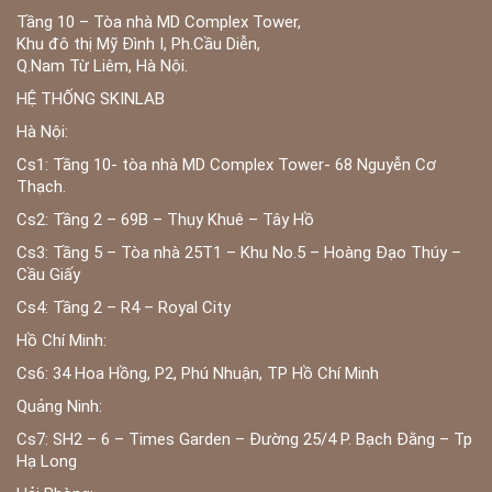
Tầng 10 – Tòa nhà MD Complex Tower,
Khu đô thị Mỹ Đình I, Ph.Cầu Diễn,
Q.Nam Từ Liêm, Hà Nội.
HỆ THỐNG SKINLAB
Hà Nội:
Cs1: Tầng 10- tòa nhà MD Complex Tower- 68 Nguyễn Cơ
Thạch.
Cs2: Tầng 2 – 69B – Thụy Khuê – Tây Hồ
Cs3: Tầng 5 – Tòa nhà 25T1 – Khu No.5 – Hoàng Đạo Thúy –
Cầu Giấy
Cs4: Tầng 2 – R4 – Royal City
Hồ Chí Minh:
Cs6: 34 Hoa Hồng, P2, Phú Nhuận, TP Hồ Chí Minh
Quảng Ninh:
Cs7: SH2 – 6 – Times Garden – Đường 25/4 P. Bạch Đằng – Tp
Hạ Long