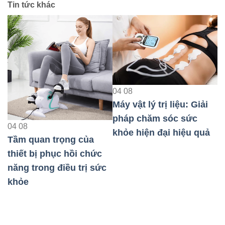
Tin tức khác
04
08
Máy vật lý trị liệu: Giải
0
pháp chăm sóc sức
M
04
08
khỏe hiện đại hiệu quả
p
Tầm quan trọng của
k
thiết bị phục hồi chức
năng trong điều trị sức
au
khỏe