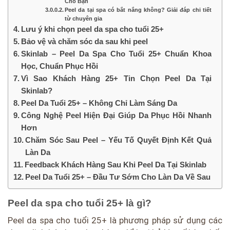
Cho Bạn
Peel da tại spa có bắt nắng không? Giải đáp chi tiết
từ chuyên gia
Lưu ý khi chọn peel da spa cho tuổi 25+
Bảo vệ và chăm sóc da sau khi peel
Skinlab – Peel Da Spa Cho Tuổi 25+ Chuẩn Khoa
Học, Chuẩn Phục Hồi
Vì Sao Khách Hàng 25+ Tin Chọn Peel Da Tại
Skinlab?
Peel Da Tuổi 25+ – Không Chỉ Làm Sáng Da
Công Nghệ Peel Hiện Đại Giúp Da Phục Hồi Nhanh
Hơn
Chăm Sóc Sau Peel – Yếu Tố Quyết Định Kết Quả
Làn Da
Feedback Khách Hàng Sau Khi Peel Da Tại Skinlab
Peel Da Tuổi 25+ – Đầu Tư Sớm Cho Làn Da Về Sau
Peel da spa cho tuổi 25+ là gì?
Peel da spa cho tuổi 25+ là phương pháp sử dụng các