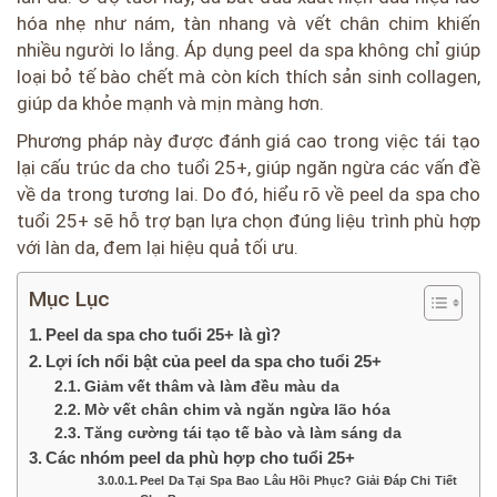
hóa nhẹ như nám, tàn nhang và vết chân chim khiến
nhiều người lo lắng. Áp dụng peel da spa không chỉ giúp
loại bỏ tế bào chết mà còn kích thích sản sinh collagen,
giúp da khỏe mạnh và mịn màng hơn.
Phương pháp này được đánh giá cao trong việc tái tạo
lại cấu trúc da cho tuổi 25+, giúp ngăn ngừa các vấn đề
về da trong tương lai. Do đó, hiểu rõ về peel da spa cho
tuổi 25+ sẽ hỗ trợ bạn lựa chọn đúng liệu trình phù hợp
với làn da, đem lại hiệu quả tối ưu.
Mục Lục
Peel da spa cho tuổi 25+ là gì?
Lợi ích nổi bật của peel da spa cho tuổi 25+
Giảm vết thâm và làm đều màu da
Mờ vết chân chim và ngăn ngừa lão hóa
Tăng cường tái tạo tế bào và làm sáng da
Các nhóm peel da phù hợp cho tuổi 25+
Peel Da Tại Spa Bao Lâu Hồi Phục? Giải Đáp Chi Tiết