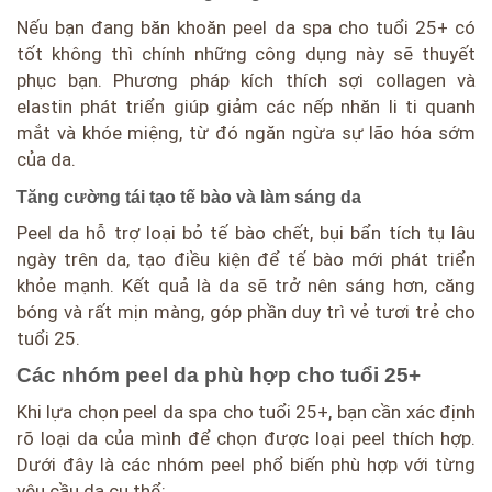
Nếu bạn đang băn khoăn peel da spa cho tuổi 25+ có
tốt không thì chính những công dụng này sẽ thuyết
phục bạn. Phương pháp kích thích sợi collagen và
elastin phát triển giúp giảm các nếp nhăn li ti quanh
mắt và khóe miệng, từ đó ngăn ngừa sự lão hóa sớm
của da.
Tăng cường tái tạo tế bào và làm sáng da
Peel da hỗ trợ loại bỏ tế bào chết, bụi bẩn tích tụ lâu
ngày trên da, tạo điều kiện để tế bào mới phát triển
khỏe mạnh. Kết quả là da sẽ trở nên sáng hơn, căng
bóng và rất mịn màng, góp phần duy trì vẻ tươi trẻ cho
tuổi 25.
Các nhóm peel da phù hợp cho tuổi 25+
Khi lựa chọn peel da spa cho tuổi 25+, bạn cần xác định
rõ loại da của mình để chọn được loại peel thích hợp.
Dưới đây là các nhóm peel phổ biến phù hợp với từng
yêu cầu da cụ thể: