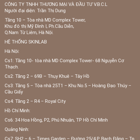
CÔNG TY TNHH THƯƠNG MẠI VÀ ĐẦU TƯ V.B.C.L
Người đại diện: Trần Thị Dung
Tầng 10 – Tòa nhà MD Complex Tower,
Khu đô thị Mỹ Đình I, Ph.Cầu Diễn,
Q.Nam Từ Liêm, Hà Nội.
HỆ THỐNG SKINLAB
Hà Nội:
Cs1: Tầng 10- tòa nhà MD Complex Tower- 68 Nguyễn Cơ
Thạch.
Cs2: Tầng 2 – 69B – Thụy Khuê – Tây Hồ
Cs3: Tầng 5 – Tòa nhà 25T1 – Khu No.5 – Hoàng Đạo Thúy –
Cầu Giấy
Cs4: Tầng 2 – R4 – Royal City
Hồ Chí Minh:
Cs6: 34 Hoa Hồng, P2, Phú Nhuận, TP Hồ Chí Minh
Quảng Ninh:
Cs7: SH2 – 6 – Times Garden – Đường 25/4 P. Bạch Đằng – Tp