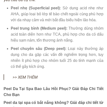
Peel nhẹ (Superficial peel):
Sử dụng acid nhẹ như
AHA, giúp loại bỏ lớp tế bào chết ngoài cùng phù hợp
với da nhạy cảm và mới bắt đầu biểu hiện lão hóa.
Peel trung bình (Medium peel):
Thường dùng nhóm
acid toàn diện hơn như TCA, phù hợp cho da có dấu
hiệu sạm nám, tổn thương ánh nắng.
Peel chuyên sâu (Deep peel):
Loại này thường áp
dụng cho da gặp các vấn đề nghiêm trọng hơn, tuy
nhiên ít phù hợp cho nhóm tuổi 25 do tính mạnh của
có thể gây kích ứng.
>> XEM THÊM
Peel Da Tại Spa Bao Lâu Hồi Phục? Giải Đáp Chi Tiết
Cho Bạn
Peel da tại spa có bắt nắng không? Giải đáp chi tiết từ