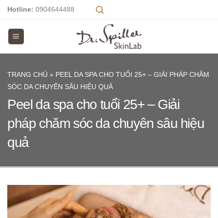
Skip
Hotline:
0904644488
to
content
TRANG CHỦ
»
PEEL DA SPA CHO TUỔI 25+ – GIẢI PHÁP CHĂM
SÓC DA CHUYÊN SÂU HIỆU QUẢ
Peel da spa cho tuổi 25+ – Giải
pháp chăm sóc da chuyên sâu hiệu
quả