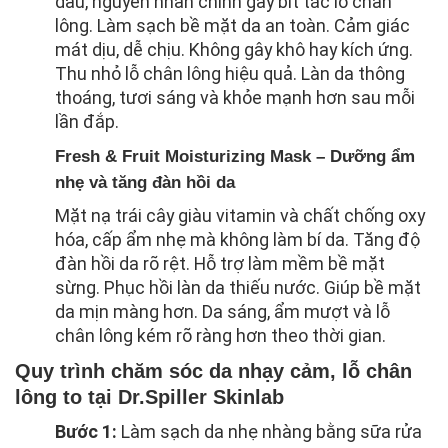
dầu, nguyên nhân chính gây bít tắc lỗ chân
lông. Làm sạch bề mặt da an toàn. Cảm giác
mát dịu, dễ chịu. Không gây khô hay kích ứng.
Thu nhỏ lỗ chân lông hiệu quả. Làn da thông
thoáng, tươi sáng và khỏe mạnh hơn sau mỗi
lần đắp.
Fresh & Fruit Moisturizing Mask – Dưỡng ẩm
nhẹ và tăng đàn hồi da
Mặt nạ trái cây giàu vitamin và chất chống oxy
hóa, cấp ẩm nhẹ mà không làm bí da. Tăng độ
đàn hồi da rõ rệt. Hỗ trợ làm mềm bề mặt
sừng. Phục hồi làn da thiếu nước. Giúp bề mặt
da mịn màng hơn. Da sáng, ẩm mượt và lỗ
chân lông kém rõ ràng hơn theo thời gian.
Quy trình chăm sóc da nhạy cảm, lỗ chân
lông to tại Dr.Spiller Skinlab
Bước 1:
Làm sạch da nhẹ nhàng bằng sữa rửa