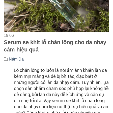
19
06
Serum se khít lỗ chân lông cho da nhạy
cảm hiệu quả
Nám Da
Lỗ chân lông to luôn là nỗi ám ảnh khiến làn da
kém mịn màng và dễ bị bít tắc, đặc biệt ở
những người có làn da nhạy cảm. Tuy nhiên, lựa
chọn sản phẩm chăm sóc phù hợp lại không hề
dễ dàng, bởi làn da này dễ kích ứng và cần sự
dịu nhẹ tối đa. Vậy serum se khít lỗ chân lông
cho da nhạy cảm liệu có thật sự hiệu quả và an
toàn? Cùng khám phá giải pháp chuyên sâu