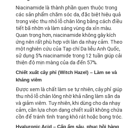
Niacinamide là thành phần quen thuộc trong
các sản phẩm chăm sóc da, đặc biệt hiệu quả
trong việc thu nhỏ lỗ chân lông bằng cách điều
tiết bã nhờn và làm sáng vùng da xỉn màu.
Quan trọng hơn, niacinamide không gây kích
ứng nên rất phù hợp với làn da nhạy cảm. Theo
một nghiên cứu của Tạp chí Da liễu Anh Quốc,
sử dụng 5% niacinamide trong 12 tuần giúp cải
thiện độ mịn màng của da đến 57%.
Chiết xuất cây phỉ (Witch Hazel) – Làm se và
kháng viêm
Được xem là chất làm se tự nhiên, cây phỉ giúp
thu nhỏ lỗ chân lông nhờ khả năng làm săn da
và giảm viêm. Tuy nhiên, khi dùng cho da nhạy
cảm, cần lựa chọn dạng chiết xuất không chứa
cồn để tránh tình trạng khô rát hoặc bong tróc.
Hyaluronic Acid – Cấp ẩm sâu, phục hồi hàng