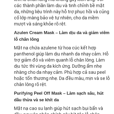
các thành phần làm dịu và tinh chỉnh bề mặt
da, những liệu trình này hỗ trợ phục hồi và củng
cố lớp màng bảo vệ tự nhiên, cho da mềm
mượt và sáng khỏe rõ rệt.
Azulen Cream Mask – Làm dịu da và giảm viêm
lỗ chân lông
Mặt nạ chứa azulene từ hoa cúc kết hợp
panthenol giúp làm dịu nhanh da nhạy cảm. Hỗ
trợ giảm đỏ và viêm quanh lỗ chân lông. Làm
dịu tức thì vùng da kích ứng. Dưỡng ẩm nhẹ
nhàng cho da nhạy cảm. Phù hợp cả sau peel
hoặc tổn thương nhẹ. Da đều màu, mịn và se lỗ
chân lông rõ rệt.
Purifying Peel Off Mask – Làm sạch sâu, hút
dầu thừa và se khít da
Mặt nạ cao su lạnh giúp hút sạch bụi bẩn và