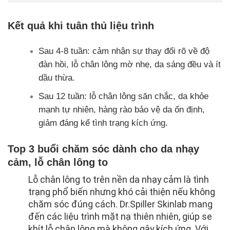
Kết quả khi tuân thủ liệu trình
Sau 4‑8 tuần: cảm nhận sự thay đổi rõ về độ
đàn hồi, lỗ chân lông mờ nhẹ, da sáng đều và ít
dầu thừa.
Sau 12 tuần: lỗ chân lông săn chắc, da khỏe
mạnh tự nhiên, hàng rào bảo vệ da ổn định,
giảm đáng kể tình trạng kích ứng.
Top 3 buổi chăm sóc dành cho da nhạy
cảm, lỗ chân lông to
Lỗ chân lông to trên nền da nhạy cảm là tình
trạng phổ biến nhưng khó cải thiện nếu không
chăm sóc đúng cách. Dr.Spiller Skinlab mang
đến các liệu trình mặt nạ thiên nhiên, giúp se
khít lỗ chân lông mà không gây kích ứng. Với