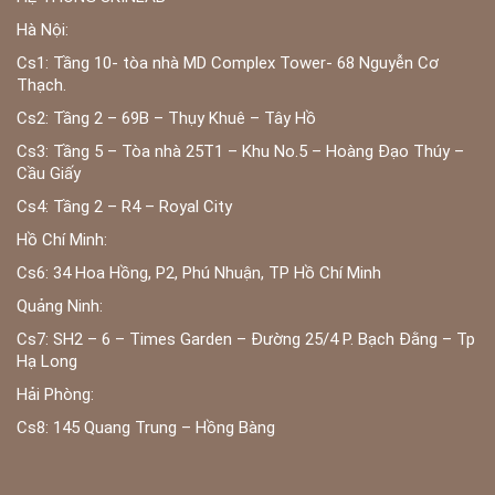
Hà Nội:
Cs1: Tầng 10- tòa nhà MD Complex Tower- 68 Nguyễn Cơ
Thạch.
Cs2: Tầng 2 – 69B – Thụy Khuê – Tây Hồ
Cs3: Tầng 5 – Tòa nhà 25T1 – Khu No.5 – Hoàng Đạo Thúy –
Cầu Giấy
Cs4: Tầng 2 – R4 – Royal City
Hồ Chí Minh:
Cs6: 34 Hoa Hồng, P2, Phú Nhuận, TP Hồ Chí Minh
Quảng Ninh:
Cs7: SH2 – 6 – Times Garden – Đường 25/4 P. Bạch Đằng – Tp
Hạ Long
Hải Phòng:
Cs8: 145 Quang Trung – Hồng Bàng