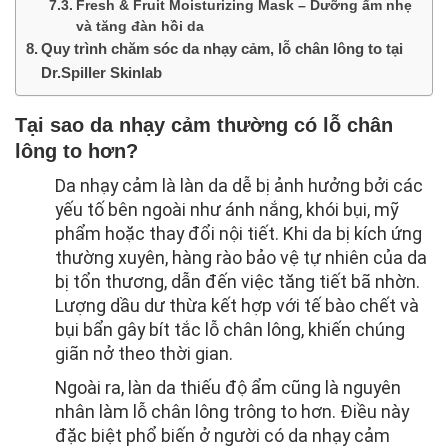
Fresh & Fruit Moisturizing Mask – Dưỡng ẩm nhẹ
và tăng đàn hồi da
Quy trình chăm sóc da nhạy cảm, lỗ chân lông to tại
Dr.Spiller Skinlab
Tại sao da nhạy cảm thường có lỗ chân
lông to hơn?
Da nhạy cảm là làn da dễ bị ảnh hưởng bởi các
yếu tố bên ngoài như ánh nắng, khói bụi, mỹ
phẩm hoặc thay đổi nội tiết. Khi da bị kích ứng
thường xuyên, hàng rào bảo vệ tự nhiên của da
bị tổn thương, dẫn đến việc tăng tiết bã nhờn.
Lượng dầu dư thừa kết hợp với tế bào chết và
bụi bẩn gây bít tắc lỗ chân lông, khiến chúng
giãn nở theo thời gian.
Ngoài ra, làn da thiếu độ ẩm cũng là nguyên
nhân làm lỗ chân lông trông to hơn. Điều này
đặc biệt phổ biến ở người có da nhạy cảm