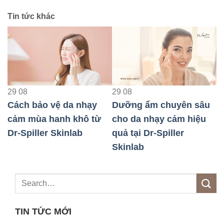
Tin tức khác
9
08
29
08
29
08
ách bảo vệ da nhạy
Dưỡng ẩm chuyên sâu
Dưỡn
ảm mùa hanh khô từ
cho da nhạy cảm hiệu
da n
-Spiller Skinlab
quả tại Dr-Spiller
chăm 
Skinlab
TIN TỨC MỚI