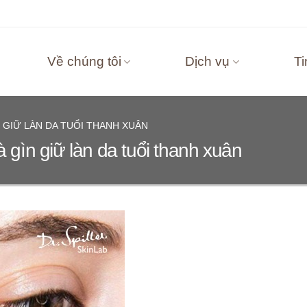
Về chúng tôi
Dịch vụ
Ti
N GIỮ LÀN DA TUỔI THANH XUÂN
 gìn giữ làn da tuổi thanh xuân