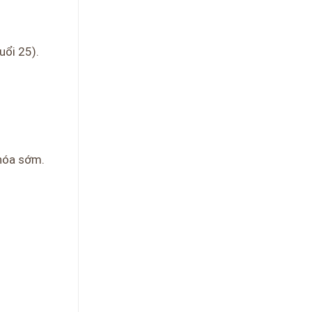
uổi 25).
 hóa sớm.