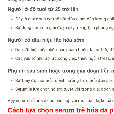
Người ở độ tuổi từ 25 trở lên
Đây là giai đoạn cơ thể bắt đầu giảm dần lượng co
Sử dụng serum ở giai đoạn này mang tính phòng ngừa 
Người có dấu hiệu lão hóa sớm
Da xuất hiện nếp nhăn, nám, sạm hoặc da mất độ đàn
Các yếu tố như áp lực công việc, thiếu ngủ, stress
Phụ nữ sau sinh hoặc trong giai đoạn tiền 
Sự thay đổi nội tiết tố ảnh hưởng trực tiếp đến sức 
Serum là lựa chọn hỗ trợ tuyệt vời trong giai đoạn 
Vậy serum trẻ hóa da có phù hợp với mọi loại da, kể cả
Cách lựa chọn serum trẻ hóa da p