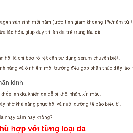
llagen sản sinh mỗi năm (ước tính giảm khoảng 1%/năm từ t
lão hóa, giúp duy trì làn da trẻ trung lâu dài.
 hồi là chỉ báo rõ rệt cần sử dụng serum chuyên biệt.
, ánh nắng và ô nhiễm môi trường đều góp phần thúc đẩy lão
mãn kinh
khỏe làn da, khiến da dễ bị khô, nhăn, xỉn màu.
này nhờ khả năng phục hồi và nuôi dưỡng tế bào biểu bì.
 da nhạy cảm hay không?
hù hợp với từng loại da