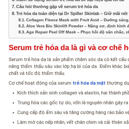
Câu hỏi thường gặp về serum trẻ hóa da
Trẻ hóa da toàn diện tại Dr Spiller Skinlab – Giữ mãi né
Collagen Fleece Mask with Fruit Acid – Dưỡng sáng, 
Aloe Vera Bio Skinlift Powder – Nâng cơ, định hình
Age Repair Peel Off Mask – Phục hồi độ săn chắc, 
Serum trẻ hóa da là gì và cơ chế 
Serum trẻ hóa da là sản phẩm chăm sóc da có kết cấu 
năng thẩm thấu sâu vào lớp hạ bì của da. Điểm khác b
chất và tốc độ thẩm thấu.
Cơ chế hoạt động của serum
trẻ hóa da mặt
thường dựa
Kích thích sản sinh collagen và elastin, hai thành p
Trung hòa các gốc tự do, vốn là nguyên nhân gây ra 
Cung cấp độ ẩm sâu và tăng cường hàng rào bảo vệ 
Làm mờ các nếp nhăn, vết chân chim và cải thiện sắ