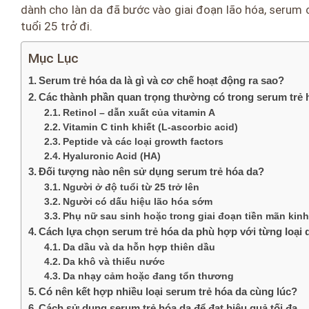
dành cho làn da đã bước vào giai đoạn lão hóa, serum
tuổi 25 trở đi.
Mục Lục
Serum trẻ hóa da là gì và cơ chế hoạt động ra sao?
Các thành phần quan trọng thường có trong serum trẻ 
Retinol – dẫn xuất của vitamin A
Vitamin C tinh khiết (L-ascorbic acid)
Peptide và các loại growth factors
Hyaluronic Acid (HA)
Đối tượng nào nên sử dụng serum trẻ hóa da?
Người ở độ tuổi từ 25 trở lên
Người có dấu hiệu lão hóa sớm
Phụ nữ sau sinh hoặc trong giai đoạn tiền mãn kinh
Cách lựa chọn serum trẻ hóa da phù hợp với từng loại 
Da dầu và da hỗn hợp thiên dầu
Da khô và thiếu nước
Da nhạy cảm hoặc đang tổn thương
Có nên kết hợp nhiều loại serum trẻ hóa da cùng lúc?
Cách sử dụng serum trẻ hóa da để đạt hiệu quả tối đa