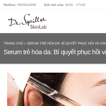
Skip
Hotline:
0904644488
Giờ mở cửa:
8h30 - 17h30
to
content
TRANG CHỦ
»
SERUM TRẺ HÓA DA: BÍ QUYẾT PHỤC HỒI VÀ GÌ
Serum trẻ hóa da: Bí quyết phục hồi và