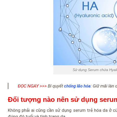
Sử dụng Serum chứa Hyalu
ĐỌC NGAY >>>
Bí quyết
chống lão hóa
: Giữ mãi làn 
Đối tượng nào nên sử dụng serum
Không phải ai cũng cần sử dụng serum trẻ hóa da ở cù
đúng độ tuổi và tình trạng da.