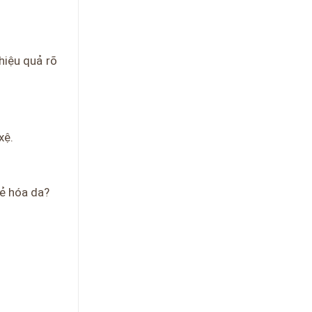
hiệu quả rõ
xệ.
rẻ hóa da?