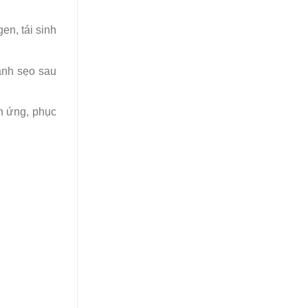
en, tái sinh
ành sẹo sau
h ứng, phục