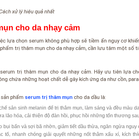
Cách xử lý hiệu quả nhất
 mụn cho da nhạy cảm
ệc lựa chọn serum không phù hợp sẽ tiềm ẩn nguy cơ khiế
 phẩm trị thâm mụn cho da nhạy cảm, cần lưu tâm một số ti
serum trị thâm mụn cho da nhạy cảm. Hãy ưu tiên lựa ch
không chứa những hoạt chất dễ gây kích ứng da như cồn, par
c sản phẩm
serum trị thâm mụn
cho da dầu là:
c chế sản sinh melanin để trị thâm mụn, làm sáng và đều màu d
gừa lão hóa, cải thiện độ đàn hồi, phục hồi những tổn thương s
 do bụi bẩn và sợi bã nhờn, giảm tiết dầu thừa, ngăn ngừa nguy
 tố, nhanh chóng giải quyết những nốt thâm xấu xí, kích thí