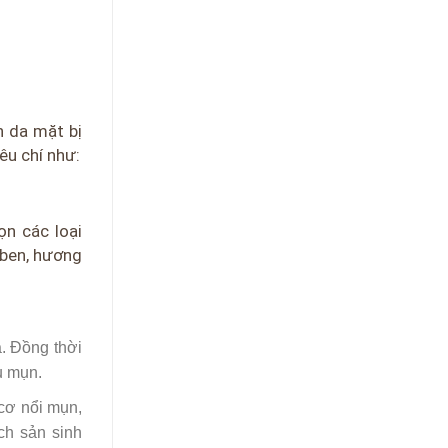
n da mặt bị
êu chí như:
ọn các loại
aben, hương
a. Đồng thời
au mụn.
 cơ nổi mụn,
ch sản sinh