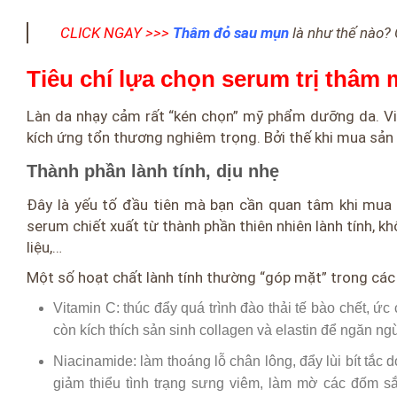
CLICK NGAY >>>
Thâm đỏ sau mụn
là như thế nào? 
Tiêu chí lựa chọn serum trị thâm
Làn da nhạy cảm rất “kén chọn” mỹ phẩm dưỡng da. Vi
kích ứng tổn thương nghiêm trọng. Bởi thế khi mua sản
Thành phần lành tính, dịu nhẹ
Đây là yếu tố đầu tiên mà bạn cần quan tâm khi mua 
serum chiết xuất từ thành phần thiên nhiên lành tính, 
liệu,…
Một số hoạt chất lành tính thường “góp mặt” trong cá
Vitamin C: thúc đẩy quá trình đào thải tế bào chết, ứ
còn kích thích sản sinh collagen và elastin để ngăn n
Niacinamide: làm thoáng lỗ chân lông, đẩy lùi bít tắc
giảm thiểu tình trạng sưng viêm, làm mờ các đốm sắc