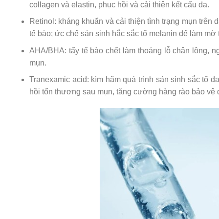
collagen và elastin, phục hồi và cải thiện kết cấu da.
Retinol: kháng khuẩn và cải thiện tình trạng mụn trên d
tế bào; ức chế sản sinh hắc sắc tố melanin để làm mờ 
AHA/BHA: tẩy tế bào chết làm thoáng lỗ chân lông, n
mụn.
Tranexamic acid: kìm hãm quá trình sản sinh sắc tố 
hồi tổn thương sau mụn, tăng cường hàng rào bảo vệ 