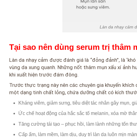
Làn da nhạy cảm dễ
Tại sao nên dùng serum trị thâm
Làn da nhạy cảm được đánh giá là “đỏng đảnh”, là ‘khó 
vùng da xung quanh. Những nốt thâm mụn xấu xí ảnh hư
khi xuất hiện trước đám đông.
Trước thực trạng này nên các chuyên gia khuyến khích
một dạng tinh chất lỏng, chứa dưỡng chất có kích thước
Kháng viêm, giảm sưng, tiêu diệt tác nhân gây mụn,
Ức chế hoạt động của hắc sắc tố melanin, xóa mờ thâ
Tăng cường tái tạo – phục hồi, làm lành những tổn t
Cấp ẩm, làm mềm, làm dịu, duy trì làn da luôn mịn mà