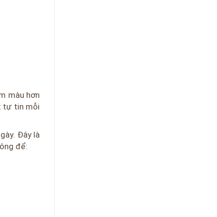
đậm màu hơn
 tự tin mỗi
gày. Đây là
lông để: