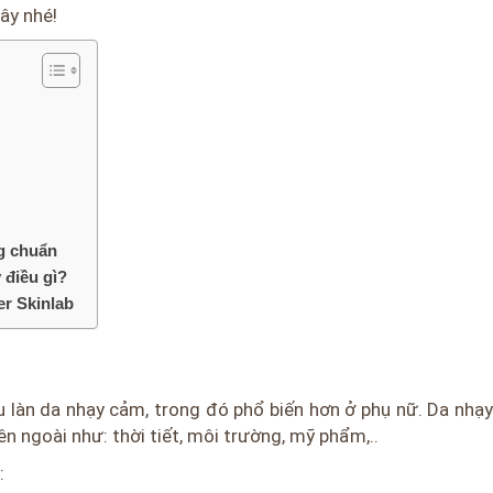
đây nhé!
?
g chuẩn
 điều gì?
er Skinlab
 làn da nhạy cảm, trong đó phổ biến hơn ở phụ nữ. Da nhạy
n ngoài như: thời tiết, môi trường, mỹ phẩm,..
: