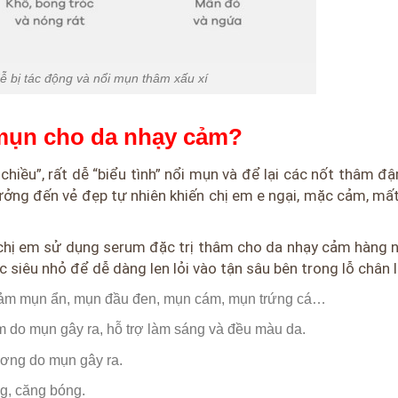
 bị tác động và nổi mụn thâm xấu xí
 mụn cho da nhạy cảm?
chiều”, rất dễ “biểu tình” nổi mụn và để lại các nốt thâm 
ởng đến vẻ đẹp tự nhiên khiến chị em e ngại, mặc cảm, mất
 chị em sử dụng serum đặc trị thâm cho da nhạy cảm hàng n
 siêu nhỏ để dễ dàng len lỏi vào tận sâu bên trong lỗ chân 
 giảm mụn ẩn, mụn đầu đen, mụn cám, mụn trứng cá…
m do mụn gây ra, hỗ trợ làm sáng và đều màu da.
hương do mụn gây ra.
ng, căng bóng.