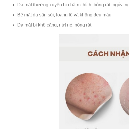
Da mặt thường xuyên bị châm chích, bỏng rát, ngứa n
Bề mặt da sần sùi, loang lổ và không đều màu.
Da mặt bị khô căng, nứt nẻ, nóng rát.