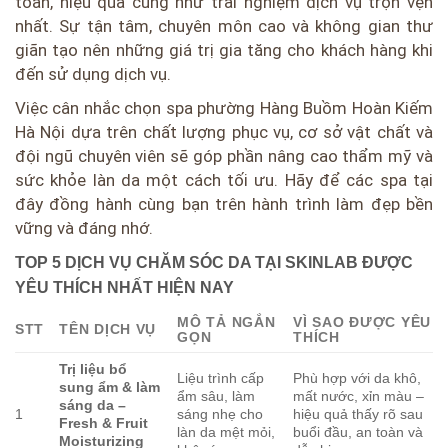
toàn, hiệu quả cũng như trải nghiệm dịch vụ trọn vẹn
nhất. Sự tận tâm, chuyên môn cao và không gian thư
giãn tạo nên những giá trị gia tăng cho khách hàng khi
đến sử dụng dịch vụ.
Việc cân nhắc chọn spa phường Hàng Buồm Hoàn Kiếm
Hà Nội dựa trên chất lượng phục vụ, cơ sở vật chất và
đội ngũ chuyên viên sẽ góp phần nâng cao thẩm mỹ và
sức khỏe làn da một cách tối ưu. Hãy để các spa tại
đây đồng hành cùng bạn trên hành trình làm đẹp bền
vững và đáng nhớ.
TOP 5 DỊCH VỤ CHĂM SÓC DA TẠI SKINLAB ĐƯỢC
YÊU THÍCH NHẤT HIỆN NAY
MÔ TẢ NGẮN
VÌ SAO ĐƯỢC YÊU
STT
TÊN DỊCH VỤ
GỌN
THÍCH
Trị liệu bổ
Liệu trình cấp
Phù hợp với da khô,
sung ẩm & làm
ẩm sâu, làm
mất nước, xỉn màu –
sáng da –
1
sáng nhẹ cho
hiệu quả thấy rõ sau
Fresh & Fruit
làn da mệt mỏi,
buổi đầu, an toàn và
Moisturizing