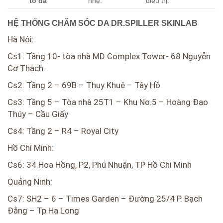
tố da
nhẹ.
điều trị.
HỆ THỐNG CHĂM SÓC DA DR.SPILLER SKINLAB
Hà Nội:
Cs1: Tầng 10- tòa nhà MD Complex Tower- 68 Nguyễn
Cơ Thạch.
Cs2: Tầng 2 – 69B – Thụy Khuê – Tây Hồ
Cs3: Tầng 5 – Tòa nhà 25T1 – Khu No.5 – Hoàng Đạo
Thúy – Cầu Giấy
Cs4: Tầng 2 – R4 – Royal City
Hồ Chí Minh:
Cs6: 34 Hoa Hồng, P2, Phú Nhuận, TP Hồ Chí Minh
Quảng Ninh:
Cs7: SH2 – 6 – Times Garden – Đường 25/4 P. Bạch
Đằng – Tp Hạ Long