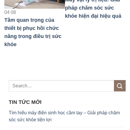
04
08
pháp chăm sóc sức
Máy xung điện
khỏe hiện đại hiệu quả
pháp chăm só
trọng của
khỏe hiệu quả
hục hồi chức
 điều trị sức
TIN TỨC MỚI
Tìm hiểu máy điện sinh học cầm tay – Giải pháp chăm
sóc sức khỏe tiện lợi