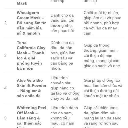
khô ráp.
dễ chịu.
Mask
Wheatgerm
Chiết xuất tự nhiên,
Dành cho da
Cream Mask –
giúp làm dịu và phục
thiếu ẩm, tổn
2
Bổ sung ẩm từ
hồi nhanh, phù hợp
thương nhẹ,
dầu mầm lúa
cả với làn da nhạy
cần phục hồi.
mì & lanolin
cảm.
Terra
Dành cho da
Giúp da thông
California Clay
dầu, da hỗn
thoáng, giảm mụn,
Mask – Thanh
hợp, giúp làm
3
cải thiện độ mịn
lọc & giải
sạch sâu và
màng, mang lại cảm
phóng tuyến
cân bằng bã
giác da sạch và nhẹ.
bã nhờn
nhờn.
Liệu trình
Aloe Vera Bio
Giải pháp chống lão
chuyên sâu
Skinlift Powder
hóa, làm săn chắc và
4
giúp nâng cơ,
– Nâng cơ &
cải thiện đường nét
tái tạo và chống
săn chắc da
khuôn mặt tự nhiên.
chảy xệ da mặt.
Whitening Peel
Liệu trình dành
Giúp cải thiện tone
Off Mask –
cho da sạm,
da, giảm đốm nâu,
5
Làm sáng &
không đều
mang lại làn da sáng
cải thiện sắc
màu, có nám
và rạng rỡ hơn sau