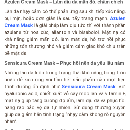
Azulen Cream Mask – Làm dịu da mẩn đỏ, châm chích
Làn da nhạy cảm có thể phản ứng sau khi tiếp xúc nắng,
bụi mịn, hoặc đơn giản là sau tẩy trang mạnh.
Azulen
Cream Mask
là giải pháp làm dịu tức thì với thành phần
azulene từ hoa cúc, allantoin và bisabolol. Mặt nạ có
khả năng giảm mẩn đỏ, làm mát da, hỗ trợ hồi phục
những tổn thương nhỏ và giảm cảm giác khó chịu trên
bề mặt da.
Sensicura Cream Mask – Phục hồi nền da yếu lâu năm
Những làn da luôn trong trạng thái khô căng, bong tróc
hoặc dễ kích ứng với hầu hết sản phẩm cần một liệu
trình dưỡng ổn định như
Sensicura Cream Mask
. Với
hyaluronic acid, chiết xuất vỏ cây mộc lan và vitamin F,
mặt nạ giúp tăng cường độ ẩm, làm dịu da và phục hồi
hàng rào bảo vệ da tự nhiên. Sử dụng thường xuyên
giúp da giảm hẳn tình trạng “nhạy cảm không rõ nguyên
nhân”.