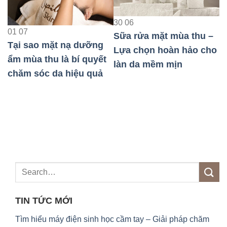
3
30
06
H
01
07
Sữa rửa mặt mùa thu –
b
Tại sao mặt nạ dưỡng
Lựa chọn hoàn hảo cho
h
ẩm mùa thu là bí quyết
làn da mềm mịn
u
chăm sóc da hiệu quả
TIN TỨC MỚI
Tìm hiểu máy điện sinh học cầm tay – Giải pháp chăm