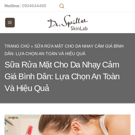
Skip
Hotline:
0904644488
to
content
TRANG CHỦ
»
SỮA RỬA MẶT CHO DA NHẠY CẢM GIÁ BÌNH
DÂN: LỰA CHỌN AN TOÀN VÀ HIỆU QUẢ
Sữa Rửa Mặt Cho Da Nhạy Cảm
Giá Bình Dân: Lựa Chọn An Toàn
Và Hiệu Quả