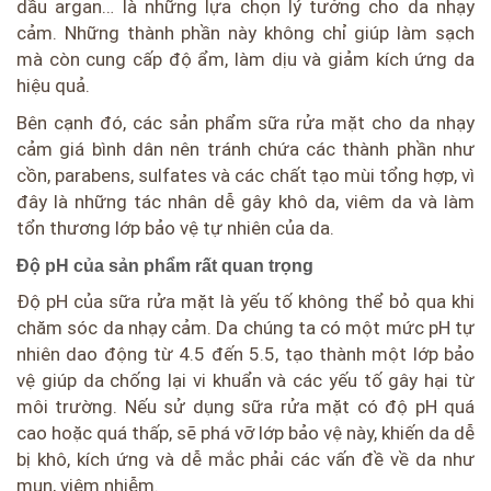
dầu argan… là những lựa chọn lý tưởng cho da nhạy
cảm. Những thành phần này không chỉ giúp làm sạch
mà còn cung cấp độ ẩm, làm dịu và giảm kích ứng da
hiệu quả.
Bên cạnh đó, các sản phẩm sữa rửa mặt cho da nhạy
cảm giá bình dân nên tránh chứa các thành phần như
cồn, parabens, sulfates và các chất tạo mùi tổng hợp, vì
đây là những tác nhân dễ gây khô da, viêm da và làm
tổn thương lớp bảo vệ tự nhiên của da.
Độ pH của sản phẩm rất quan trọng
Độ pH của sữa rửa mặt là yếu tố không thể bỏ qua khi
chăm sóc da nhạy cảm. Da chúng ta có một mức pH tự
nhiên dao động từ 4.5 đến 5.5, tạo thành một lớp bảo
vệ giúp da chống lại vi khuẩn và các yếu tố gây hại từ
môi trường. Nếu sử dụng sữa rửa mặt có độ pH quá
cao hoặc quá thấp, sẽ phá vỡ lớp bảo vệ này, khiến da dễ
bị khô, kích ứng và dễ mắc phải các vấn đề về da như
mụn, viêm nhiễm.