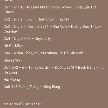
Cs1: Tầng 10- tòa nhà MD Complex Tower- 68 Nguyễn Cơ
Thạch.
Cs2: Tầng 2 – 69B – Thụy Khuê – Tây Hồ
Cs3: Tầng 5 – Tòa nhà 25T1 – Khu No.5 – Hoàng Đạo Thúy –
Cầu Giấy
Cs4: Tầng 2 – R4 – Royal City
Hồ Chí Minh:
Cs6: 34 Hoa Hồng, P2, Phú Nhuận, TP Hồ Chí Minh
Quảng Ninh:
Cs7: SH2 – 6 – Times Garden – Đường 25/4 P. Bạch Đằng – Tp
Hạ Long
Hải Phòng:
Cs8: 145 Quang Trung – Hồng Bàng
Mã số thuế: 0102377911