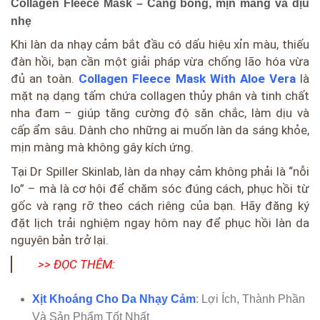
Collagen Fleece Mask – Căng bóng, mịn màng và dịu
nhẹ
Khi làn da nhạy cảm bắt đầu có dấu hiệu xỉn màu, thiếu
đàn hồi, bạn cần một giải pháp vừa chống lão hóa vừa
đủ an toàn.
Collagen Fleece Mask With Aloe Vera
là
mặt nạ dạng tấm chứa collagen thủy phân và tinh chất
nha đam – giúp tăng cường độ săn chắc, làm dịu và
cấp ẩm sâu. Dành cho những ai muốn làn da sáng khỏe,
mịn màng mà không gây kích ứng.
Tại Dr Spiller Skinlab, làn da nhạy cảm không phải là “nỗi
lo” – mà là cơ hội để chăm sóc đúng cách, phục hồi từ
gốc và rạng rỡ theo cách riêng của bạn. Hãy đăng ký
đặt lịch trải nghiệm ngay hôm nay để phục hồi làn da
nguyên bản trở lại.
>> ĐỌC THÊM:
Xịt Khoáng Cho Da Nhạy Cảm
: Lợi Ích, Thành Phần
Và Sản Phẩm Tốt Nhất