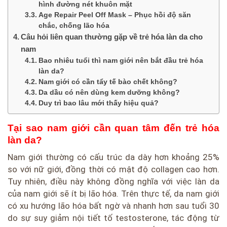
hình đường nét khuôn mặt
Age Repair Peel Off Mask – Phục hồi độ săn
chắc, chống lão hóa
Câu hỏi liên quan thường gặp về trẻ hóa làn da cho
nam
Bao nhiêu tuổi thì nam giới nên bắt đầu trẻ hóa
làn da?
Nam giới có cần tẩy tế bào chết không?
Da dầu có nên dùng kem dưỡng không?
Duy trì bao lâu mới thấy hiệu quả?
Tại sao nam giới cần quan tâm đến trẻ hóa
làn da?
Nam giới thường có cấu trúc da dày hơn khoảng 25%
so với nữ giới, đồng thời có mật độ collagen cao hơn.
Tuy nhiên, điều này không đồng nghĩa với việc làn da
của nam giới sẽ ít bị lão hóa. Trên thực tế, da nam giới
có xu hướng lão hóa bất ngờ và nhanh hơn sau tuổi 30
do sự suy giảm nội tiết tố testosterone, tác động từ