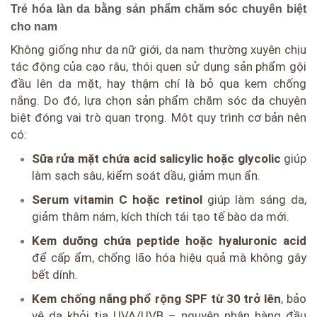
Trẻ hóa làn da bằng sản phẩm chăm sóc chuyên biệt
cho nam
Không giống như da nữ giới, da nam thường xuyên chịu
tác động của cạo râu, thói quen sử dụng sản phẩm gội
đầu lên da mặt, hay thậm chí là bỏ qua kem chống
nắng. Do đó, lựa chọn sản phẩm chăm sóc da chuyên
biệt đóng vai trò quan trọng. Một quy trình cơ bản nên
có:
Sữa rửa mặt chứa acid salicylic hoặc glycolic
giúp
làm sạch sâu, kiểm soát dầu, giảm mụn ẩn.
Serum vitamin C hoặc retinol
giúp làm sáng da,
giảm thâm nám, kích thích tái tạo tế bào da mới.
Kem dưỡng chứa peptide hoặc hyaluronic acid
để cấp ẩm, chống lão hóa hiệu quả mà không gây
bết dính.
Kem chống nắng phổ rộng SPF từ 30 trở lên
, bảo
vệ da khỏi tia UVA/UVB – nguyên nhân hàng đầu