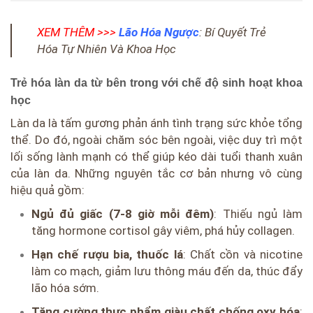
XEM THÊM >>>
Lão Hóa Ngược
: Bí Quyết Trẻ
Hóa Tự Nhiên Và Khoa Học
Trẻ hóa làn da từ bên trong với chế độ sinh hoạt khoa
học
Làn da là tấm gương phản ánh tình trạng sức khỏe tổng
thể. Do đó, ngoài chăm sóc bên ngoài, việc duy trì một
lối sống lành mạnh có thể giúp kéo dài tuổi thanh xuân
của làn da. Những nguyên tắc cơ bản nhưng vô cùng
hiệu quả gồm:
Ngủ đủ giấc (7-8 giờ mỗi đêm)
: Thiếu ngủ làm
tăng hormone cortisol gây viêm, phá hủy collagen.
Hạn chế rượu bia, thuốc lá
: Chất cồn và nicotine
làm co mạch, giảm lưu thông máu đến da, thúc đẩy
lão hóa sớm.
Tăng cường thực phẩm giàu chất chống oxy hóa
: