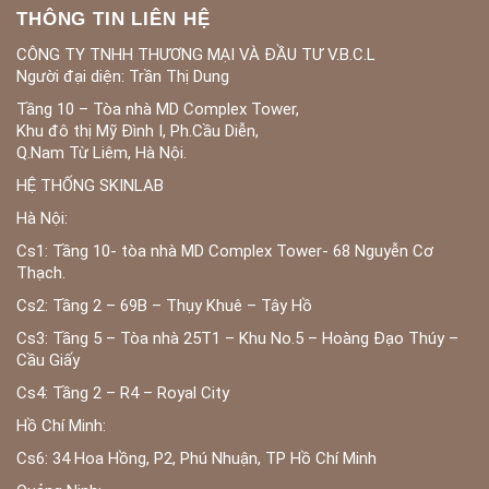
THÔNG TIN LIÊN HỆ
CÔNG TY TNHH THƯƠNG MẠI VÀ ĐẦU TƯ V.B.C.L
Người đại diện: Trần Thị Dung
Tầng 10 – Tòa nhà MD Complex Tower,
Khu đô thị Mỹ Đình I, Ph.Cầu Diễn,
Q.Nam Từ Liêm, Hà Nội.
HỆ THỐNG SKINLAB
Hà Nội:
Cs1: Tầng 10- tòa nhà MD Complex Tower- 68 Nguyễn Cơ
Thạch.
Cs2: Tầng 2 – 69B – Thụy Khuê – Tây Hồ
Cs3: Tầng 5 – Tòa nhà 25T1 – Khu No.5 – Hoàng Đạo Thúy –
Cầu Giấy
Cs4: Tầng 2 – R4 – Royal City
Hồ Chí Minh:
Cs6: 34 Hoa Hồng, P2, Phú Nhuận, TP Hồ Chí Minh