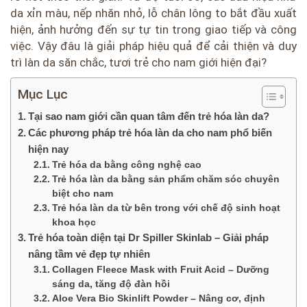
da xỉn màu, nếp nhăn nhỏ, lỗ chân lông to bắt đầu xuất
hiện, ảnh hưởng đến sự tự tin trong giao tiếp và công
việc. Vậy đâu là giải pháp hiệu quả để cải thiện và duy
trì làn da săn chắc, tươi trẻ cho nam giới hiện đại?
Mục Lục
Tại sao nam giới cần quan tâm đến trẻ hóa làn da?
Các phương pháp trẻ hóa làn da cho nam phổ biến
hiện nay
Trẻ hóa da bằng công nghệ cao
Trẻ hóa làn da bằng sản phẩm chăm sóc chuyên
biệt cho nam
Trẻ hóa làn da từ bên trong với chế độ sinh hoạt
khoa học
Trẻ hóa toàn diện tại Dr Spiller Skinlab – Giải pháp
nâng tầm vẻ đẹp tự nhiên
Collagen Fleece Mask with Fruit Acid – Dưỡng
sáng da, tăng độ đàn hồi
Aloe Vera Bio Skinlift Powder – Nâng cơ, định