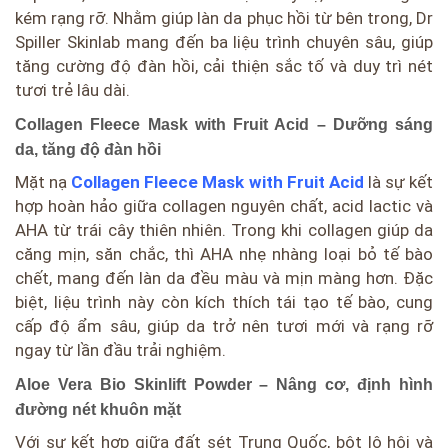
kém rạng rỡ. Nhằm giúp làn da phục hồi từ bên trong, Dr
Spiller Skinlab mang đến ba liệu trình chuyên sâu, giúp
tăng cường độ đàn hồi, cải thiện sắc tố và duy trì nét
tươi trẻ lâu dài.
Collagen Fleece Mask with Fruit Acid – Dưỡng sáng
da, tăng độ đàn hồi
Mặt nạ
Collagen Fleece Mask with Fruit Acid
là sự kết
hợp hoàn hảo giữa collagen nguyên chất, acid lactic và
AHA từ trái cây thiên nhiên. Trong khi collagen giúp da
căng mịn, săn chắc, thì AHA nhẹ nhàng loại bỏ tế bào
chết, mang đến làn da đều màu và mịn màng hơn. Đặc
biệt, liệu trình này còn kích thích tái tạo tế bào, cung
cấp độ ẩm sâu, giúp da trở nên tươi mới và rạng rỡ
ngay từ lần đầu trải nghiệm.
Aloe Vera Bio Skinlift Powder – Nâng cơ, định hình
đường nét khuôn mặt
Với sự kết hợp giữa đất sét Trung Quốc, bột lô hội và