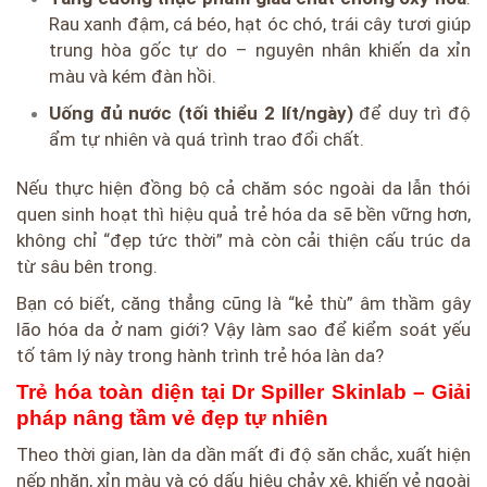
Rau xanh đậm, cá béo, hạt óc chó, trái cây tươi giúp
trung hòa gốc tự do – nguyên nhân khiến da xỉn
màu và kém đàn hồi.
Uống đủ nước (tối thiểu 2 lít/ngày)
để duy trì độ
ẩm tự nhiên và quá trình trao đổi chất.
Nếu thực hiện đồng bộ cả chăm sóc ngoài da lẫn thói
quen sinh hoạt thì hiệu quả trẻ hóa da sẽ bền vững hơn,
không chỉ “đẹp tức thời” mà còn cải thiện cấu trúc da
từ sâu bên trong.
Bạn có biết, căng thẳng cũng là “kẻ thù” âm thầm gây
lão hóa da ở nam giới? Vậy làm sao để kiểm soát yếu
tố tâm lý này trong hành trình trẻ hóa làn da?
Trẻ hóa toàn diện tại Dr Spiller Skinlab – Giải
pháp nâng tầm vẻ đẹp tự nhiên
Theo thời gian, làn da dần mất đi độ săn chắc, xuất hiện
nếp nhăn, xỉn màu và có dấu hiệu chảy xệ, khiến vẻ ngoài