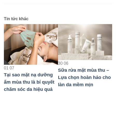
Tin tức khác
23
08
30
06
Bảo Vệ Da Nhạy Cảm
Sữa rửa mặt mùa thu –
Khi Đi Máy Bay Hiệu
Lựa chọn hoàn hảo cho
Quả Nhất
t
làn da mềm mịn
0
T
t