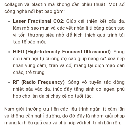
collagen và elastin mà không cần phẫu thuật. Một số
công nghệ nổi bật bao gồm:
Laser Fractional CO2
: Giúp cải thiện kết cấu da,
làm mờ sẹo mụn và các vết nhăn li ti bằng cách tạo
vi tổn thương siêu nhỏ để kích thích quá trình tái
tạo tế bào mới.
HIFU (High-Intensity Focused Ultrasound)
: Sóng
siêu âm hội tụ cường độ cao giúp nâng cơ, xóa nếp
nhăn vùng cằm, trán và cổ, mang lại diện mạo săn
chắc, trẻ trung.
RF (Radio Frequency)
: Sóng vô tuyến tác động
nhiệt sâu vào da, thúc đẩy tăng sinh collagen, phù
hợp cho làn da bị chảy xệ do tuổi tác.
Nam giới thường ưu tiên các liệu trình ngắn, ít xâm lấn
và không cần nghỉ dưỡng, do đó đây là nhóm giải pháp
mang lại hiệu quả cao và phù hợp với lịch trình bận rộn.