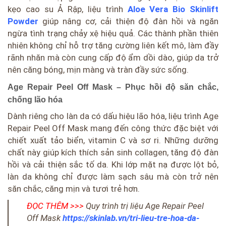
kẹo cao su Ả Rập, liệu trình
Aloe Vera Bio Skinlift
Powder
giúp nâng cơ, cải thiện độ đàn hồi và ngăn
ngừa tình trạng chảy xệ hiệu quả. Các thành phần thiên
nhiên không chỉ hỗ trợ tăng cường liên kết mô, làm đầy
rãnh nhăn mà còn cung cấp độ ẩm dồi dào, giúp da trở
nên căng bóng, mịn màng và tràn đầy sức sống.
Age Repair Peel Off Mask – Phục hồi độ săn chắc,
chống lão hóa
Dành riêng cho làn da có dấu hiệu lão hóa, liệu trình Age
Repair Peel Off Mask mang đến công thức đặc biệt với
chiết xuất tảo biển, vitamin C và sơ ri. Những dưỡng
chất này giúp kích thích sản sinh collagen, tăng độ đàn
hồi và cải thiện sắc tố da. Khi lớp mặt nạ được lột bỏ,
làn da không chỉ được làm sạch sâu mà còn trở nên
săn chắc, căng mịn và tươi trẻ hơn.
ĐỌC THÊM >>>
Quy trình trị liệu Age Repair Peel
Off Mask
https://skinlab.vn/tri-lieu-tre-hoa-da-