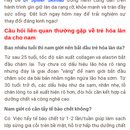
Hãy để
Dr Spiller Skinlab
đồng hành cùng bạn trên
hành trình gìn giữ làn da rạng rỡ, khỏe mạnh và tràn đầy
sức sống. Đặt lịch ngay hôm nay để trải nghiệm sự
thay đổi đáng kinh ngạc!
Câu hỏi liên quan thường gặp về trẻ hóa làn
da cho nam
Bao nhiêu tuổi thì nam giới nên bắt đầu trẻ hóa làn da?
Từ sau 25 tuổi, tốc độ sản xuất collagen và elastin bắt
đầu chậm lại. Tuy chưa có dấu hiệu lão hóa rõ ràng
nhưng đây là giai đoạn “vàng” để nam giới bắt đầu
chăm sóc da bài bản nhằm ngăn ngừa lão hóa sớm. Từ
30 tuổi trở đi, các dấu hiệu như da sạm, nhăn nhẹ, lỗ
chân lông to sẽ xuất hiện rõ hơn, đòi hỏi cần kết hợp cả
dưỡng chất và công nghệ cao.
Nam giới có cần tẩy tế bào chết không?
Có. Việc tẩy tế bào chết từ 1-2 lần/tuần giúp làm sạch
lớp sừng già cỗi trên bề mặt, hỗ trợ hấp thu dưỡng chất