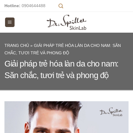
Skip
Hotline:
0904644488
to
content
TRANG CHỦ
»
GIẢI PHÁP TRẺ HÓA LÀN DA CHO NAM: SĂN
CHẮC, TƯƠI TRẺ VÀ PHONG ĐỘ
Giải pháp trẻ hóa làn da cho nam:
Săn chắc, tươi trẻ và phong độ