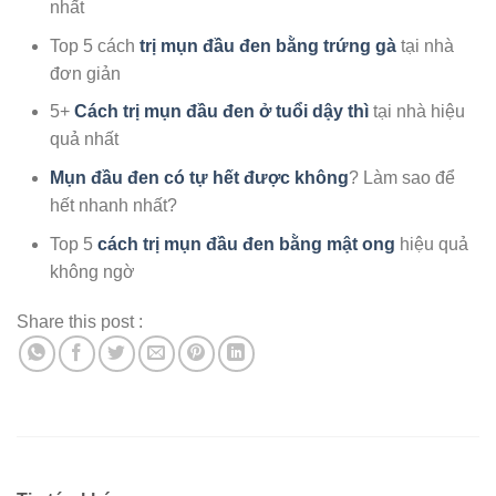
nhất
Top 5 cách
trị mụn đầu đen bằng trứng gà
tại nhà
đơn giản
5+
Cách trị mụn đầu đen ở tuổi dậy thì
tại nhà hiệu
quả nhất
Mụn đầu đen có tự hết được không
? Làm sao để
hết nhanh nhất?
Top 5
cách trị mụn đầu đen bằng mật ong
hiệu quả
không ngờ
Share this post :