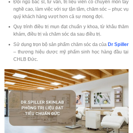
Đội ngũ bác sĩ, tư vấn, trị liệu viên có chuyên môn tay
nghề cao, làm việc với sự tận tâm, chăm sóc – phục vụ
quý khách hàng vượt hơn cả sự mong đợi.
Quy trình điều trị mụn đạt chuẩn y khoa, từ khâu thăm
khám, điều trị và chăm sóc da sau điều trị.
Sử dụng trọn bộ sản phẩm chăm sóc da của
Dr Spiller
– thương hiệu dược mỹ phẩm sinh học hàng đầu tại
CHLB Đức.