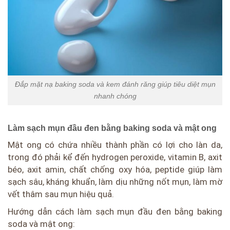
Đắp mặt nạ baking soda và kem đánh răng giúp tiêu diệt mụn
nhanh chóng
Làm sạch mụn đầu đen bằng baking soda và mật ong
Mật ong có chứa nhiều thành phần có lợi cho làn da,
trong đó phải kể đến hydrogen peroxide, vitamin B, axit
béo, axit amin, chất chống oxy hóa, peptide giúp làm
sạch sâu, kháng khuẩn, làm dịu những nốt mụn, làm mờ
vết thâm sau mụn hiệu quả.
Hướng dẫn cách làm sạch mụn đầu đen bằng baking
soda và mật ong: