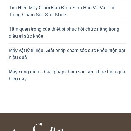
Tìm Hiểu Máy Giảm Đau Điện Sinh Học Và Vai Trò
Trong Chăm Sóc Sức Khỏe
Tầm quan trọng của thiết bị phục hồi chức năng trong
điều trị sức khỏe
Máy vật lý trị liệu: Giải pháp chăm sóc sức khỏe hiện đại
hiệu quả
Máy xung điện – Giải pháp chăm sóc sức khỏe hiệu quả
hiện nay