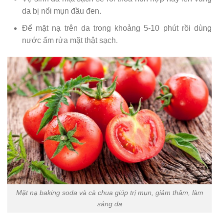
da bị nổi mụn đầu đen.
Để mặt nạ trên da trong khoảng 5-10 phút rồi dùng
nước ấm rửa mặt thật sạch.
Mặt nạ baking soda và cà chua giúp trị mụn, giảm thâm, làm
sáng da