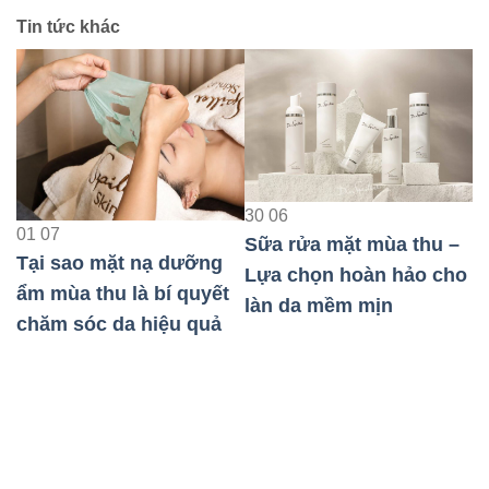
Tin tức khác
23
08
30
06
Bảo Vệ Da Nhạy Cảm
Sữa rửa mặt mùa thu –
Khi Đi Máy Bay Hiệu
Lựa chọn hoàn hảo cho
Quả Nhất
t
làn da mềm mịn
0
T
t
c