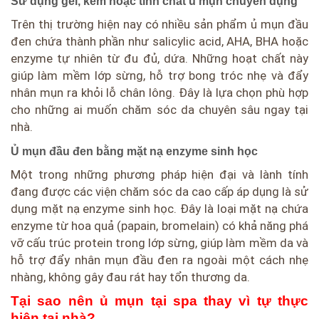
Sử dụng gel, kem hoặc tinh chất ủ mụn chuyên dụng
Trên thị trường hiện nay có nhiều sản phẩm ủ mụn đầu
đen chứa thành phần như salicylic acid, AHA, BHA hoặc
enzyme tự nhiên từ đu đủ, dứa. Những hoạt chất này
giúp làm mềm lớp sừng, hỗ trợ bong tróc nhẹ và đẩy
nhân mụn ra khỏi lỗ chân lông. Đây là lựa chọn phù hợp
cho những ai muốn chăm sóc da chuyên sâu ngay tại
nhà.
Ủ mụn đầu đen bằng mặt nạ enzyme sinh học
Một trong những phương pháp hiện đại và lành tính
đang được các viện chăm sóc da cao cấp áp dụng là sử
dụng mặt nạ enzyme sinh học. Đây là loại mặt nạ chứa
enzyme từ hoa quả (papain, bromelain) có khả năng phá
vỡ cấu trúc protein trong lớp sừng, giúp làm mềm da và
hỗ trợ đẩy nhân mụn đầu đen ra ngoài một cách nhẹ
nhàng, không gây đau rát hay tổn thương da.
Tại sao nên ủ mụn tại spa thay vì tự thực
hiện tại nhà?