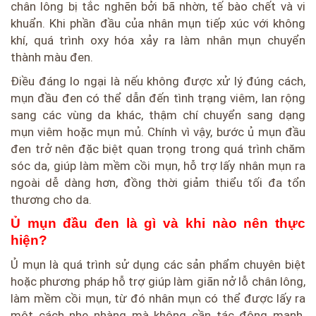
chân lông bị tắc nghẽn bởi bã nhờn, tế bào chết và vi
khuẩn. Khi phần đầu của nhân mụn tiếp xúc với không
khí, quá trình oxy hóa xảy ra làm nhân mụn chuyển
thành màu đen.
Điều đáng lo ngại là nếu không được xử lý đúng cách,
mụn đầu đen có thể dẫn đến tình trạng viêm, lan rộng
sang các vùng da khác, thậm chí chuyển sang dạng
mụn viêm hoặc mụn mủ. Chính vì vậy, bước ủ mụn đầu
đen trở nên đặc biệt quan trọng trong quá trình chăm
sóc da, giúp làm mềm cồi mụn, hỗ trợ lấy nhân mụn ra
ngoài dễ dàng hơn, đồng thời giảm thiểu tối đa tổn
thương cho da.
Ủ mụn đầu đen là gì và khi nào nên thực
hiện?
Ủ mụn là quá trình sử dụng các sản phẩm chuyên biệt
hoặc phương pháp hỗ trợ giúp làm giãn nở lỗ chân lông,
làm mềm cồi mụn, từ đó nhân mụn có thể được lấy ra
một cách nhẹ nhàng mà không cần tác động mạnh.