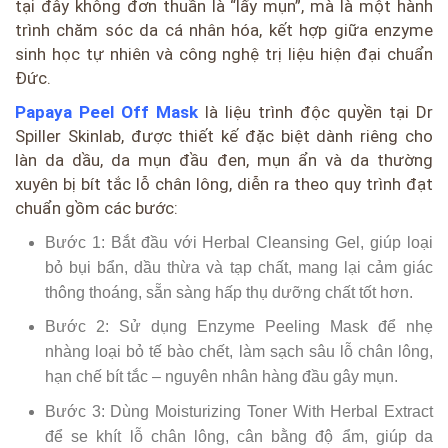
tại đây không đơn thuần là “lấy mụn”, mà là một hành
trình chăm sóc da cá nhân hóa, kết hợp giữa enzyme
sinh học tự nhiên và công nghệ trị liệu hiện đại chuẩn
Đức.
Papaya Peel Off Mask
là liệu trình độc quyền tại Dr
Spiller Skinlab, được thiết kế đặc biệt dành riêng cho
làn da dầu, da mụn đầu đen, mụn ẩn và da thường
xuyên bị bít tắc lỗ chân lông, diễn ra theo quy trình đạt
chuẩn gồm các bước:
Bước 1: Bắt đầu với Herbal Cleansing Gel, giúp loại
bỏ bụi bẩn, dầu thừa và tạp chất, mang lại cảm giác
thông thoáng, sẵn sàng hấp thụ dưỡng chất tốt hơn.
Bước 2: Sử dụng Enzyme Peeling Mask để nhẹ
nhàng loại bỏ tế bào chết, làm sạch sâu lỗ chân lông,
hạn chế bít tắc – nguyên nhân hàng đầu gây mụn.
Bước 3: Dùng Moisturizing Toner With Herbal Extract
để se khít lỗ chân lông, cân bằng độ ẩm, giúp da