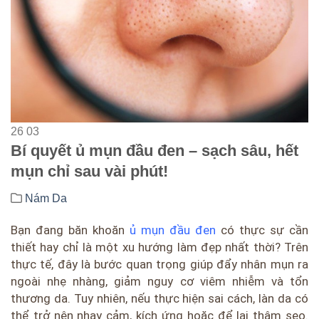
26
03
Bí quyết ủ mụn đầu đen – sạch sâu, hết
mụn chỉ sau vài phút!
Nám Da
Bạn đang băn khoăn
ủ mụn đầu đen
có thực sự cần
thiết hay chỉ là một xu hướng làm đẹp nhất thời? Trên
thực tế, đây là bước quan trọng giúp đẩy nhân mụn ra
ngoài nhẹ nhàng, giảm nguy cơ viêm nhiễm và tổn
thương da. Tuy nhiên, nếu thực hiện sai cách, làn da có
thể trở nên nhạy cảm, kích ứng hoặc để lại thâm sẹo.