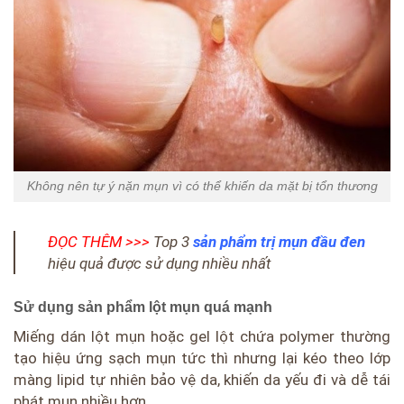
Không nên tự ý nặn mụn vì có thể khiến da mặt bị tổn thương
ĐỌC THÊM >>>
Top 3
sản phẩm trị mụn đầu đen
hiệu quả được sử dụng nhiều nhất
Sử dụng sản phẩm lột mụn quá mạnh
Miếng dán lột mụn hoặc gel lột chứa polymer thường
tạo hiệu ứng sạch mụn tức thì nhưng lại kéo theo lớp
màng lipid tự nhiên bảo vệ da, khiến da yếu đi và dễ tái
phát mụn nhiều hơn.