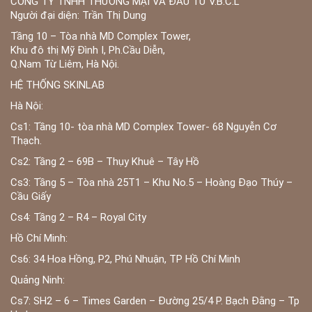
CÔNG TY TNHH THƯƠNG MẠI VÀ ĐẦU TƯ V.B.C.L
Người đại diện: Trần Thị Dung
Tầng 10 – Tòa nhà MD Complex Tower,
Khu đô thị Mỹ Đình I, Ph.Cầu Diễn,
Q.Nam Từ Liêm, Hà Nội.
HỆ THỐNG SKINLAB
Hà Nội:
Cs1: Tầng 10- tòa nhà MD Complex Tower- 68 Nguyễn Cơ
Thạch.
Cs2: Tầng 2 – 69B – Thụy Khuê – Tây Hồ
Cs3: Tầng 5 – Tòa nhà 25T1 – Khu No.5 – Hoàng Đạo Thúy –
Cầu Giấy
Cs4: Tầng 2 – R4 – Royal City
Hồ Chí Minh:
Cs6: 34 Hoa Hồng, P2, Phú Nhuận, TP Hồ Chí Minh
Quảng Ninh:
Cs7: SH2 – 6 – Times Garden – Đường 25/4 P. Bạch Đằng – Tp