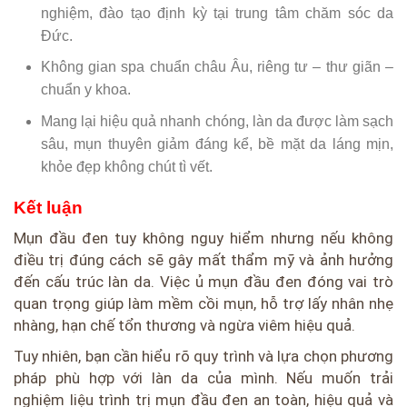
nghiệm, đào tạo định kỳ tại trung tâm chăm sóc da
Đức.
Không gian spa chuẩn châu Âu, riêng tư – thư giãn –
chuẩn y khoa.
Mang lại hiệu quả nhanh chóng, làn da được làm sạch
sâu, mụn thuyên giảm đáng kể, bề mặt da láng mịn,
khỏe đẹp không chút tì vết.
Kết luận
Mụn đầu đen tuy không nguy hiểm nhưng nếu không
điều trị đúng cách sẽ gây mất thẩm mỹ và ảnh hưởng
đến cấu trúc làn da. Việc ủ mụn đầu đen đóng vai trò
quan trọng giúp làm mềm cồi mụn, hỗ trợ lấy nhân nhẹ
nhàng, hạn chế tổn thương và ngừa viêm hiệu quả.
Tuy nhiên, bạn cần hiểu rõ quy trình và lựa chọn phương
pháp phù hợp với làn da của mình. Nếu muốn trải
nghiệm liệu trình trị mụn đầu đen an toàn, hiệu quả và