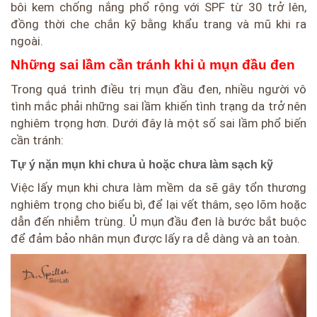
bôi kem chống nắng phổ rộng với SPF từ 30 trở lên,
đồng thời che chắn kỹ bằng khẩu trang và mũ khi ra
ngoài.
Những sai lầm cần tránh khi ủ mụn đầu đen
Trong quá trình điều trị mụn đầu đen, nhiều người vô
tình mắc phải những sai lầm khiến tình trạng da trở nên
nghiêm trọng hơn. Dưới đây là một số sai lầm phổ biến
cần tránh:
Tự ý nặn mụn khi chưa ủ hoặc chưa làm sạch kỹ
Việc lấy mụn khi chưa làm mềm da sẽ gây tổn thương
nghiêm trọng cho biểu bì, để lại vết thâm, sẹo lõm hoặc
dẫn đến nhiễm trùng. Ủ mụn đầu đen là bước bắt buộc
để đảm bảo nhân mụn được lấy ra dễ dàng và an toàn.