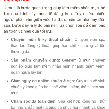
Ủ mụn là bước quan trọng giúp làm mềm nhân mụn, hỗ
trợ quá trình lấy mụn dễ dàng hơn. Tuy nhiên, nhiều
người phân vân giữa việc tự thực hiện tại nhà hay đến
spa. Dưới đây là lý do bạn nên lựa chọn spa để đảm bảo
an toàn và hiệu quả tối ưu:
Chuyên môn & kỹ thuật chuẩn
: Chuyên viên spa
thao tác đúng kỹ thuật, giúp hạn chế kích ứng và tổn
thương da.
Sản phẩm chuyên dụng:
Gel/kem ủ mụn chuyên
nghiệp giúp làm mềm nhân mụn nhanh, giảm viêm,
ngăn ngừa lây lan.
Giảm nguy cơ nhiễm khuẩn & sẹo:
Quy trình vệ sinh
chuẩn y khoa giúp hạn chế viêm nhiễm, thâm, sẹo sau
mụn.
Chăm sóc da toàn diện
: Spa kết hợp xông hơi, hút
bã nhờn, đắp mặt nạ giúp da phục hồi nhanh và khỏe