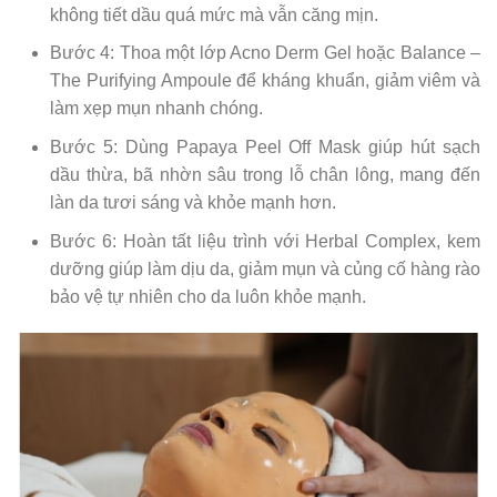
không tiết dầu quá mức mà vẫn căng mịn.
Bước 4: Thoa một lớp Acno Derm Gel hoặc Balance –
The Purifying Ampoule để kháng khuẩn, giảm viêm và
làm xẹp mụn nhanh chóng.
Bước 5: Dùng Papaya Peel Off Mask giúp hút sạch
dầu thừa, bã nhờn sâu trong lỗ chân lông, mang đến
làn da tươi sáng và khỏe mạnh hơn.
Bước 6: Hoàn tất liệu trình với Herbal Complex, kem
dưỡng giúp làm dịu da, giảm mụn và củng cố hàng rào
bảo vệ tự nhiên cho da luôn khỏe mạnh.