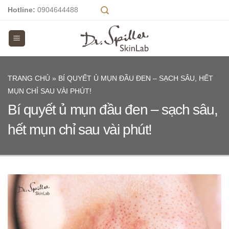
Skip
Hotline:
0904644488
to
content
TRANG CHỦ
»
BÍ QUYẾT Ủ MỤN ĐẦU ĐEN – SẠCH SÂU, HẾT
MỤN CHỈ SAU VÀI PHÚT!
Bí quyết ủ mụn đầu đen – sạch sâu,
hết mụn chỉ sau vài phút!