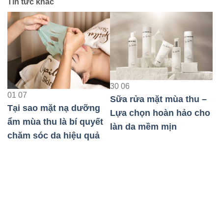
Tin tức khác
23
08
30
06
Bảo Vệ Da Nhạy Cảm
Sữa rửa mặt mùa thu –
Khi Đi Máy Bay Hiệu
Lựa chọn hoàn hảo cho
Quả Nhất
t
làn da mềm mịn
0
T
t
c