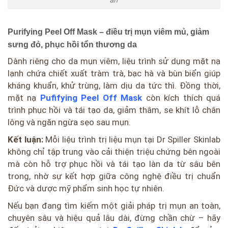
ẩn
Purifying Peel Off Mask – điều trị mụn viêm mủ, giảm
sưng đỏ, phục hồi tổn thương da
Dành riêng cho da mụn viêm, liệu trình sử dụng mặt nạ
lạnh chứa chiết xuất tràm trà, bạc hà và bùn biển giúp
kháng khuẩn, khử trùng, làm dịu da tức thì. Đồng thời,
mặt nạ
Pufifying Peel Off Mask
còn kích thích quá
trình phục hồi và tái tạo da, giảm thâm, se khít lỗ chân
lông và ngăn ngừa sẹo sau mụn.
Kết luận:
Mỗi liệu trình trị liệu mụn tại Dr Spiller Skinlab
không chỉ tập trung vào cải thiện triệu chứng bên ngoài
mà còn hỗ trợ phục hồi và tái tạo làn da từ sâu bên
trong, nhờ sự kết hợp giữa công nghệ điều trị chuẩn
Đức và dược mỹ phẩm sinh học tự nhiên.
Nếu bạn đang tìm kiếm một giải pháp trị mụn an toàn,
chuyên sâu và hiệu quả lâu dài, đừng chần chừ – hãy