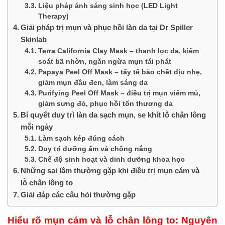
Liệu pháp ánh sáng sinh học (LED Light
Therapy)
Giải pháp trị mụn và phục hồi làn da tại Dr Spiller
Skinlab
Terra California Clay Mask – thanh lọc da, kiểm
soát bã nhờn, ngăn ngừa mụn tái phát
Papaya Peel Off Mask – tẩy tế bào chết dịu nhẹ,
giảm mụn đầu đen, làm sáng da
Purifying Peel Off Mask – điều trị mụn viêm mủ,
giảm sưng đỏ, phục hồi tổn thương da
Bí quyết duy trì làn da sạch mụn, se khít lỗ chân lông
mỗi ngày
Làm sạch kép đúng cách
Duy trì dưỡng ẩm và chống nắng
Chế độ sinh hoạt và dinh dưỡng khoa học
Những sai lầm thường gặp khi điều trị mụn cám và
lỗ chân lông to
Giải đáp các câu hỏi thường gặp
Hiểu rõ mụn cám và lỗ chân lông to: Nguyên