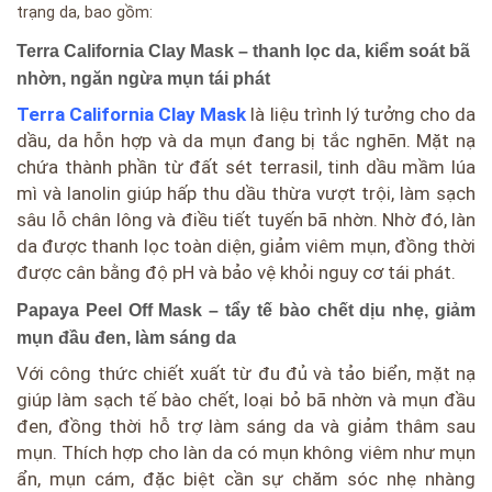
trạng da, bao gồm:
Terra California Clay Mask – thanh lọc da, kiểm soát bã
nhờn, ngăn ngừa mụn tái phát
Terra California Clay Mask
là liệu trình lý tưởng cho da
dầu, da hỗn hợp và da mụn đang bị tắc nghẽn. Mặt nạ
chứa thành phần từ đất sét terrasil, tinh dầu mầm lúa
mì và lanolin giúp hấp thu dầu thừa vượt trội, làm sạch
sâu lỗ chân lông và điều tiết tuyến bã nhờn. Nhờ đó, làn
da được thanh lọc toàn diện, giảm viêm mụn, đồng thời
được cân bằng độ pH và bảo vệ khỏi nguy cơ tái phát.
Papaya Peel Off Mask – tẩy tế bào chết dịu nhẹ, giảm
mụn đầu đen, làm sáng da
Với công thức chiết xuất từ đu đủ và tảo biển, mặt nạ
giúp làm sạch tế bào chết, loại bỏ bã nhờn và mụn đầu
đen, đồng thời hỗ trợ làm sáng da và giảm thâm sau
mụn. Thích hợp cho làn da có mụn không viêm như mụn
ẩn, mụn cám, đặc biệt cần sự chăm sóc nhẹ nhàng