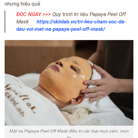
nhưng hiệu quả.
ĐỌC NGAY >>>
Quy trình trị liệu Papaya Peel Off
Mask
https://skinlab.vn/tri-lieu-cham-soc-da-
dau-voi-mat-na-papaya-peel-off-mask/
Mặt nạ Papaya Peel Off Mask điều trị các loại mụn cám, mụn