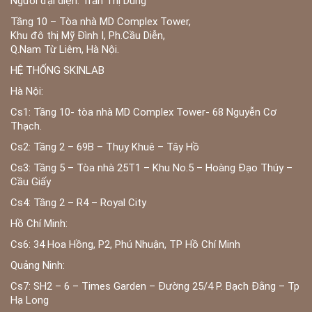
Người đại diện: Trần Thị Dung
Tầng 10 – Tòa nhà MD Complex Tower,
Khu đô thị Mỹ Đình I, Ph.Cầu Diễn,
Q.Nam Từ Liêm, Hà Nội.
HỆ THỐNG SKINLAB
Hà Nội:
Cs1: Tầng 10- tòa nhà MD Complex Tower- 68 Nguyễn Cơ
Thạch.
Cs2: Tầng 2 – 69B – Thụy Khuê – Tây Hồ
Cs3: Tầng 5 – Tòa nhà 25T1 – Khu No.5 – Hoàng Đạo Thúy –
Cầu Giấy
Cs4: Tầng 2 – R4 – Royal City
Hồ Chí Minh:
Cs6: 34 Hoa Hồng, P2, Phú Nhuận, TP Hồ Chí Minh
Quảng Ninh:
Cs7: SH2 – 6 – Times Garden – Đường 25/4 P. Bạch Đằng – Tp
Hạ Long