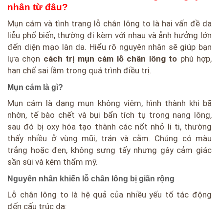
nhân từ đâu?
Mụn cám và tình trạng lỗ chân lông to là hai vấn đề da
liễu phổ biến, thường đi kèm với nhau và ảnh hưởng lớn
đến diện mạo làn da. Hiểu rõ nguyên nhân sẽ giúp bạn
lựa chọn
cách trị mụn cám lỗ chân lông to
phù hợp,
hạn chế sai lầm trong quá trình điều trị.
Mụn cám là gì?
Mụn cám là dạng mụn không viêm, hình thành khi bã
nhờn, tế bào chết và bụi bẩn tích tụ trong nang lông,
sau đó bị oxy hóa tạo thành các nốt nhỏ li ti, thường
thấy nhiều ở vùng mũi, trán và cằm. Chúng có màu
trắng hoặc đen, không sưng tấy nhưng gây cảm giác
sần sùi và kém thẩm mỹ.
Nguyên nhân khiến lỗ chân lông bị giãn rộng
Lỗ chân lông to là hệ quả của nhiều yếu tố tác động
đến cấu trúc da: