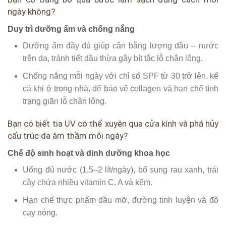
ngày không?
Duy trì dưỡng ẩm và chống nắng
Dưỡng ẩm đầy đủ giúp cân bằng lượng dầu – nước
trên da, tránh tiết dầu thừa gây bít tắc lỗ chân lông.
Chống nắng mỗi ngày với chỉ số SPF từ 30 trở lên, kể
cả khi ở trong nhà, để bảo vệ collagen và hạn chế tình
trạng giãn lỗ chân lông.
Bạn có biết tia UV có thể xuyên qua cửa kính và phá hủy
cấu trúc da âm thầm mỗi ngày?
Chế độ sinh hoạt và dinh dưỡng khoa học
Uống đủ nước (1,5–2 lít/ngày), bổ sung rau xanh, trái
cây chứa nhiều vitamin C, A và kẽm.
Hạn chế thực phẩm dầu mỡ, đường tinh luyện và đồ
cay nóng.