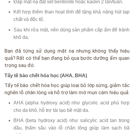
Đắp mặt nạ đất sét bentonite hoặc kaolin 2 lần/tuần.
Kết hợp thêm than hoạt tính để tăng khả năng hút tạp
chất và độc tố.
Sau khi rửa mặt, nên dùng sản phẩm cấp ẩm để tránh
khô da.
Bạn đã từng sử dụng mặt nạ nhưng không thấy hiệu
quả? Rất có thể bạn đang bỏ qua bước dưỡng ẩm quan
trọng sau đó.
Tẩy tế bào chết hóa học (AHA, BHA)
Tẩy tế bào chết hóa học giúp loại bỏ lớp sừng, giảm tắc
nghẽn lỗ chân lông và hỗ trợ làm mờ mụn cám hiệu quả:
AHA (alpha hydroxy acid) như glycolic acid phù hợp
cho da khô, hỗ trợ tái tạo bề mặt da.
BHA (beta hydroxy acid) như salicylic acid tan trong
dầu, thấm sâu vào lỗ chân lông giúp làm sạch bã