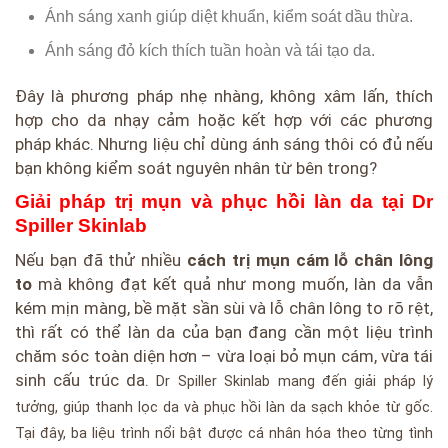
Ánh sáng xanh giúp diệt khuẩn, kiểm soát dầu thừa.
Ánh sáng đỏ kích thích tuần hoàn và tái tạo da.
Đây là phương pháp nhẹ nhàng, không xâm lấn, thích
hợp cho da nhạy cảm hoặc kết hợp với các phương
pháp khác. Nhưng liệu chỉ dùng ánh sáng thôi có đủ nếu
bạn không kiểm soát nguyên nhân từ bên trong?
Giải pháp trị mụn và phục hồi làn da tại Dr
Spiller Skinlab
Nếu bạn đã thử nhiều
cách trị mụn cám lỗ chân lông
to
mà không đạt kết quả như mong muốn, làn da vẫn
kém mịn màng, bề mặt sần sùi và lỗ chân lông to rõ rệt,
thì rất có thể làn da của bạn đang cần một liệu trình
chăm sóc toàn diện hơn – vừa loại bỏ mụn cám, vừa tái
sinh cấu trúc da.
Dr Spiller Skinlab mang đến giải pháp lý
tưởng, giúp thanh lọc da và phục hồi làn da sạch khỏe từ gốc.
Tại đây, ba liệu trình nổi bật được cá nhân hóa theo từng tình