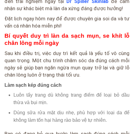
đến trải nghiệm ngay tại
Dr Spiller Skinlab
để cảm
nhận sự khác biệt mà làn da xứng đáng được hưởng!
Đặt lịch ngay hôm nay để được chuyên gia soi da và tư
vấn cá nhân hóa miễn phí!
Bí quyết duy trì làn da sạch mụn, se khít lỗ
chân lông mỗi ngày
Sau khi điều trị, việc duy trì kết quả là yếu tố vô cùng
quan trọng. Một chu trình chăm sóc da đúng cách mỗi
ngày sẽ giúp bạn ngăn ngừa mụn quay trở lại và giữ lỗ
chân lông luôn ở trạng thái tối ưu.
Làm sạch kép đúng cách
Luôn tẩy trang dù không trang điểm để loại bỏ dầu
thừa và bụi mịn.
Dùng sữa rửa mặt dịu nhẹ, phù hợp với loại da để
không làm tổn hại hàng rào bảo vệ tự nhiên.
Bạn có đang bỏ qua bước làm sạch đúng cách mỗi