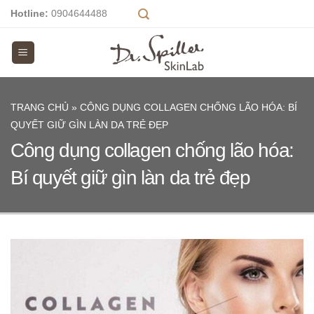
Skip
Hotline:
0904644488
to
content
TRANG CHỦ
»
CÔNG DỤNG COLLAGEN CHỐNG LÃO HÓA: BÍ
QUYẾT GIỮ GÌN LÀN DA TRẺ ĐẸP
Công dụng collagen chống lão hóa:
Bí quyết giữ gìn làn da trẻ đẹp