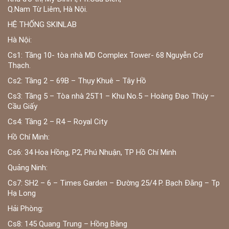
Q.Nam Từ Liêm, Hà Nội.
HỆ THỐNG SKINLAB
Hà Nội:
Cs1: Tầng 10- tòa nhà MD Complex Tower- 68 Nguyễn Cơ
Thạch.
Cs2: Tầng 2 – 69B – Thụy Khuê – Tây Hồ
Cs3: Tầng 5 – Tòa nhà 25T1 – Khu No.5 – Hoàng Đạo Thúy –
Cầu Giấy
Cs4: Tầng 2 – R4 – Royal City
Hồ Chí Minh:
Cs6: 34 Hoa Hồng, P2, Phú Nhuận, TP Hồ Chí Minh
Quảng Ninh:
Cs7: SH2 – 6 – Times Garden – Đường 25/4 P. Bạch Đằng – Tp
Hạ Long
Hải Phòng:
Cs8: 145 Quang Trung – Hồng Bàng