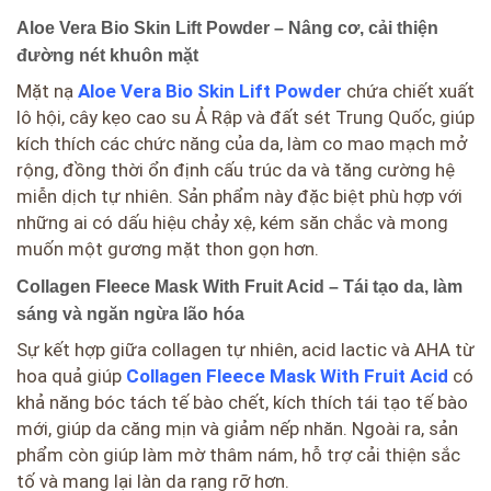
Aloe Vera Bio Skin Lift Powder – Nâng cơ, cải thiện
đường nét khuôn mặt
Mặt nạ
Aloe Vera Bio Skin Lift Powder
chứa chiết xuất
lô hội, cây kẹo cao su Ả Rập và đất sét Trung Quốc, giúp
kích thích các chức năng của da, làm co mao mạch mở
rộng, đồng thời ổn định cấu trúc da và tăng cường hệ
miễn dịch tự nhiên. Sản phẩm này đặc biệt phù hợp với
những ai có dấu hiệu chảy xệ, kém săn chắc và mong
muốn một gương mặt thon gọn hơn.
Collagen Fleece Mask With Fruit Acid – Tái tạo da, làm
sáng và ngăn ngừa lão hóa
Sự kết hợp giữa collagen tự nhiên, acid lactic và AHA từ
hoa quả giúp
Collagen Fleece Mask With Fruit Acid
có
khả năng bóc tách tế bào chết, kích thích tái tạo tế bào
mới, giúp da căng mịn và giảm nếp nhăn. Ngoài ra, sản
phẩm còn giúp làm mờ thâm nám, hỗ trợ cải thiện sắc
tố và mang lại làn da rạng rỡ hơn.