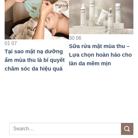
23
08
30
06
Bảo Vệ Da Nh
Sữa rửa mặt mùa thu –
Khi Đi Máy Ba
ặt nạ dưỡng
Lựa chọn hoàn hảo cho
Quả Nhất
 là bí quyết
làn da mềm mịn
da hiệu quả