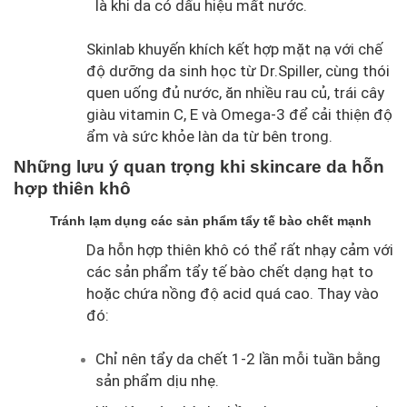
là khi da có dấu hiệu mất nước.
Skinlab khuyến khích kết hợp mặt nạ với chế
độ dưỡng da sinh học từ Dr.Spiller, cùng thói
quen uống đủ nước, ăn nhiều rau củ, trái cây
giàu vitamin C, E và Omega-3 để cải thiện độ
ẩm và sức khỏe làn da từ bên trong.
Những lưu ý quan trọng khi skincare da hỗn
hợp thiên khô
Tránh lạm dụng các sản phẩm tẩy tế bào chết mạnh
Da hỗn hợp thiên khô có thể rất nhạy cảm với
các sản phẩm tẩy tế bào chết dạng hạt to
hoặc chứa nồng độ acid quá cao. Thay vào
đó:
Chỉ nên tẩy da chết 1-2 lần mỗi tuần bằng
sản phẩm dịu nhẹ.