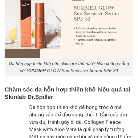
Da hỗn hợp thiên khô nên skincare thế nào? Nên chống nắng
với SUMMER GLOW Sun Sensitive Serum SPF 30
Chăm sóc da hỗn hợp thiên khô hiệu quả tại
Skinlab Dr.Spiller
Da hỗn hợp thiên khô dễ bong tróc ở má
nhưng vẫn đổ dầu vùng chữ T. Cần cấp ẩm
vừa đủ, tránh gây bí da. Collagen Fleece
Mask with Aloe Vera là giải pháp lý tưởng.
Mặt nạ này giúp phục hồi và cân bằng độ ẩm