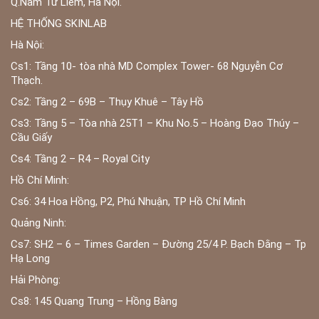
Q.Nam Từ Liêm, Hà Nội.
HỆ THỐNG SKINLAB
Hà Nội:
Cs1: Tầng 10- tòa nhà MD Complex Tower- 68 Nguyễn Cơ
Thạch.
Cs2: Tầng 2 – 69B – Thụy Khuê – Tây Hồ
Cs3: Tầng 5 – Tòa nhà 25T1 – Khu No.5 – Hoàng Đạo Thúy –
Cầu Giấy
Cs4: Tầng 2 – R4 – Royal City
Hồ Chí Minh:
Cs6: 34 Hoa Hồng, P2, Phú Nhuận, TP Hồ Chí Minh
Quảng Ninh:
Cs7: SH2 – 6 – Times Garden – Đường 25/4 P. Bạch Đằng – Tp
Hạ Long
Hải Phòng:
Cs8: 145 Quang Trung – Hồng Bàng