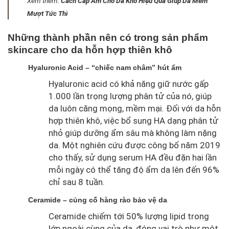
Xem thêm:
Cách Cấp Ẩm Cho Da Khô Hiệu Quả Giúp Da Mềm
Mượt Tức Thì
Những thành phần nên có trong sản phẩm
skincare cho da hỗn hợp thiên khô
Hyaluronic Acid – “chiếc nam châm” hút ẩm
Hyaluronic acid có khả năng giữ nước gấp
1.000 lần trọng lượng phân tử của nó, giúp
da luôn căng mọng, mềm mại. Đối với da hỗn
hợp thiên khô, việc bổ sung HA dạng phân tử
nhỏ giúp dưỡng ẩm sâu mà không làm nặng
da. Một nghiên cứu được công bố năm 2019
cho thấy, sử dụng serum HA đều đặn hai lần
mỗi ngày có thể tăng độ ẩm da lên đến 96%
chỉ sau 8 tuần.
Ceramide – củng cố hàng rào bảo vệ da
Ceramide chiếm tới 50% lượng lipid trong
lớp ngoài cùng của da, đóng vai trò như một