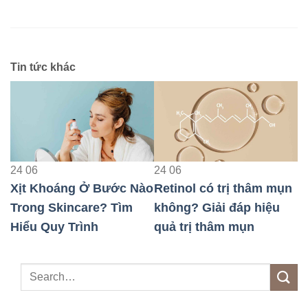
Tin tức khác
24
06
24
06
oáng Ở Bước Nào
Retinol có trị thâm mụn
Hiện Tượn
Skincare? Tìm
không? Giải đáp hiệu
Peel Da: C
uy Trình
quả trị thâm mụn
và Cách C