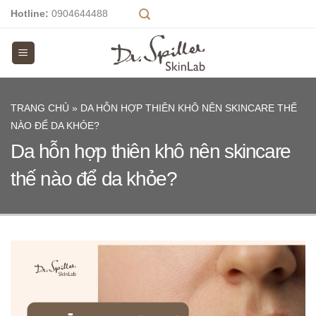
Skip
Hotline:
0904644488
to
content
TRANG CHỦ
»
DA HỖN HỢP THIÊN KHÔ NÊN SKINCARE THẾ
NÀO ĐỂ DA KHỎE?
Da hỗn hợp thiên khô nên skincare
thế nào để da khỏe?