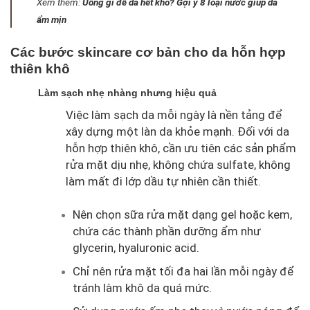
Xem thêm:
Uống gì để da hết khô? Gợi ý 8 loại nước giúp da
ẩm mịn
Các bước skincare cơ bản cho da hỗn hợp
thiên khô
Làm sạch nhẹ nhàng nhưng hiệu quả
Việc làm sạch da mỗi ngày là nền tảng để
xây dựng một làn da khỏe mạnh. Đối với da
hỗn hợp thiên khô, cần ưu tiên các sản phẩm
rửa mặt dịu nhẹ, không chứa sulfate, không
làm mất đi lớp dầu tự nhiên cần thiết.
Nên chọn sữa rửa mặt dạng gel hoặc kem,
chứa các thành phần dưỡng ẩm như
glycerin, hyaluronic acid.
Chỉ nên rửa mặt tối đa hai lần mỗi ngày để
tránh làm khô da quá mức.