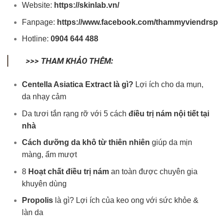
Website:
https://skinlab.vn/
Fanpage:
https://www.facebook.com/thammyviendrspi
Hotline:
0904 644 488
>>> THAM KHẢO THÊM:
Centella Asiatica Extract là gì?
Lợi ích cho da mụn,
da nhạy cảm
Da tươi tắn rạng rỡ với 5 cách
điều trị nám nội tiết tại
nhà
Cách dưỡng da khô từ thiên nhiên
giúp da mịn
màng, ẩm mượt
8
Hoạt chất điều trị nám
an toàn được chuyên gia
khuyên dùng
Propolis
là gì? Lợi ích của keo ong với sức khỏe &
làn da