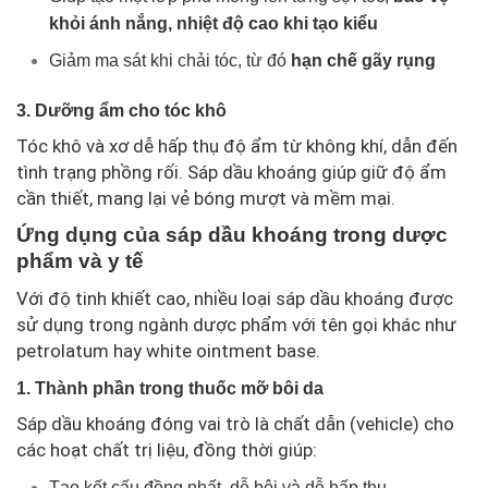
khỏi ánh nắng, nhiệt độ cao khi tạo kiểu
Giảm ma sát khi chải tóc, từ đó
hạn chế gãy rụng
3. Dưỡng ẩm cho tóc khô
Tóc khô và xơ dễ hấp thụ độ ẩm từ không khí, dẫn đến
tình trạng phồng rối. Sáp dầu khoáng giúp giữ độ ẩm
cần thiết, mang lại vẻ bóng mượt và mềm mại.
Ứng dụng của sáp dầu khoáng trong dược
phẩm và y tế
Với độ tinh khiết cao, nhiều loại sáp dầu khoáng được
sử dụng trong ngành dược phẩm với tên gọi khác như
petrolatum hay white ointment base.
1. Thành phần trong thuốc mỡ bôi da
Sáp dầu khoáng đóng vai trò là chất dẫn (vehicle) cho
các hoạt chất trị liệu, đồng thời giúp:
Tạo kết cấu đồng nhất, dễ bôi và dễ hấp thụ