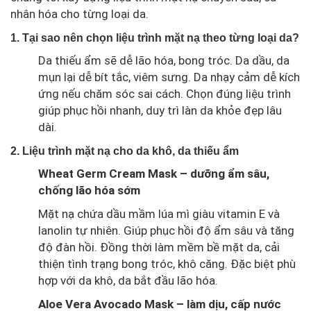
nhân hóa cho từng loại da.
1. Tại sao nên chọn liệu trình mặt nạ theo từng loại da?
Da thiếu ẩm sẽ dễ lão hóa, bong tróc. Da dầu, da
mụn lại dễ bít tắc, viêm sưng. Da nhạy cảm dễ kích
ứng nếu chăm sóc sai cách. Chọn đúng liệu trình
giúp phục hồi nhanh, duy trì làn da khỏe đẹp lâu
dài.
2. Liệu trình mặt nạ cho da khô, da thiếu ẩm
Wheat Germ Cream Mask
– dưỡng ẩm sâu,
chống lão hóa sớm
Mặt nạ chứa dầu mầm lúa mì giàu vitamin E và
lanolin tự nhiên. Giúp phục hồi độ ẩm sâu và tăng
độ đàn hồi. Đồng thời làm mềm bề mặt da, cải
thiện tình trạng bong tróc, khô căng. Đặc biệt phù
hợp với da khô, da bắt đầu lão hóa.
Aloe Vera Avocado Mask
– làm dịu, cấp nước