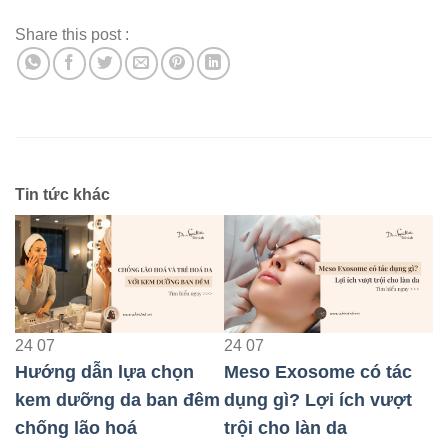
Share this post :
Tin tức khác
24
07
24
07
2
t
Hướng dẫn lựa chọn
Meso Exosome có tác
T
kem dưỡng da ban đêm
dụng gì? Lợi ích vượt
“
chống lão hoá
trội cho làn da
c