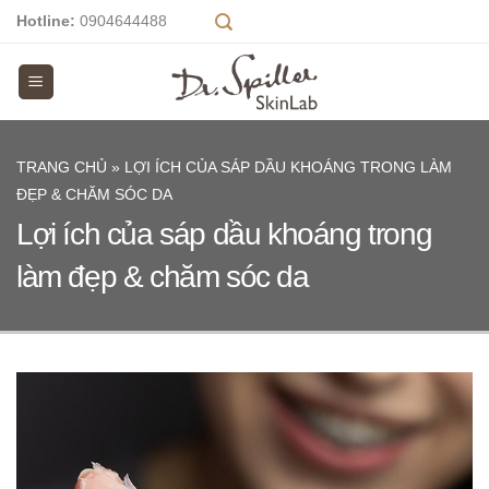
Skip
Hotline:
0904644488
to
content
TRANG CHỦ
»
LỢI ÍCH CỦA SÁP DẦU KHOÁNG TRONG LÀM
ĐẸP & CHĂM SÓC DA
Lợi ích của sáp dầu khoáng trong
làm đẹp & chăm sóc da