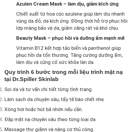
Azulen Cream Mask
– làm dịu, giảm kích ứng
Chiết xuất từ hoa cúc azulene giúp làm dịu nhanh
vùng da đỏ, da kích ứng. Đồng thời hỗ trợ phục hồi
lớp màng bảo vệ da, giảm căng rát và khó chịu.
Beauty Mask – phục hồi và dưỡng ẩm mạnh mẽ
Vitamin B12 kết hợp tảo biển và panthenol giúp
phục hồi da tổn thương. Tăng cường dưỡng ẩm,
làm dịu và củng cố sức khỏe làn da.
Quy trình 6 bước trong mỗi liệu trình mặt nạ
tại Dr.Spiller Skinlab
Soi da và tư vấn chi tiết từng tình trạng.
Làm sạch da chuyên sâu, tẩy tế bào chết nhẹ.
Xông hơi hoặc hút bã nhờn nếu cần.
Đắp mặt nạ chuyên sâu theo từng loại da.
Massage thư giãnn và nâng cơ thủ công.