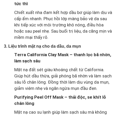
tức thì
Chiết xuất nha đam kết hợp dầu bơ giúp làm dịu và
cấp ẩm nhanh. Phục hồi lớp màng bảo vệ da sau
khi tiếp xúc với môi trường khô nóng, điều hòa
hoặc sau peel nhẹ. Sau buổi trị liệu, da căng mịn và
mềm mại thấy rõ.
3. Liệu trình mặt nạ cho da dầu, da mụn
T
erra California Clay Mask
– thanh lọc bã nhờn,
làm sạch sâu
Mặt nạ đất sét giàu khoáng chất từ California.
Giúp hút dầu thừa, giải phóng bã nhờn và làm sạch
sâu lỗ chân lông. Đồng thời làm dịu vùng da mụn,
giảm viêm nhẹ và ngăn ngừa mụn đầu đen.
Purifying Peel Off Mask – thải độc, se khít lỗ
chân lông
Mặt nạ cao su lạnh giúp làm sạch sâu mà không