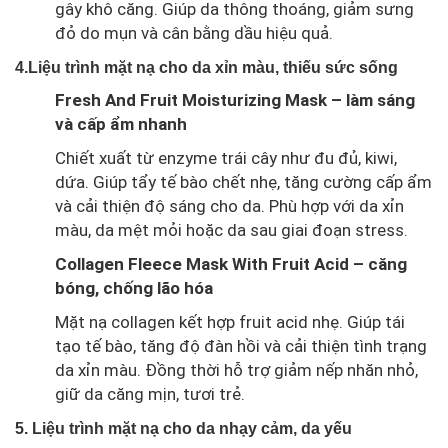
gây khô căng. Giúp da thông thoáng, giảm sưng
đỏ do mụn và cân bằng dầu hiệu quả.
4.Liệu trình mặt nạ cho da xỉn màu, thiếu sức sống
Fresh And Fruit Moisturizing Mask – làm sáng
và cấp ẩm nhanh
Chiết xuất từ enzyme trái cây như đu đủ, kiwi,
dứa. Giúp tẩy tế bào chết nhẹ, tăng cường cấp ẩm
và cải thiện độ sáng cho da. Phù hợp với da xỉn
màu, da mệt mỏi hoặc da sau giai đoạn stress.
Collagen Fleece Mask With Fruit Acid – căng
bóng, chống lão hóa
Mặt nạ collagen kết hợp fruit acid nhẹ. Giúp tái
tạo tế bào, tăng độ đàn hồi và cải thiện tình trạng
da xỉn màu. Đồng thời hỗ trợ giảm nếp nhăn nhỏ,
giữ da căng mịn, tươi trẻ.
5. Liệu trình mặt nạ cho da nhạy cảm, da yếu