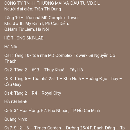
CÔNG TY TNHH THƯƠNG MẠI VÀ ĐẦU TƯ V.B.C.L
Người đại diện: Trần Thị Dung
Tầng 10 – Tòa nhà MD Complex Tower,
Khu đô thị Mỹ Đình I, Ph.Cầu Diễn,
Q.Nam Từ Liêm, Hà Nội.
HỆ THỐNG SKINLAB
Hà Nội:
Cs1: Tầng 10- tòa nhà MD Complex Tower- 68 Nguyễn Cơ
Thạch.
Cs2: Tầng 2 – 69B – Thụy Khuê – Tây Hồ
Cs3: Tầng 5 – Tòa nhà 25T1 – Khu No.5 – Hoàng Đạo Thúy –
Cầu Giấy
Cs4: Tầng 2 – R4 – Royal City
Hồ Chí Minh:
Cs6: 34 Hoa Hồng, P2, Phú Nhuận, TP Hồ Chí Minh
Quảng Ninh:
Cs7: SH2 – 6 – Times Garden – Đường 25/4 P. Bạch Đằng – Tp