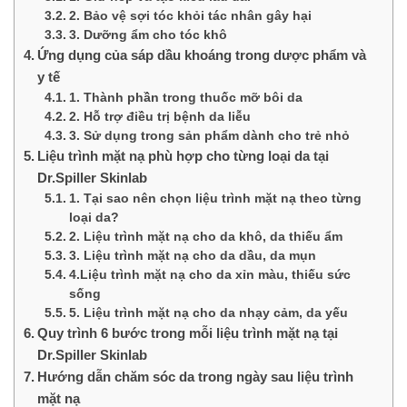
2. Bảo vệ sợi tóc khỏi tác nhân gây hại
3. Dưỡng ẩm cho tóc khô
Ứng dụng của sáp dầu khoáng trong dược phẩm và
y tế
1. Thành phần trong thuốc mỡ bôi da
2. Hỗ trợ điều trị bệnh da liễu
3. Sử dụng trong sản phẩm dành cho trẻ nhỏ
Liệu trình mặt nạ phù hợp cho từng loại da tại
Dr.Spiller Skinlab
1. Tại sao nên chọn liệu trình mặt nạ theo từng
loại da?
2. Liệu trình mặt nạ cho da khô, da thiếu ẩm
3. Liệu trình mặt nạ cho da dầu, da mụn
4.Liệu trình mặt nạ cho da xỉn màu, thiếu sức
sống
5. Liệu trình mặt nạ cho da nhạy cảm, da yếu
Quy trình 6 bước trong mỗi liệu trình mặt nạ tại
Dr.Spiller Skinlab
Hướng dẫn chăm sóc da trong ngày sau liệu trình
mặt nạ