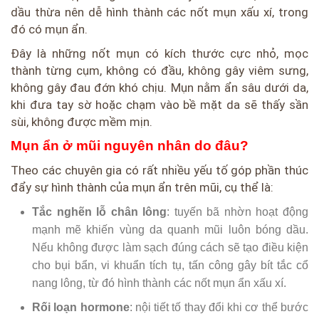
dầu thừa nên dễ hình thành các nốt mụn xấu xí, trong
đó có mụn ẩn.
Đây là những nốt mụn có kích thước cực nhỏ, mọc
thành từng cụm, không có đầu, không gây viêm sưng,
không gây đau đớn khó chịu. Mụn nằm ẩn sâu dưới da,
khi đưa tay sờ hoặc chạm vào bề mặt da sẽ thấy sần
sùi, không được mềm mịn.
Mụn ẩn ở mũi nguyên nhân do đâu?
Theo các chuyên gia có rất nhiều yếu tố góp phần thúc
đẩy sự hình thành của mụn ẩn trên mũi, cụ thể là:
Tắc nghẽn lỗ chân lông
: tuyến bã nhờn hoạt động
mạnh mẽ khiến vùng da quanh mũi luôn bóng dầu.
Nếu không được làm sạch đúng cách sẽ tạo điều kiện
cho bụi bẩn, vi khuẩn tích tụ, tấn công gây bít tắc cổ
nang lông, từ đó hình thành các nốt mụn ẩn xấu xí.
Rối loạn hormone
: nội tiết tố thay đổi khi cơ thể bước