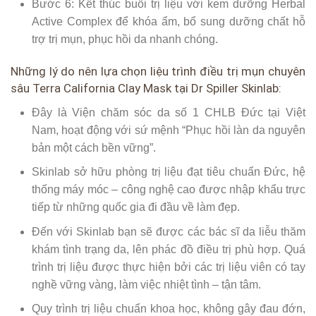
Bước 6: Kết thúc buổi trị liệu với kem dưỡng Herbal
Active Complex để khóa ẩm, bổ sung dưỡng chất hỗ
trợ trị mụn, phục hồi da nhanh chóng.
Những lý do nên lựa chọn liệu trình điều trị mụn chuyên
sâu Terra California Clay Mask tại Dr Spiller Skinlab:
Đây là Viện chăm sóc da số 1 CHLB Đức tại Việt
Nam, hoạt động với sứ mệnh “Phục hồi làn da nguyên
bản một cách bền vững”.
Skinlab sở hữu phòng trị liệu đạt tiêu chuẩn Đức, hệ
thống máy móc – công nghệ cao được nhập khẩu trực
tiếp từ những quốc gia đi đầu về làm đẹp.
Đến với Skinlab bạn sẽ được các bác sĩ da liễu thăm
khám tình trạng da, lên phác đồ điều trị phù hợp. Quá
trình trị liệu được thực hiện bởi các trị liệu viên có tay
nghề vững vàng, làm việc nhiệt tình – tận tâm.
Quy trình trị liệu chuẩn khoa học, không gây đau đớn,