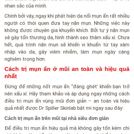
nhan sắc của mình.
Chính bởi vậy, ngay khi phát hiện da nổi mụn ẩn rất nhiều
người có thói quen đưa tay nặn mụn. Những việc này
không được chuyên gia khuyến khích. Bởi tự ý nặn mụn
sẽ gây tổn thương da, hình thành sẹo thâm xấu xí. Chưa
hết, quá trình nặn mụn sẽ khiến vi khuẩn từ tay xâm
nhập vào da, gây viêm nhiễm, làm mụn ngày càng
nghiêm trọng hơn.
Cách trị mụn ẩn ở mũi an toàn và hiệu quả
nhất
Đừng để những nốt mụn ẩn “đáng ghét’ khiến bạn trở
nên xấu xí. Hãy tham khảo và áp dụng ngay những cách
điều trị mụn ẩn vùng mũi đơn giản – an toàn và hiệu
quả nhất được Dr Spiller Skinlab bật mí ngay sau đây:
Cách trị mụn ẩn trên mũi tại nhà
siêu đơn giản
Để điều trị mụn ẩn hiệu quả mà không gây tốn kém chi