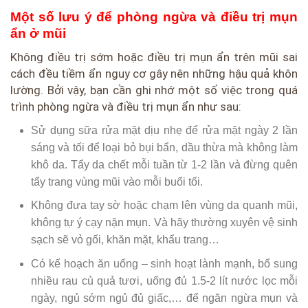
Một số lưu ý để phòng ngừa và điều trị mụn
ẩn ở mũi
Không điều trị sớm hoặc điều trị mụn ẩn trên mũi sai
cách đều tiềm ẩn nguy cơ gây nên những hậu quả khôn
lường. Bởi vậy, bạn cần ghi nhớ một số việc trong quá
trình phòng ngừa và điều trị mụn ẩn như sau:
Sử dụng sữa rửa mặt dịu nhẹ để rửa mặt ngày 2 lần
sáng và tối để loại bỏ bụi bẩn, dầu thừa mà không làm
khô da. Tẩy da chết mỗi tuần từ 1-2 lần và đừng quên
tẩy trang vùng mũi vào mỗi buổi tối.
Không đưa tay sờ hoặc chạm lên vùng da quanh mũi,
không tự ý cạy nặn mụn. Và hãy thường xuyên vệ sinh
sạch sẽ vỏ gối, khăn mặt, khẩu trang…
Có kế hoạch ăn uống – sinh hoạt lành mạnh, bổ sung
nhiều rau củ quả tươi, uống đủ 1.5-2 lít nước lọc mỗi
ngày, ngủ sớm ngủ đủ giấc,… để ngăn ngừa mụn và