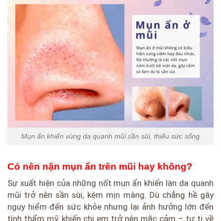
Mụn ẩn khiến vùng da quanh mũi sần sùi, thiếu sức sống
Có nên nặn mụn ẩn trên mũi hay không?
Sự xuất hiện của những nốt mụn ẩn khiến làn da quanh
mũi trở nên sần sùi, kém mịn màng. Dù chẳng hề gây
nguy hiểm đến sức khỏe nhưng lại ảnh hưởng lớn đến
tính thẩm mỹ, khiến chị em trở nên mặc cảm – tự ti về