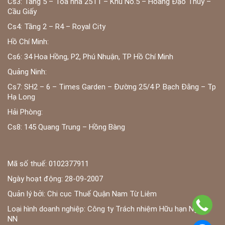
Cs3: Tầng 5 – Tòa nhà 25T1 – Khu No.5 – Hoàng Đạo Thúy –
Cầu Giấy
Cs4: Tầng 2 – R4 – Royal City
Hồ Chí Minh:
Cs6: 34 Hoa Hồng, P2, Phú Nhuận, TP Hồ Chí Minh
Quảng Ninh:
Cs7: SH2 – 6 – Times Garden – Đường 25/4 P. Bạch Đằng – Tp
Hạ Long
Hải Phòng:
Cs8: 145 Quang Trung – Hồng Bàng
Mã số thuế: 0102377911
Ngày hoạt động: 28-09-2007
Quản lý bởi: Chi cục Thuế Quận Nam Từ Liêm
Loại hình doanh nghiệp: Công ty Trách nhiệm Hữu hạn Ngoài
NN