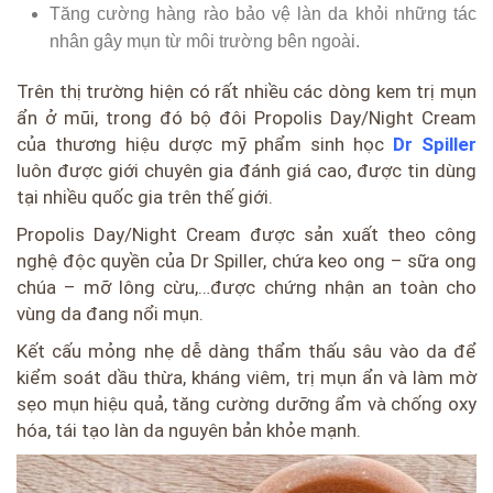
Tăng cường hàng rào bảo vệ làn da khỏi những tác
nhân gây mụn từ môi trường bên ngoài.
Trên thị trường hiện có rất nhiều các dòng kem trị mụn
ẩn ở mũi, trong đó bộ đôi Propolis Day/Night Cream
của thương hiệu dược mỹ phẩm sinh học
Dr Spiller
luôn được giới chuyên gia đánh giá cao, được tin dùng
tại nhiều quốc gia trên thế giới.
Propolis Day/Night Cream được sản xuất theo công
nghệ độc quyền của Dr Spiller, chứa keo ong – sữa ong
chúa – mỡ lông cừu,…được chứng nhận an toàn cho
vùng da đang nổi mụn.
Kết cấu mỏng nhẹ dễ dàng thẩm thấu sâu vào da để
kiểm soát dầu thừa, kháng viêm, trị mụn ẩn và làm mờ
sẹo mụn hiệu quả, tăng cường dưỡng ẩm và chống oxy
hóa, tái tạo làn da nguyên bản khỏe mạnh.