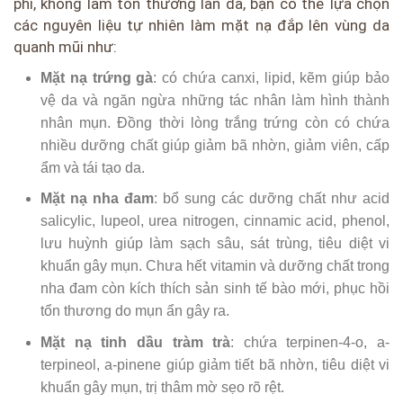
phí, không làm tổn thương làn da, bạn có thể lựa chọn
các nguyên liệu tự nhiên làm mặt nạ đắp lên vùng da
quanh mũi như:
Mặt nạ trứng gà
: có chứa canxi, lipid, kẽm giúp bảo
vệ da và ngăn ngừa những tác nhân làm hình thành
nhân mụn. Đồng thời lòng trắng trứng còn có chứa
nhiều dưỡng chất giúp giảm bã nhờn, giảm viên, cấp
ẩm và tái tạo da.
Mặt nạ nha đam
: bổ sung các dưỡng chất như acid
salicylic, lupeol, urea nitrogen, cinnamic acid, phenol,
lưu huỳnh giúp làm sạch sâu, sát trùng, tiêu diệt vi
khuẩn gây mụn. Chưa hết vitamin và dưỡng chất trong
nha đam còn kích thích sản sinh tế bào mới, phục hồi
tổn thương do mụn ẩn gây ra.
Mặt nạ tinh dầu tràm trà
: chứa terpinen-4-o, a-
terpineol, a-pinene giúp giảm tiết bã nhờn, tiêu diệt vi
khuẩn gây mụn, trị thâm mờ sẹo rõ rệt.