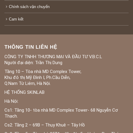
Chính sách vận chuyển
Cam kết
THÔNG TIN LIÊN HỆ
CÔNG TY TNHH THƯƠNG MẠI VÀ ĐẦU TƯ V.B.C.L
Người đại diện: Trần Thị Dung
Tầng 10 – Tòa nhà MD Complex Tower,
Khu đô thị Mỹ Đình I, Ph.Cầu Diễn,
Q.Nam Từ Liêm, Hà Nội.
HỆ THỐNG SKINLAB
Hà Nội:
Cs1: Tầng 10- tòa nhà MD Complex Tower- 68 Nguyễn Cơ
Thạch.
Cs2: Tầng 2 – 69B – Thụy Khuê – Tây Hồ