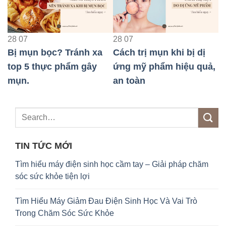
28
07
28
07
2
Bị mụn bọc? Tránh xa
Cách trị mụn khi bị dị
V
i
top 5 thực phẩm gây
ứng mỹ phẩm hiệu quả,
t
mụn.
an toàn
c
TIN TỨC MỚI
Tìm hiểu máy điện sinh học cầm tay – Giải pháp chăm
sóc sức khỏe tiện lợi
Tìm Hiểu Máy Giảm Đau Điện Sinh Học Và Vai Trò
Trong Chăm Sóc Sức Khỏe