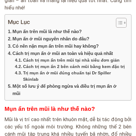
giản – an toàn và mang lại hiệu quả tốt nhất. Cùng tìm
hiểu nhé!
Mục Lục
Mụn ẩn trên mũi là như thế nào?
Mụn ẩn ở mũi nguyên nhân do đâu?
Có nên nặn mụn ẩn trên mũi hay không?
Cách trị mụn ẩn ở mũi an toàn và hiệu quả nhất
Cách trị mụn ẩn trên mũi tại nhà siêu đơn giản
Cách trị mụn ẩn 2 bên cánh mũi bằng kem đặc trị
Trị mụn ẩn ở mũi đúng chuẩn tại Dr Spiller
Skinlab
Một số lưu ý để phòng ngừa và điều trị mụn ẩn ở
mũi
Mụn ẩn trên mũi là như thế nào?
Mũi là vị trí cao nhất trên khuôn mặt, dễ bị tác động bởi
các yếu tố ngoài môi trường. Không những thế 2 bên
cánh mũi tập trung khá nhiều tuyến bã nhờn, đổ nhiều