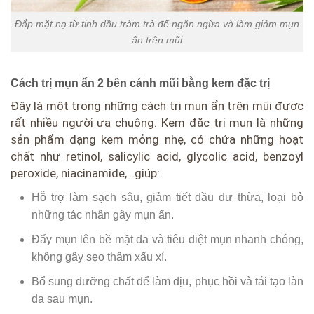
Đắp mặt nạ từ tinh dầu tràm trà để ngăn ngừa và làm giảm mụn
ẩn trên mũi
Cách trị mụn ẩn 2 bên cánh mũi bằng kem đặc trị
Đây là một trong những cách trị mụn ẩn trên mũi được
rất nhiều người ưa chuộng. Kem đặc trị mụn là những
sản phẩm dạng kem mỏng nhẹ, có chứa những hoạt
chất như retinol, salicylic acid, glycolic acid, benzoyl
peroxide, niacinamide,…giúp:
Hỗ trợ làm sạch sâu, giảm tiết dầu dư thừa, loại bỏ
những tác nhân gây mụn ẩn.
Đẩy mụn lên bề mặt da và tiêu diệt mụn nhanh chóng,
không gây sẹo thâm xấu xí.
Bổ sung dưỡng chất để làm dịu, phục hồi và tái tạo làn
da sau mụn.