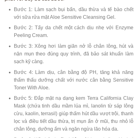
Bước 1: Làm sạch bụi bẩn, dầu thừa và tế bào chết
với sữa rửa mặt Aloe Sensitive Cleansing Gel.
Bước 2: Tẩy da chết một cách dịu nhẹ với Enzyme
Peeling Cream.
Bước 3: Xông hơi làm giãn nở lỗ chân lông, hút và
nặn mụn theo đúng quy trình, đã bảo sát khuẩn làm
sạch kỹ càng.
Bước 4: Làm dịu, cân bằng độ PH, tăng khả năng
thẩm thấu dưỡng chất với nước cân bằng Sensitive
Toner With Aloe.
Bước 5: Đắp mặt nạ dạng kem Terra California Clay
Mask (chứa tinh dầu mầm lúa mì, lanolin từ sáp lông
cừu, kaolin, terrasil) giúp thấm hút dầu vượt trội, thanh
lọc và điều tiết dầu thừa, trị mụn ẩn ở mũi, thu nhỏ lỗ
chân lông, dưỡng ẩm và ngăn ngừa lão hóa da.