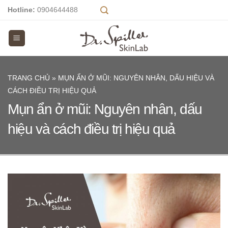
Skip
Hotline:
0904644488
to
content
TRANG CHỦ
»
MỤN ẨN Ở MŨI: NGUYÊN NHÂN, DẤU HIỆU VÀ
CÁCH ĐIỀU TRỊ HIỆU QUẢ
Mụn ẩn ở mũi: Nguyên nhân, dấu
hiệu và cách điều trị hiệu quả