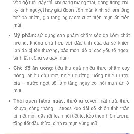
vào độ tuổi dậy thì, khi đang mang thai, đang trong chu
kỳ kinh nguyệt hay giai đoạn tiền mãn kinh sẽ làm tăng
tiết bã nhờn, gia tăng nguy cơ xuất hiện mụn ẩn trên
mũi.
Mỹ phẩm
: sử dụng sản phẩm chăm sóc da kém chất
lượng, không phù hợp với đặc tính của da sẽ khiến
làn da bị tổn thương, bào mòn, dễ bị các yếu tố ngoại
sinh tấn công và gây mụn.
Chế độ ăn uống
: tiêu thụ quá nhiều thực phẩm cay
nóng, nhiều dầu mỡ, nhiều đường; uống nhiều rượu
bia – nước ngọt sẽ làm tăng nguy cơ nổi mụn ẩn ở
mũi.
Thói quen hàng ngày
: thường xuyên mất ngủ, thức
khuya, căng thẳng – stress kéo dài sẽ khiến tinh thần
bị mệt mỏi, gây rối loạn nội tiết tố, kéo theo hiện tượng
tăng tiết dầu thừa, sinh ra mụn vùng mũi.