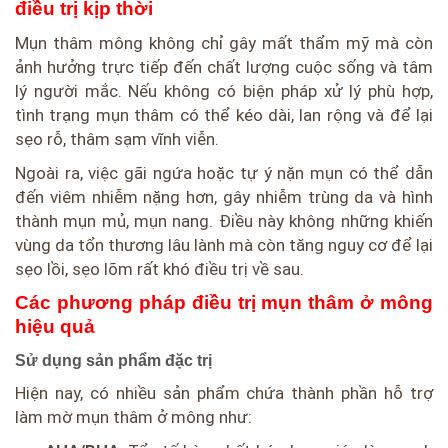
điều trị kịp thời
Mụn thâm mông không chỉ gây mất thẩm mỹ mà còn
ảnh hưởng trực tiếp đến chất lượng cuộc sống và tâm
lý người mắc. Nếu không có biện pháp xử lý phù hợp,
tình trạng mụn thâm có thể kéo dài, lan rộng và để lại
sẹo rỗ, thâm sạm vĩnh viễn.
Ngoài ra, việc gãi ngứa hoặc tự ý nặn mụn có thể dẫn
đến viêm nhiễm nặng hơn, gây nhiễm trùng da và hình
thành mụn mủ, mụn nang. Điều này không những khiến
vùng da tổn thương lâu lành mà còn tăng nguy cơ để lại
sẹo lồi, sẹo lõm rất khó điều trị về sau.
Các phương pháp điều trị mụn thâm ở mông
hiệu quả
Sử dụng sản phẩm đặc trị
Hiện nay, có nhiều sản phẩm chứa thành phần hỗ trợ
làm mờ mụn thâm ở mông như: