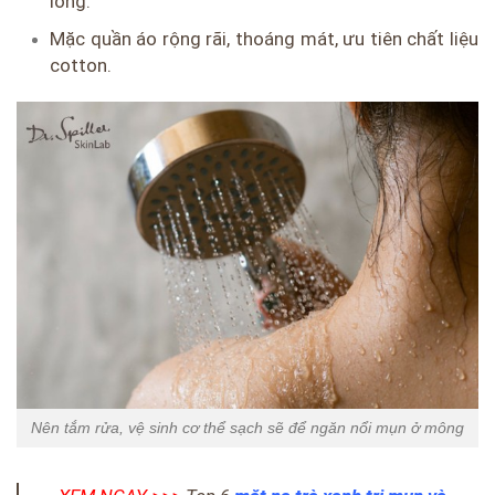
lông.
Mặc quần áo rộng rãi, thoáng mát, ưu tiên chất liệu
cotton.
Nên tắm rửa, vệ sinh cơ thể sạch sẽ để ngăn nổi mụn ở mông