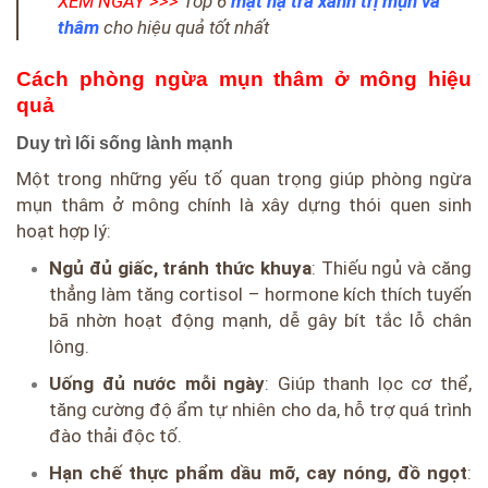
XEM NGAY >>>
Top 6
mặt nạ trà xanh trị mụn và
thâm
cho hiệu quả tốt nhất
Cách phòng ngừa mụn thâm ở mông hiệu
quả
Duy trì lối sống lành mạnh
Một trong những yếu tố quan trọng giúp phòng ngừa
mụn thâm ở mông chính là xây dựng thói quen sinh
hoạt hợp lý:
Ngủ đủ giấc, tránh thức khuya
: Thiếu ngủ và căng
thẳng làm tăng cortisol – hormone kích thích tuyến
bã nhờn hoạt động mạnh, dễ gây bít tắc lỗ chân
lông.
Uống đủ nước mỗi ngày
: Giúp thanh lọc cơ thể,
tăng cường độ ẩm tự nhiên cho da, hỗ trợ quá trình
đào thải độc tố.
Hạn chế thực phẩm dầu mỡ, cay nóng, đồ ngọt
: