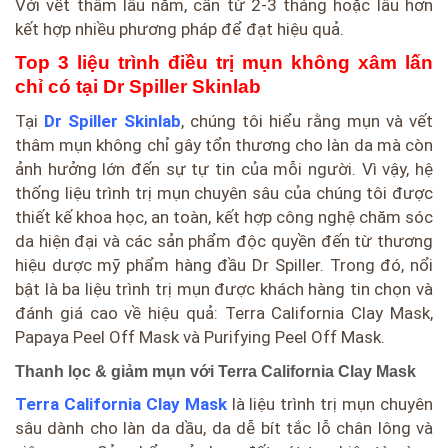
Với vết thâm lâu năm, cần từ 2-3 tháng hoặc lâu hơn
kết hợp nhiều phương pháp để đạt hiệu quả.
Top 3 liệu trình điều trị mụn không xâm lấn
chỉ có tại Dr Spiller Skinlab
Tại
Dr Spiller Skinlab
, chúng tôi hiểu rằng mụn và vết
thâm mụn không chỉ gây tổn thương cho làn da mà còn
ảnh hưởng lớn đến sự tự tin của mỗi người. Vì vậy, hệ
thống liệu trình trị mụn chuyên sâu của chúng tôi được
thiết kế khoa học, an toàn, kết hợp công nghệ chăm sóc
da hiện đại và các sản phẩm độc quyền đến từ thương
hiệu dược mỹ phẩm hàng đầu Dr Spiller. Trong đó, nổi
bật là ba liệu trình trị mụn được khách hàng tin chọn và
đánh giá cao về hiệu quả: Terra California Clay Mask,
Papaya Peel Off Mask và Purifying Peel Off Mask.
Thanh lọc & giảm mụn với Terra California Clay Mask
Terra California Clay Mask
là liệu trình trị mụn chuyên
sâu dành cho làn da dầu, da dễ bít tắc lỗ chân lông và