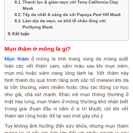
Thanh lọc & giảm mụn với Terra California Clay
Mask
Tẩy da chết & sáng da với Papaya Peel Off Mask
Làm dịu da mụn, se khít lỗ chân lông với
Purifying Mask
Kết luận
Mụn thâm ở mông là gì?
Mụn thâm
ở mông là tình trạng vùng da mông xuất
hiện các vết thâm sạm, sẫm màu sau khi mụn viêm,
mụn mủ hoặc viêm nang lông lành lại. Vết thâm này
hình thành do quá trình tăng sinh sắc tố melanin khi da
bị tổn thương, viêm nhiễm hoặc chịu tác động cơ học
như gãi, chà xát mạnh. Khác với mụn thông thường ở
mặt hay lưng, mụn thâm ở mông thường khó nhận biết
trong giai đoạn đầu vì nằm ở vị trí khuất, chỉ khi vết
thâm lan rộng hoặc để lại sẹo mới gây chú ý.
Tuy không ảnh hưởng đến sức khỏe, nhưng mụn thâm