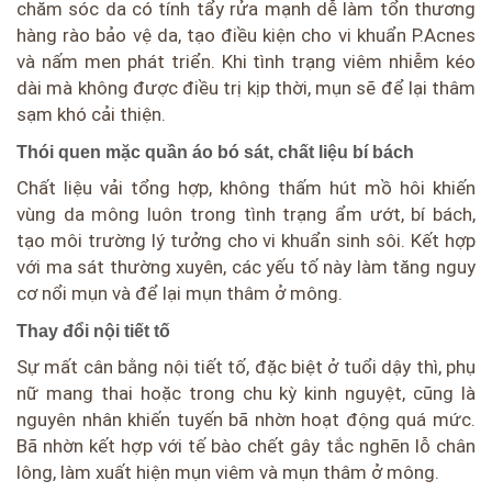
chăm sóc da có tính tẩy rửa mạnh dễ làm tổn thương
hàng rào bảo vệ da, tạo điều kiện cho vi khuẩn P.Acnes
và nấm men phát triển. Khi tình trạng viêm nhiễm kéo
dài mà không được điều trị kịp thời, mụn sẽ để lại thâm
sạm khó cải thiện.
Thói quen mặc quần áo bó sát, chất liệu bí bách
Chất liệu vải tổng hợp, không thấm hút mồ hôi khiến
vùng da mông luôn trong tình trạng ẩm ướt, bí bách,
tạo môi trường lý tưởng cho vi khuẩn sinh sôi. Kết hợp
với ma sát thường xuyên, các yếu tố này làm tăng nguy
cơ nổi mụn và để lại mụn thâm ở mông.
Thay đổi nội tiết tố
Sự mất cân bằng nội tiết tố, đặc biệt ở tuổi dậy thì, phụ
nữ mang thai hoặc trong chu kỳ kinh nguyệt, cũng là
nguyên nhân khiến tuyến bã nhờn hoạt động quá mức.
Bã nhờn kết hợp với tế bào chết gây tắc nghẽn lỗ chân
lông, làm xuất hiện mụn viêm và mụn thâm ở mông.