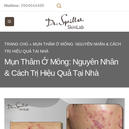
Skip
Hotline:
0904644488
to
content
TRANG CHỦ
»
MỤN THÂM Ở MÔNG: NGUYÊN NHÂN & CÁCH
TRỊ HIỆU QUẢ TẠI NHÀ
Mụn Thâm Ở Mông: Nguyên Nhân
& Cách Trị Hiệu Quả Tại Nhà