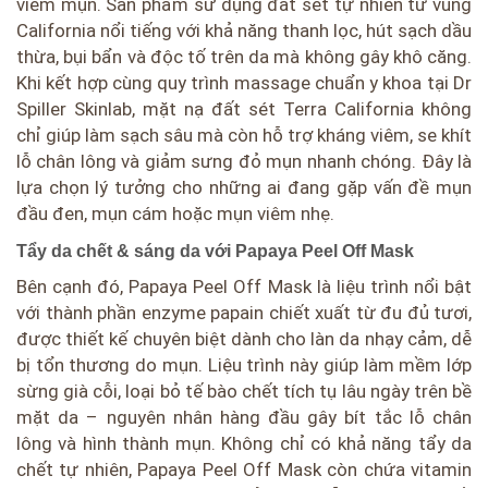
viêm mụn. Sản phẩm sử dụng đất sét tự nhiên từ vùng
California nổi tiếng với khả năng thanh lọc, hút sạch dầu
thừa, bụi bẩn và độc tố trên da mà không gây khô căng.
Khi kết hợp cùng quy trình massage chuẩn y khoa tại Dr
Spiller Skinlab, mặt nạ đất sét Terra California không
chỉ giúp làm sạch sâu mà còn hỗ trợ kháng viêm, se khít
lỗ chân lông và giảm sưng đỏ mụn nhanh chóng. Đây là
lựa chọn lý tưởng cho những ai đang gặp vấn đề mụn
đầu đen, mụn cám hoặc mụn viêm nhẹ.
Tẩy da chết & sáng da với Papaya Peel Off Mask
Bên cạnh đó, Papaya Peel Off Mask là liệu trình nổi bật
với thành phần enzyme papain chiết xuất từ đu đủ tươi,
được thiết kế chuyên biệt dành cho làn da nhạy cảm, dễ
bị tổn thương do mụn. Liệu trình này giúp làm mềm lớp
sừng già cỗi, loại bỏ tế bào chết tích tụ lâu ngày trên bề
mặt da – nguyên nhân hàng đầu gây bít tắc lỗ chân
lông và hình thành mụn. Không chỉ có khả năng tẩy da
chết tự nhiên, Papaya Peel Off Mask còn chứa vitamin