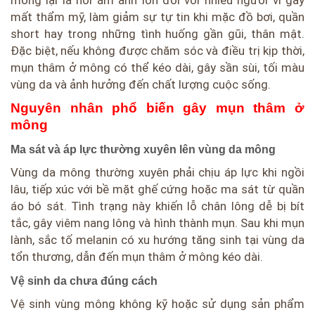
mông lại là nỗi ám ảnh lớn đối với nhiều người vì gây
mất thẩm mỹ, làm giảm sự tự tin khi mặc đồ bơi, quần
short hay trong những tình huống gần gũi, thân mật.
Đặc biệt, nếu không được chăm sóc và điều trị kịp thời,
mụn thâm ở mông có thể kéo dài, gây sần sùi, tối màu
vùng da và ảnh hưởng đến chất lượng cuộc sống.
Nguyên nhân phổ biến gây mụn thâm ở
mông
Ma sát và áp lực thường xuyên lên vùng da mông
Vùng da mông thường xuyên phải chịu áp lực khi ngồi
lâu, tiếp xúc với bề mặt ghế cứng hoặc ma sát từ quần
áo bó sát. Tình trạng này khiến lỗ chân lông dễ bị bít
tắc, gây viêm nang lông và hình thành mụn. Sau khi mụn
lành, sắc tố melanin có xu hướng tăng sinh tại vùng da
tổn thương, dẫn đến mụn thâm ở mông kéo dài.
Vệ sinh da chưa đúng cách
Vệ sinh vùng mông không kỹ hoặc sử dụng sản phẩm