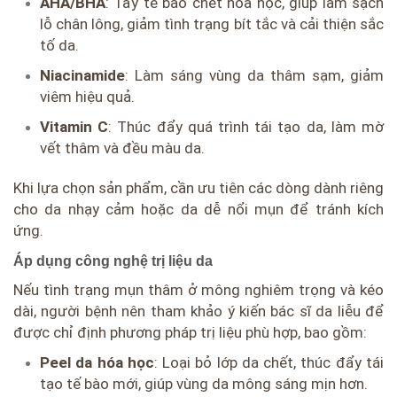
AHA/BHA
: Tẩy tế bào chết hóa học, giúp làm sạch
lỗ chân lông, giảm tình trạng bít tắc và cải thiện sắc
tố da.
Niacinamide
: Làm sáng vùng da thâm sạm, giảm
viêm hiệu quả.
Vitamin C
: Thúc đẩy quá trình tái tạo da, làm mờ
vết thâm và đều màu da.
Khi lựa chọn sản phẩm, cần ưu tiên các dòng dành riêng
cho da nhạy cảm hoặc da dễ nổi mụn để tránh kích
ứng.
Áp dụng công nghệ trị liệu da
Nếu tình trạng mụn thâm ở mông nghiêm trọng và kéo
dài, người bệnh nên tham khảo ý kiến bác sĩ da liễu để
được chỉ định phương pháp trị liệu phù hợp, bao gồm:
Peel da hóa học
: Loại bỏ lớp da chết, thúc đẩy tái
tạo tế bào mới, giúp vùng da mông sáng mịn hơn.