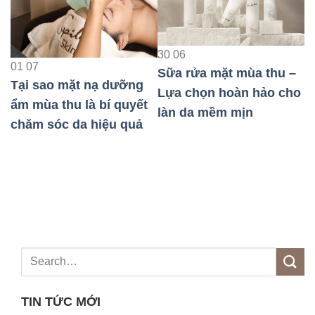
23
08
30
06
Bảo Vệ Da Nhạy Cảm
Sữa rửa mặt mùa thu –
Khi Đi Máy Bay Hiệu
ng
Lựa chọn hoàn hảo cho
Quả Nhất
ết
làn da mềm mịn
uả
TIN TỨC MỚI