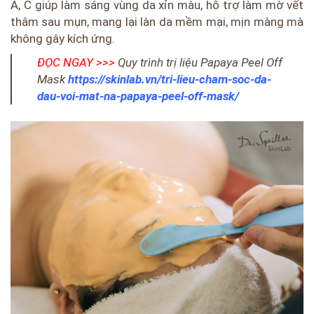
A, C giúp làm sáng vùng da xỉn màu, hỗ trợ làm mờ vết
thâm sau mụn, mang lại làn da mềm mại, mịn màng mà
không gây kích ứng.
ĐỌC NGAY >>>
Quy trình trị liệu Papaya Peel Off
Mask
https://skinlab.vn/tri-lieu-cham-soc-da-
dau-voi-mat-na-papaya-peel-off-mask/