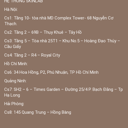
HỆ THỐNG SKINLAB
Hà Nội:
Cs1: Tầng 10- tòa nhà MD Complex Tower- 68 Nguyễn Cơ
Thạch.
Cs2: Tầng 2 – 69B – Thụy Khuê – Tây Hồ
Cs3: Tầng 5 – Tòa nhà 25T1 – Khu No.5 – Hoàng Đạo Thúy –
Cầu Giấy
Cs4: Tầng 2 – R4 – Royal City
Hồ Chí Minh:
Cs6: 34 Hoa Hồng, P2, Phú Nhuận, TP Hồ Chí Minh
Quảng Ninh:
Cs7: SH2 – 6 – Times Garden – Đường 25/4 P. Bạch Đằng – Tp
Hạ Long
Hải Phòng:
Cs8: 145 Quang Trung – Hồng Bàng