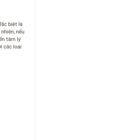
ặc biệt là
 nhiên, nếu
ến tâm lý
i các loại