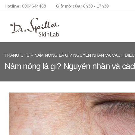
Skip
Hotline:
0904644488
Giờ mở cửa:
8h30 - 17h30
to
content
TRANG CHỦ
»
NÁM NÔNG LÀ GÌ? NGUYÊN NHÂN VÀ CÁCH ĐIỀU
Nám nông là gì? Nguyên nhân và cách 