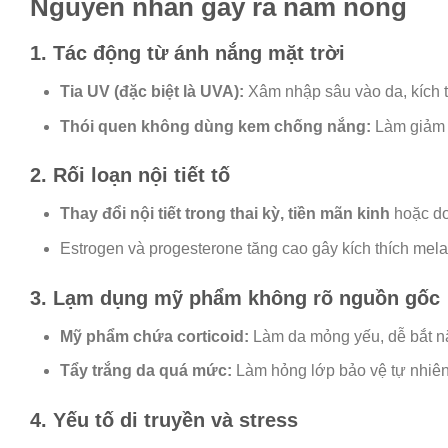
Nguyên nhân gây ra nám nông
1. Tác động từ ánh nắng mặt trời
Tia UV (đặc biệt là UVA):
Xâm nhập sâu vào da, kích 
Thói quen không dùng kem chống nắng:
Làm giảm h
2. Rối loạn nội tiết tố
Thay đổi nội tiết trong thai kỳ, tiền mãn kinh
hoặc do
Estrogen và progesterone tăng cao gây kích thích me
3. Lạm dụng mỹ phẩm không rõ nguồn gốc
Mỹ phẩm chứa corticoid:
Làm da mỏng yếu, dễ bắt n
Tẩy trắng da quá mức:
Làm hỏng lớp bảo vệ tự nhiên
4. Yếu tố di truyền và stress