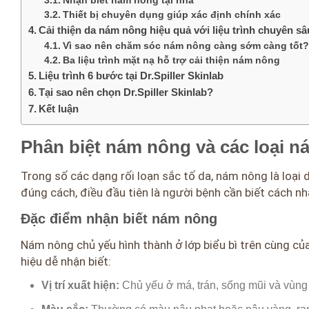
Nhận biết nám nông tại nhà
Thiết bị chuyên dụng giúp xác định chính xác
Cải thiện da nám nông hiệu quả với liệu trình chuyên sâu
Vì sao nên chăm sóc nám nông càng sớm càng tốt?
Ba liệu trình mặt nạ hỗ trợ cải thiện nám nông
Liệu trình 6 bước tại Dr.Spiller Skinlab
Tại sao nên chọn Dr.Spiller Skinlab?
Kết luận
Phân biệt nám nông và các loại n
Trong số các dạng rối loạn sắc tố da, nám nông là loại 
đúng cách, điều đầu tiên là người bệnh cần biết cách nhậ
Đặc điểm nhận biết nám nông
Nám nông chủ yếu hình thành ở lớp biểu bì trên cùng của
hiệu dễ nhận biết:
Vị trí xuất hiện:
Chủ yếu ở má, trán, sống mũi và vùng 