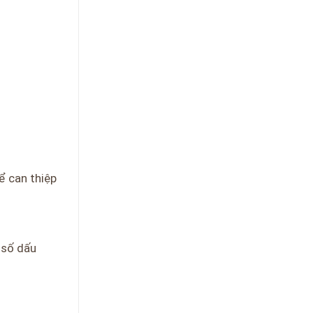
ể can thiệp
 số dấu