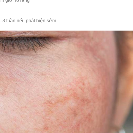
h giới rõ ràng
 4–8 tuần nếu phát hiện sớm