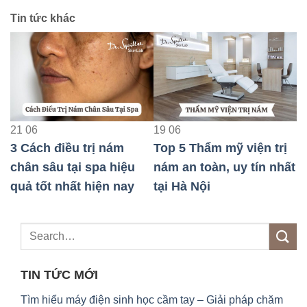
Tin tức khác
21
06
19
06
1
3 Cách điều trị nám
Top 5 Thẩm mỹ viện trị
C
chân sâu tại spa hiệu
nám an toàn, uy tín nhất
đ
quả tốt nhất hiện nay
tại Hà Nội
h
TIN TỨC MỚI
Tìm hiểu máy điện sinh học cầm tay – Giải pháp chăm