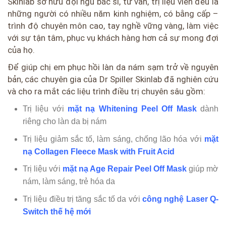
Skinlab sở hữu đội ngũ bác sĩ, tư vấn, trị liệu viên đều là
những người có nhiều năm kinh nghiệm, có bằng cấp –
trình độ chuyên môn cao, tay nghề vững vàng, làm việc
với sự tận tâm, phục vụ khách hàng hơn cả sự mong đợi
của họ.
Để giúp chị em phục hồi làn da nám sạm trở về nguyên
bản, các chuyên gia của Dr Spiller Skinlab đã nghiên cứu
và cho ra mắt các liệu trình điều trị chuyên sâu gồm:
Trị liệu với
mặt nạ Whitening Peel Off Mask
dành
riêng cho làn da bị nám
Trị liệu giảm sắc tố, làm sáng, chống lão hóa với
mặt
nạ Collagen Fleece Mask with Fruit Acid
Trị liệu với
mặt nạ Age Repair Peel Off Mask
giúp mờ
nám, làm sáng, trẻ hóa da
Trị liệu điều trị tăng sắc tố da với
công nghệ Laser Q-
Switch thế hệ mới