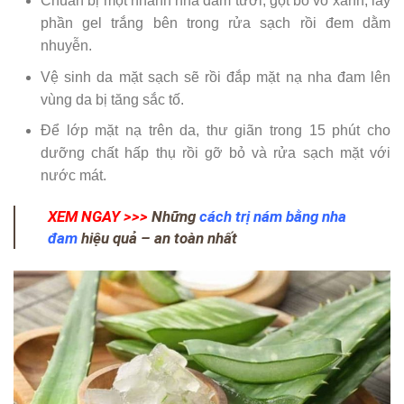
Chuẩn bị một nhánh nha đam tươi, gọt bỏ vỏ xanh, lấy
phần gel trắng bên trong rửa sạch rồi đem dằm
nhuyễn.
Vệ sinh da mặt sạch sẽ rồi đắp mặt nạ nha đam lên
vùng da bị tăng sắc tố.
Để lớp mặt nạ trên da, thư giãn trong 15 phút cho
dưỡng chất hấp thụ rồi gỡ bỏ và rửa sạch mặt với
nước mát.
XEM NGAY >>>
Những
cách trị nám bằng nha
đam
hiệu quả – an toàn nhất