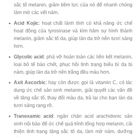
sắc tố melanin, giảm tiềm lực của nó để nhanh chóng
làm mờ các vết nám.
Acid Kojic
: hoạt chất lành tính có khả năng ức chế
hoạt động của tyrosinase và kìm hãm sự hình thành
melanin, giảm sắc tố da, giúp làn da trở nên tươi sáng
hơn.
Glycolic acid
: phá vỡ hoàn toàn các liên kết melanin,
loại bỏ tế bào chết, phục hồi tình trạng biểu bì da bị
nám, giúp làn da trở nên trắng đều màu hơn.
Axit Ascorbic
: hay còn được gọi là vitamin C, có tác
dụng ức chế sản sinh melanin, giải quyết các vấn đề
về tăng sắc tố, thay đổi màu da, trả lại cho bạn làn da
tươi sáng rạng rỡ.
Tranexamic acid
: ngăn chặn acid arachidonic sản
sinh nội bào để ức chế quá trình tổng hợp melanin, cải
thiện tình trạng tăng sắc tố da, làm mờ nám, dưỡng