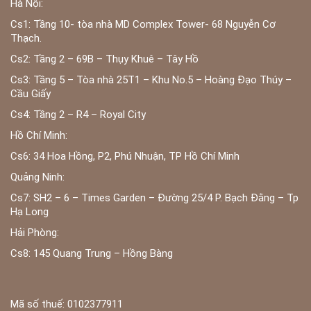
Hà Nội:
Cs1: Tầng 10- tòa nhà MD Complex Tower- 68 Nguyễn Cơ
Thạch.
Cs2: Tầng 2 – 69B – Thụy Khuê – Tây Hồ
Cs3: Tầng 5 – Tòa nhà 25T1 – Khu No.5 – Hoàng Đạo Thúy –
Cầu Giấy
Cs4: Tầng 2 – R4 – Royal City
Hồ Chí Minh:
Cs6: 34 Hoa Hồng, P2, Phú Nhuận, TP Hồ Chí Minh
Quảng Ninh:
Cs7: SH2 – 6 – Times Garden – Đường 25/4 P. Bạch Đằng – Tp
Hạ Long
Hải Phòng:
Cs8: 145 Quang Trung – Hồng Bàng
Mã số thuế: 0102377911