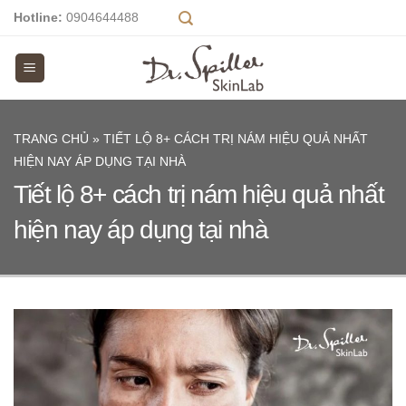
Skip
Hotline:
0904644488
to
content
TRANG CHỦ
»
TIẾT LỘ 8+ CÁCH TRỊ NÁM HIỆU QUẢ NHẤT
HIỆN NAY ÁP DỤNG TẠI NHÀ
Tiết lộ 8+ cách trị nám hiệu quả nhất
hiện nay áp dụng tại nhà