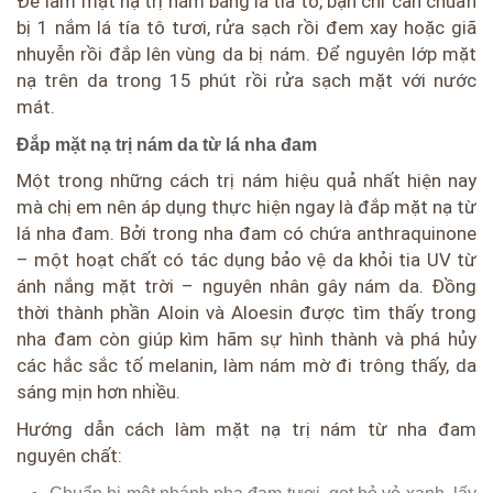
Để làm mặt nạ trị nám bằng lá tía tô, bạn chỉ cần chuẩn
bị 1 nắm lá tía tô tươi, rửa sạch rồi đem xay hoặc giã
nhuyễn rồi đắp lên vùng da bị nám. Để nguyên lớp mặt
nạ trên da trong 15 phút rồi rửa sạch mặt với nước
mát.
Đắp mặt nạ trị nám da từ lá nha đam
Một trong những cách trị nám hiệu quả nhất hiện nay
mà chị em nên áp dụng thực hiện ngay là đắp mặt nạ từ
lá nha đam. Bởi trong nha đam có chứa anthraquinone
– một hoạt chất có tác dụng bảo vệ da khỏi tia UV từ
ánh nắng mặt trời – nguyên nhân gây nám da. Đồng
thời thành phần Aloin và Aloesin được tìm thấy trong
nha đam còn giúp kìm hãm sự hình thành và phá hủy
các hắc sắc tố melanin, làm nám mờ đi trông thấy, da
sáng mịn hơn nhiều.
Hướng dẫn cách làm mặt nạ trị nám từ nha đam
nguyên chất: