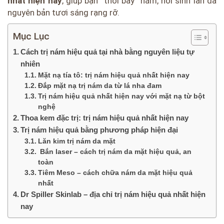
nhất hiện nay
, giúp bạn “thổi bay” nám, hồi sinh làn da
nguyên bản tươi sáng rạng rỡ.
Mục Lục
Cách trị nám hiệu quả tại nhà bằng nguyên liệu tự
nhiên
Mặt nạ tía tô: trị nám hiệu quả nhất hiện nay
Đắp mặt nạ trị nám da từ lá nha đam
Trị nám hiệu quả nhất hiện nay với mặt nạ từ bột
nghệ
Thoa kem đặc trị: trị nám hiệu quả nhất hiện nay
Trị nám hiệu quả bằng phương pháp hiện đại
Lăn kim trị nám da mặt
Bắn laser – cách trị nám da mặt hiệu quả, an
toàn
Tiêm Meso – cách chữa nám da mặt hiệu quả
nhất
Dr Spiller Skinlab – địa chỉ trị nám hiệu quả nhất hiện
nay