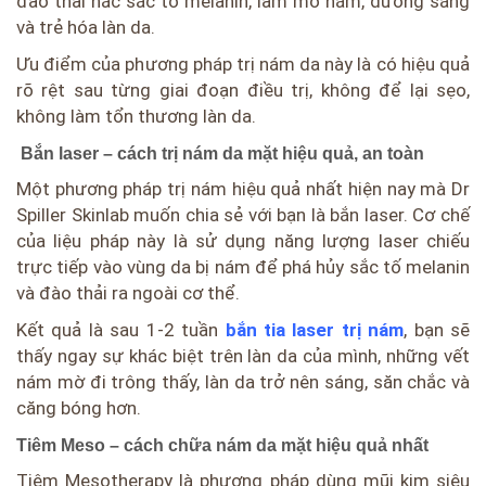
đào thải hắc sắc tố melanin, làm mờ nám, dưỡng sáng
và trẻ hóa làn da.
Ưu điểm của phương pháp trị nám da này là có hiệu quả
rõ rệt sau từng giai đoạn điều trị, không để lại sẹo,
không làm tổn thương làn da.
Bắn laser – cách trị nám da mặt hiệu quả, an toàn
Một phương pháp trị nám hiệu quả nhất hiện nay mà Dr
Spiller Skinlab muốn chia sẻ với bạn là bắn laser. Cơ chế
của liệu pháp này là sử dụng năng lượng laser chiếu
trực tiếp vào vùng da bị nám để phá hủy sắc tố melanin
và đào thải ra ngoài cơ thể.
Kết quả là sau 1-2 tuần
bắn tia laser trị nám
, bạn sẽ
thấy ngay sự khác biệt trên làn da của mình, những vết
nám mờ đi trông thấy, làn da trở nên sáng, săn chắc và
căng bóng hơn.
Tiêm Meso – cách chữa nám da mặt hiệu quả nhất
Tiêm Mesotherapy là phương pháp dùng mũi kim siêu