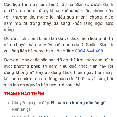
Các liệu trình trị nám tại Dr Spiller Skinlab được đánh
giá là an toàn chuẩn y khoa, không xâm lấn, không gây
tổn thương da, mang lại hiệu quả nhanh chóng, giúp
nám mờ đi trông thấy, da sáng khỏe rạng ngời sức
sống.
Để đặt lịch thăm khám làn da và thực hiện liệu trình trị
nám chuyên sâu tại Viện chăm sóc da Dr Spiller Skinlab
vui lòng liên hệ ngay theo số hotline
0904 644 488
.
Đọc đến đây chắc hẳn bạn đã có thể lựa chọn cho mình
một phương pháp trị nám hiệu quả nhất hiện nay rồi
đúng không ạ? Hãy áp dụng thực hiện ngay hôm nay,
kết hợp chăm sóc da đúng cách để “thổi bay” nám, hồi
sinh làn da nguyên bản tươi trẻ bạn nhé.
THAM KHẢO THÊM
Chuyên gia giải đáp:
Bị nám da không nên ăn gì
?
Nên ăn gì?