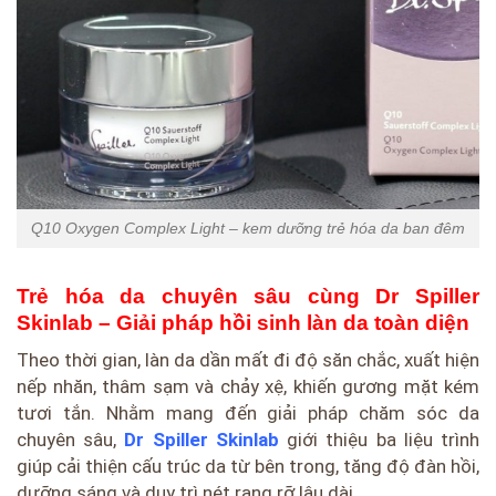
Q10 Oxygen Complex Light – kem dưỡng trẻ hóa da ban đêm
Trẻ hóa da chuyên sâu cùng Dr Spiller
Skinlab – Giải pháp hồi sinh làn da toàn diện
Theo thời gian, làn da dần mất đi độ săn chắc, xuất hiện
nếp nhăn, thâm sạm và chảy xệ, khiến gương mặt kém
tươi tắn. Nhằm mang đến giải pháp chăm sóc da
chuyên sâu,
Dr Spiller Skinlab
giới thiệu ba liệu trình
giúp cải thiện cấu trúc da từ bên trong, tăng độ đàn hồi,
dưỡng sáng và duy trì nét rạng rỡ lâu dài.