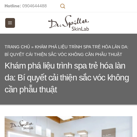
Skip
Hotline:
0904644488
to
content
TRANG CHỦ
»
KHÁM PHÁ LIỆU TRÌNH SPA TRẺ HÓA LÀN DA:
BÍ QUYẾT CẢI THIỆN SẮC VÓC KHÔNG CẦN PHẪU THUẬT
Khám phá liệu trình spa trẻ hóa làn
da: Bí quyết cải thiện sắc vóc không
cần phẫu thuật