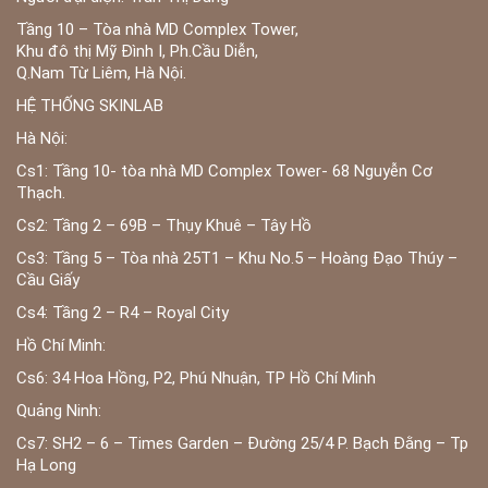
Tầng 10 – Tòa nhà MD Complex Tower,
Khu đô thị Mỹ Đình I, Ph.Cầu Diễn,
Q.Nam Từ Liêm, Hà Nội.
HỆ THỐNG SKINLAB
Hà Nội:
Cs1: Tầng 10- tòa nhà MD Complex Tower- 68 Nguyễn Cơ
Thạch.
Cs2: Tầng 2 – 69B – Thụy Khuê – Tây Hồ
Cs3: Tầng 5 – Tòa nhà 25T1 – Khu No.5 – Hoàng Đạo Thúy –
Cầu Giấy
Cs4: Tầng 2 – R4 – Royal City
Hồ Chí Minh:
Cs6: 34 Hoa Hồng, P2, Phú Nhuận, TP Hồ Chí Minh
Quảng Ninh:
Cs7: SH2 – 6 – Times Garden – Đường 25/4 P. Bạch Đằng – Tp
Hạ Long