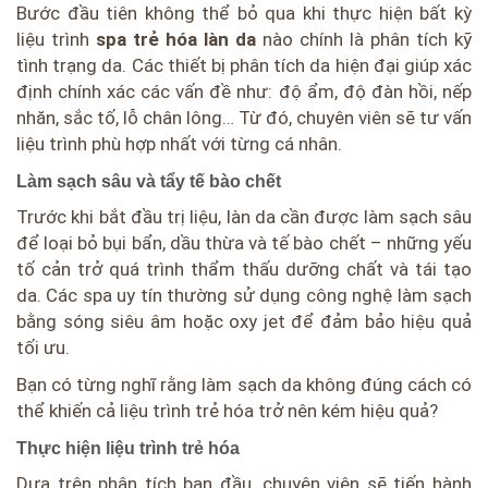
Bước đầu tiên không thể bỏ qua khi thực hiện bất kỳ
liệu trình
spa trẻ hóa làn da
nào chính là phân tích kỹ
tình trạng da. Các thiết bị phân tích da hiện đại giúp xác
định chính xác các vấn đề như: độ ẩm, độ đàn hồi, nếp
nhăn, sắc tố, lỗ chân lông… Từ đó, chuyên viên sẽ tư vấn
liệu trình phù hợp nhất với từng cá nhân.
Làm sạch sâu và tẩy tế bào chết
Trước khi bắt đầu trị liệu, làn da cần được làm sạch sâu
để loại bỏ bụi bẩn, dầu thừa và tế bào chết – những yếu
tố cản trở quá trình thẩm thấu dưỡng chất và tái tạo
da. Các spa uy tín thường sử dụng công nghệ làm sạch
bằng sóng siêu âm hoặc oxy jet để đảm bảo hiệu quả
tối ưu.
Bạn có từng nghĩ rằng làm sạch da không đúng cách có
thể khiến cả liệu trình trẻ hóa trở nên kém hiệu quả?
Thực hiện liệu trình trẻ hóa
Dựa trên phân tích ban đầu, chuyên viên sẽ tiến hành