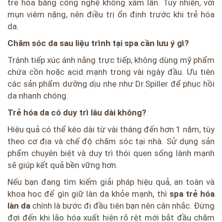
trẻ hóa bằng công nghệ không xâm lấn. Tuy nhiên, với
mụn viêm nặng, nên điều trị ổn định trước khi trẻ hóa
da.
Chăm sóc da sau liệu trình tại spa cần lưu ý gì?
Tránh tiếp xúc ánh nắng trực tiếp, không dùng mỹ phẩm
chứa cồn hoặc acid mạnh trong vài ngày đầu. Ưu tiên
các sản phẩm dưỡng dịu nhẹ như Dr.Spiller để phục hồi
da nhanh chóng.
Trẻ hóa da có duy trì lâu dài không?
Hiệu quả có thể kéo dài từ vài tháng đến hơn 1 năm, tùy
theo cơ địa và chế độ chăm sóc tại nhà. Sử dụng sản
phẩm chuyên biệt và duy trì thói quen sống lành mạnh
sẽ giúp kết quả bền vững hơn.
Nếu bạn đang tìm kiếm giải pháp hiệu quả, an toàn và
khoa học để gìn giữ làn da khỏe mạnh, thì
spa trẻ hóa
làn da
chính là bước đi đầu tiên bạn nên cân nhắc. Đừng
đợi đến khi lão hóa xuất hiện rõ rệt mới bắt đầu chăm