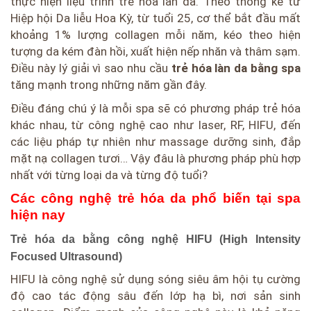
thực hiện liệu trình trẻ hóa làn da. Theo thống kê từ
Hiệp hội Da liễu Hoa Kỳ, từ tuổi 25, cơ thể bắt đầu mất
khoảng 1% lượng collagen mỗi năm, kéo theo hiện
tượng da kém đàn hồi, xuất hiện nếp nhăn và thâm sạm.
Điều này lý giải vì sao nhu cầu
trẻ hóa làn da bằng spa
tăng mạnh trong những năm gần đây.
Điều đáng chú ý là mỗi spa sẽ có phương pháp trẻ hóa
khác nhau, từ công nghệ cao như laser, RF, HIFU, đến
các liệu pháp tự nhiên như massage dưỡng sinh, đắp
mặt nạ collagen tươi… Vậy đâu là phương pháp phù hợp
nhất với từng loại da và từng độ tuổi?
Các công nghệ trẻ hóa da phổ biến tại spa
hiện nay
Trẻ hóa da bằng công nghệ HIFU (High Intensity
Focused Ultrasound)
HIFU là công nghệ sử dụng sóng siêu âm hội tụ cường
độ cao tác động sâu đến lớp hạ bì, nơi sản sinh