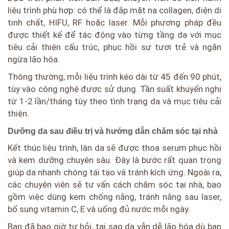
liệu trình phù hợp: có thể là đắp mặt nạ collagen, điện di
tinh chất, HIFU, RF hoặc laser. Mỗi phương pháp đều
được thiết kế để tác động vào từng tầng da với mục
tiêu cải thiện cấu trúc, phục hồi sự tươi trẻ và ngăn
ngừa lão hóa.
Thông thường, mỗi liệu trình kéo dài từ 45 đến 90 phút,
tùy vào công nghệ được sử dụng. Tần suất khuyến nghị
từ 1-2 lần/tháng tùy theo tình trạng da và mục tiêu cải
thiện.
Dưỡng da sau điều trị và hướng dẫn chăm sóc tại nhà
Kết thúc liệu trình, làn da sẽ được thoa serum phục hồi
và kem dưỡng chuyên sâu. Đây là bước rất quan trọng
giúp da nhanh chóng tái tạo và tránh kích ứng. Ngoài ra,
các chuyên viên sẽ tư vấn cách chăm sóc tại nhà, bao
gồm việc dùng kem chống nắng, tránh nắng sau laser,
bổ sung vitamin C, E và uống đủ nước mỗi ngày.
Bạn đã bao giờ tự hỏi, tại sao da vẫn dễ lão hóa dù bạn