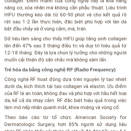
collagen. Điểm mạnh của công nghệ này là khả năng
nâng cơ, xóa nhăn mà không cần phẫu thuật. Liệu trình
HIFU thường kéo dài từ 60-90 phút và cho kết quả rõ
rệt sau 1-2 lần thực hiện, đặc biệt phù hợp với làn da
bắt đầu chảy xệ ở vùng cằm, má, trán.
Dữ liệu lâm sàng cho thấy HIFU giúp tăng sinh collagen
lên đến 47% sau 3 tháng điều trị và duy trì hiệu quả từ
12-18 tháng. Đây là lựa chọn lý tưởng cho những người
muốn cải thiện độ săn chắc mà không xâm lấn.
Trẻ hóa da bằng công nghệ RF (Radio Frequency)
Công nghệ RF hoạt động dựa trên nguyên lý tạo nhiệt
dưới da, kích thích tái tạo collagen và elastin. Ưu điểm
của RF là an toàn, không đau và phù hợp với hầu hết loại
da, kể cả da nhạy cảm. RF đặc biệt hiệu quả trong việc
làm mờ nếp nhăn quanh mắt, khóe miệng và vùng cổ.
Theo báo cáo từ tổ chức American Society for
Dermatologic Surgery, hơn 85% người sử dụng liệu