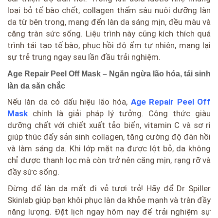
loại bỏ tế bào chết, collagen thấm sâu nuôi dưỡng làn
da từ bên trong, mang đến làn da sáng mịn, đều màu và
căng tràn sức sống. Liệu trình này cũng kích thích quá
trình tái tạo tế bào, phục hồi độ ẩm tự nhiên, mang lại
sự trẻ trung ngay sau lần đầu trải nghiệm.
Age Repair Peel Off Mask – Ngăn ngừa lão hóa, tái sinh
làn da săn chắc
Nếu làn da có dấu hiệu lão hóa,
Age Repair Peel Off
Mask
chính là giải pháp lý tưởng. Công thức giàu
dưỡng chất với chiết xuất tảo biển, vitamin C và sơ ri
giúp thúc đẩy sản sinh collagen, tăng cường độ đàn hồi
và làm sáng da. Khi lớp mặt nạ được lột bỏ, da không
chỉ được thanh lọc mà còn trở nên căng mịn, rạng rỡ và
đầy sức sống.
Đừng để làn da mất đi vẻ tươi trẻ! Hãy để Dr Spiller
Skinlab giúp bạn khôi phục làn da khỏe mạnh và tràn đầy
năng lượng. Đặt lịch ngay hôm nay để trải nghiệm sự