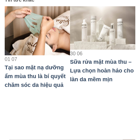
23
08
30
06
Bảo Vệ Da Nhạy Cảm
Sữa rửa mặt mùa thu –
Khi Đi Máy Bay Hiệu
ỡng
Lựa chọn hoàn hảo cho
Quả Nhất
yết
làn da mềm mịn
uả