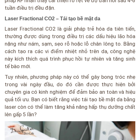
pháp RF nhận thấy cải thiện rõ rệt về độ đàn hồi sau 4-6
tuần điều trị đều đặn.
Laser Fractional CO2 – Tái tạo bề mặt da
Laser Fractional CO2 là giải pháp trẻ hóa da tiên tiến,
thường được dùng trong điều trị các dấu hiệu lão hóa
nặng như nám, sạm, sẹo rỗ hoặc lỗ chân lông to. Bằng
cách tạo ra các vi điểm nhiệt nhỏ trên da, công nghệ
này kích thích quá trình phục hồi tự nhiên và tăng sinh
tế bào mới.
Tuy nhiên, phương pháp này có thể gây bong tróc nhẹ
trong vài ngày đầu, do đó cần được thực hiện bởi
chuyên gia có kinh nghiệm để đảm bảo an toàn và hiệu
quả tối ưu. Bạn có biết rằng việc tái tạo bề mặt da bằng
laser còn có thể làm tăng khả năng hấp thụ dưỡng chất
lên gấp 5 lần?