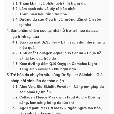
Thăm khám và phân tích tình trạng da
Làm sạch sâu và tẩy tế bào chết
Thực hiện liệu trình trẻ hóa
Dưỡng da sau điều trị và hướng dẫn chăm sóc
tại nhà
Sản phẩm chăm sóc tại nhà hỗ trợ trẻ hóa da sau
liệu trình tại spa
Sữa rửa mặt Dr.Spiller – Làm sạch dịu nhẹ nhưng
hiệu quả
Tinh chất Collagen Aqua Plus Serum – Phục hồi
và tái tạo cấu trúc da
Kem dưỡng đêm Q10 Oxygen Complex Light –
Tăng sinh collagen khi nghỉ ngơi
Trẻ hóa da chuyên sâu cùng Dr Spiller Skinlab – Giải
pháp hồi sinh làn da toàn diện
Aloe Vera Bio Skinlift Powder – Nâng cơ, giúp da
săn chắc tự nhiên
Collagen Fleece Mask with Fruit Acid – Dưỡng
sáng, làm căng bóng da tức thì
Age Repair Peel Off Mask – Ngăn ngừa lão hóa,
tái sinh làn da săn chắc