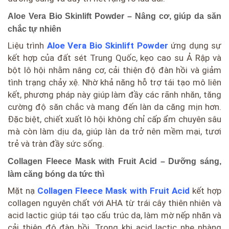
Aloe Vera Bio Skinlift Powder – Nâng cơ, giúp da săn
chắc tự nhiên
Liệu trình
Aloe Vera Bio Skinlift Powder
ứng dụng sự
kết hợp của đất sét Trung Quốc, kẹo cao su Ả Rập và
bột lô hội nhằm nâng cơ, cải thiện độ đàn hồi và giảm
tình trạng chảy xệ. Nhờ khả năng hỗ trợ tái tạo mô liên
kết, phương pháp này giúp làm đầy các rãnh nhăn, tăng
cường độ săn chắc và mang đến làn da căng mịn hơn.
Đặc biệt, chiết xuất lô hội không chỉ cấp ẩm chuyên sâu
mà còn làm dịu da, giúp làn da trở nên mềm mại, tươi
trẻ và tràn đầy sức sống.
Collagen Fleece Mask with Fruit Acid – Dưỡng sáng,
làm căng bóng da tức thì
Mặt nạ
Collagen Fleece Mask with Fruit Acid
kết hợp
collagen nguyên chất với AHA từ trái cây thiên nhiên và
acid lactic giúp tái tạo cấu trúc da, làm mờ nếp nhăn và
cải thiện độ đàn hồi. Trong khi acid lactic nhẹ nhàng