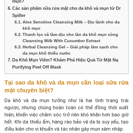
mụn?
Các sản phẩm sữa rửa mặt cho da khô và mụn từ Dr
Spiller
Aloe Sensitive Cleansing Milk – Dịu lành cho da
khô mụn
Thanh lọc và làm dịu cho làn da khô mụn cùng
Cleansing Milk With Cucumber Extract
Herbal Cleansing Gel – Giải pháp làm sạch cho
da mụn khô thiếu nước
Da Khô Mụn Viêm? Khám Phá Hiệu Quả Từ Mặt Nạ
Purifying Peel Off Mask
Tại sao da khô và da mụn cần loại sữa rửa
mặt chuyên biệt?
Da khô và da mụn tưởng như là hai tình trạng trái
ngược, nhưng chúng hoàn toàn có thể đồng thời xuất
hiện, khiến việc chăm sóc trở nên khó khăn hơn bao giờ
hết. Khi da thiếu ẩm, hàng rào bảo vệ da bị suy yếu, tạo
điều kiện cho vi khuẩn và tác nhân gây mụn xâm nhập.