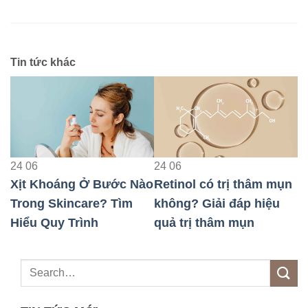
Tin tức khác
4
06
24
06
24
06
ịt Khoáng Ở Bước Nào
Retinol có trị thâm mụn
Hiện
rong Skincare? Tìm
không? Giải đáp hiệu
Peel 
iểu Quy Trình
quả trị thâm mụn
và C