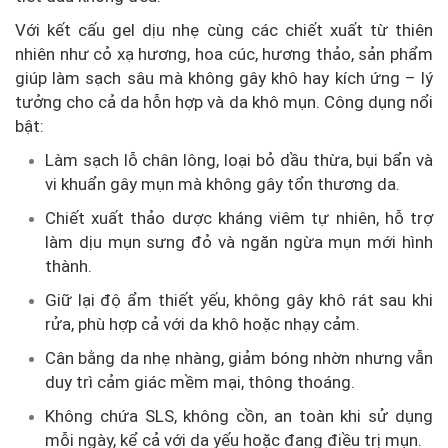
Với kết cấu gel dịu nhẹ cùng các chiết xuất từ thiên
nhiên như cỏ xạ hương, hoa cúc, hương thảo, sản phẩm
giúp làm sạch sâu mà không gây khô hay kích ứng – lý
tưởng cho cả da hỗn hợp và da khô mụn. Công dụng nổi
bật:
Làm sạch lỗ chân lông, loại bỏ dầu thừa, bụi bẩn và
vi khuẩn gây mụn mà không gây tổn thương da.
Chiết xuất thảo dược kháng viêm tự nhiên, hỗ trợ
làm dịu mụn sưng đỏ và ngăn ngừa mụn mới hình
thành.
Giữ lại độ ẩm thiết yếu, không gây khô rát sau khi
rửa, phù hợp cả với da khô hoặc nhạy cảm.
Cân bằng da nhẹ nhàng, giảm bóng nhờn nhưng vẫn
duy trì cảm giác mềm mại, thông thoáng.
Không chứa SLS, không cồn, an toàn khi sử dụng
mỗi ngày, kể cả với da yếu hoặc đang điều trị mụn.