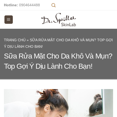
Skip
Hotline:
0904644488
to
content
TRANG CHỦ
»
SỮA RỬA MẶT CHO DA KHÔ VÀ MỤN? TOP GỢI
Ý DỊU LÀNH CHO BẠN!
Sữa Rửa Mặt Cho Da Khô Và Mụn?
Top Gợi Ý Dịu Lành Cho Bạn!