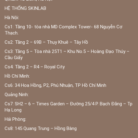
HỆ THỐNG SKINLAB
Hà Nội:
Cs1: Tầng 10- tòa nhà MD Complex Tower- 68 Nguyễn Cơ
Thạch.
Cs2: Tầng 2 – 69B – Thụy Khuê – Tây Hồ
Cs3: Tầng 5 – Tòa nhà 25T1 – Khu No.5 – Hoàng Đạo Thúy –
Cầu Giấy
Cs4: Tầng 2 – R4 – Royal City
Hồ Chí Minh:
Cs6: 34 Hoa Hồng, P2, Phú Nhuận, TP Hồ Chí Minh
Quảng Ninh:
Cs7: SH2 – 6 – Times Garden – Đường 25/4 P. Bạch Đằng – Tp
Hạ Long
Hải Phòng:
Cs8: 145 Quang Trung – Hồng Bàng