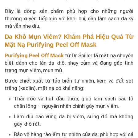
Đây là dòng sản phẩm phù hợp cho những người
thường xuyên tiếp xúc với khói bụi, cần làm sạch da kỹ
mà vẫn nhẹ dịu.
Da Khô Mụn Viêm? Khám Phá Hiệu Quả Từ
Mặt Nạ Purifying Peel Off Mask
Purifying Peel Off Mask
từ Dr Spiller là mặt nạ chuyên
biệt dành cho làn da khô, nhạy cảm và đang gặp tình
trạng mụn viêm, mụn mủ.
Được chiết xuất từ tảo biển tự nhiên, kẽm và đất sét
trắng (kaolin), mặt nạ có khả năng:
Thải độc và hút dầu thừa, giúp làm sạch sâu lỗ
chân lông – nguyên nhân chính gây mụn viêm.
Làm dịu các vùng da bị viêm, sưng đỏ mà không
gây khô rát.
Bảo vệ hàng rào ẩm tự nhiên của da, phù hợp với cả