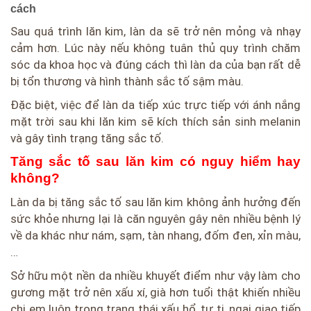
cách
Sau quá trình lăn kim, làn da sẽ trở nên mỏng và nhạy
cảm hơn. Lúc này nếu không tuân thủ quy trình chăm
sóc da khoa học và đúng cách thì làn da của bạn rất dễ
bị tổn thương và hình thành sắc tố sậm màu.
Đặc biệt, việc để làn da tiếp xúc trực tiếp với ánh nắng
mặt trời sau khi lăn kim sẽ kích thích sản sinh melanin
và gây tình trạng tăng sắc tố.
Tăng sắc tố sau lăn kim có nguy hiểm hay
không?
Làn da bị tăng sắc tố sau lăn kim không ảnh hưởng đến
sức khỏe nhưng lại là căn nguyên gây nên nhiều bệnh lý
về da khác như nám, sạm, tàn nhang, đốm đen, xỉn màu,
…
Sở hữu một nền da nhiều khuyết điểm như vậy làm cho
gương mặt trở nên xấu xí, già hơn tuổi thật khiến nhiều
chị em luôn trong trạng thái xấu hổ, tự ti, ngại giao tiếp