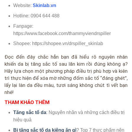
Website:
Skinlab.vn
Hotline: 0904 644 488
Fanpage:
https://www.facebook.com/thammyviendrspiller
Shopee: https://shopee.vn/drspiller_skinlab
Đọc đến đây chắc hẳn bạn đã hiểu rõ nguyên nhân
khiến da bị tăng sắc tố sau lăn kim rồi đúng không ạ?
Hãy lựa chọn một phương pháp điều trị phù hợp và kiên
trì thực hiện để xóa mờ những đốm sắc tố “đáng ghét”,
lấy lại làn da đều màu, tươi sáng không chút tì vết bạn
nhé!
THAM KHẢO THÊM
Tăng sắc tố da
: Nguyên nhân và những cách điều trị
hiệu quả
Bị tăng sắc tố da kiêng ăn gì
? Top 7 thực phẩm nên