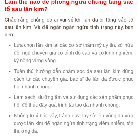
Làm thế nào để phòng ngừa chứng tăng sắc
tố sau lăn kim?
Chắc rằng chẳng có ai vui vẻ khi làn da bị tăng sắc tố
sau lăn kim. Và để ngăn ngăn ngừa tình trạng này, bạn
nên:
Lựa chọn lăn kim tại các cơ sở thẩm mỹ uy tín, sở hữu
đội ngũ chuyên gia có trình độ cao và có kinh nghiệm,
kỹ năng vững vàng.
Tuân thủ hướng dẫn chăm sóc da sau lăn kim đúng
cách từ các chuyên gia, bác sĩ để làn da được phục
hồi nhanh chóng.
Làm sạch, dưỡng ẩm và sử dụng các sản phẩm phục
hồi để thúc đẩy quá trình tái tạo da nhanh chóng.
Không tự ý bóc vảy, tránh đưa tay sờ lên vùng da vừa
được lăn kim để ngăn ngừa tình trạng viêm nhiễm, tổn
thương da.