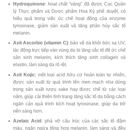
Hydroquinone
: hoạt chất “vàng” đã được Cục Quản
lý Thực phẩm và Dược phẩm Hoa Kỳ phê duyệt, có
hiệu quả trong việc ức chế hoạt động của enzyme
tyrosinase, giảm sản xuất và tăng phân hủy sắc tố
melanin.
Axit Ascorbic (vitamin C)
: bảo vệ da khỏi bức xạ UV,
tác động trực tiếp vào vùng da bị tăng sắc tố để ức chế
sản sinh melanin, kích thích tăng sinh collagen và
elastin, làm sáng da rõ rệt.
Axit Kojic:
một loại acid hữu cơ hoàn toàn tự nhiên,
được sản xuất từ quá trình lên men mạch nha dùng
trong sản xuất rượu sake hay được chế từ các loại
nấm, giúp cải thiện tình trạng tăng sắc tố da bằng cách
ngăn cản quá trình kích hoạt tyrosinase, giúp da trở
nên sáng hơn.
Azelaic Acid:
phá vỡ cấu trúc của các sắc tố đậm
màu, ngăn ngừa tổng hợp melanin, làm sáng và đều