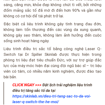
sáng, căng mịn, khỏe đẹp không chút tì vết, bởi những
đốm mảng sắc tố đã mờ đi đến hơn 90% và gần như
không có cơ hội để tái phát trở lại.
Đặc biệt cả liệu trình không gây tình trạng đau đớn,
không làm tổn thương đến các vùng da xung quanh,
không gây sẹo thâm, không làm ảnh hưởng đến cuộc
sống sinh hoạt hàng ngày.
Liệu trình điều trị sắc tố bằng công nghệ Laser Q-
Switch tại Dr Spiller Skinlab được thực hiện trong
phòng trị liệu đạt tiêu chuẩn Đức, với sự trợ giúp đắc
lực của máy móc hiện đại cùng đội ngũ bác sĩ – trị liệu
viên có tâm, có nhiều năm kinh nghiệm, được đào tạo
bài bản.
CLICK NGAY >>>
Đặt lịch trải nghiệm liệu trình
điều trị tăng sắc tố da tại
https://skinlab.vn/dieu-tri-tang-sac-to-da-voi-
laser-q-switch-the-he-moi/