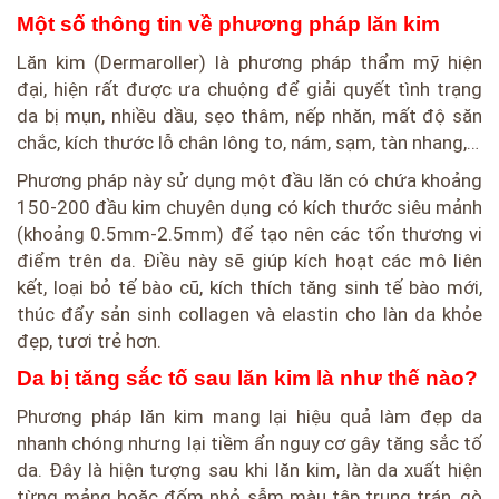
Một số thông tin về phương pháp lăn kim
Lăn kim (Dermaroller) là phương pháp thẩm mỹ hiện
đại, hiện rất được ưa chuộng để giải quyết tình trạng
da bị mụn, nhiều dầu, sẹo thâm, nếp nhăn, mất độ săn
chắc, kích thước lỗ chân lông to, nám, sạm, tàn nhang,…
Phương pháp này sử dụng một đầu lăn có chứa khoảng
150-200 đầu kim chuyên dụng có kích thước siêu mảnh
(khoảng 0.5mm-2.5mm) để tạo nên các tổn thương vi
điểm trên da. Điều này sẽ giúp kích hoạt các mô liên
kết, loại bỏ tế bào cũ, kích thích tăng sinh tế bào mới,
thúc đẩy sản sinh collagen và elastin cho làn da khỏe
đẹp, tươi trẻ hơn.
Da bị tăng sắc tố sau lăn kim là như thế nào?
Phương pháp lăn kim mang lại hiệu quả làm đẹp da
nhanh chóng nhưng lại tiềm ẩn nguy cơ gây tăng sắc tố
da. Đây là hiện tượng sau khi lăn kim, làn da xuất hiện
từng mảng hoặc đốm nhỏ sẫm màu tập trung trán, gò