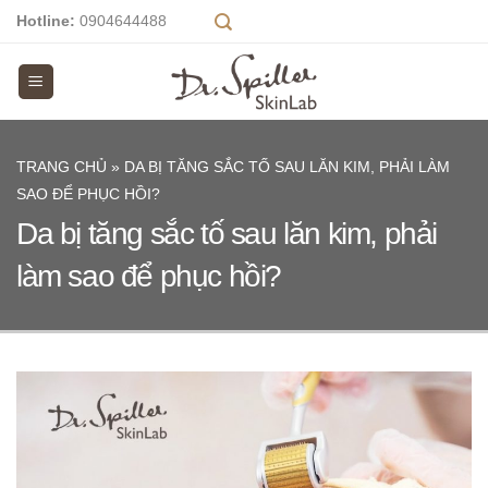
Skip
Hotline:
0904644488
to
content
TRANG CHỦ
»
DA BỊ TĂNG SẮC TỐ SAU LĂN KIM, PHẢI LÀM
SAO ĐỂ PHỤC HỒI?
Da bị tăng sắc tố sau lăn kim, phải
làm sao để phục hồi?