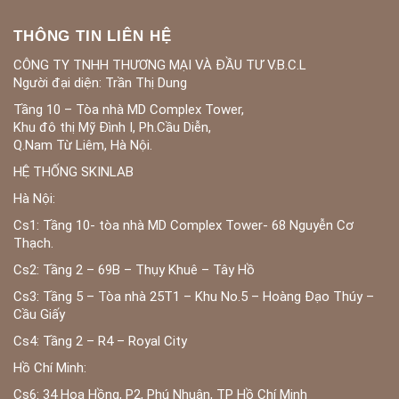
THÔNG TIN LIÊN HỆ
CÔNG TY TNHH THƯƠNG MẠI VÀ ĐẦU TƯ V.B.C.L
Người đại diện: Trần Thị Dung
Tầng 10 – Tòa nhà MD Complex Tower,
Khu đô thị Mỹ Đình I, Ph.Cầu Diễn,
Q.Nam Từ Liêm, Hà Nội.
HỆ THỐNG SKINLAB
Hà Nội:
Cs1: Tầng 10- tòa nhà MD Complex Tower- 68 Nguyễn Cơ
Thạch.
Cs2: Tầng 2 – 69B – Thụy Khuê – Tây Hồ
Cs3: Tầng 5 – Tòa nhà 25T1 – Khu No.5 – Hoàng Đạo Thúy –
Cầu Giấy
Cs4: Tầng 2 – R4 – Royal City
Hồ Chí Minh:
Cs6: 34 Hoa Hồng, P2, Phú Nhuận, TP Hồ Chí Minh