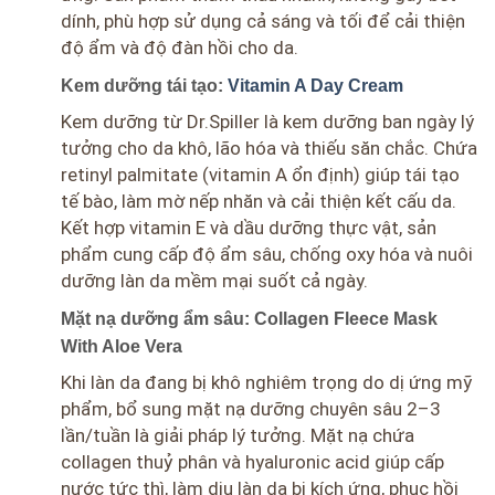
dính, phù hợp sử dụng cả sáng và tối để cải thiện
độ ẩm và độ đàn hồi cho da.
Kem dưỡng tái tạo:
Vitamin A Day Cream
Kem dưỡng từ Dr.Spiller là kem dưỡng ban ngày lý
tưởng cho da khô, lão hóa và thiếu săn chắc. Chứa
retinyl palmitate (vitamin A ổn định) giúp tái tạo
tế bào, làm mờ nếp nhăn và cải thiện kết cấu da.
Kết hợp vitamin E và dầu dưỡng thực vật, sản
phẩm cung cấp độ ẩm sâu, chống oxy hóa và nuôi
dưỡng làn da mềm mại suốt cả ngày.
Mặt nạ dưỡng ẩm sâu: Collagen Fleece Mask
With Aloe Vera
Khi làn da đang bị khô nghiêm trọng do dị ứng mỹ
phẩm, bổ sung mặt nạ dưỡng chuyên sâu 2–3
lần/tuần là giải pháp lý tưởng. Mặt nạ chứa
collagen thuỷ phân và hyaluronic acid giúp cấp
nước tức thì, làm dịu làn da bị kích ứng, phục hồi