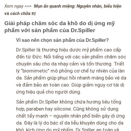
Xem ngay >>>
Mụn ẩn quanh miệng: Nguyên nhân, biểu hiện
và cách chữa trị
Giải pháp chăm sóc da khô do dị ứng mỹ
phẩm với sản phẩm của Dr.Spiller
Vì sao nên chọn sản phẩm của Dr.Spiller?
Dr.Spiller là thương hiệu dược mỹ phẩm cao cấp
đến từ Đức. Nổi tiếng với các sản phẩm chăm sóc
chuyên sâu cho da nhạy cảm và tổn thương. Triết
lý “biomimetic” mô phỏng cơ chế tự nhiên của làn
da. Sản phẩm giúp phục hồi nhanh màng bảo vệ da
và đảm bảo an toàn cao. Giúp giảm nguy cơ tái dị
ứng hiệu quả cho người dùng.
Sản phẩm Dr.Spiller không chứa hương liệu tổng
hợp, paraben hay silicone. Cũng không sử dụng
chất tẩy mạnh – nguyên nhân phổ biến gây dị ứng
da. Đây là lý do bác sĩ da liễu khuyên dùng cho da
khô, kích ứng do mỹ phẩm. Dr.Spiller an toàn và