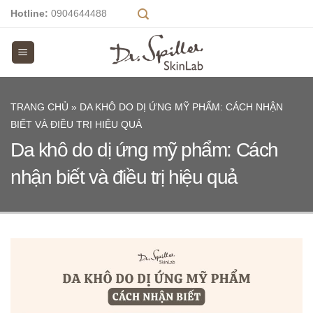
Skip
Hotline:
0904644488
to
content
TRANG CHỦ
»
DA KHÔ DO DỊ ỨNG MỸ PHẨM: CÁCH NHẬN
BIẾT VÀ ĐIỀU TRỊ HIỆU QUẢ
Da khô do dị ứng mỹ phẩm: Cách
nhận biết và điều trị hiệu quả