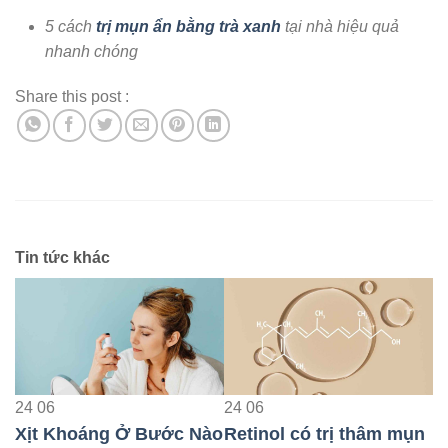
5 cách
trị mụn ẩn bằng trà xanh
tại nhà hiệu quả
nhanh chóng
Share this post :
Tin tức khác
24
06
24
06
2
Xịt Khoáng Ở Bước Nào
Retinol có trị thâm mụn
H